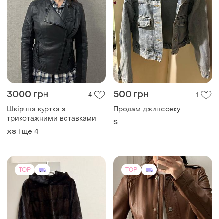
3000 грн
500 грн
4
1
Шкірчна куртка з
Продам джинсовку
трикотажними вставками
S
і ще
4
ХS
TOP
TOP