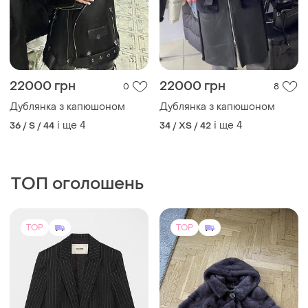
22000 грн
22000 грн
0
8
Дублянка з капюшоном
Дублянка з капюшоном
і ще
4
і ще
4
36 / S / 44
34 / XS / 42
ТОП оголошень
TOP
TOP