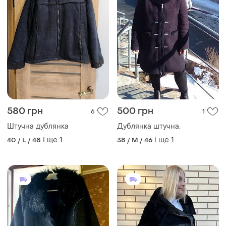
580 грн
500 грн
6
1
Штучна дублянка
Дублянка штучна.
і ще
1
і ще
1
40 / L / 48
38 / M / 46