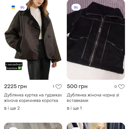
2225 грн
500 грн
1
0
Дублянка куртка на ґудзиках
Дублянка жіноча чорна зі
жіноча коричнева коротка
вставками
і ще
2
і ще
1
S
S