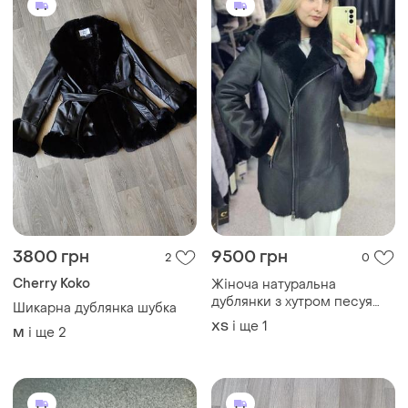
3800 грн
9500 грн
2
0
Cherry Koko
Жіноча натуральна
дублянки з хутром песуя
Шикарна дублянка шубка
розмір с колір чорний
і ще
1
ХS
і ще
2
M