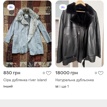
850 грн
18000 грн
0
0
Сіра дублянка river island
Натуральна дубльонка
Інший
і ще
1
M