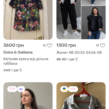
3600 грн
1300 грн
12
13
Dolce & Gabbana
Жилет 48-50;52-54;56-58
Квіткова краса від дольче
і ще
2
48-50
габбана
і ще
5
XХS
TOP
TOP