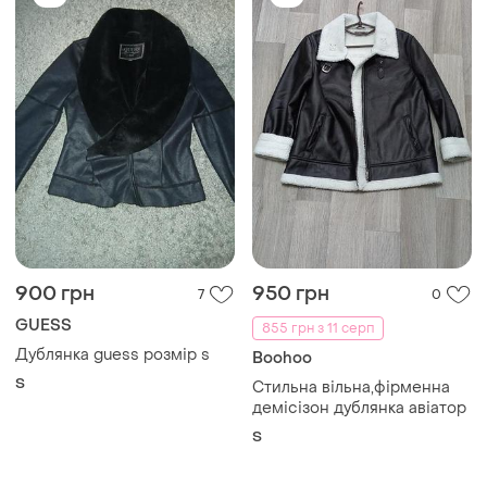
900 грн
950 грн
7
0
GUESS
855 грн з 11 серп
Дублянка guess розмір s
Boohoo
S
Стильна вільна,фірменна
демісізон дублянка авіатор
S