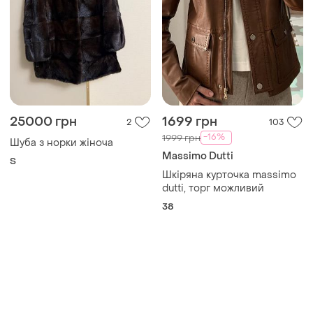
25000 грн
1699 грн
2
103
-16%
1999 грн
Шуба з норки жіноча
Massimo Dutti
S
Шкіряна курточка massimo
dutti, торг можливий
38