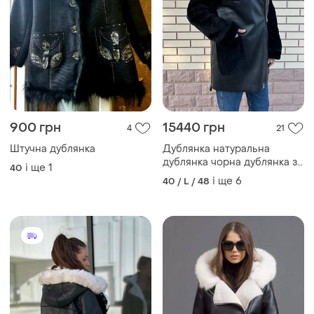
900 грн
15440 грн
4
21
Штучна дублянка
Дублянка натуральна
дублянка чорна дублянка з
і ще
1
40
капюшоном
і ще
6
40 / L / 48