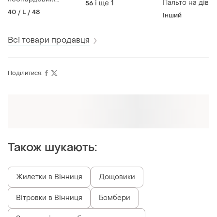
Пальто на дівчи
і ще
1
56
принтом на гачках.
40 / L / 48
Інший
Всі товари продавця
Поділитися:
Також шукають:
Жилетки в Вінниця
Дощовики
Вітровки в Вінниця
Бомбери