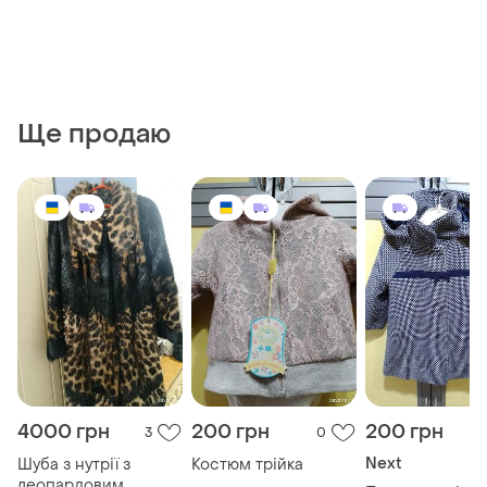
Ще продаю
4000 грн
200 грн
200 грн
3
0
Next
Шуба з нутрії з
Костюм трійка
леопардовим