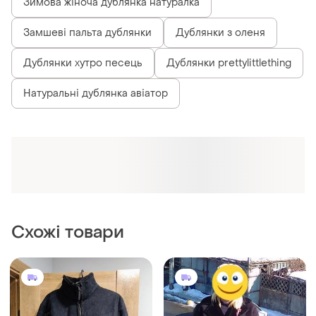
Зимова жіноча дублянка натуралка
Замшеві пальта дублянки
Дублянки з оленя
Дублянки хутро песець
Дублянки prettylittlething
Натуральні дублянка авіатор
Схожі товари