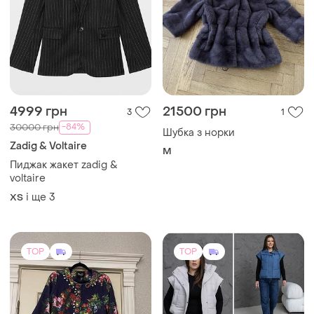
4999 грн
21500 грн
3
1
-84%
30000 грн
Шубка з норки
Zadig & Voltaire
M
Пиджак жакет zadig &
voltaire
і ще
3
ХS
TOP
TOP