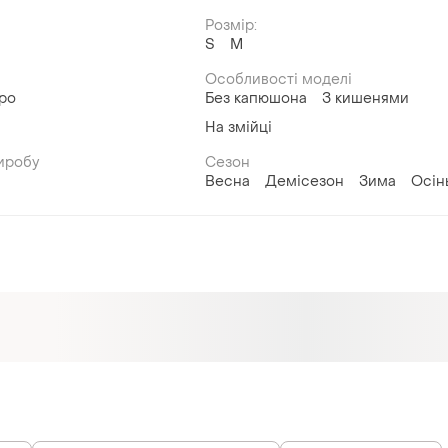
Розмір:
й
S
M
Особливості моделі
тро
Без капюшона
З кишенями
На змійці
иробу
Сезон
Весна
Демісезон
Зима
Осін