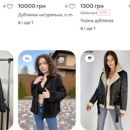
10000 грн
1300 грн
4
0
1
-14%
1500 грн
Дублянка натуральна, s-m
Чорна дублянка
і ще
1
S
і ще
1
S