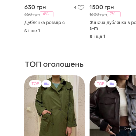
630 грн
1500 грн
4
-4%
-7%
650 грн
1600 грн
Дублянка розмір с
Жіноча дублянка в ро
s-m
і ще
1
S
і ще
1
S
ТОП оголошень
TOP
TOP