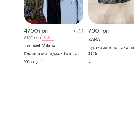
4700 грн
700 грн
1
-8%
5100 грн
ZARA
Twinset Milano
Куртка жіноча , еко ш
zara
Класичний піджак twinset
L
і ще
1
ХS