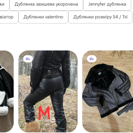
ки
Дублянка замшева укорочена
Jennyfer дублянка
віатор
Дублянки valentino
Дублянки розміру 54 / 7xl