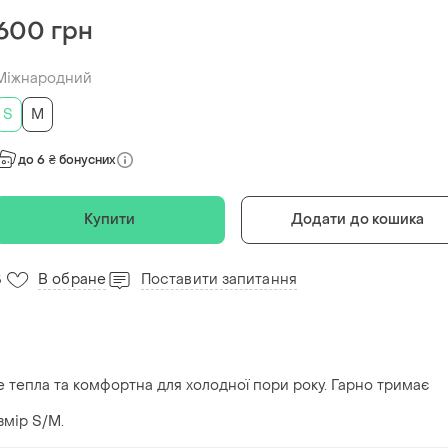
600 грн
Міжнародний
S
M
до 6 ₴ бонусних
Купити
Додати до кошика
В обране
Поставити запитання
5
 тепла та комфортна для холодної пори року. Гарно тримає
змір S/M.