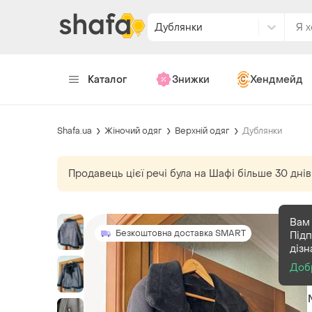
Дублянки
Каталог
Знижки
Хендмейд
Shafa.ua
Жіночий одяг
Верхній одяг
Дублянки
Продавець цієї речі
була
на Шафі більше 30 днів
Вам 
Безкоштовна доставка SMART
Підп
дізн
Доб