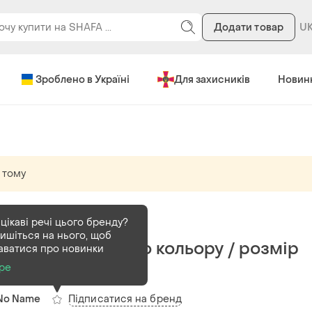
Додати товар
Зроблено в Україні
Для захисників
Новин
 тому
В наявності
1 шт
цікаві речі цього бренду?
ишіться на нього, щоб
Дублянка чорного кольору / розмір
аватися про новинки
s/m
ре
Підписатися на бренд
No Name