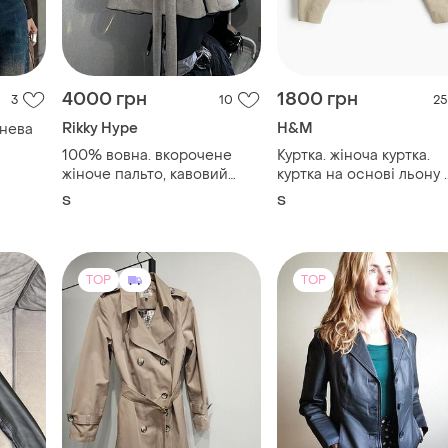
4000 грн
1800 грн
3
10
25
Rikky Hype
H&M
чнева
100% вовна. вкорочене
Куртка. жіноча куртка.
жіноче пальто, кавовий
куртка на основі льону .
колір (мокко), rikky hype, не
куртка hm.
S
S
одягалось
TOP
TOP