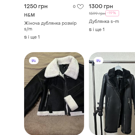
1250 грн
1300 грн
0
-19%
1599 грн
H&M
Дублянка s-m
Жіноча дублянка розмір
s/m
і ще
1
S
і ще
1
S