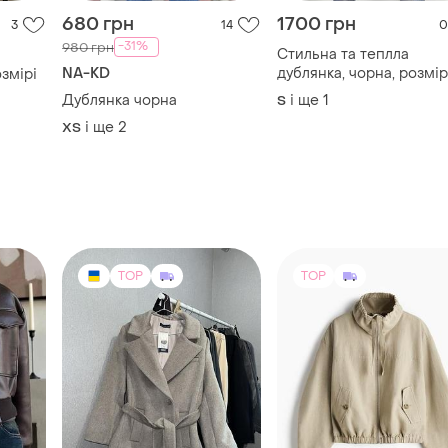
680 грн
1700 грн
3
14
0
-31%
980 грн
Стильна та теплла
NA-KD
дублянка, чорна, розмір
змірі
m
Дублянка чорна
і ще
1
S
і ще
2
ХS
TOP
TOP