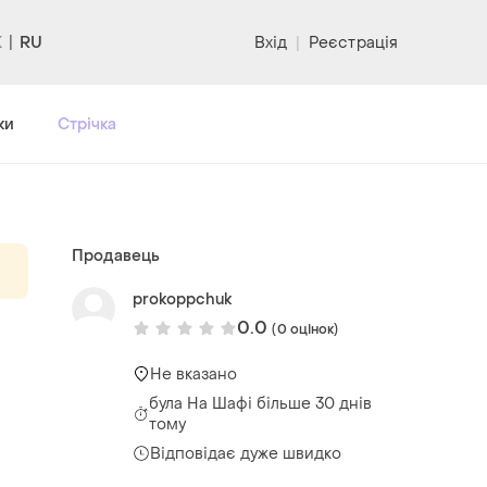
RU
Вхід
|
Реєстрація
ки
Стрічка
Продавець
prokoppchuk
0.0
(0 оцінок)
Не вказано
була
На Шафі більше 30 днів
тому
Відповідає дуже швидко