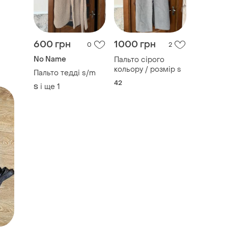
600 грн
1000 грн
0
2
No Name
Пальто сірого
кольору / розмір s
Пальто тедді s/m
42
і ще
1
S