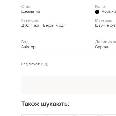
Стан:
Колір:
Ідеальний
Чорни
Категорії:
Матеріал
Дублянки
Верхній одяг
Штучне ху
Вид
Довжина в
Авіатор
Середні
Поділитися:
Оформлюйте підписку SMART
Отримайте замовлення з безкоштовною
доставкою
Також шукають: