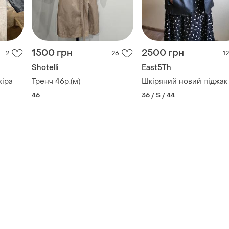
1500 грн
2500 грн
2
26
12
Shotelli
East5Th
кіра
Тренч 46р.(м)
Шкіряний новий піджак
46
36 / S / 44