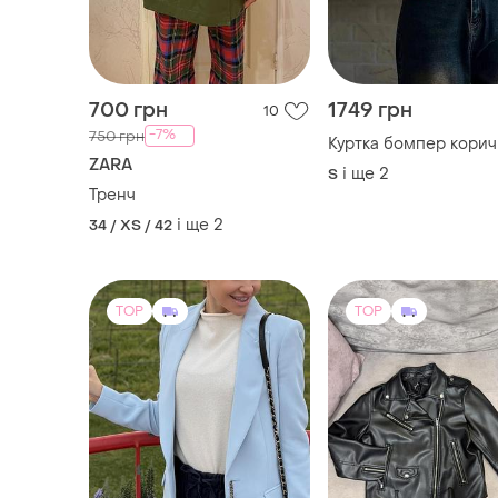
700 грн
1749 грн
10
-7%
750 грн
Куртка бомпер кори
ZARA
і ще
2
S
Тренч
і ще
2
34 / XS / 42
TOP
TOP