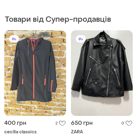
400 грн
650 грн
2
0
cecilia classics
ZARA
Жіноча демісезонна куртка
Косуха zara
пальто
S
і ще
1
S