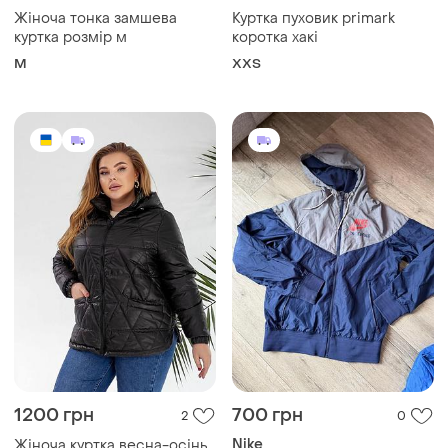
1200 грн
700 грн
2
0
Nike
Жіноча куртка весна-осінь
до 60 розміру
Куртка nike, худі, жакет,
кофта, спортивний одяг
і ще
5
50
S