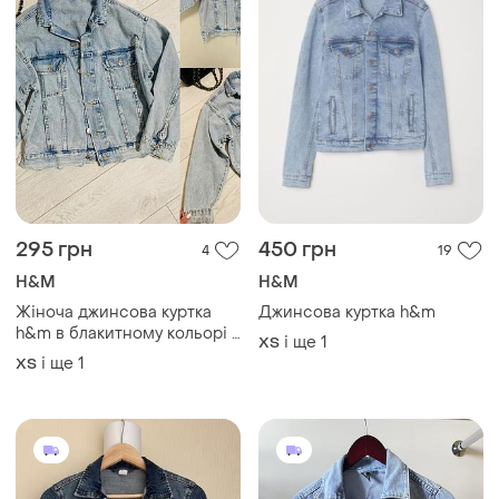
295 грн
450 грн
4
19
H&M
H&M
Жіноча джинсова куртка
Джинсова куртка h&m
h&m в блакитному кольорі в
і ще
1
ХS
розмірі xs-s
і ще
1
ХS