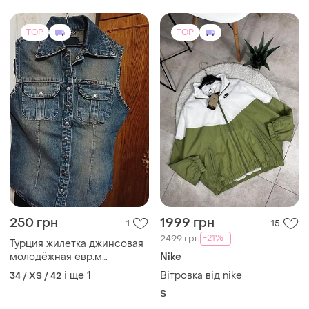
250 грн
1999 грн
1
15
-21%
2499 грн
Турция жилетка джинсовая
молодёжная евр.м
Nike
маломерит на s -xs
і ще
1
Вітровка від nike
34 / XS / 42
S
TOP
TOP