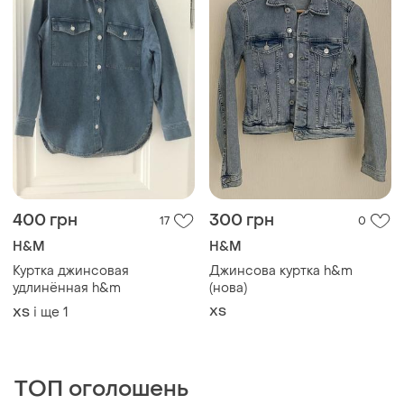
400 грн
300 грн
17
0
H&M
H&M
Куртка джинсовая
Джинсова куртка h&m
удлинённая h&m
(нова)
і ще
1
ХS
ХS
ТОП оголошень
TOP
TOP