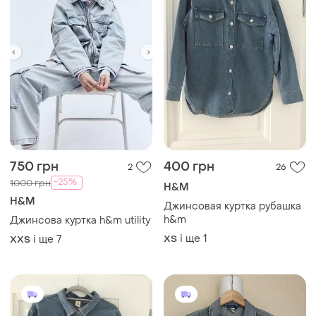
750 грн
400 грн
2
26
-25%
1000 грн
H&M
H&M
Джинсовая куртка рубашка
h&m
Джинсова куртка h&m utility
і ще
1
і ще
7
ХS
XХS