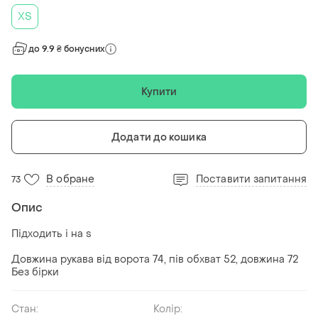
ХS
до 9.9 ₴ бонусних
Купити
Додати до кошика
В обране
Поставити запитання
73
Опис
Підходить і на s
Довжина рукава від ворота 74, пів обхват 52, довжина 72
Без бірки
Стан:
Колір: