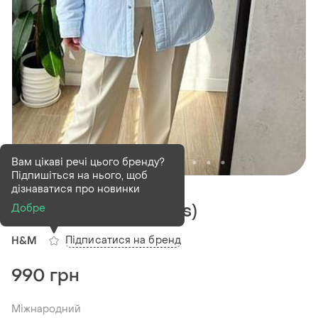
Вам цікаві речі цього бренду?
Підпишіться на нього, щоб
В наявності
1 шт
дізнаватися про новинки
Hm куртка жіноча (xs)
Добре
Підписатися на бренд
H&M
990 грн
Міжнародний