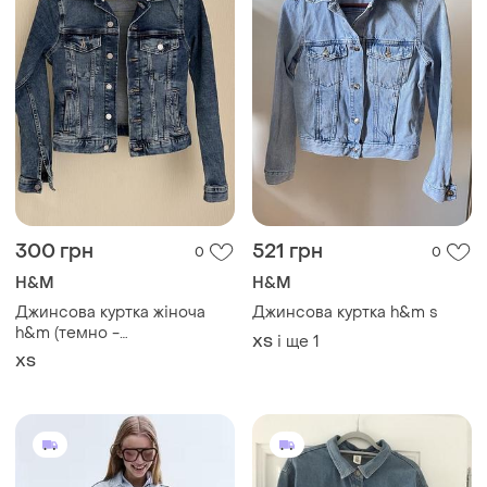
300 грн
521 грн
0
0
H&M
H&M
Джинсова куртка жіноча
Джинсова куртка h&m s
h&m (темно -
і ще
1
ХS
блакитна)нова
ХS