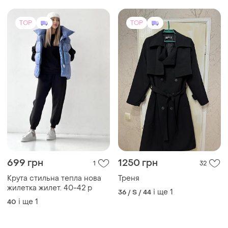
699 грн
1250 грн
1
32
Крута стильна тепла нова
Треня
жилетка жилет. 40-42 р
і ще
1
36 / S / 44
і ще
1
40