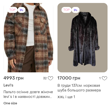
4993 грн
17000 грн
32
1
Levi's
В груди 137см. норковая
шуба большого размера
Пальто осіннє довге жіноче
levi`s l в наявності довжина
і ще
1
XXL
116 см пог 66 см
One size
TOP
TOP