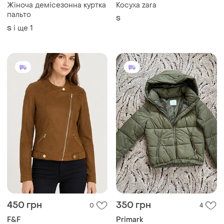
450 грн
350 грн
0
4
F&F
Primark
Жіноча тонка замшева
Куртка пуховик primark
куртка розмір м
коротка хакі
M
XХS