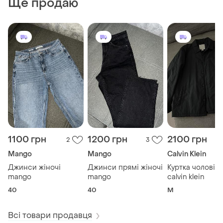
Ще продаю
1100 грн
1200 грн
2100 грн
2
3
Mango
Mango
Calvin Klein
Джинси жіночі
Джинси прямі жіночі
Куртка чоловіча
mango
mango
сalvin klein
40
40
M
Всі товари продавця