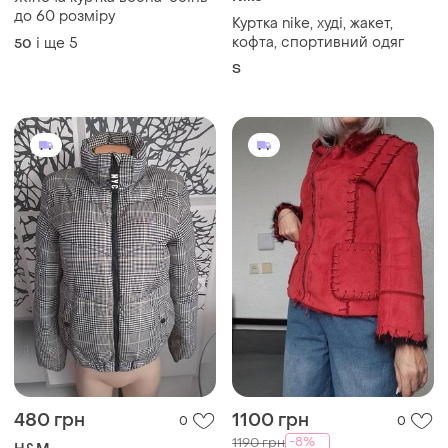
480 грн
1100 грн
0
0
-8%
1190 грн
H&M
Virgos Lounge
Жіноча куртка у клітинку
Замшева жіноча куртка
S
дублянка на хуторі, демі
і ще
1
ХS