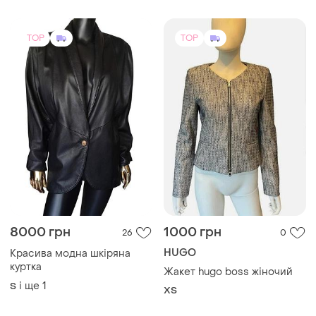
8000 грн
1000 грн
26
0
HUGO
Красива модна шкіряна
куртка
Жакет hugo boss жіночий
і ще
1
S
ХS
TOP
TOP