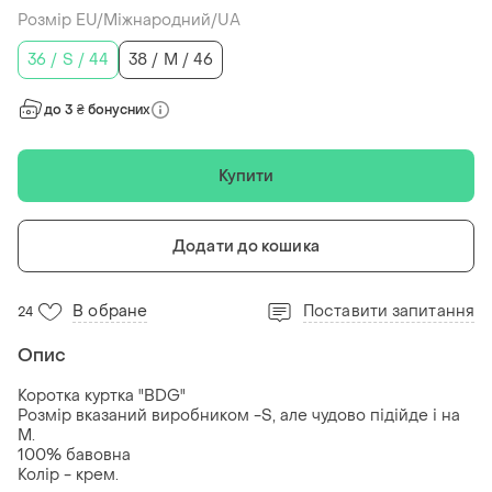
Розмір EU/Міжнародний/UA
36 / S / 44
38 / M / 46
до 3 ₴ бонусних
Купити
Додати до кошика
В обране
Поставити запитання
24
Опис
Коротка куртка "BDG"
Розмір вказаний виробником -S, але чудово підійде і на
М.
100% бавовна
Колір - крем.