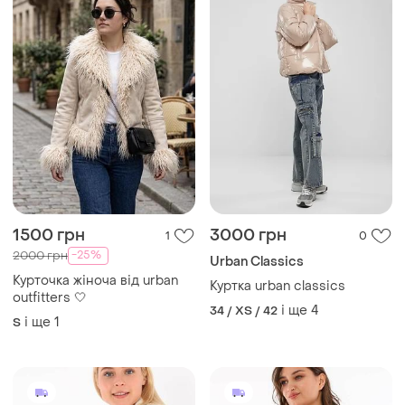
1500 грн
3000 грн
1
0
-25%
2000 грн
Urban Classics
Курточка жіноча від urban
Куртка urban classics
outfitters 🤍
і ще
4
34 / XS / 42
і ще
1
S