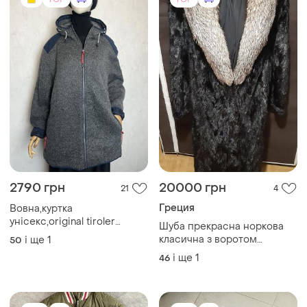
2790 грн
20000 грн
21
4
Греция
Вовна,куртка
унісекс,original tiroler
Шуба прекрасна норкова
loden,преміум бренд
класична з воротом
і ще
1
50
голубою чорнобуркою
і ще
1
46