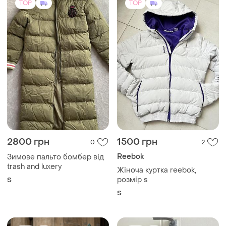
TOP
TOP
2800 грн
1500 грн
0
2
Reebok
Зимове пальто бомбер від
trash and luxery
Жіноча куртка reebok,
розмір s
S
S