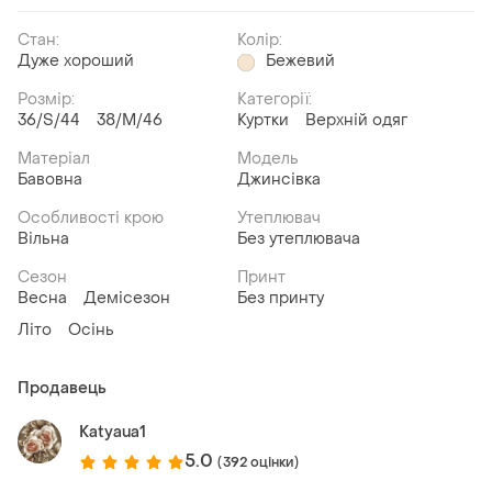
Стан:
Колір:
Дуже хороший
Бежевий
Розмір:
Категорії:
36/S/44
38/M/46
Куртки
Верхній одяг
Матеріал
Модель
Бавовна
Джинсівка
Особливості крою
Утеплювач
Вільна
Без утеплювача
Сезон
Принт
Весна
Демісезон
Без принту
Літо
Осінь
Продавець
Katyaua1
5.0
(392 оцінки)