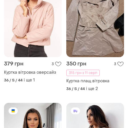
379 грн
350 грн
3
3
Куртка вітровка оверсайз
315 грн з 11 серп
і ще
1
36 / S / 44
Куртка плащ вітровка
і ще
2
36 / S / 44