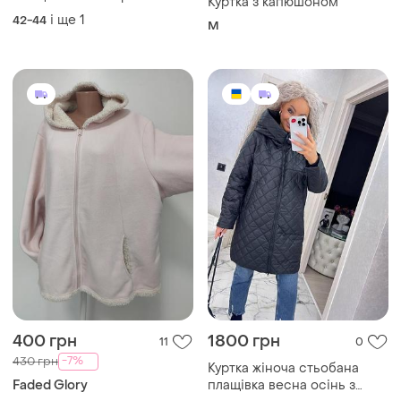
Куртка з капюшоном
48 рр
і ще
1
42-44
M
400 грн
1800 грн
11
0
-7%
430 грн
Куртка жіноча стьобана
Faded Glory
плащівка весна осінь з