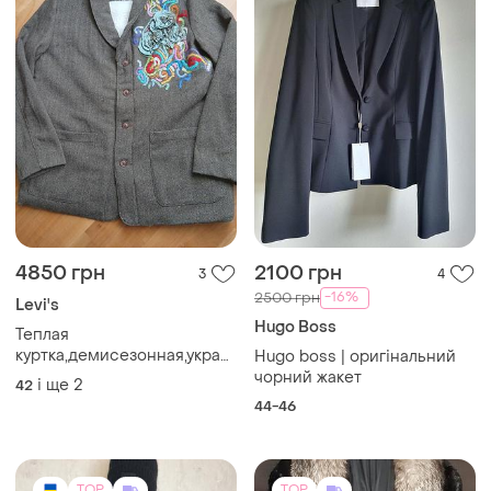
4850 грн
2100 грн
3
4
-16%
2500 грн
Levi's
Hugo Boss
Теплая
куртка,демисезонная,украшена
Hugo boss | оригінальний
авторской вишивкой и
чорний жакет
і ще
2
42
аппликацией ручной
44-46
работы.
TOP
TOP