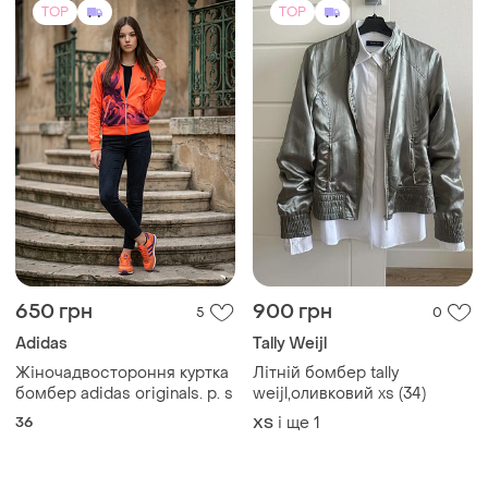
TOP
TOP
650 грн
900 грн
5
0
Adidas
Tally Weijl
Жіночадвостороння куртка
Літній бомбер tally
бомбер adidas originals. р. s
weijl,оливковий xs (34)
36
і ще
1
ХS