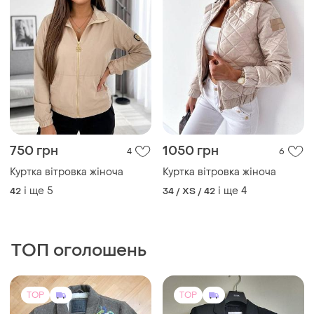
750 грн
1050 грн
4
6
Куртка вітровка жіноча
Куртка вітровка жіноча
і ще
5
і ще
4
42
34 / XS / 42
ТОП оголошень
TOP
TOP