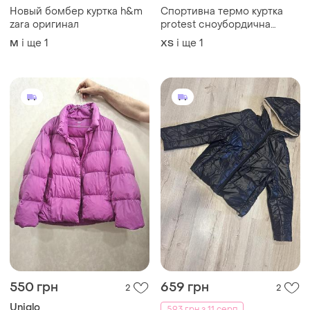
Новый бомбер куртка h&m
Спортивна термо куртка
zara оригинал
protest сноубордична
лижна
і ще
1
і ще
1
M
ХS
550 грн
659 грн
2
2
Uniqlo
593 грн з 11 серп