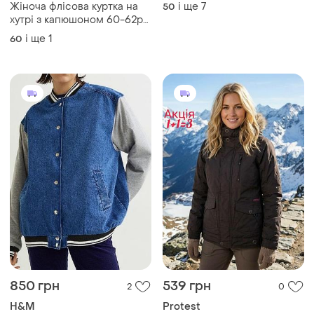
капюшоном чорний батал
Жіноча флісова куртка на
і ще
7
50
50-64 розмір
хутрі з капюшоном 60-62р
ог 146-150см
і ще
1
60
850 грн
539 грн
2
0
H&M
Protest