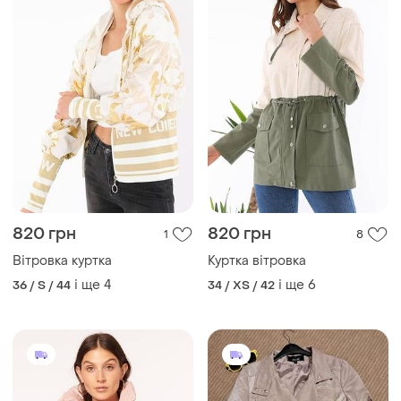
820 грн
820 грн
1
8
Вітровка куртка
Куртка вітровка
і ще
4
і ще
6
36 / S / 44
34 / XS / 42