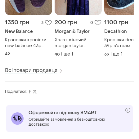
1350 грн
200 грн
1100 грн
3
0
New Balance
Morgan & Taylor
Decathlon
Красовки кросівки
Халат жіночий
Кросівки decat
new balance 43р
morgan taylor
39р в'єтнам
27см
поліестр xl
42
і ще
1
і ще
1
48
39
Всі товари продавця
Поділитися:
Оформлюйте підписку SMART
Отримайте замовлення з безкоштовною
доставкою