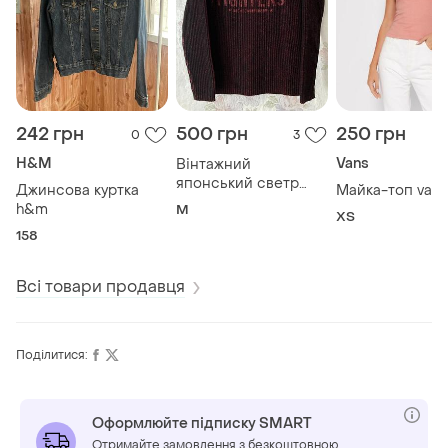
242 грн
500 грн
250 грн
0
3
H&M
Vans
Вінтажний
японський светр
Джинсова куртка
Майка-топ vans
y.o.u.
h&m
M
ХS
158
Всі товари продавця
Поділитися:
Оформлюйте підписку SMART
Отримайте замовлення з безкоштовною