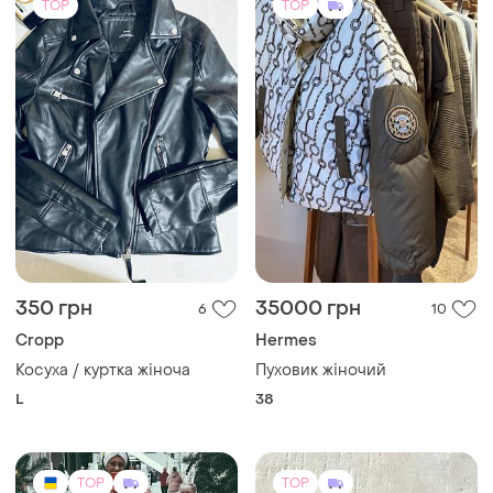
TOP
TOP
400 грн
1300 грн
5
2
Жіноча курточка весна-
Куртка жіноча з екошкіри
осінь
сірого кольору розмір s
і ще
1
S
S