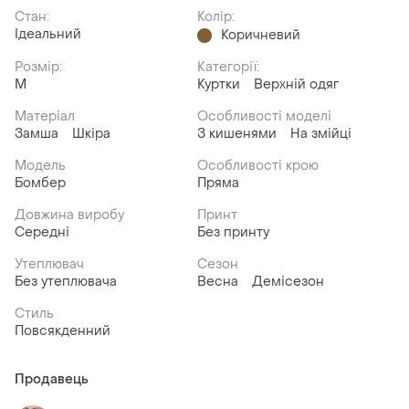
Стан:
Колір:
Ідеальний
Коричневий
Розмір:
Категорії:
M
Куртки
Верхній одяг
Матеріал
Особливості моделі
Замша
Шкіра
З кишенями
На змійці
Модель
Особливості крою
Бомбер
Пряма
Довжина виробу
Принт
Середні
Без принту
Утеплювач
Сезон
Без утеплювача
Весна
Демісезон
Стиль
Повсякденний
Продавець