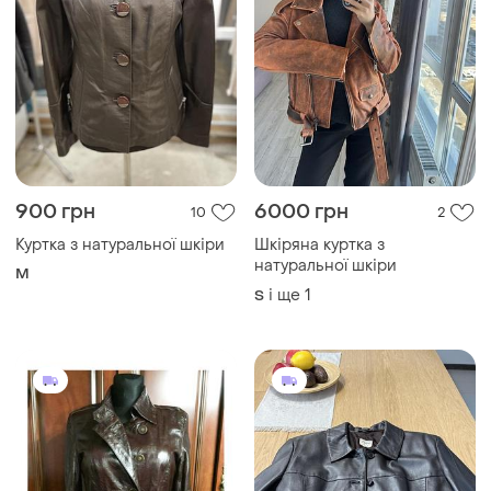
2350 грн
2550 грн
3
5
Куртка з натуральної шкіри
2295 грн з 11 серп
коричнева
Жіноча куртка з натуральної
і ще
1
S
мʼякої шкіри.
і ще
1
S