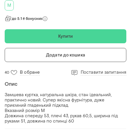
M
до 5.1 ₴ бонусних
Купити
Додати до кошика
В обране
Поставити запитання
40
Опис
Замшева куртка, натуральна шкіра, стан ідеальний,
практично новий. Супер якісна фурнітура, дуже
приємний гладенький підклад.
Вказаний розмір М
Довжина спереду 53, плечі 43, рукав 60,5, ширина під
руками 51, довжина по спинці 60