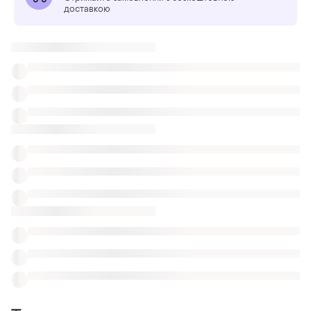
доставкою
Також шукають:
Шуби
Парки
Піджаки і жакети
Одяг Burberry
Зимові куртки 48р
Косухи Zara шкіряні чорні дубль
Куртки 10000
Куртки імітація
В'язані куртки zara
Зимові куртки kapre
Схожі товари