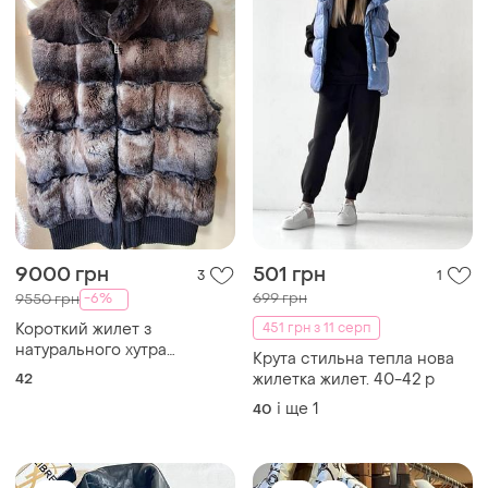
TOP
TOP
350 грн
35000 грн
6
10
Cropp
Hermes
Косуха / куртка жіноча
Пуховик жіночий
L
38