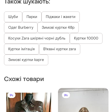
2495 грн
1300 грн
2
0
-60%
3200 грн
Leather Fashion
Куртка з натуральної шкіри
Куртка з натуральної шкіри
і ще
1
S
M