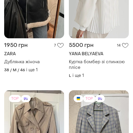
1950 грн
5500 грн
7
14
ZARA
YANA BELYAEVA
Дублянка жіноча
Куртка бомбер зі спинкою
плісе
і ще
1
38 / M / 46
і ще
1
L
TOP
TOP