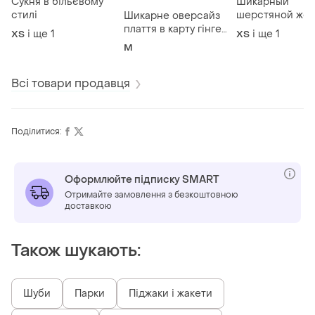
Сукня в більєвому
Шикарный
стилі
шерстяной же
Шикарне оверсайз
кардиган fair is
плаття в карту гінгем
і ще
1
і ще
1
ХS
ХS
скандинавский
із пишними
M
стиль
рукавами
Всі товари продавця
Поділитися:
Оформлюйте підписку SMART
Отримайте замовлення з безкоштовною
доставкою
Також шукають:
Шуби
Парки
Піджаки і жакети