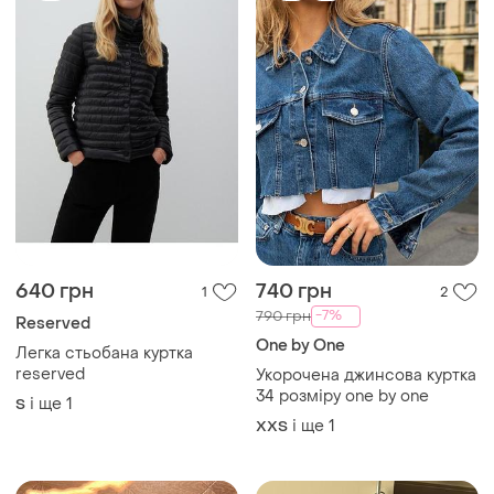
640 грн
740 грн
1
2
-7%
790 грн
Reserved
One by One
Легка стьобана куртка
reserved
Укорочена джинсова куртка
34 розміру one by one
і ще
1
S
і ще
1
XХS