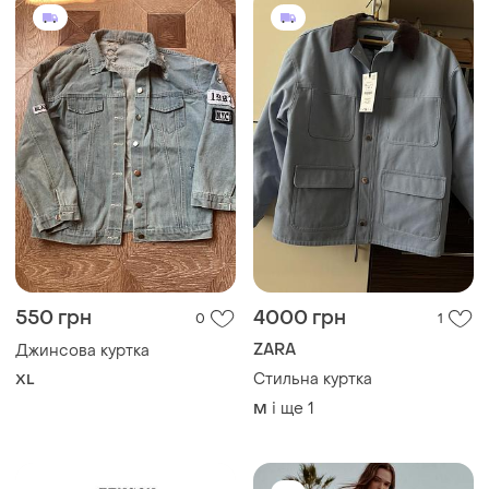
550 грн
4000 грн
0
1
ZARA
Джинсова куртка
Стильна куртка
XL
і ще
1
M