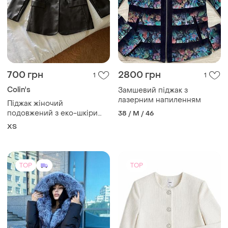
700 грн
2800 грн
1
1
Colin's
Замшевий піджак з
лазерним напиленням
Пiджак жiночий
подовжений з еко-шкiри
38 / M / 46
colin's, чорний, xs
ХS
TOP
TOP