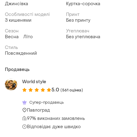
Джинсівка
Куртка-сорочка
Особливості моделі
Принт
З кишенями
Без принту
Сезон
Утеплювач
Весна
Літо
Без утеплювача
Стиль
Повсякденний
Продавець
World style
5.0
(561 оцінка)
Супер-продавець
Павлоград
97% виконаних замовлень
Відповідає дуже швидко