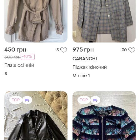
450 грн
975 грн
3
30
-10%
500 грн
CABANCHI
Плащ осінній
Піджак жіночий
S
і ще
1
M
TOP
TOP