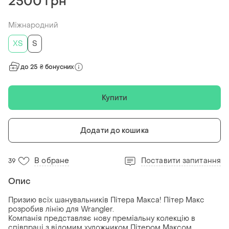
2500 грн
Міжнародний
ХS
S
до 25 ₴ бонусних
Купити
Додати до кошика
В обране
Поставити запитання
39
Опис
Призию всіх шанувальників Пітера Макса! Пітер Макс
розробив лінію для Wrangler.
Компанія представляє нову преміальну колекцію в
співпраці з відомим художником Пітером Максом,