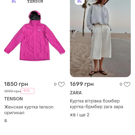
1850 грн
1699 грн
0
0
-8%
1999 грн
ZARA
TENSON
Куртка вітрівка бомбер
куртка-брмбер zara зара
Женская куртка tenson
оригинал
і ще
2
ХS
S