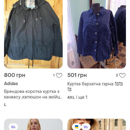
800 грн
501 грн
1
3
Adidas
Куртка бархатна гарна 🥰🥰
🥰
Брендова коротка куртка з
канвасу ,капюшон на змійці
і ще
1
4XL
, adidas
L