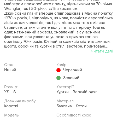
майстром психоробного принту, відзначаючи як 70-річчя
Wrangler, так і 50-річчя «Літа кохання».
Джинсовий гігант вперше співпрацював з Мах на початку
1970-х років, і, відповідно, ця нова, повністю європейська
лінія як для чоловіків, так і для жінок має те ж сміливе
барвисте, оптимістичне відчуття того періоду. Тоді як
одяг, натхненний архівом, оновлений із сучасними
фасонами, вся упаковка унісекс є прямою копією
оригіналу 70-х років. Ювілейна колекція містить джинси,
шорти, сорочки та куртки в стилі вестерн, принтовані...
читати далі
Стан:
Колір:
Новий
Червоний
Зелений
Розмір:
Категорії:
ХS
S
Куртки
Верхній одяг
Довжина виробу
Матеріал
Короткі
Бавовна
Котон
Модель
Особливості крою