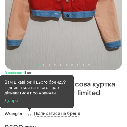
В наявності
1 шт
Вам цікаві речі цього бренду?
Y2k укорочена джинсова куртка
Підпишіться на нього, щоб
peter max x wrangler limited
дізнаватися про новинки
edition колорблок
Добре
Підписатися на бренд
Wrangler