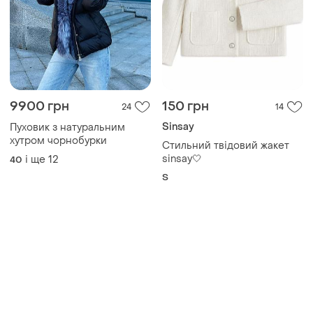
9900 грн
150 грн
24
14
Sinsay
Пуховик з натуральним
хутром чорнобурки
Стильний твідовий жакет
sinsay🤍
і ще
12
40
S