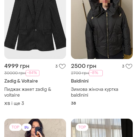
4999 грн
2500 грн
3
3
-84%
-8%
30000 грн
2700 грн
Zadig & Voltaire
Baldinini
Пиджак жакет zadig &
Зимова жіноча куртка
voltaire
baldinini
і ще
3
38
ХS
TOP
TOP