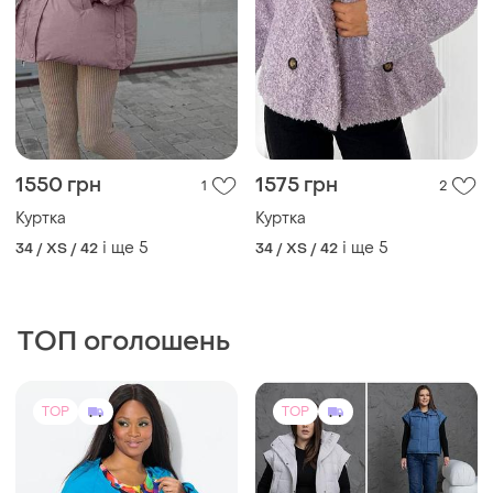
1550 грн
1575 грн
1
2
Куртка
Куртка
і ще
5
і ще
5
34 / XS / 42
34 / XS / 42
ТОП оголошень
TOP
TOP