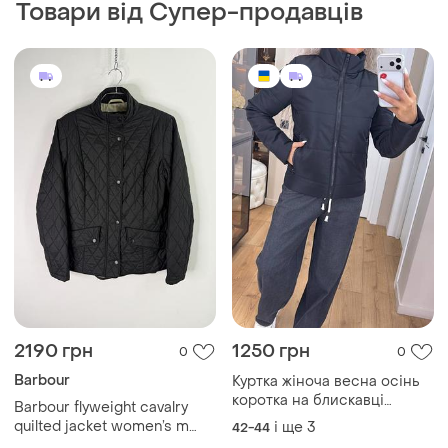
Товари від Супер-продавців
2190 грн
1250 грн
0
0
Barbour
Куртка жіноча весна осінь
коротка на блискавці
Barbour flyweight cavalry
чорний
quilted jacket women’s m
і ще
3
42-44