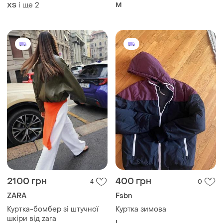
зара
і ще
2
M
ХS
2100 грн
400 грн
4
0
ZARA
Fsbn
Куртка-бомбер зі штучної
Куртка зимова