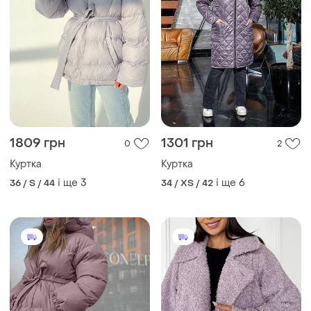
1809 грн
1301 грн
0
2
Куртка
Куртка
і ще
3
і ще
6
36 / S / 44
34 / XS / 42