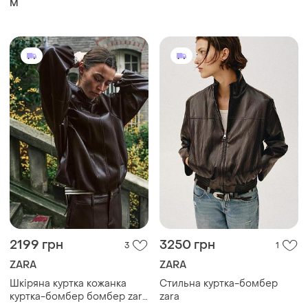
size
M
2199 грн
3250 грн
3
1
ZARA
ZARA
Шкіряна куртка кожанка
Стильна куртка-бомбер
куртка-бомбер бомбер zara
zara