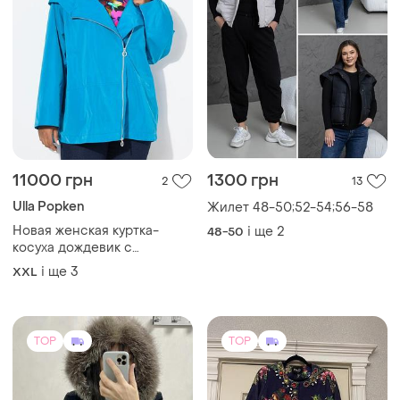
11000 грн
1300 грн
2
13
Ulla Popken
Жилет 48-50;52-54;56-58
Новая женская куртка-
і ще
2
48-50
косуха дождевик с
капюшоном очень
і ще
3
XXL
большого размера наш 60-
62-64-66
TOP
TOP