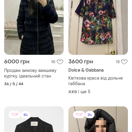
6000 грн
3600 грн
10
12
Dolce & Gabbana
Продам зимову замшеву
куртку, ідеальний стан
Квіткова краса від дольче
габбана
36 / S / 44
і ще
5
XХS
TOP
TOP