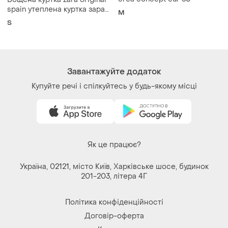
crea concept eur 38
Вощена куртка zara original
spain утеплена куртка зара
M
коричнева куртка зара s
S
Завантажуйте додаток
Купуйте речі і спілкуйтесь у будь-якому місці
Як це працює?
Україна, 02121, місто Київ, Харківське шосе, будинок
201-203, літера 4Г
Політика конфіденційності
Договір-оферта