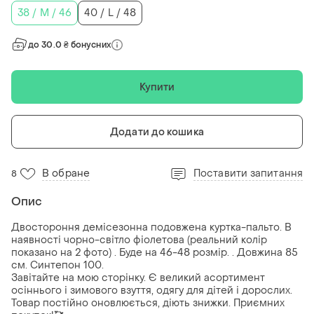
38 / M / 46
40 / L / 48
до 30.0 ₴ бонусних
Купити
Додати до кошика
В обране
Поставити запитання
8
Опис
Двостороння демісезонна подовжена куртка-пальто. В
наявності чорно-світло фіолетова (реальний колір
показано на 2 фото) . Буде на 46-48 розмір. . Довжина 85
см. Синтепон 100.
Завітайте на мою сторінку. Є великий асортимент
осіннього і зимового взуття, одягу для дітей і дорослих.
Товар постійно оновлюється, діють знижки. Приємних