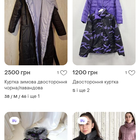
2500 грн
1200 грн
1
1
Куртка зимова двостороння
Двостороння куртка
чорна/лавандова
і ще
2
S
і ще
1
38 / M / 46