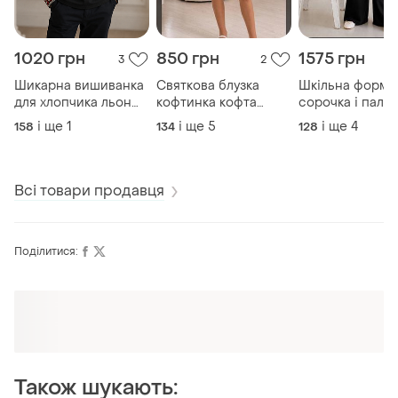
1020 грн
850 грн
1575 грн
3
2
Шикарна вишиванка
Святкова блузка
Шкільна форма
для хлопчика льон
кофтинка кофта
сорочка і палац
сорочка
гольф для дівчинки
вишиванка блуз
і ще
1
і ще
5
і ще
4
158
134
128
блуза
Всі товари продавця
Поділитися:
Оформлюйте підписку SMART
Отримайте замовлення з безкоштовною
доставкою