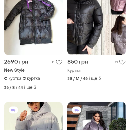
2690 грн
850 грн
11
11
New Style
Куртка
⛔ куртка ⛔ куртка
і ще
3
38 / M / 46
і ще
3
36 / S / 44