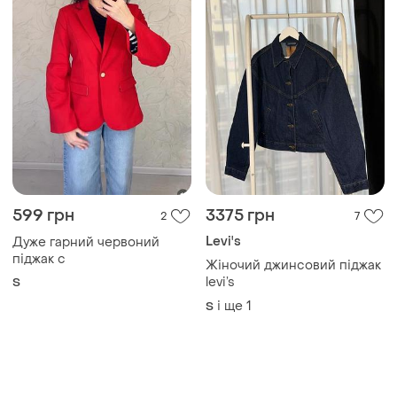
599 грн
3375 грн
2
7
Levi's
Дуже гарний червоний
піджак с
Жіночий джинсовий піджак
levi’s
S
і ще
1
S