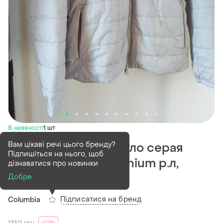
В наявності
1 шт
Вам цікаві речі цього бренду?
Демисезонная светло серая
Підпишіться на нього, щоб
куртка columbia titanium р.л,
дізнаватися про новинки
оригинал
Добре
Підписатися на бренд
Columbia