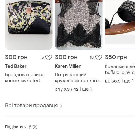
300 грн
300 грн
350 грн
3
18
Ted Baker
Karen Millen
Кожаные шлёп
buffalo, р.39 ст
Брендова велика
Потрясающий
25см
косметичка ted
кружевной топ karen
і ще
1
EU 38.5
baker london
millen
і ще
1
34 / XS / 42
Всі товари продавця
Поділитися: