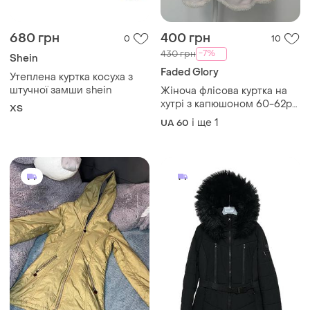
680 грн
400 грн
0
10
-7%
430 грн
Shein
Faded Glory
Утеплена куртка косуха з
штучної замши shein
Жіноча флісова куртка на
хутрі з капюшоном 60-62р
ХS
ог 146-150см
і ще
1
UA 60