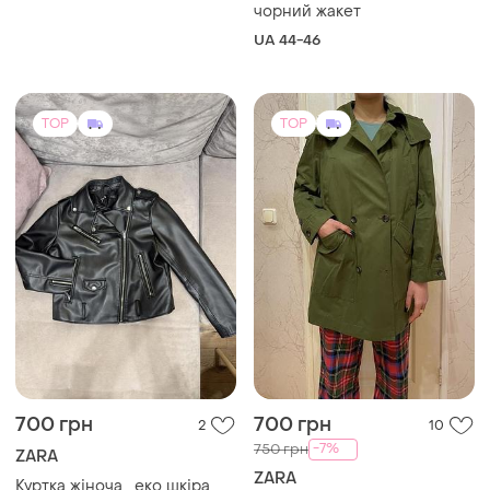
Hugo boss | оригінальний
чорний жакет
UA 44-46
TOP
TOP
700 грн
700 грн
2
10
-7%
750 грн
ZARA