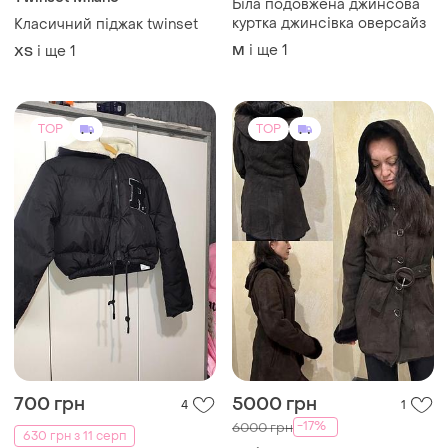
Twinset Milano
Біла подовжена джинсова
куртка джинсівка оверсайз
Класичний піджак twinset
і ще
1
і ще
1
M
ХS
TOP
TOP
700 грн
5000 грн
4
1
-17%
6000 грн