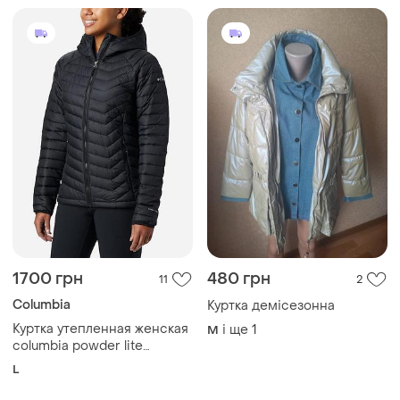
1700 грн
480 грн
11
2
Columbia
Куртка демісезонна
Куртка утепленная женская
і ще
1
M
columbia powder lite
hooded jacket
L