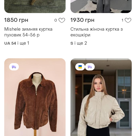
1850 грн
1930 грн
0
1
Mishele зимняя куртка
Стильна жіноча куртка з
пуховик 54-56 р
екошкіри
і ще
1
і ще
2
UA 54
S