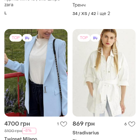
ZARA
Куртка жіноча , еко шкіра
zara
Тренч
L
і ще
2
34 / XS / 42
TOP
TOP
4700 грн
869 грн
1
6
-8%
5100 грн
Stradivarius