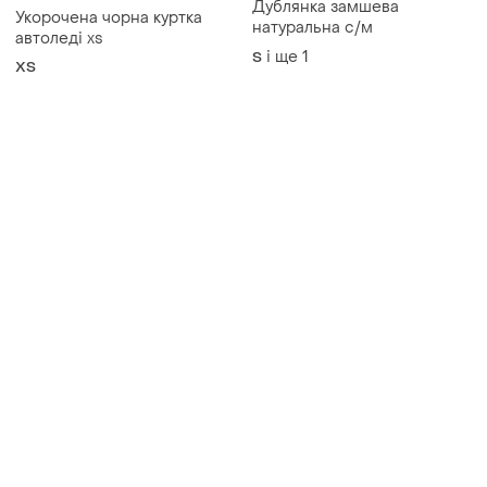
630 грн з 11 серп
Дублянка замшева
Укорочена чорна куртка
натуральна с/м
автоледі xs
і ще
1
S
ХS