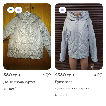
360 грн
2350 грн
6
4
Symonder
Демісезона куртка
Демісезонна куртка
і ще
1
M
і ще
3
L