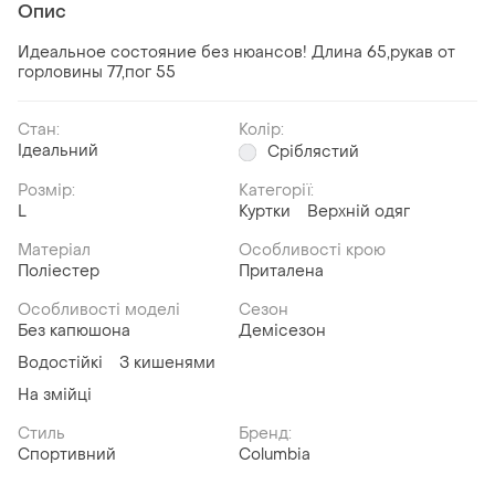
Опис
Идеальное состояние без нюансов! Длина 65,рукав от
горловины 77,пог 55
Стан:
Колір:
Ідеальний
Сріблястий
Розмір:
Категорії:
L
Куртки
Верхній одяг
Матеріал
Особливості крою
Поліестер
Приталена
Особливості моделі
Сезон
Без капюшона
Демісезон
Водостійкі
З кишенями
На змійці
Стиль
Бренд:
Спортивний
Columbia