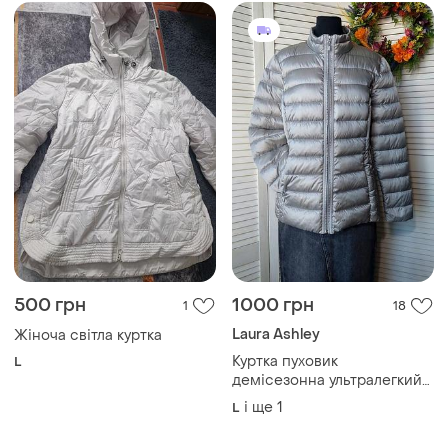
500 грн
1000 грн
1
18
Laura Ashley
Жіноча світла куртка
Куртка пуховик
L
демісезонна ультралегкий
пуховик світло-сіра laura
і ще
1
L
ashley