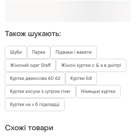
Оформлюйте підписку SMART
Отримайте замовлення з безкоштовною
доставкою
Також шукають:
Шуби
Парки
Піджаки і жакети
Жіночий одяг Staff
Жіночі куртки c & a в дніпрі
Куртка джинсова 60 62
Куртки lidl
Куртки косухи з хутром river
Німецькі куртки
Куртки на х б підкладці
Схожі товари