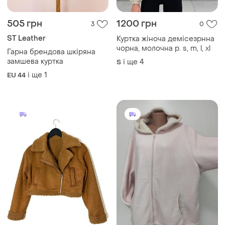
505 грн
1200 грн
3
0
ST Leather
Куртка жіноча демісезрнна
чорна, молочна р. s, m, l, xl
Гарна брендова шкіряна
замшева куртка
і ще
4
S
і ще
1
EU 44