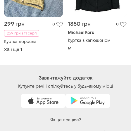
299 грн
1350 грн
0
0
Michael Kors
269 грн з 11 серп
Куртка з капюшоном
Куртка доросла
M
і ще
1
ХS
Завантажуйте додаток
Купуйте речі і спілкуйтесь у будь-якому місці
Як це працює?