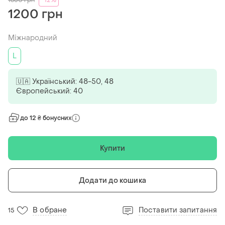
1350
грн
-12%
1200 грн
Міжнародний
L
🇺🇦 Український: 48-50, 48
Європейський: 40
до 12 ₴ бонусних
Купити
Додати до кошика
В обране
Поставити запитання
15