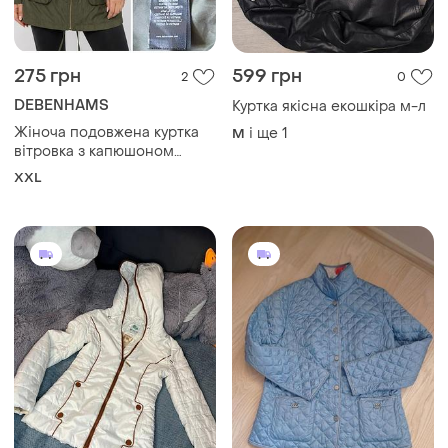
275 грн
599 грн
2
0
DEBENHAMS
Куртка якісна екошкіра м-л
Жіноча подовжена куртка
і ще
1
M
вітровка з капюшоном
redherring, p.16
XXL