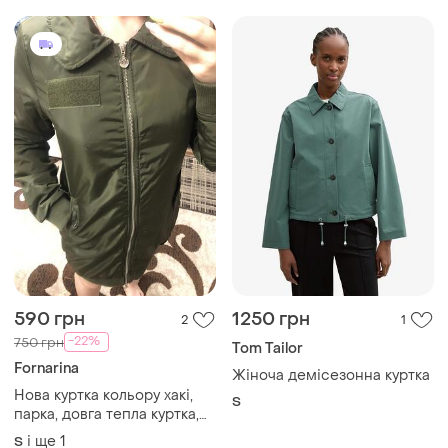
590 грн
1250 грн
2
1
-22%
750 грн
Tom Tailor
Fornarina
Жіноча демісезонна куртка
Нова куртка кольору хакі,
S
парка, довга тепла куртка,
новая теплая курточка,
і ще
1
S