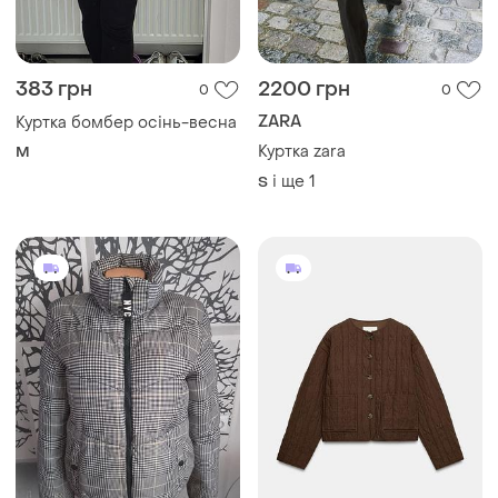
383 грн
2200 грн
0
0
ZARA
Куртка бомбер осінь-весна
Куртка zara
M
і ще
1
S