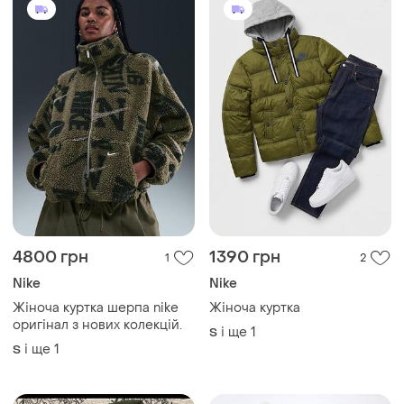
4800 грн
1390 грн
1
2
Nike
Nike
Жіноча куртка шерпа nike
Жіноча куртка
оригінал з нових колекцій.
і ще
1
S
і ще
1
S