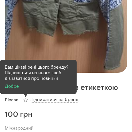
Вам цікаві речі цього бренду?
Підпишіться на нього, щоб
В наявності
1 шт
дізнаватися про новинки
Куртка жіноча нова з етикеткою
Добре
Підписатися на бренд
Please
100 грн
Міжнародний