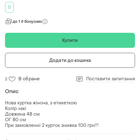
S
до 1 ₴ бонусних
Купити
Додати до кошика
В обране
Поставити запитання
2
Опис
Нова куртка жіноча, з етикеткою
Колір хакі
Довжина 48 см
ОГ 80 см
При замовленні 2 курток знижка 100 грн!!!