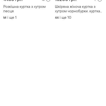
Розкішна куртка з хутром
Шкіряна жіноча куртка з
песця
хутром чорнобурки. куртка
летюча миша з хутром
і ще
1
і ще
10
M
44
лисиці. короткий рукав
дуже гарна якісна модель