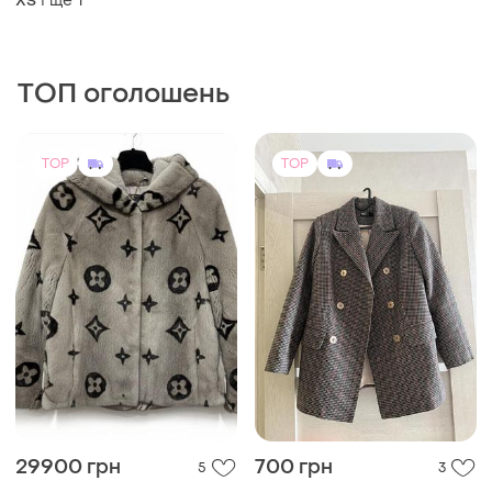
і ще
1
ХS
ТОП оголошень
TOP
TOP
29900 грн
700 грн
5
3