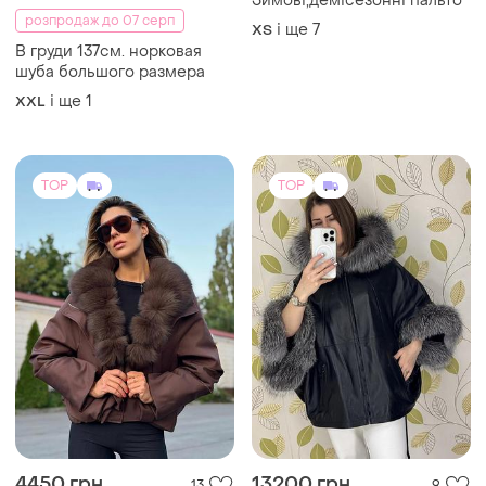
Зимові,демісезонні пальто
розпродаж до 07 серп
і ще
7
ХS
В груди 137см. норковая
шуба большого размера
і ще
1
XXL
TOP
TOP
4450 грн
13200 грн
13
9