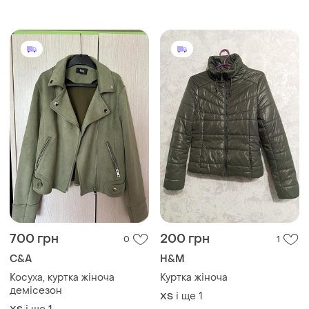
куртка пальто, куртка с
воротом
700 грн
200 грн
0
1
C&A
H&M
Косуха, куртка жіноча
Куртка жіноча
демісезон
і ще
1
ХS