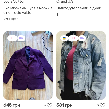
Louis Vuitton
Grand UA
Ексклюзивна шуба з норки в
Пальто/утеплений піджак
стилі louis vuitto
S
і ще
1
ХS
TOP
TOP
645 грн
381 грн
3
0