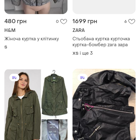
480 грн
1699 грн
0
6
H&M
ZARA
Жіноча куртка у клітинку
Стьобана куртка курточка
куртка-бомбер zara зара
S
і ще
3
ХS