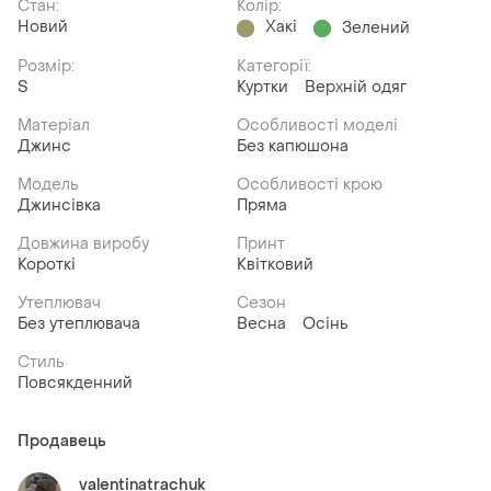
Стан:
Колір:
Новий
Хакі
Зелений
Розмір:
Категорії:
S
Куртки
Верхній одяг
Матеріал
Особливості моделі
Джинс
Без капюшона
Модель
Особливості крою
Джинсівка
Пряма
Довжина виробу
Принт
Короткі
Квітковий
Утеплювач
Сезон
Без утеплювача
Весна
Осінь
Стиль
Повсякденний
Продавець
valentinatrachuk