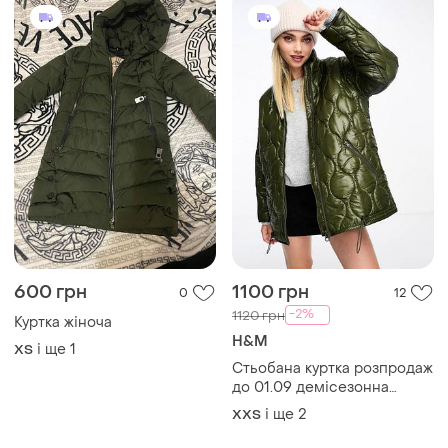
600 грн
1100 грн
0
12
-2%
1120 грн
Куртка жіноча
H&M
і ще
1
ХS
Стьобана куртка розпродаж
до 01.09 демісезонна
жіноча куртка легка жіноча
і ще
2
XХS
куртка