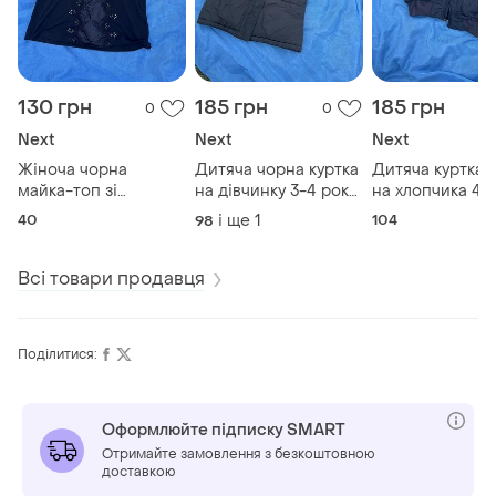
130 грн
185 грн
185 грн
0
0
Next
Next
Next
Жіноча чорна
Дитяча чорна куртка
Дитяча куртка 
майка-топ зі
на дівчинку 3-4 роки
на хлопчика 4 
стразами розмір
з капюшоном і
зріст 104 см ne
40
і ще
1
104
98
12/40/l
карманами
Всі товари продавця
Поділитися:
Оформлюйте підписку SMART
Отримайте замовлення з безкоштовною
доставкою