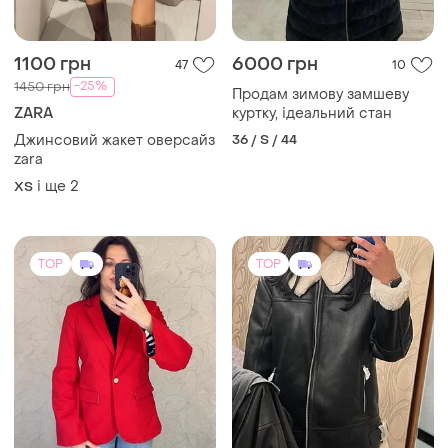
1100 грн
6000 грн
47
10
-25%
1450 грн
Продам зимову замшеву
ZARA
куртку, ідеальний стан
Джинсовий жакет оверсайз
36 / S / 44
zara
і ще
2
ХS
TOP
TOP