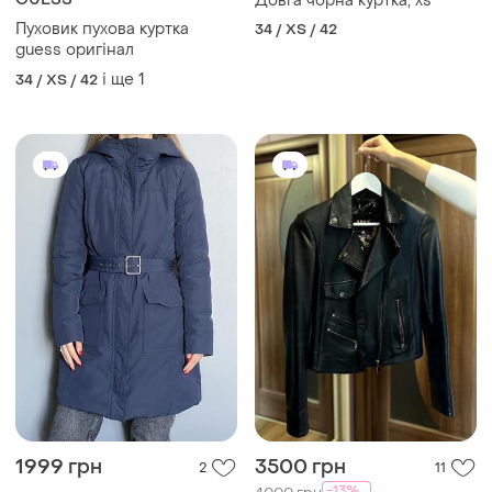
GUESS
Довга чорна куртка, xs
Пуховик пухова куртка
34 / XS / 42
guess оригінал
і ще
1
34 / XS / 42
1999 грн
3500 грн
2
11