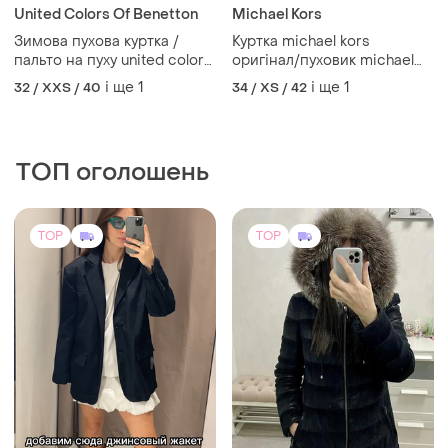
1999 грн
999 грн
3
13
United Colors Of Benetton
Michael Kors
Зимова пухова куртка /
Куртка michael kors
пальто на пуху united colors
оригінал/пуховик michael
of benetton
kors /пуффер michael kors /
і ще
1
і ще
1
32 / XXS / 40
34 / XS / 42
куртка пухова michael kors
ТОП оголошень
TOP
TOP