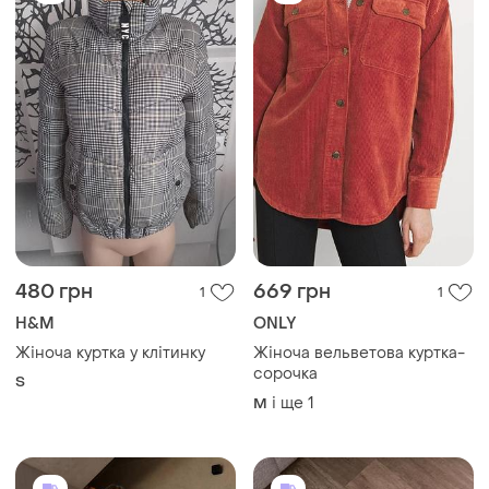
480 грн
669 грн
1
1
H&M
ONLY
Жіноча куртка у клітинку
Жіноча вельветова куртка-
сорочка
S
і ще
1
M