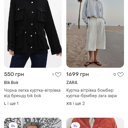
550 грн
1699 грн
1
0
Bik Bok
ZARA
Чорна легка куртка-вітрівка
Куртка вітрівка бомбер
від бренду bik bok
куртка-брмбер zara зара
і ще
1
і ще
2
L
ХS