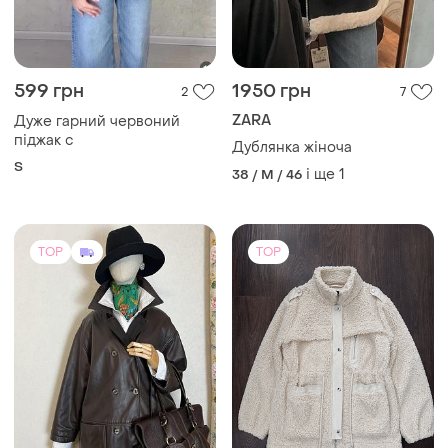
599 грн
1950 грн
2
7
ZARA
Дуже гарний червоний
піджак с
Дублянка жіноча
S
і ще
1
38 / M / 46
TOP
TOP