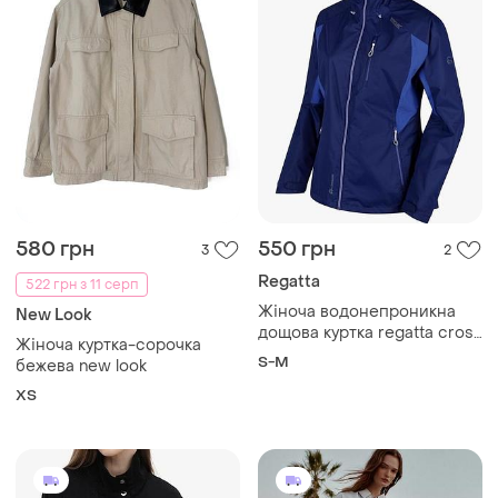
580 грн
550 грн
3
2
Regatta
522 грн з 11 серп
Жіноча водонепроникна
New Look
дощова куртка regatta cross
Жіноча куртка-сорочка
penine iii hybrid
S-M
бежева new look
ХS