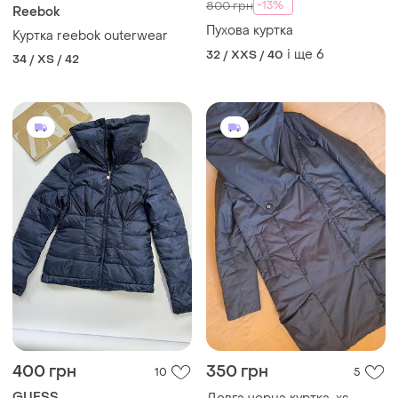
620 грн
700 грн
2
6
-13%
800 грн
Reebok
Пухова куртка
Куртка reebok outerwear
і ще
6
32 / XXS / 40
34 / XS / 42
400 грн
350 грн
10
5