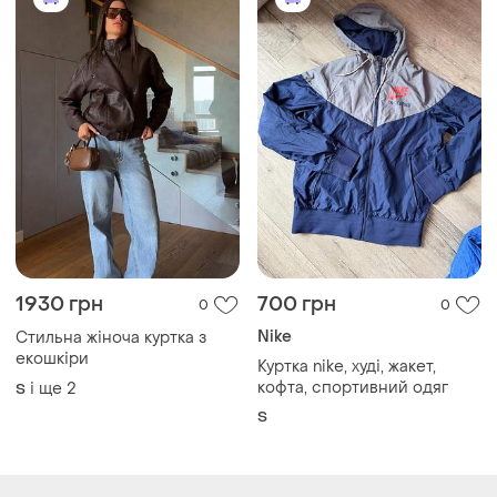
1930 грн
700 грн
0
0
Nike
Стильна жіноча куртка з
екошкіри
Куртка nike, худі, жакет,
кофта, спортивний одяг
і ще
2
S
S