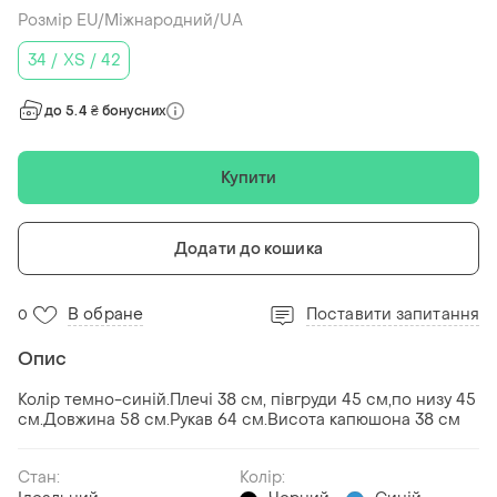
Розмір EU/Міжнародний/UA
34 / XS / 42
до 5.4 ₴ бонусних
Купити
Додати до кошика
В обране
Поставити запитання
0
Опис
Колір темно-синій.Плечі 38 см, півгруди 45 см,по низу 45
см.Довжина 58 см.Рукав 64 см.Висота капюшона 38 см
Стан:
Колір: