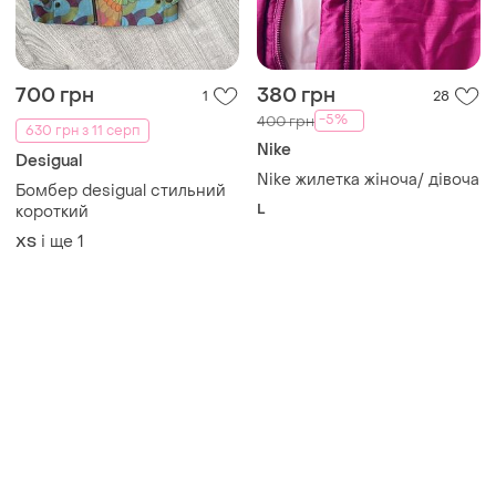
700 грн
380 грн
1
28
-5%
400 грн
630 грн з 11 серп
Nike
Desigual
Nike жилетка жіноча/ дівоча
Бомбер desigual стильний
L
короткий
і ще
1
ХS