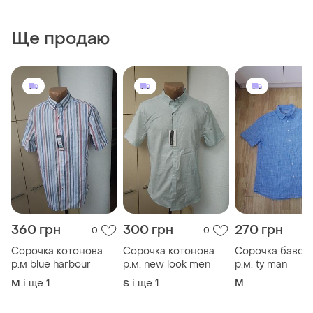
Ще продаю
360 грн
300 грн
270 грн
0
0
Сорочка котонова
Сорочка котонова
Сорочка бавов
р.м blue harbour
р.м. new look men
р.м. ty man
і ще
1
і ще
1
M
M
S