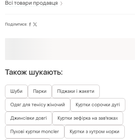
Всі товари продавця
Поділитися:
Оформлюйте підписку SMART
Отримайте замовлення з безкоштовною
доставкою
Також шукають:
Шуби
Парки
Піджаки і жакети
Одяг для тенісу жіночий
Куртки сорочки дуті
Джинсівки довгі
Куртки зефірка на зав'язках
Пухові куртки moncler
Куртки з хутром норки