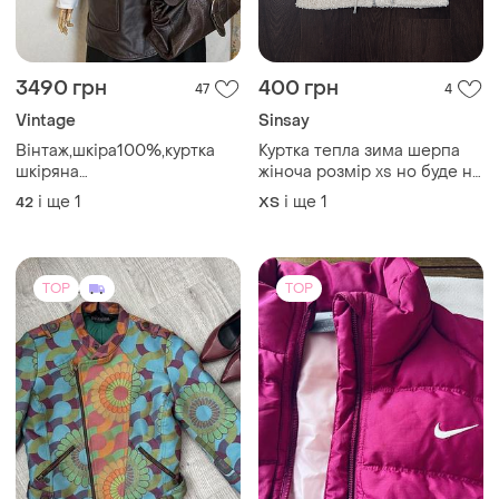
3490 грн
400 грн
47
4
Vintage
Sinsay
Вінтаж,шкіра100%,куртка
Куртка тепла зима шерпа
шкіряна
жіноча розмір xs но буде на
двостороння,italy,guy fulop,
s,е один недолік не працює
і ще
1
і ще
1
42
ХS
одна кнопка по середині,
рукав від плеча 60 , груди
49, довжина 71
TOP
TOP