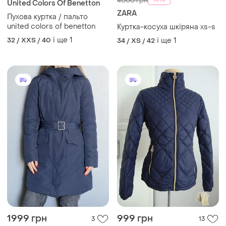
-13%
4000 грн
United Colors Of Benetton
ZARA
Пухова куртка / пальто
united colors of benetton
Куртка-косуха шкіряна xs-s
і ще
1
32 / XXS / 40
і ще
1
34 / XS / 42