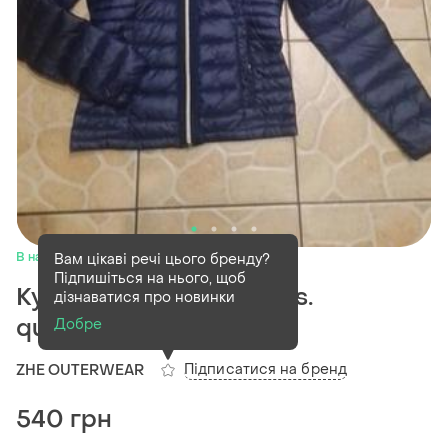
В наявності
1 шт
Вам цікаві речі цього бренду?
Підпишіться на нього, щоб
Куртка пухова р.6 або xs.
дізнаватися про новинки
quterwear
Добре
Підписатися на бренд
ZHE OUTERWEAR
540 грн