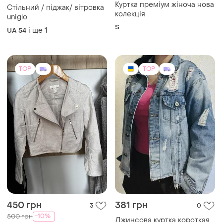
450 грн
381 грн
3
0
-10%
500 грн
Джинсова куртка короткая
H&M
M
Куртка літня h&m
EU 38
TOP
TOP