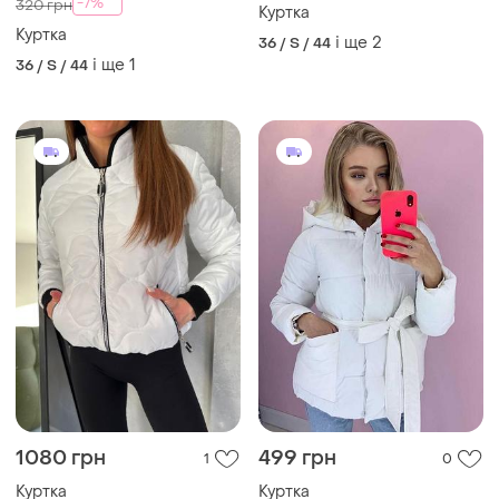
1080 грн
499 грн
1
0
Куртка
Куртка
і ще
5
і ще
4
34 / XS / 42
36 / S / 44
1290 грн
899 грн
1
2