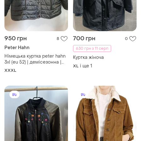
300 грн
650 грн
2
0
Falmer Heritage
270 грн з 11 серп
Вельветовий куртка
Brave Soul
вінтажна модель у стилі
Бомбер- куртка м
тракер (trucker jacket)
і ще
1
S
утеплений
M