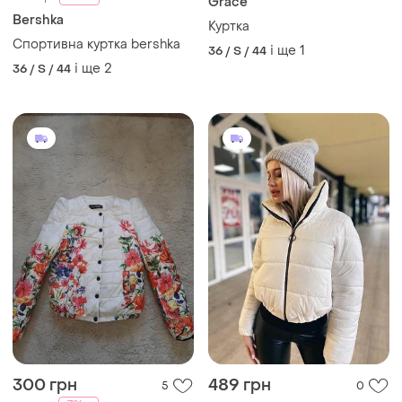
300 грн
489 грн
5
0
-7%
320 грн
Куртка
Куртка
і ще
2
36 / S / 44
і ще
1
36 / S / 44