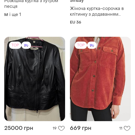
25000 грн
669 грн
19
11
Burberry
ONLY
Косуха шкіряна
Жіноча вельветова куртка-
сорочка
і ще
1
36 / S / 44
і ще
1
M