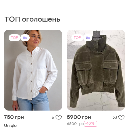
750 грн
5900 грн
6
53
-10%
6500 грн
Uniqlo
Куртка преміум жіноча нова
Стільний / піджак/ вітровка
колекція
uniglo
S
і ще
1
UA 54
TOP
TOP