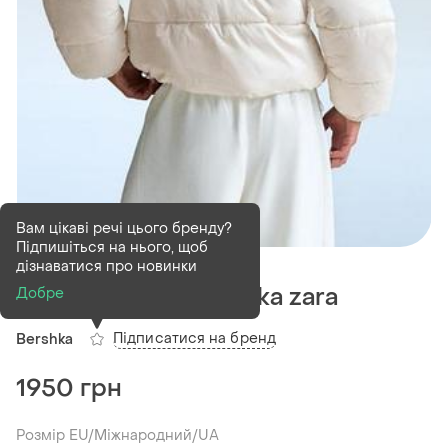
Вам цікаві речі цього бренду?
Підпишіться на нього, щоб
В наявності
2 шт
дізнаватися про новинки
Куртка пуфер bershka zara
Добре
Підписатися на бренд
Bershka
1950 грн
Розмір EU/Міжнародний/UA