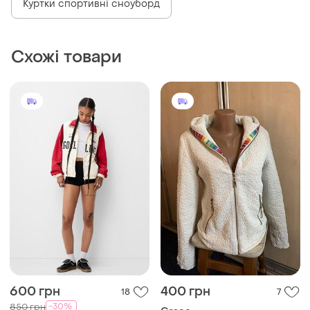
600 грн
400 грн
18
7
-30%
850 грн
Grace
Bershka
Куртка
Спортивна куртка bershka
і ще
1
36 / S / 44
і ще
2
36 / S / 44