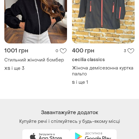
Купуйте речі і спілкуйтесь у будь-якому місці
Як це працює?
Україна, 02121, місто Київ, Харківське шосе, будинок
201-203, літера 4Г
Політика конфіденційності
Договір-оферта
Контакти
Ми у соц.мережах
Речі за кліком серця. Всі права захищені