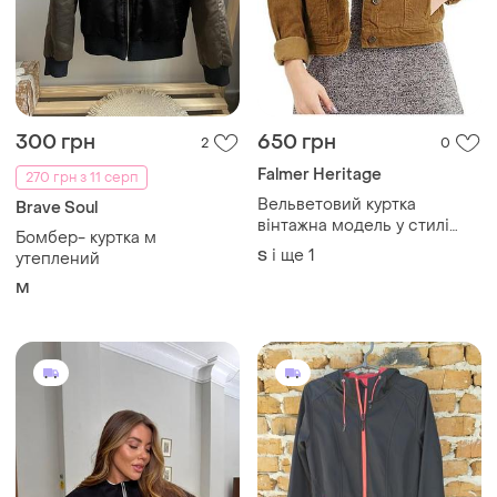
1001 грн
400 грн
0
3
cecilia classics
Стильний жіночий бомбер
Жіноча демісезонна куртка
і ще
3
ХS
пальто
і ще
1
S
Завантажуйте додаток