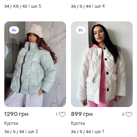
Куртка
Куртка
і ще
2
і ще
1
36 / S / 44
36 / S / 44
ТОП оголошень
TOP
TOP