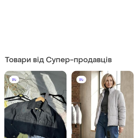
396 грн
1900 грн
4
0
-5%
2000 грн
356 грн з 11 серп
Lucy & Laurel
Missguided
Стьогана тепла жіноча
Вкорочена джинсова куртка
куртка на хутрі тедді
missguided
і ще
2
S
і ще
1
S