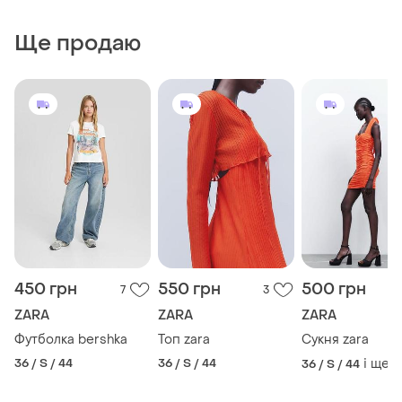
Ще продаю
450 грн
550 грн
500 грн
7
3
ZARA
ZARA
ZARA
Футболка bershka
Топ zara
Сукня zara
36 / S / 44
36 / S / 44
і ще
1
36 / S / 44