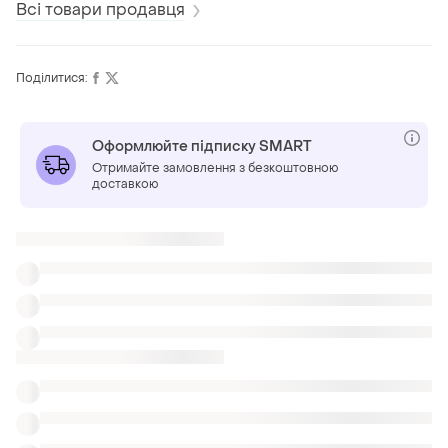
Всі товари продавця
Поділитися:
Оформлюйте підписку SMART
Отримайте замовлення з безкоштовною
доставкою
Також шукають:
Шуби в Рівне
Парки в Рівне
Піджаки і жакети в Рівне
Одяг Burberry
Теплі куртки Moncler
Джинсові куртки 26
Старі шкільні куртки дубль
Бомбери рожеві