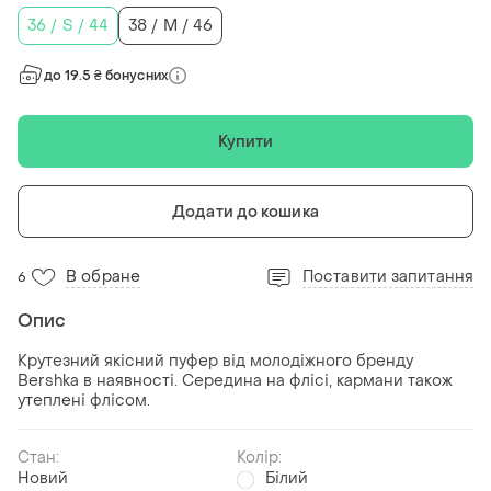
36 / S / 44
38 / M / 46
до 19.5 ₴ бонусних
Купити
Додати до кошика
В обране
Поставити запитання
6
Опис
Крутезний якісний пуфер від молодіжного бренду
Bershka в наявності. Середина на флісі, кармани також
утеплені флісом.
Стан:
Колір:
Новий
Білий