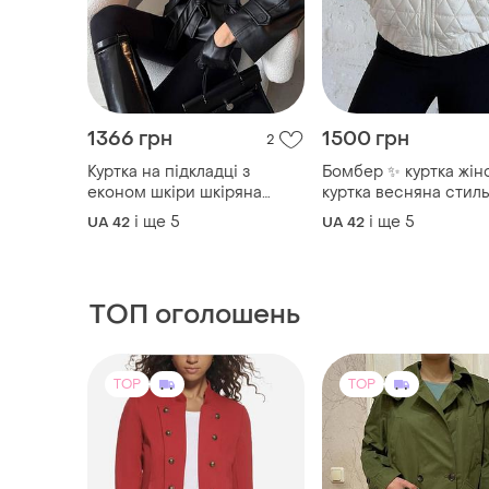
1366 грн
1500 грн
2
Куртка на підкладці з
Бомбер ✨ куртка жіноча
економ шкіри шкіряна
куртка весняна стил
куртка
куртка-бомбер
і ще
5
і ще
5
UA 42
UA 42
ТОП оголошень
TOP
TOP