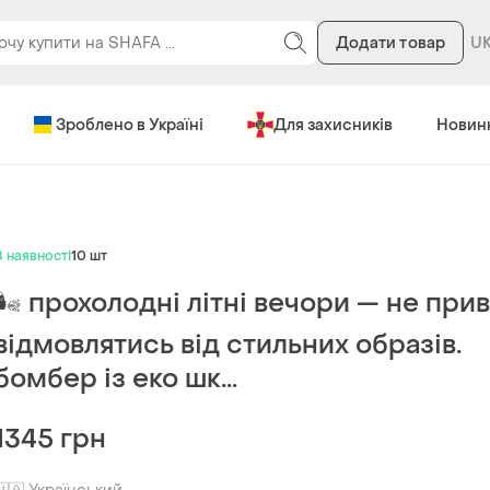
Додати товар
Зроблено в Україні
Для захисників
Новин
В наявності
10 шт
🌬 прохолодні літні вечори — не прив
відмовлятись від стильних образів.
бомбер із еко шк...
1345 грн