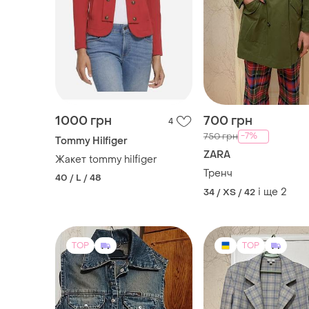
1000 грн
700 грн
4
-7%
750 грн
Tommy Hilfiger
ZARA
Жакет tommy hilfiger
Тренч
40 / L / 48
і ще
2
34 / XS / 42
TOP
TOP