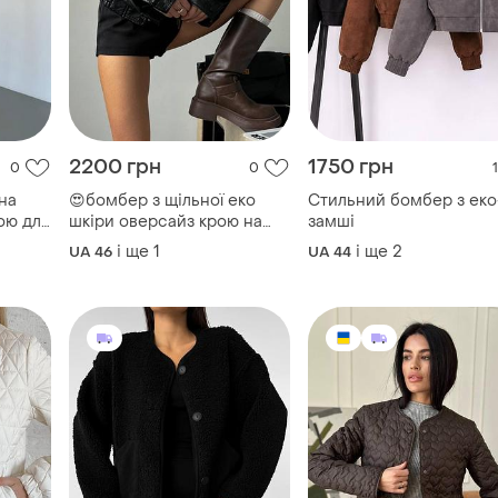
2200 грн
1750 грн
0
0
1
на
😍бомбер з щільної еко
Стильний бомбер з еко
зою для
шкіри оверсайз крою на
замші
кісна
підкладці
і ще
1
і ще
2
UA 46
UA 44