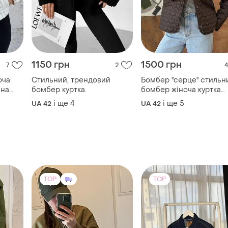
1150 грн
1500 грн
7
2
4
Стильний, трендовий
Бомбер ''серце'' стильн
ьна
бомбер куртка.
бомбер жіноча куртка
куртка весняна 🌿
і ще
4
і ще
5
UA 42
UA 42
TOP
TOP