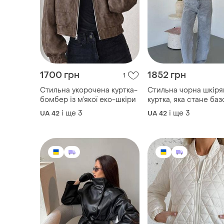
1700 грн
1852 грн
1
Стильна укорочена куртка-
Стильна чорна шкіря
бомбер із м’якої еко-шкіри
куртка, яка стане ба
будь-якого образу! я
і ще
3
і ще
3
UA 42
UA 42
еко шкіра