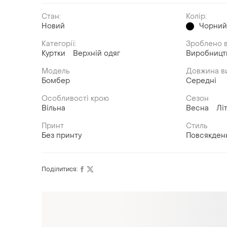
Стан:
Колір:
Новий
Чорни
Категорії:
Зроблено в
Куртки
Верхній одяг
Виробницт
Модель
Довжина в
Бомбер
Середні
Особливості крою
Сезон
Вільна
Весна
Лі
Принт
Стиль
Без принту
Повсякден
Поділитися: