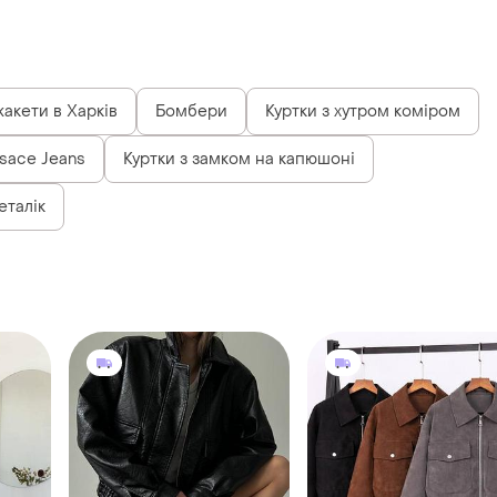
жакети в Харків
Бомбери
Куртки з хутром коміром
sace Jeans
Куртки з замком на капюшоні
еталік