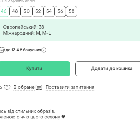
🇺🇦 Український
46
48
50
52
54
56
58
Європейський: 38
Міжнародний: M, M-L
до 13.4 ₴ бонусних
Купити
Додати до кошика
В обране
Поставити запитання
15
сь від стильних образів.
бленою річчю цього сезону 🖤