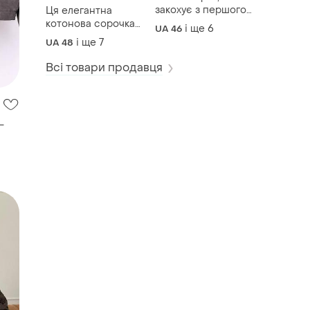
закохує з першого
Ця елегантна
погляду 🤎
котонова сорочка
і ще
6
UA 46
стане базою
і ще
7
UA 48
вашого гардеробу.
основа з тонкого,
Всі товари продавця
м'якого котону , що
дарує відчуття
легкості та
ніжності.
-