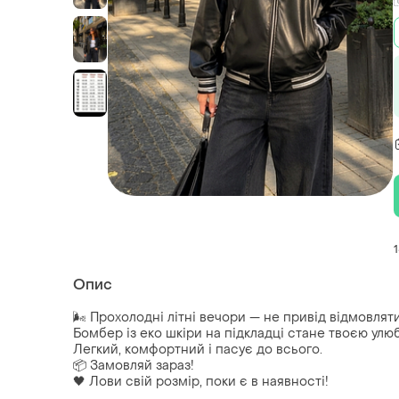
Опис
🌬 Прохолодні літні вечори — не привід відмовляти
Бомбер із еко шкіри на підкладці стане твоєю улю
Легкий, комфортний і пасує до всього.
📦 Замовляй зараз!
🖤 Лови свій розмір, поки є в наявності!