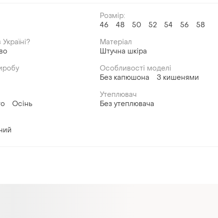
Розмір:
й
46
48
50
52
54
56
58
 Україні?
Матеріал
во
Штучна шкіра
иробу
Особливості моделі
Без капюшона
З кишенями
Утеплювач
то
Осінь
Без утеплювача
ний