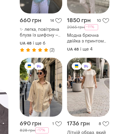
660 грн
1850 грн
14
10
-11%
2065 грн
✨ легка, повітряна
блуза із шифону –
Модна брючна
твій ідеальний
двійка з принтом
і ще
6
UA 48
вибір на кожен
виглядає легко,
і ще
4
UA 48
(2)
день!
стильно та жіночно
✨ жакет без
підкладки —
ідеальний варіант
на теплу погоду.
укорочені брюки на
манжеті
690 грн
1736 грн
1
8
-17%
828 грн
Літній образ, який