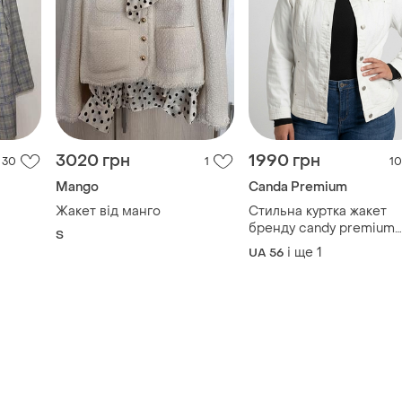
3020 грн
1990 грн
30
1
10
Mango
Canda Premium
Жакет від манго
Стильна куртка жакет
бренду candy premium
S
батал.
і ще
1
UA 56