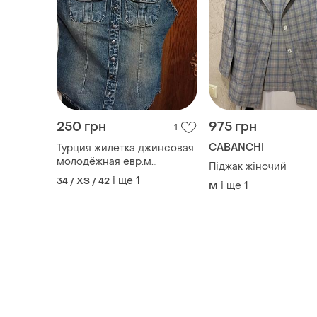
250 грн
975 грн
1
CABANCHI
Турция жилетка джинсовая
молодёжная евр.м
Піджак жіночий
маломерит на s -xs
і ще
1
34 / XS / 42
і ще
1
M