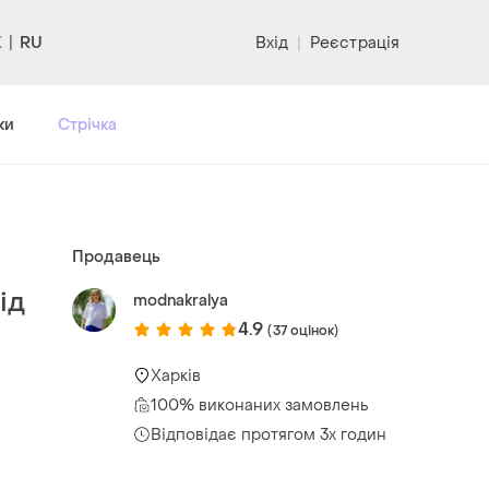
RU
Вхід
|
Реєстрація
ки
Стрічка
Продавець
ід
modnakralya
4.9
(37 оцінок)
Харків
100% виконаних замовлень
Відповідає протягом 3х годин