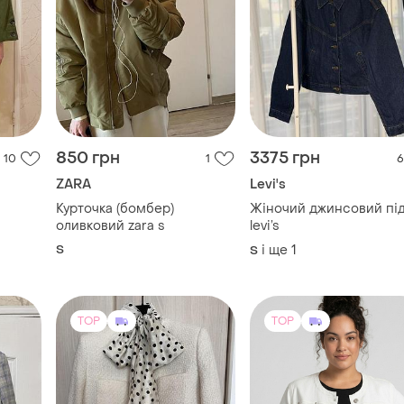
850 грн
3375 грн
10
1
6
ZARA
Levi's
Курточка (бомбер)
Жіночий джинсовий пі
оливковий zara s
levi’s
S
і ще
1
S
TOP
TOP