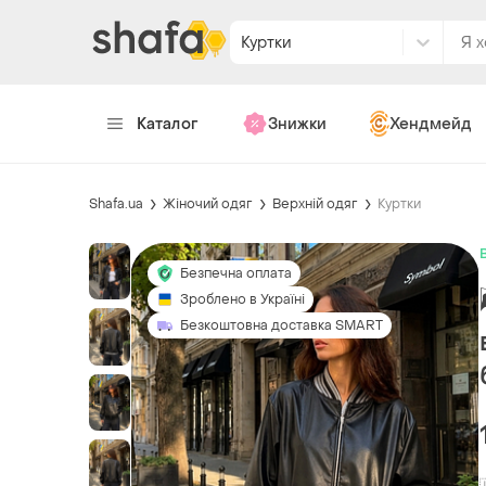
Куртки
Каталог
Знижки
Хендмейд
Shafa.ua
Жіночий одяг
Верхній одяг
Куртки
Безпечна оплата
Зроблено в Україні
Безкоштовна доставка SMART