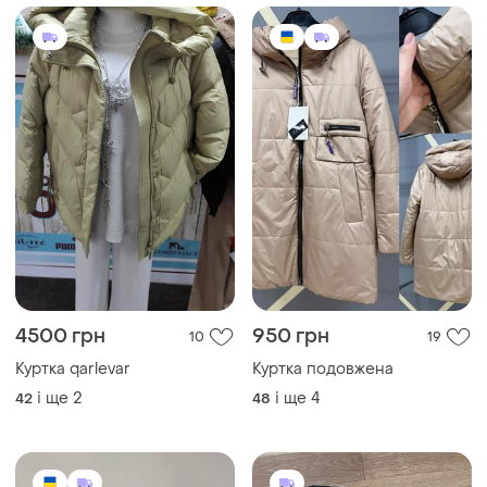
4500 грн
950 грн
10
19
Куртка qarlevar
Куртка подовжена
і ще
2
і ще
4
42
48