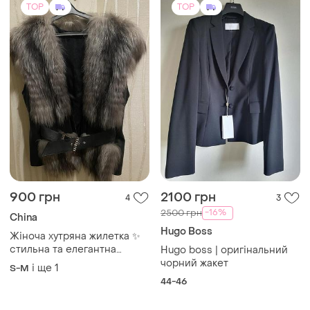
TOP
TOP
900 грн
2100 грн
4
3
-16%
2500 грн
China
Hugo Boss
Жіноча хутряна жилетка ✨
стильна та елегантна
Hugo boss | оригінальний
жилетка з натурального
чорний жакет
і ще
1
S-M
хутра стане ідеальним
44-46
доповненням до осінньо-