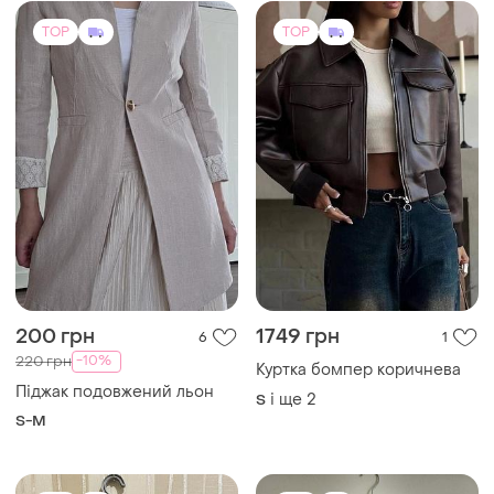
TOP
TOP
200 грн
1749 грн
6
1
-10%
220 грн
Куртка бомпер коричнева
Піджак подовжений льон
і ще
2
S
S-M