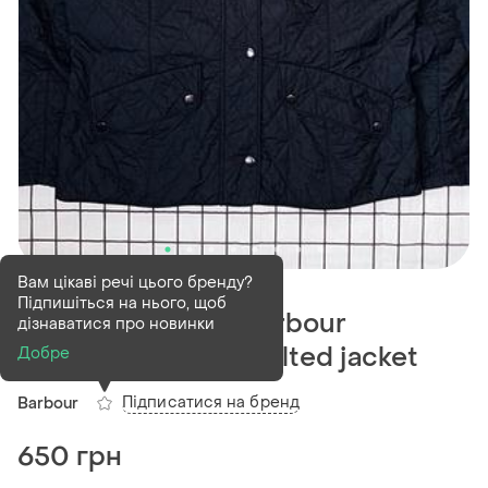
В наявності
1 шт
Вам цікаві речі цього бренду?
Підпишіться на нього, щоб
Стьобана куртка barbour
дізнаватися про новинки
flyweight cavalry quilted jacket
Добре
Підписатися на бренд
Barbour
650 грн