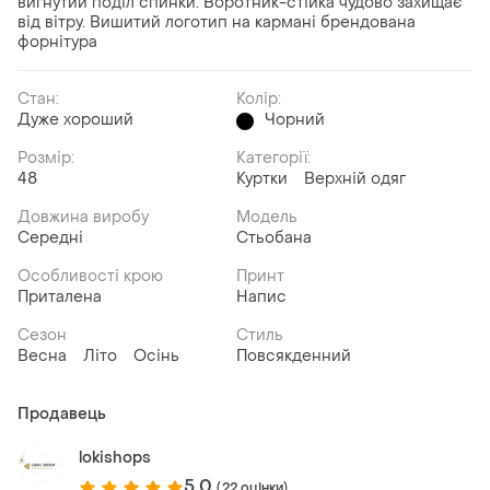
вигнутий поділ спинки. Воротник-стійка чудово захищає
від вітру. Вишитий логотип на кармані брендована
форнітура
Стан:
Колір:
Дуже хороший
Чорний
Розмір:
Категорії:
48
Куртки
Верхній одяг
Довжина виробу
Модель
Середні
Стьобана
Особливості крою
Принт
Приталена
Напис
Сезон
Стиль
Весна
Літо
Осінь
Повсякденний
Продавець
lokishops
5.0
(22 оцінки)