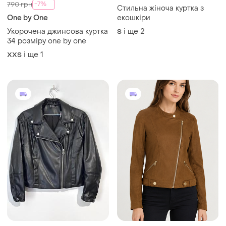
740 грн
1930 грн
0
0
-7%
790 грн
Стильна жіноча куртка з
One by One
екошкіри
Укорочена джинсова куртка
і ще
2
S
34 розміру one by one
і ще
1
XХS