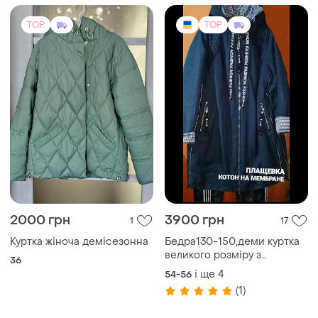
зимового гардеробу
TOP
TOP
2000 грн
3900 грн
1
17
Куртка жіноча демісезонна
Бедра130-150,деми куртка
великого розміру з
36
плащової тканини (сотон) +
і ще
4
54-56
утеплювач!
(1)