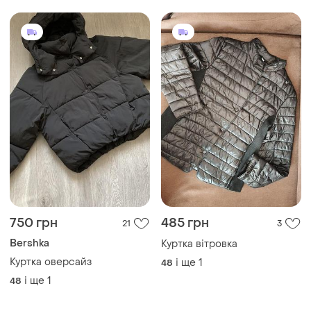
750 грн
485 грн
21
3
Bershka
Куртка вітровка
Куртка оверсайз
і ще
1
48
і ще
1
48