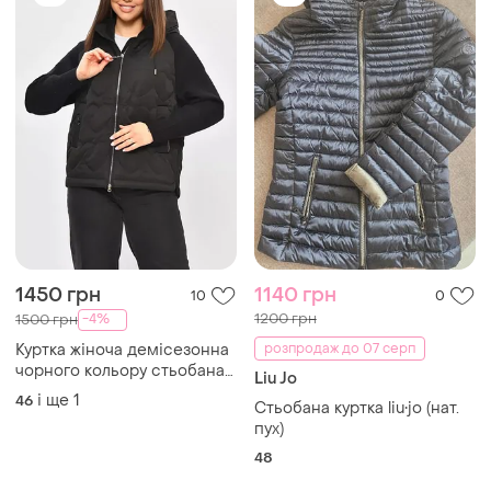
1450 грн
1140 грн
10
0
1200 грн
-4%
1500 грн
Куртка жіноча демісезонна
розпродаж до 07 серп
чорного кольору стьобана
Liu Jo
куртка комбінована
і ще
1
46
Стьобана куртка liu•jo (нат.
пух)
48