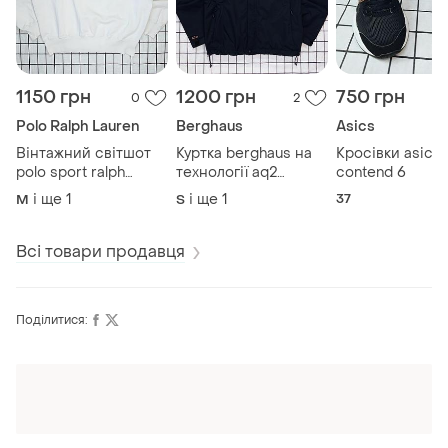
1150 грн
1200 грн
750 грн
0
2
Polo Ralph Lauren
Berghaus
Asics
Вінтажний світшот
Куртка berghaus на
Кросівки asics 
polo sport ralph
технології aq2
contend 6
lauren 90-х років
відштовхує воду
і ще
1
і ще
1
37
M
S
made in hong kong
захищає від вітру.
Всі товари продавця
Поділитися:
Оформлюйте підписку SMART
Отримайте замовлення з безкоштовною
доставкою