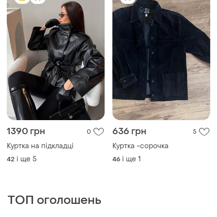
1390 грн
636 грн
0
5
Куртка на підкладці
Куртка -сорочка
і ще
5
і ще
1
42
46
ТОП оголошень