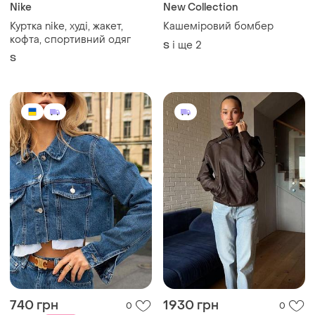
Nike
New Collection
Куртка nike, худі, жакет,
Кашеміровий бомбер
кофта, спортивний одяг
і ще
2
S
S