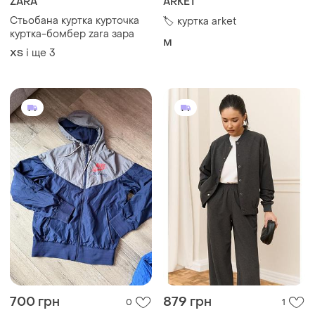
ZARA
ARKET
Стьобана куртка курточка
🏷 куртка arket
куртка-бомбер zara зара
M
і ще
3
ХS
700 грн
879 грн
0
1