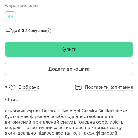
Європейський
48
до 6.5 ₴ бонусних
Купити
Додати до кошика
В обране
Поставити запитання
9
Опис
стьобана куртка Barbour Flyweight Cavalry Quilted Jacket,
Куртка має фірмове ромбоподібне стьобання та
витончений приталений силует. Головна особливість
моделі — еластичний хлястик-пояс на кнопках ззаду,
який ідеально підкреслює талію, а також фірмовий