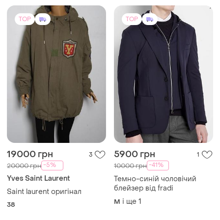
TOP
TOP
19000 грн
5900 грн
3
1
-5%
-41%
20000 грн
10000 грн
Yves Saint Laurent
Темно-синій чоловічий
блейзер від fradi
Saint laurent оригінал
і ще
1
M
38