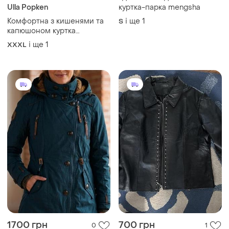
1700 грн
700 грн
0
1
-30%
1000 грн
Naketano
Куртка косуха натуральна
​жіноча зимова парка /
шкіра чорна
куртка naketano /27
і ще
1
S
M