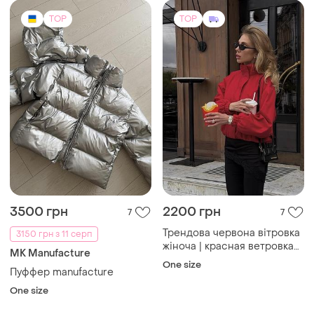
3500 грн
2200 грн
7
7
Трендова червона вітровка
3150 грн з 11 серп
жіноча | красная ветровка
MK Manufacture
из плащевки | вітровка
One size
Пуффер manufacture
рожева
One size
TOP
TOP