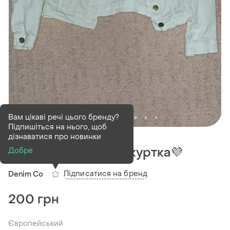
Вам цікаві речі цього бренду?
Підпишіться на нього, щоб
В наявності
1 шт
дізнаватися про новинки
Джинсовий піджак куртка💜
Добре
Підписатися на бренд
Denim Co
200 грн
Європейський