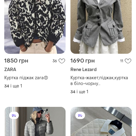
1850 грн
1690 грн
36
11
ZARA
Rene Lezard
Куртка піджак zara😍
Куртка-жакет,піджак,куртка
в біло-чорну
і ще
1
34
клітку,бавовна+поліамід,люкс
і ще
1
34
бренд,оригінал