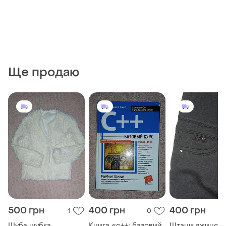
Ще продаю
500 грн
400 грн
400 грн
1
0
Шуба шубка
Книга «c++: базовий
Штани джинси