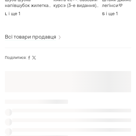
напівшубок жилетка
курс» (3-е видання)
легінси💜
хутряна💜
герберта шилфта
і ще
1
і ще
1
L
S
Всі товари продавця
Поділитися: