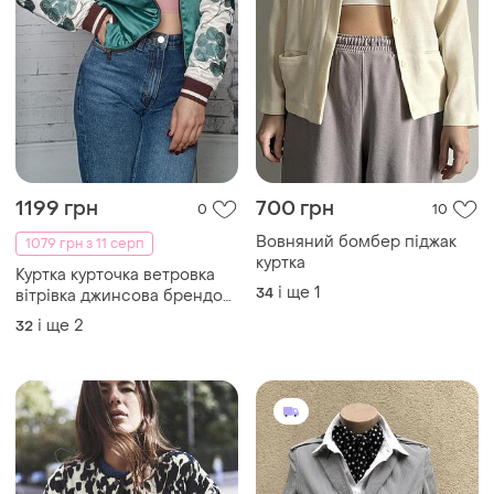
1199 грн
700 грн
0
10
Вовняний бомбер піджак
1079 грн з 11 серп
куртка
Куртка курточка ветровка
і ще
1
34
вітрівка джинсова брендові
атласна
і ще
2
32