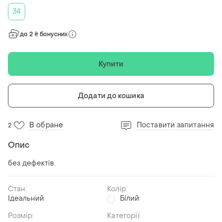
34
до 2 ₴ бонусних
Купити
Додати до кошика
В обране
Поставити запитання
2
Опис
без дефектів.
Стан:
Колір:
Ідеальний
Білий
Розмір:
Категорії: