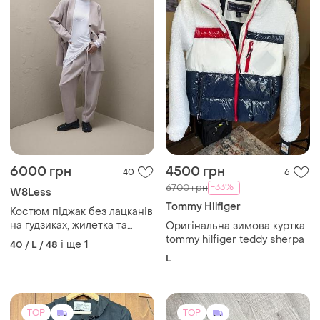
6000 грн
4500 грн
40
6
-33%
6700 грн
W8Less
Tommy Hilfiger
Костюм піджак без лацканів
на ґудзиках, жилетка та
Оригінальна зимова куртка
брюки w8less, цвет
tommy hilfiger teddy sherpa
і ще
1
40 / L / 48
бежевый
L
TOP
TOP