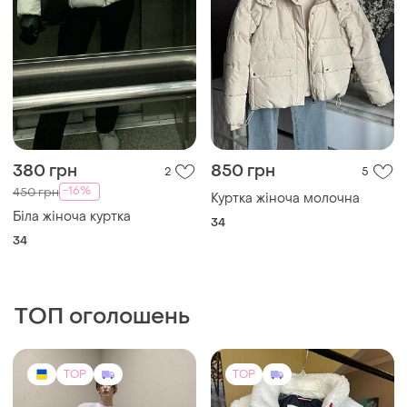
380 грн
850 грн
2
5
-16%
450 грн
Куртка жіноча молочна
Біла жіноча куртка
34
34
ТОП оголошень
TOP
TOP