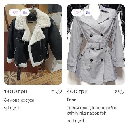
1300 грн
400 грн
9
2
Fsbn
Зимова косуха
Тренч плащ iспанский в
і ще
1
S
клітку під пасок fsh
і ще
1
38