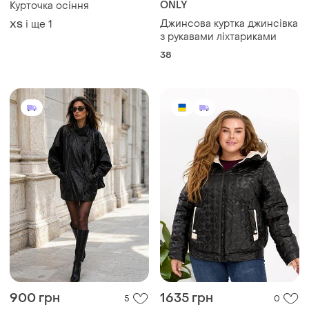
900 грн
1635 грн
5
0
Стильна вінтажна шкіряна
Жіноча стьобана куртка з
куртка
капюшоном та контрастною
обробкою демісезонна
і ще
1
і ще
5
L
50
стьобана куртка на
підкладці з капюшоном
жіноча осіння куртка