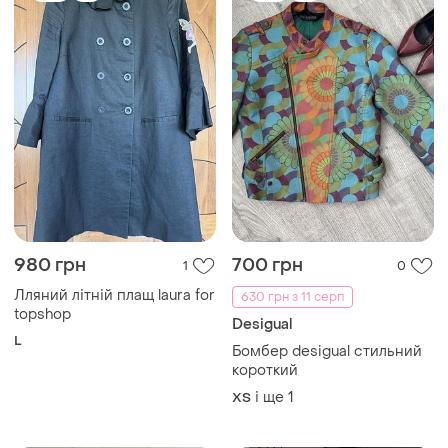
980 грн
700 грн
1
0
Лляний літній плащ laura for
630 грн з 11 серп
topshop
Desigual
L
Бомбер desigual стильний
короткий
і ще
1
ХS
TOP
TOP