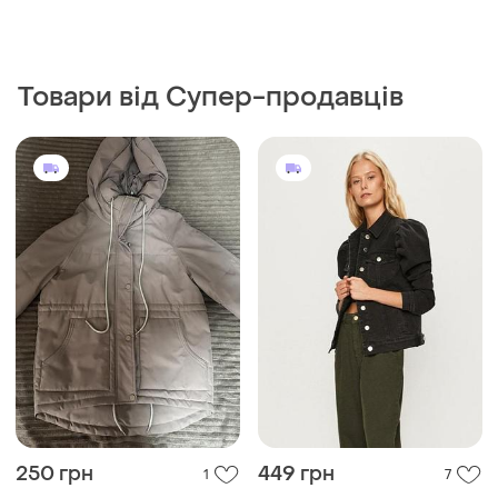
250 грн
449 грн
1
7
ONLY
Курточка осіння
Джинсова куртка джинсівка
і ще
1
ХS
з рукавами ліхтариками
38