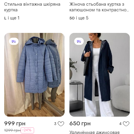
бомбер
999 грн
650 грн
3
4
-24%
1299 грн
Удлинённая джинсовая
Ulla Popken
куртка-парка mengsha
Комфортна з кишенями та
і ще
1
S
капюшоном куртка
великого розміру
і ще
1
XXXL