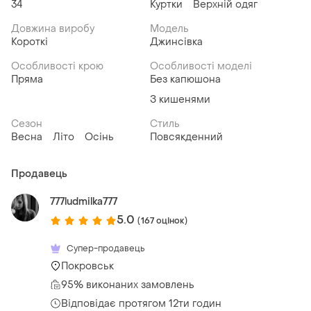
34
Куртки
Верхній одяг
Довжина виробу
Модель
Короткі
Джинсівка
Особливості крою
Особливості моделі
Пряма
Без капюшона
З кишенями
Сезон
Стиль
Весна
Літо
Осінь
Повсякденний
Продавець
777ludmilka777
5.0
(167 оцінок)
Супер-продавець
Покровськ
95% виконаних замовлень
Відповідає протягом 12ти годин