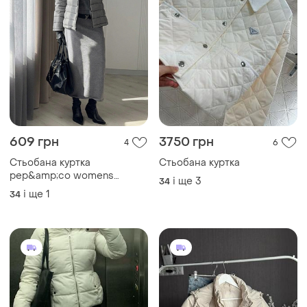
609 грн
3750 грн
4
6
Стьобана куртка
Стьобана куртка
pep&amp;co womens
і ще
3
34
принтом у "гусячу лапку", є
і ще
1
34
кишені, йде трохи
приталена.