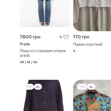
7800 грн
170 грн
31
Prada
Піджак короткий
Плащ со стразами италия
S
prada
38 / M / 46
TOP
TOP