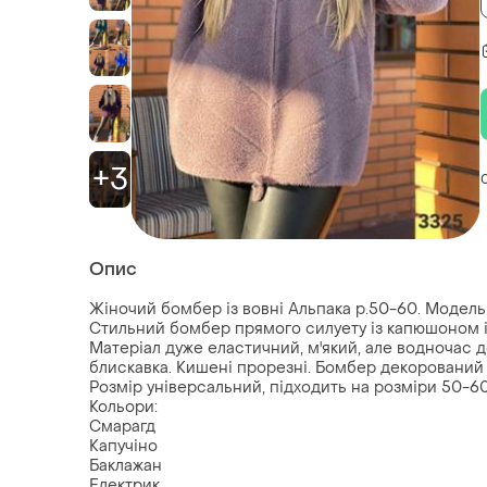
+3
Опис
Жіночий бомбер із вовні Альпака р.50-60. Модель
Стильний бомбер прямого силуету із капюшоном із
Матеріал дуже еластичний, м'який, але водночас д
блискавка. Кишені прорезні. Бомбер декорований 
Розмір універсальний, підходить на розміри 50-6
Кольори:
Смарагд
Капучіно
Баклажан
Електрик