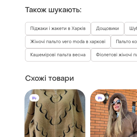
Також шукають:
Піджаки і жакети в Харків
Дощовики
Шуб
Жіночі пальто vero moda в харкові
Пальто к
Кашемірові пальта весна
Фіолетові жіночі п
Схожі товари