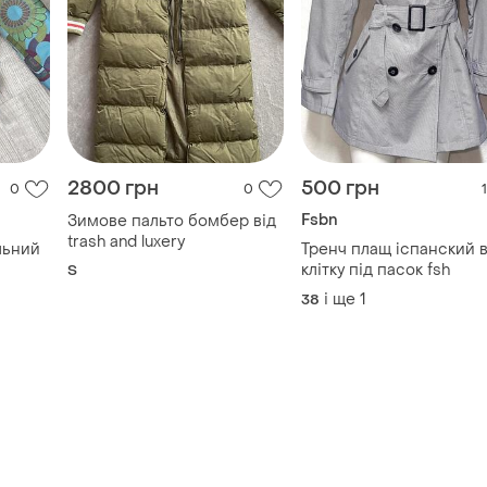
2800 грн
500 грн
0
0
1
Fsbn
Зимове пальто бомбер від
trash and luxery
льний
Тренч плащ iспанский в
клітку під пасок fsh
S
і ще
1
38