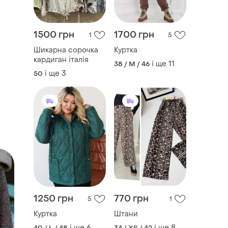
1500 грн
1700 грн
1
5
Шикарна сорочка
Куртка
кардиган італія
і ще
11
38 / M / 46
і ще
3
50
1250 грн
770 грн
5
1
Куртка
Штани
і ще
6
і ще
8
40 / L / 48
34 / XS / 42