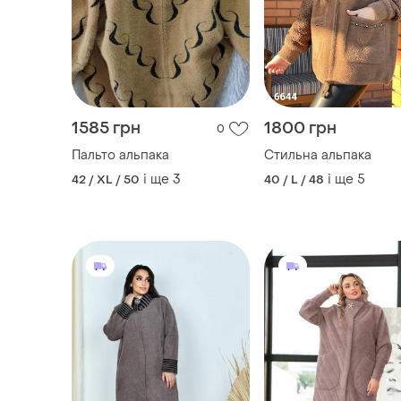
1585 грн
1800 грн
0
Пальто альпака
Стильна альпака
і ще
3
і ще
5
42 / XL / 50
40 / L / 48