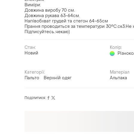
Виміри:
Довжина виробу 70 см.
Довжина рукава 63-64см.
Напівобхват грудей та стегон 64-65см
Прання проводиться за температури 30°С.ск3.Не н
Підписуйтесь..чекаю)
Стан:
Колір:
Новий
Різнок
Категорії:
Матеріал
Пальто
Верхній одяг
Альпака
Поділитися:
Оформлюйте підписку SMART
Отримайте замовлення з безкоштовною
доставкою