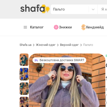
Пальто
Каталог
Знижки
Хендмейд
Shafa.ua
Жіночий одяг
Верхній одяг
Пальто
Безкоштовна доставка SMART