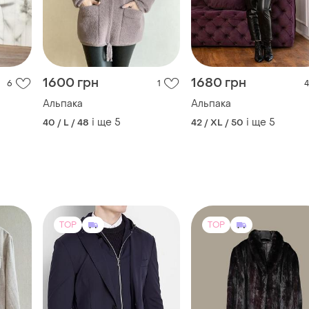
1600 грн
1680 грн
6
1
4
Альпака
Альпака
і ще
5
і ще
5
40 / L / 48
42 / XL / 50
TOP
TOP