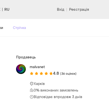
RU
Вхід
|
Реєстрація
ки
Стрічка
Продавець
malvanet
4.8
(36 оцінок)
Харків
0% виконаних замовлень
Відповідає впродовж 3 днів