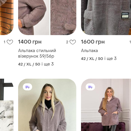
1400 грн
1600 грн
1
2
1
Альпака стильний
Альпака
візерунок 59/56р
і ще
3
42 / XL / 50
і ще
3
42 / XL / 50