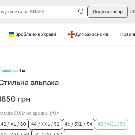
Додати товар
Зроблено в Україні
Для захисників
Новин
В наявності
1 шт
Стильна альпака
1850 грн
Розмір EU/Міжнародний/UA
42 / XL / 50
44 / XXL / 52
46 / 3XL / 54
48 / 4XL / 56
50 / 4XL / 58
52 / 5XL / 60