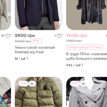
5900 грн
16150 грн
19
1
1
17000 грн
-41%
10000 грн
Темно-синій чоловічий
розпродаж до 07 серп
блейзер від fradi
В груди 137см. норкова
і ще
1
шуба большого размер
M
і ще
1
XXL
TOP
TOP