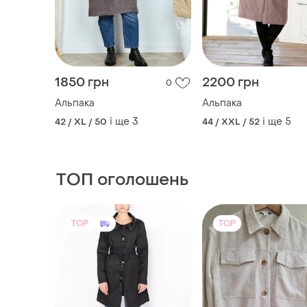
1850 грн
2200 грн
0
Альпака
Альпака
і ще
3
і ще
5
42 / XL / 50
44 / XXL / 52
ТОП оголошень
TOP
TOP