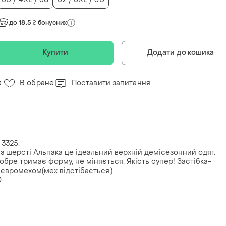
до 18.5 ₴ бонусних
Купити
Додати до кошика
В обране
Поставити запитання
0
 3325.
 шерсті Альпака це ідеальний верхній демісезонний одяг.
обре тримає форму, не міняється. Якість супер! Застібка-
євромехом(мех відстібається.)
0