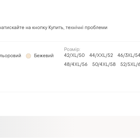
атискайте на кнопку Купить, технічні проблеми
Розмір:
42/XL/50
44/XXL/52
46/3XL/5
ольоровий
Бежевий
48/4XL/56
50/4XL/58
52/5XL/