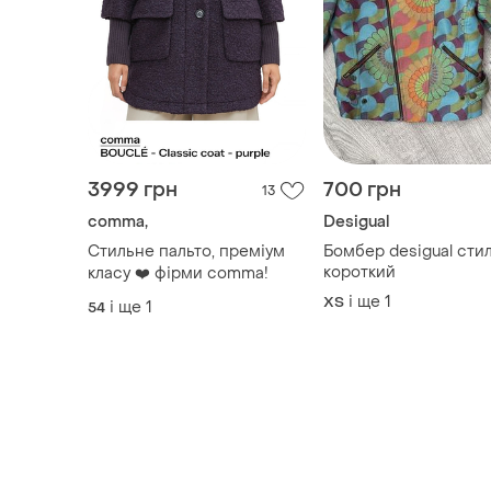
3999 грн
700 грн
13
comma,
Desigual
Стильне пальто, преміум
Бомбер desigual сти
короткий
класу ❤️ фірми comma!
і ще
1
ХS
і ще
1
54