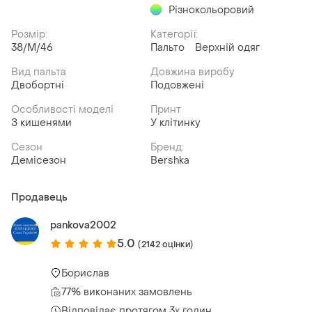
Різнокольоровий
Розмір:
Категорії:
38/M/46
Пальто
Верхній одяг
Вид пальта
Довжина виробу
Двобортні
Подовжені
Особливості моделі
Принт
З кишенями
У клітинку
Сезон
Бренд:
Демісезон
Bershka
Продавець
pankova2002
5.0
(2142 оцінки)
Борислав
77% виконаних замовлень
Відповідає протягом 3х годин