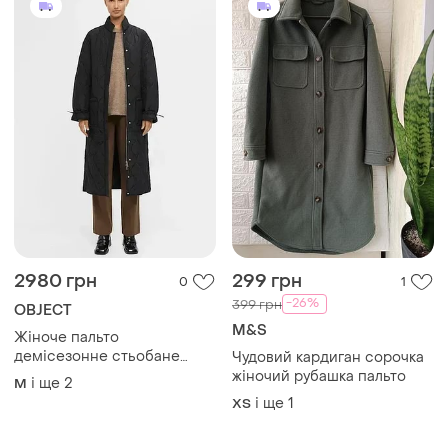
2980 грн
299 грн
0
1
-26%
399 грн
OBJECT
M&S
Жіноче пальто
демісезонне стьобане
Чудовий кардиган сорочка
довге object m/l чорне
жіночий рубашка пальто
і ще
2
M
(12345717-63)
і ще
1
ХS