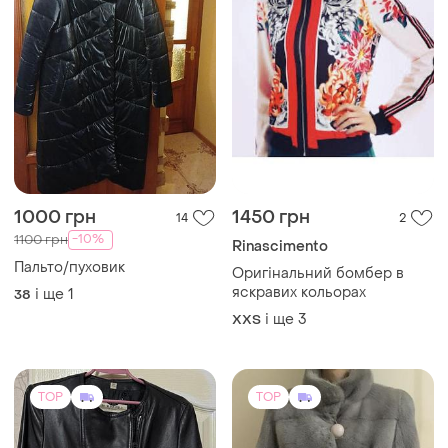
1000 грн
1450 грн
14
2
-10%
1100 грн
Rinascimento
Пальто/пуховик
Оригінальний бомбер в
яскравих кольорах
і ще
1
38
і ще
3
XХS
TOP
TOP