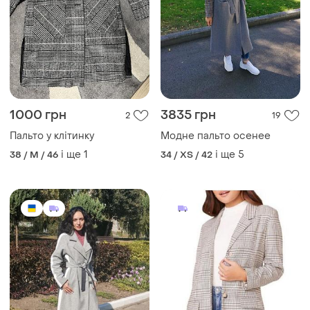
1000 грн
3835 грн
2
19
Пальто у клітинку
Модне пальто осенее
і ще
1
і ще
5
38 / M / 46
34 / XS / 42