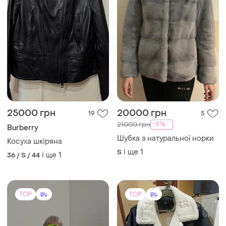
25000 грн
20000 грн
19
5
-5%
21000 грн
Burberry
Шубка з натуральної норки
Косуха шкіряна
і ще
1
S
і ще
1
36 / S / 44
TOP
TOP