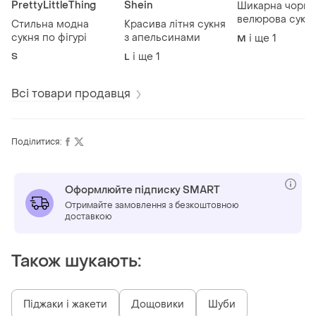
PrettyLittleThing
Shein
Шикарна чорна
велюрова сукн
Стильна модна
Красива літня сукня
рукав сітка
сукня по фігурі
з апельсинами
і ще
1
M
S
і ще
1
L
Всі товари продавця
Поділитися:
Оформлюйте підписку SMART
Отримайте замовлення з безкоштовною
доставкою
Також шукають:
Піджаки і жакети
Дощовики
Шуби