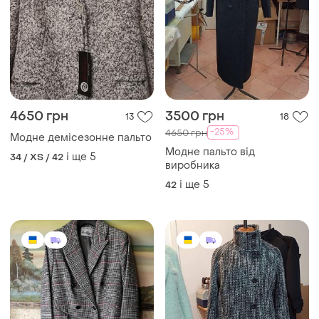
4650 грн
3500 грн
13
18
-25%
4650 грн
Модне демісезонне пальто
Модне пальто від
і ще
5
34 / XS / 42
виробника
і ще
5
42