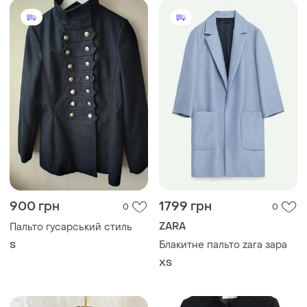
900 грн
1799 грн
0
0
ZARA
Пальто гусарський стиль
Блакитне пальто zara зара
S
ХS