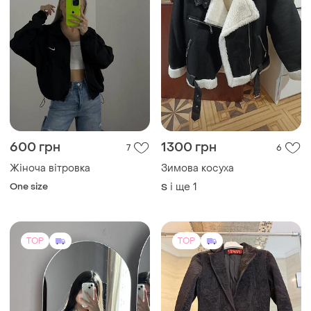
600 грн
1300 грн
7
6
Жіноча вітровка
Зимова косуха
One size
і ще
1
S
TOP
TOP