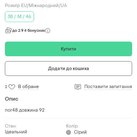
Розмір EU/Міжнародний/UA
38 / M / 46
до 2.9 ₴ бонусних
Купити
Додати до кошика
В обране
Поставити запитання
2
Опис
пог48 довжина 92
Стан:
Колір:
Ідеальний
Сірий