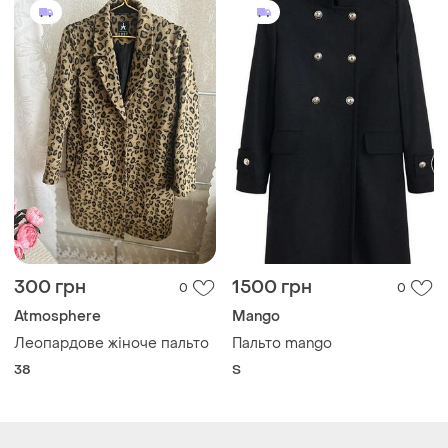
300 грн
1500 грн
0
0
Atmosphere
Mango
Леопардове жіноче пальто
Пальто mango
38
S