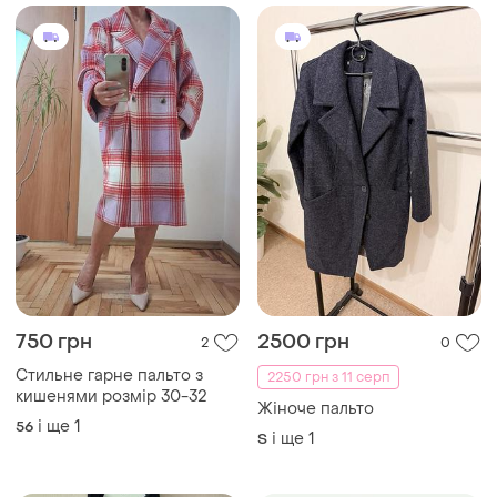
750 грн
2500 грн
2
0
Стильне гарне пальто з
2250 грн з 11 серп
кишенями розмір 30-32
Жіноче пальто
і ще
1
56
і ще
1
S