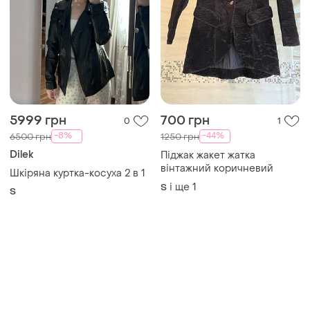
5999 грн
700 грн
0
1
-8%
-44%
6500 грн
1250 грн
Dilek
Піджак жакет жатка
вінтажний коричневий
Шкіряна куртка-косуха 2 в 1
і ще
1
S
S