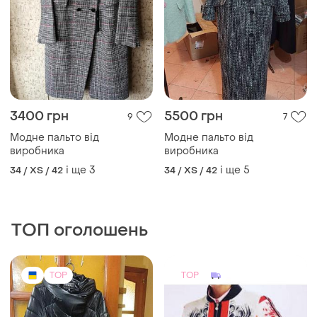
3400 грн
5500 грн
9
7
Модне пальто від
Модне пальто від
виробника
виробника
і ще
3
і ще
5
34 / XS / 42
34 / XS / 42
ТОП оголошень
TOP
TOP