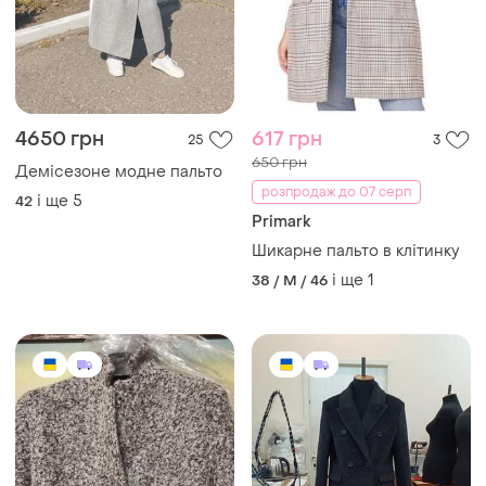
4650 грн
617 грн
25
3
650 грн
Демісезоне модне пальто
розпродаж до 07 серп
і ще
5
42
Primark
Шикарне пальто в клітинку
і ще
1
38 / M / 46