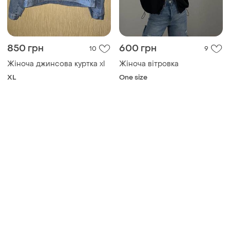
850 грн
600 грн
10
9
Жіноча джинсова куртка xl
Жіноча вітровка
XL
One size