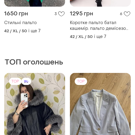
1650 грн
1295 грн
3
6
Стильні пальто
Коротке пальто батал
кашемір. пальто демісезон
і ще
7
42 / XL / 50
батал кашемір. кольори.
і ще
7
42 / XL / 50
50-64.
ТОП оголошень
TOP
TOP