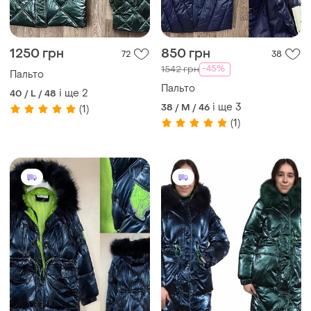
1250 грн
850 грн
72
38
-45%
1542 грн
Пальто
Пальто
і ще
2
40 / L / 48
і ще
3
38 / M / 46
(1)
(1)