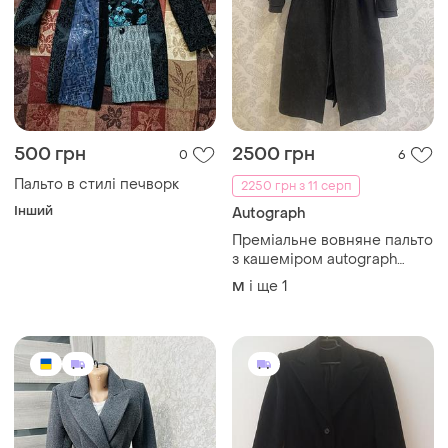
500 грн
2500 грн
0
6
Пальто в стилі печворк
2250 грн з 11 серп
Інший
Autograph
Преміальне вовняне пальто
з кашеміром autograph
(marks & spencer) розмір
і ще
1
M
50 (uk 16) | італійська
тканина picchi