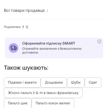
широку стопу.
Всі товари продавця
Поділитися:
Оформлюйте підписку SMART
Отримайте замовлення з безкоштовною
доставкою
Також шукають:
Піджаки і жакети
Дощовики
Шуби
Одяг
Жіночі пальто h & m в івано-франківську
Пальто шик
Пальто кокон великі