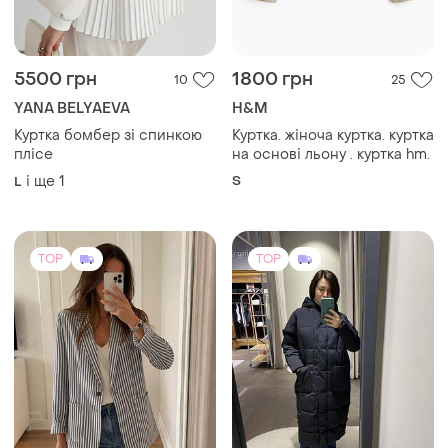
5500 грн
1800 грн
10
25
YANA BELYAEVA
H&M
Куртка бомбер зі спинкою
Куртка. жіноча куртка. куртка
плісе
на основі льону . куртка hm.
і ще
1
S
L
TOP
TOP