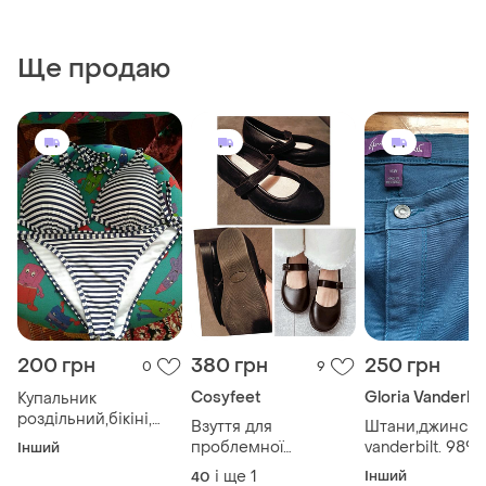
Ще продаю
200 грн
380 грн
250 грн
0
9
Cosyfeet
Gloria Vanderbil
Купальник
роздільний,бікіні,
Взуття для
Штани,джинси g
новий
проблемної
vanderbilt. 98%
Інший
стопи.жіночі туфлі на
і ще
1
Інший
40