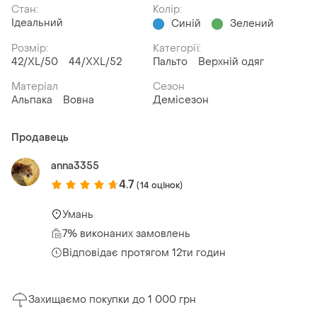
Стан:
Колір:
Ідеальний
Синій
Зелений
Розмір:
Категорії:
42/XL/50
44/XXL/52
Пальто
Верхній одяг
Матеріал
Сезон
Альпака
Вовна
Демісезон
Продавець
anna3355
4.7
(14 оцінок)
Умань
7% виконаних замовлень
Відповідає протягом 12ти годин
Захищаємо покупки до 1 000 грн