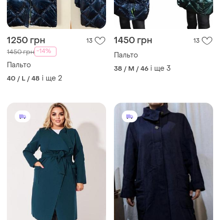
1250 грн
1450 грн
13
13
-14%
1450 грн
Пальто
Пальто
і ще
3
38 / M / 46
і ще
2
40 / L / 48