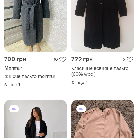
700 грн
799 грн
10
5
Monmur
Класичне вовняне пальто
(60% wool)
Жіноче пальто monmur
і ще
1
S
і ще
1
S