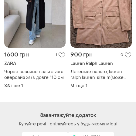
1600 грн
900 грн
1
0
ZARA
Lauren Ralph Lauren
Чорне вовняне пальто zara
Легеньке пальто, lauren
оверсайз xs/s довге 110 см
ralph lauren, size m(може
бути на l), стан відмінний,
і ще
1
і ще
1
ХS
M
плечі 43 підпахви 53 рукав
63 довжина 83
Завантажуйте додаток
Купуйте речі і спілкуйтесь у будь-якому місці