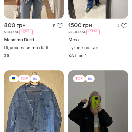
800 грн
1500 грн
11
5
-12%
-25%
900 грн
2000 грн
Massimo Dutti
Mexx
Піджак massimo dutti
Пухове пальто
38
і ще
1
ХS
TOP
TOP