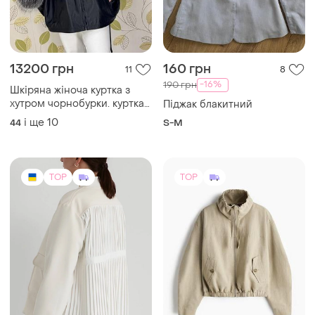
13200 грн
160 грн
11
8
-16%
190 грн
Шкіряна жіноча куртка з
хутром чорнобурки. куртка
Піджак блакитний
летюча миша з хутром
і ще
10
44
S-M
лисиці. короткий рукав
дуже гарна якісна модель
TOP
TOP