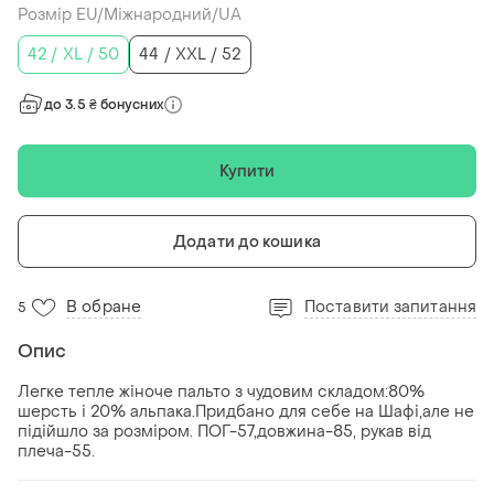
Розмір EU/Міжнародний/UA
42 / XL / 50
44 / XXL / 52
до 3.5 ₴ бонусних
Купити
Додати до кошика
В обране
Поставити запитання
5
Опис
Легке тепле жіноче пальто з чудовим складом:80%
шерсть і 20% альпака.Придбано для себе на Шафі,але не
підійшло за розміром. ПОГ-57,довжина-85, рукав від
плеча-55.