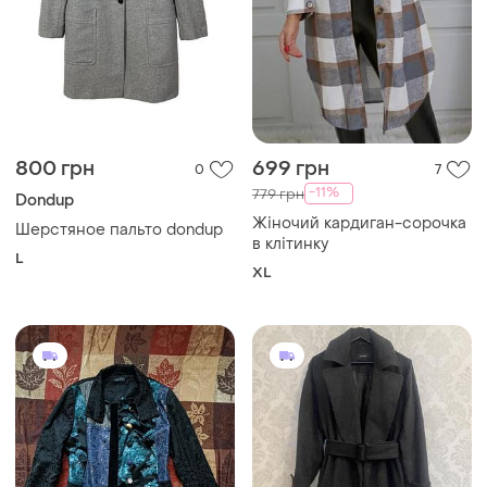
800 грн
699 грн
0
7
-11%
779 грн
Dondup
Жіночий кардиган-сорочка
Шерстяное пальто dondup
в клітинку
L
XL