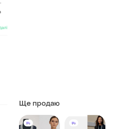
,
а
далі
Ще продаю