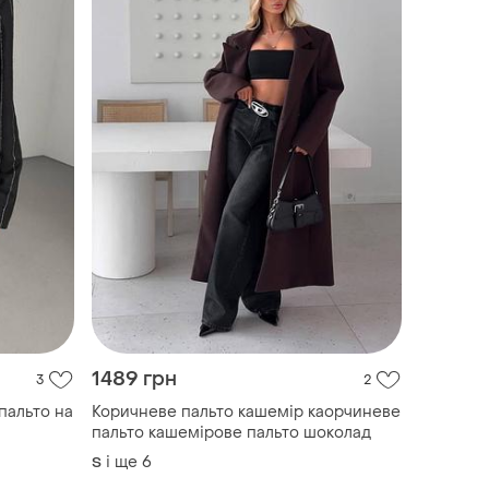
1489 грн
3
2
пальто на
Коричневе пальто кашемір каорчиневе
пальто кашемірове пальто шоколад
і ще
6
S