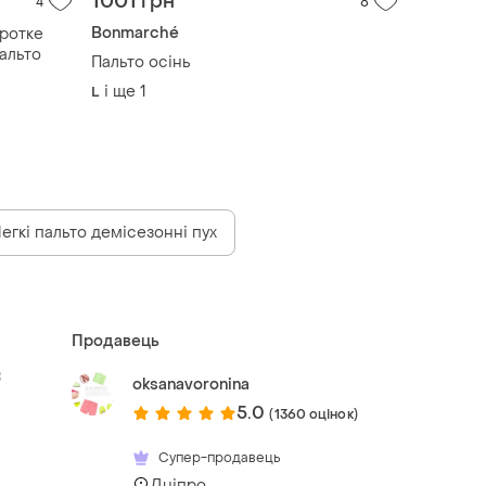
1001 грн
4
8
Bonmarché
ротке
альто
Пальто осінь
і ще
1
L
егкі пальто демісезонні пух
Продавець
f
oksanavoronina
5.0
(1360 оцінок)
Супер-продавець
Дніпро