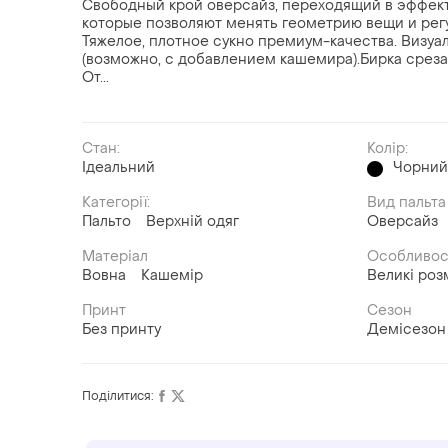
Свободный крой оверсайз, переходящий в эффект
которые позволяют менять геометрию вещи и регу
Тяжелое, плотное сукно премиум-качества. Визуа
(возможно, с добавлением кашемира).Бирка среза
От...
Стан:
Колір:
Ідеальний
Чорни
Категорії:
Вид пальта
Пальто
Верхній одяг
Оверсайз
Матеріал
Особливос
Вовна
Кашемір
Великі роз
Принт
Сезон
Без принту
Демісезон
Поділитися: