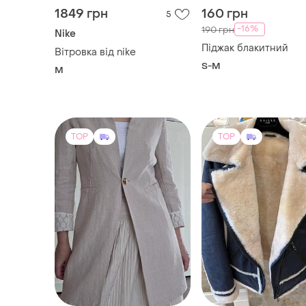
1849 грн
160 грн
5
-16%
190 грн
Nike
Піджак блакитний
Вітровка від nike
S-M
M
TOP
TOP