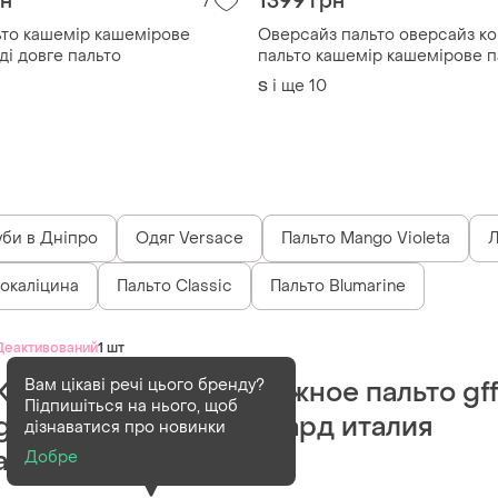
рн
1399 грн
7
ьто кашемір кашемірове
Оверсайз пальто оверсайз ко
ді довге пальто
пальто кашемір кашемірове п
і ще
10
S
би в Дніпро
Одяг Versace
Пальто Mango Violeta
Л
покаліцина
Пальто Classic
Пальто Blumarine
Деактивований
1 шт
Вам цікаві речі цього бренду?
Коллекционное винтажное пальто gf
Підпишіться на нього, щоб
gianfranco ferré авангард италия
дізнаватися про новинки
архивы 90-х i 46 / f...
Добре