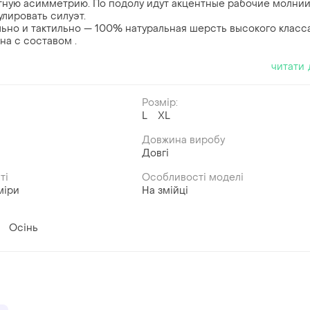
ную асимметрию. По подолу идут акцентные рабочие молнии
лировать силуэт.
льно и тактильно — 100% натуральная шерсть высокого класс
на с составом .
читати 
Розмір:
й
L
XL
Довжина виробу
Довгі
ті
Особливості моделі
міри
На змійці
Осінь