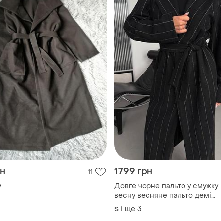
рн
1799 грн
11
e
Довге чорне пальто у смужку 
весну весняне пальто демі
демісезоне пальто
і ще
3
S