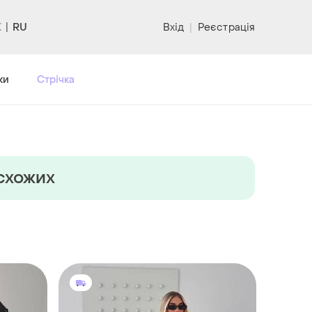
RU
Вхід
|
Реєстрація
ки
Стрічка
 схожих