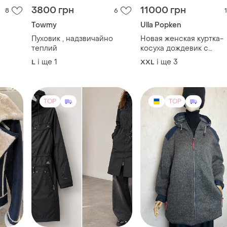
3800 грн
11000 грн
8
6
1
Towmy
Ulla Popken
Пуховик , надзвичайно
Новая женская куртка-
теплий
косуха дождевик с
капюшоном очень
і ще
1
і ще
3
L
XXL
большого размера наш
62-64-66
TOP
TOP