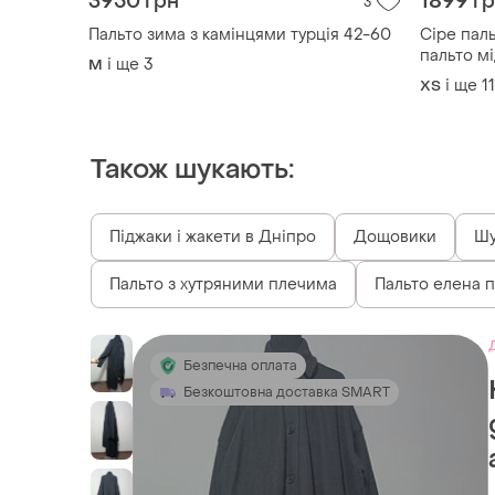
3950 грн
1899 г
3
Пальто зима з камінцями турція 42-60
Сіре пал
пальто мі
і ще
3
M
і ще
11
ХS
Також шукають:
Піджаки і жакети в Дніпро
Дощовики
Шу
Пальто з хутряними плечима
Пальто елена 
Безпечна оплата
Безкоштовна доставка SMART