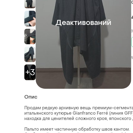
Деактивований
+3
Опис
Продам редкую архивную вещь премиум-сегмента
итальянского кутюрье Gianfranco Ferré (линия GFF)
находка для ценителей сложного кроя, японского д
Пальто имеет частичную обработку швов кантом.