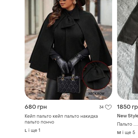
680 грн
1850 г
34
New Styl
Кейп пальто кейп пальто накидка
пальто пончо
Пальто .....
і ще
1
L
і ще
5
M