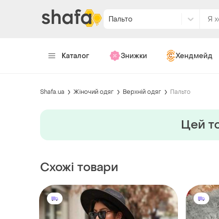
Пальто
Каталог
Знижки
Хендмейд
Shafa.ua
Жіночий одяг
Верхній одяг
Пальто
Цей то
Схожі товари