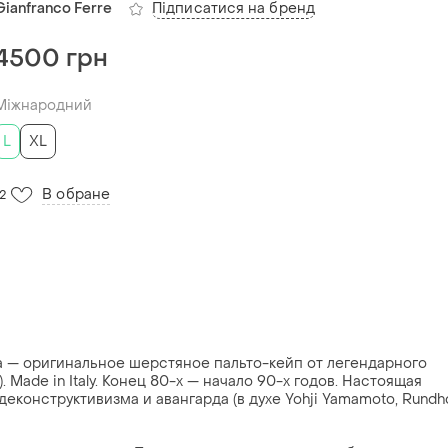
Підписатися на бренд
Gianfranco Ferre
4500 грн
Міжнародний
L
XL
В обране
12
 — оригинальное шерстяное пальто-кейп от легендарного
. Made in Italy. Конец 80-х — начало 90-х годов. Настоящая
еконструктивизма и авангарда (в духе Yohji Yamamoto, Rundho