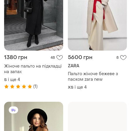
1380 грн
5600 грн
48
8
ZARA
Жіноче пальто на підкладці
на запах
Пальто жіноче бежеве з
паском zara new
і ще
4
S
(1)
і ще
4
ХS