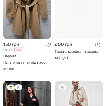
150 грн
600 грн
1
1
-12%
170 грн
Пальто, кардиган, накидка
Capsule
і ще
1
M
Пальто на запах під пасок
і ще
1
M