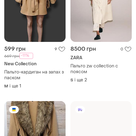
599 грн
8500 грн
9
0
-11%
669 грн
ZARA
New Collection
Пальто zw collection с
поясом
Пальто-кардиган на запах з
паском
і ще
2
S
і ще
1
M