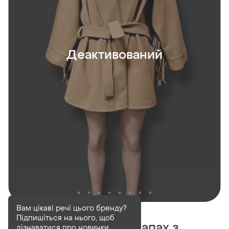
Деактивований
Деактивований
1 шт
Вам цікаві речі цього бренду?
Підпишіться на нього, щоб
Пальто-кардиган на запах з
дізнаватися про новинки