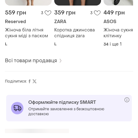
559 грн
359 грн
449 грн
3
3
Reserved
ZARA
ASOS
Жіноча біла літня
Коротка джинсова
Жіноча сукня мі
сукня міді з паском
спідниця zara
клітинку
L
L
і ще
1
34
Всі товари продавця
Поділитися:
Оформлюйте підписку SMART
Отримайте замовлення з безкоштовною
доставкою