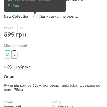
паском
Добре
Підписатися на бренд
New Collection
669
грн
-11%
599 грн
Міжнародний
M
L
В обране
5
Опис
Рукав від коміра 62см, пог 56см, талія 53см, довжина по
спині 75см.
Стан:
Колір:
Ідеальний