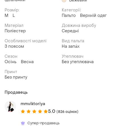
Бежевий
Розмір:
Категорії:
M
L
Пальто
Верхній одяг
Матеріал
Довжина виробу
Поліестер
Середні
Особливості моделі
Вид пальта
З поясом
На запа́х
Сезон
Утеплювач
Осінь
Весна
Без утеплювача
Принт
Без принту
Продавець
mmviktoriya
5.0
(826 оцінок)
Супер-продавець