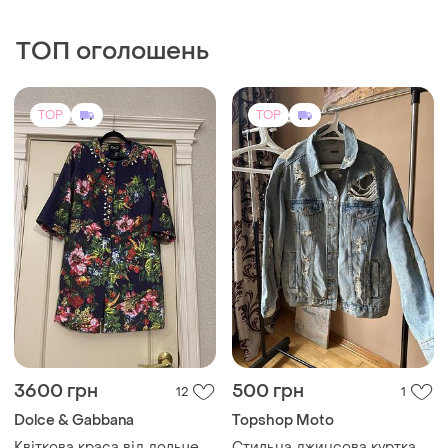
3600 грн
500 грн
12
1
Dolce & Gabbana
Topshop Moto
Квіткова краса від дольче
Стильна джинсова куртка
габбана
M
і ще
5
XХS
TOP
TOP