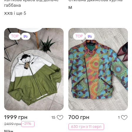
1999 грн
700 грн
15
1
-21%
2499 грн
630 грн з 11 серп
Nike
Desigual
Вітровка від nike
Бомбер desigual стильний
S
короткий
і ще
1
ХS
TOP
TOP