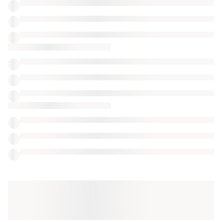
ТОП оголошень
TOP
TOP