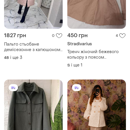
299 грн
540 грн
1
0
-26%
399 грн
Millennium
M&S
Пальто/піджак жіночий
пальто мереживне
Чудовий кардиган сорочка
напівпальто пальто коротке
жіночий рубашка пальто
і ще
1
S
і ще
1
ХS