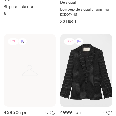
45850 грн
4999 грн
19
2
-84%
30000 грн
Rundholz
Zadig & Voltaire
Пальто з валянок вовни та
шовку,авторське.
Пиджак жакет zadig &
voltaire
і ще
1
42
і ще
3
ХS
TOP
TOP