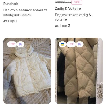
500 грн
1900 грн
6
3
-17%
-18%
600 грн
2300 грн
Куртка-жителка 2в1
Довга зимова куртка
і ще
1
M
ХS