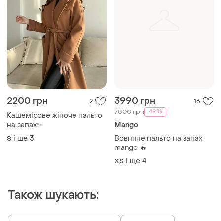
2200 грн
3990 грн
2
16
-49%
7800 грн
Кашемірове жіноче пальто
на запах✨
Mango
і ще
3
Вовняне пальто на запах
S
mango 🔥
і ще
4
ХS
Також шукають: