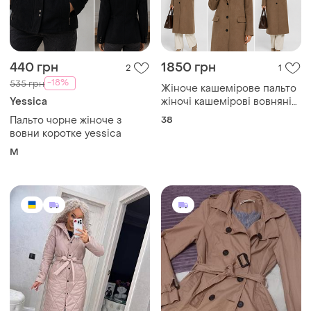
1827 грн
450 грн
0
4
Stradivarius
Пальто стьобане
демісезонне з капюшоном
Тренч жіночий бежевого
плащівка бежевий 42-50 рр
кольору з поясом
і ще
3
48
stradivarius
і ще
1
S