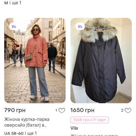
жіноча
і ще
1
M
790 грн
1650 грн
1
2
Жіноча куртка-парка
1568 грн з 11 серп
оверсайз (батал) в
Vila
коралово-рожевому