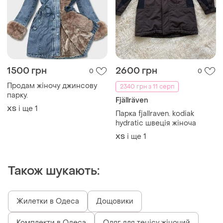
1500 грн
2600 грн
0
0
Продам жіночу джинсову
2340 грн з 11 серп
парку.
Fjällräven
і ще
1
ХS
Парка fjallraven. kodiak
hydratic швеція жіноча
і ще
1
ХS
Також шукають:
Жилетки в Одеса
Дощовики
Комплекти в Одеса
Одяг для тенісу жіночий