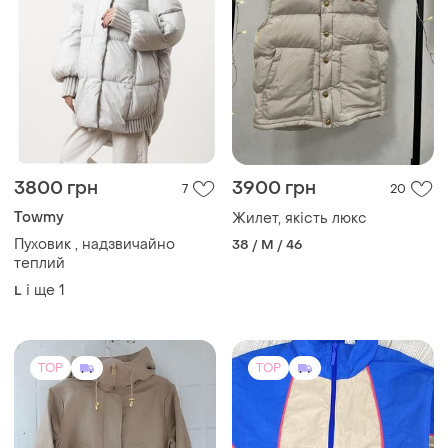
3800 грн
3900 грн
7
20
Towmy
Жилет, якість люкс
Пуховик , надзвичайно
38 / M / 46
теплий
і ще
1
L
TOP
TOP