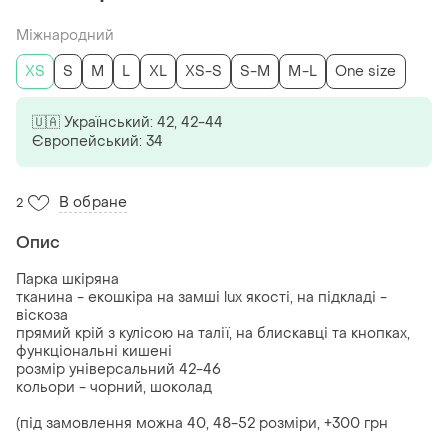
Міжнародний
ХS
S
M
L
XL
XS-S
S-M
M-L
One size
🇺🇦 Український: 42, 42-44
Європейський: 34
В обране
2
Опис
Парка шкіряна
тканина - екошкіра на замші lux якості, на підкладі -
віскоза
прямий крій з кулісою на талії, на блискавці та кнопках,
функціональні кишені
розмір універсальний 42-46
кольори - чорний, шоколад
(під замовлення можна 40, 48-52 розміри, +300 грн