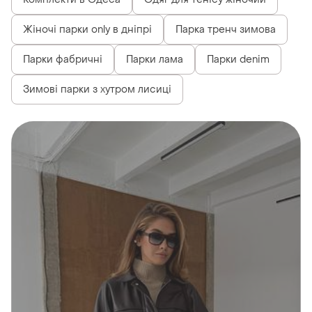
Жіночі парки only в дніпрі
Парка тренч зимова
Парки фабричні
Парки лама
Парки denim
Зимові парки з хутром лисиці