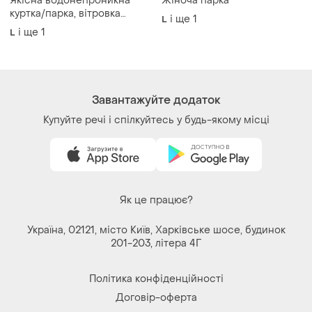
Якісна водонепроникна
Жіноча парка
куртка/парка, вітровка
і ще
1
L
joules coast waterproof
і ще
1
L
Завантажуйте додаток
Купуйте речі і спілкуйтесь у будь-якому місці
Як це працює?
Україна, 02121, місто Київ, Харківське шосе, будинок
201-203, літера 4Г
Політика конфіденційності
Договір-оферта