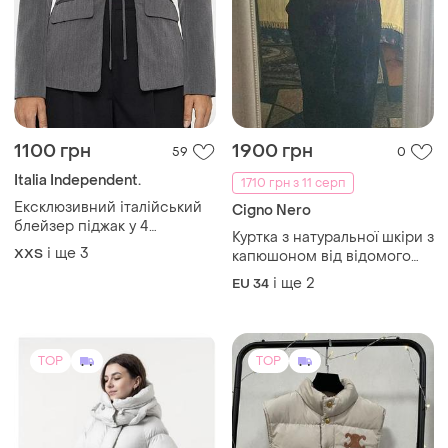
1100 грн
1900 грн
59
0
Italia Independent.
1710 грн з 11 серп
Ексклюзивний італійський
Cigno Nero
блейзер піджак у 4
Куртка з натуральної шкіри з
кольорах сірий , рожевий,
і ще
3
XХS
капюшоном від відомого
чорний , беж
австрійського бренду cigno
і ще
2
EU 34
nero, розмір 34-36.
TOP
TOP