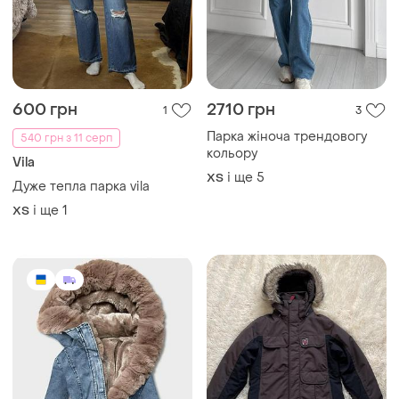
600 грн
2710 грн
1
3
Парка жіноча трендовогу
540 грн з 11 серп
кольору
Vila
і ще
5
ХS
Дуже тепла парка vila
і ще
1
ХS