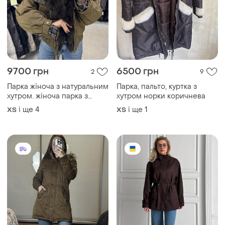
9700 грн
6500 грн
2
9
Парка жіноча з натуральним
Парка, пальто, куртка з
хутром. жіноча парка з
хутром норки коричнева
натуральним хутром песця.
і ще
4
і ще
1
ХS
ХS
парка женская.