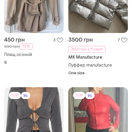
450 грн
3500 грн
3
7
-10%
500 грн
3150 грн з 11 серп
Плащ осінній
MK Manufacture
S
Пуффер manufacture
One size
TOP
TOP