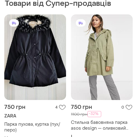
Товари від Супер-продавців
750 грн
750 грн
4
0
-32%
1100 грн
ZARA
Стильна бавовняна парка
Парка пухова, куртка (пух/
asos design — оливковий
перо)