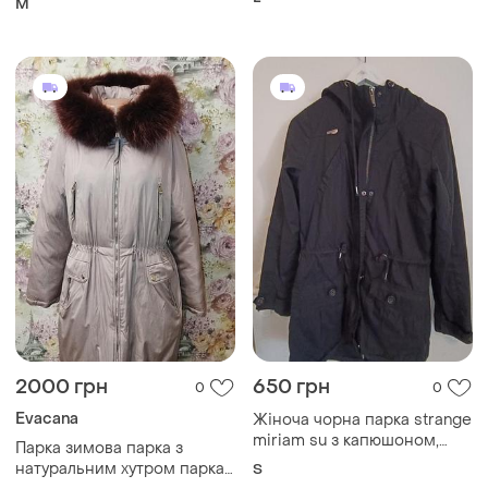
колір, розмір l
L
M
2000 грн
650 грн
0
0
Evacana
Жіноча чорна парка strange
miriam su з капюшоном,
Парка зимова парка з
розмір s
натуральним хутром парка
S