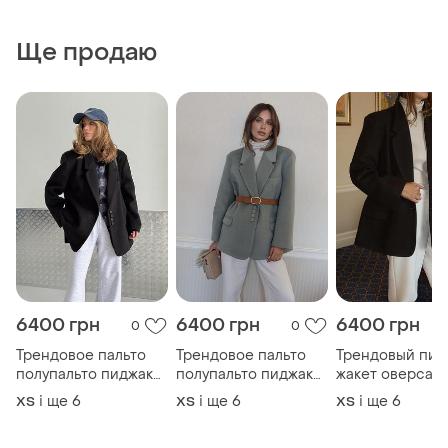
Ще продаю
6400 грн
6400 грн
6400 грн
0
0
Трендовое пальто
Трендовое пальто
Трендовый пид
полупальто пиджак
полупальто пиджак
жакет оверсай
жакет оверсайз
жакет оверсайз хит
пальто полупал
і ще
6
і ще
6
і ще
6
ХS
ХS
ХS