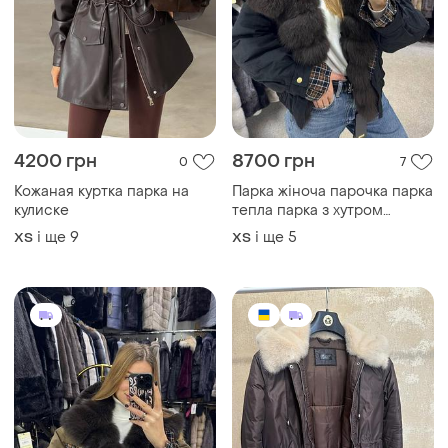
4200 грн
8700 грн
0
7
Кожаная куртка парка на
Парка жіноча парочка парка
кулиске
тепла парка з хутром
женская парка тёплая
і ще
9
і ще
5
ХS
ХS
женская куртка