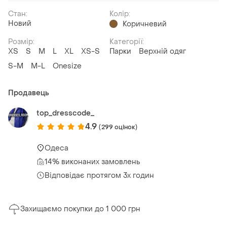
Стан:
Колір:
Новий
Коричневий
Розмір:
Категорії:
ХS
S
M
L
XL
XS-S
Парки
Верхній одяг
S-M
M-L
Onesize
Продавець
top_dresscode_
4.9
(299 оцінок)
Одеса
14% виконаних замовлень
Відповідає протягом 3х годин
Захищаємо покупки до 1 000 грн