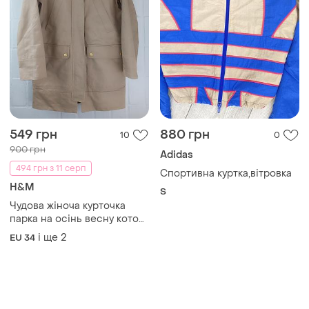
549 грн
880 грн
10
0
900 грн
Adidas
494 грн з 11 серп
Спортивна куртка,вітровка
H&M
S
Чудова жіноча курточка
парка на осінь весну котон
демісезон
і ще
2
EU 34