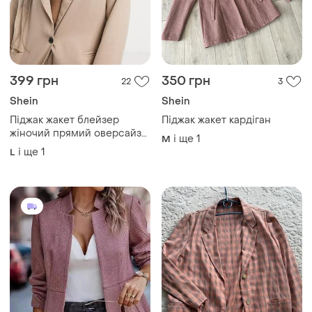
399 грн
350 грн
22
3
Shein
Shein
Піджак жакет блейзер
Піджак жакет кардіган
жіночий прямий оверсайз
і ще
1
M
бежево- рожевий пудровий
і ще
1
L
shein