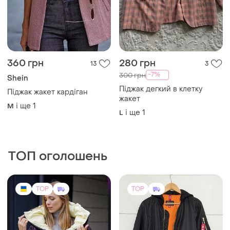
360 грн
280 грн
13
3
-7%
300 грн
Shein
Піджак дегкий в клетку
Піджак жакет кардіган
жакет
і ще
1
M
і ще
1
L
ТОП оголошень
TOP
TOP