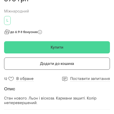
Міжнародний
L
до 6.9 ₴ бонусних
Купити
Додати до кошика
В обране
Поставити запитання
12
Опис
Стан нового. Льон і віскоза. Кармани зашиті. Колір
неперевершений.