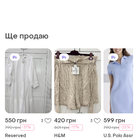
Ще продаю
550 грн
420 грн
599 грн
3
3
-31%
-17%
-25%
790 грн
501 грн
790 грн
Reserved
H&M
U.S. Polo Assn