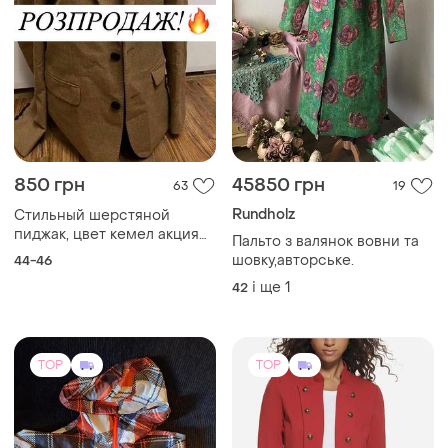
850 грн
45850 грн
63
19
Rundholz
Стильный шерстяной
пиджак, цвет кемел акция
Пальто з валянок вовни та
🔥👍
шовку,авторське.
44-46
і ще
1
42
TOP
TOP