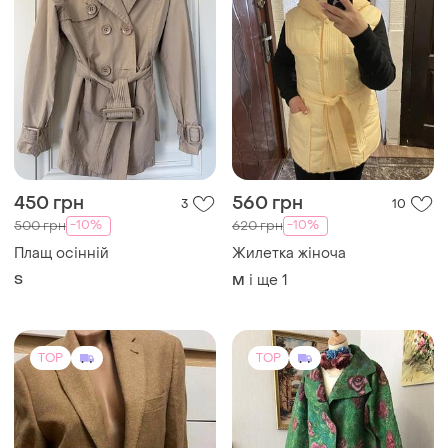
450 грн
560 грн
3
10
-10%
-10%
500 грн
620 грн
Плащ осінній
Жилетка жіноча
S
і ще
1
M
TOP
TOP