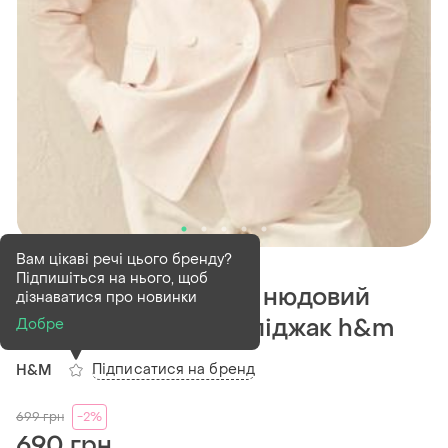
В наявності
1 шт
Вам цікаві речі цього бренду?
Підпишіться на нього, щоб
Ніжний двобортний нюдовий
дізнаватися про новинки
пудровий рожевий піджак h&m
Добре
Підписатися на бренд
H&M
699
грн
-2%
690 грн