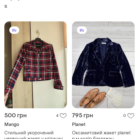
S
500 грн
795 грн
4
0
Mango
Planet
Стильний укорочений
Оксамитовий жакет planet
червоний жакет у клітинку
р.м колір баклажан