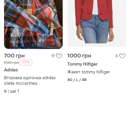
700 грн
1000 грн
17
5
-23%
900 грн
Tommy Hilfiger
Adidas
Жакет tommy hilfiger
Вітровка курточка adidas
40 / L / 48
stella mccartney
і ще
1
S