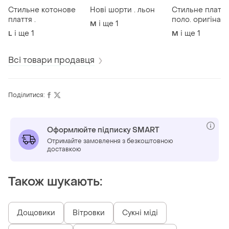
Стильне котонове
Нові шорти . льон
Стильне плаття 
плаття .
поло. оригінал
і ще
1
M
і ще
1
і ще
1
L
M
Всі товари продавця
Поділитися:
Оформлюйте підписку SMART
Отримайте замовлення з безкоштовною
доставкою
Також шукають:
Дощовики
Вітровки
Сукні міді