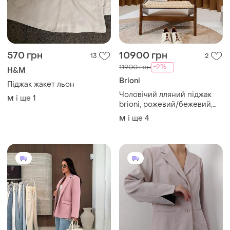
570 грн
10900 грн
13
2
-9%
11900 грн
H&M
Brioni
Піджак жакет льон
Чоловічий лляний піджак
і ще
1
M
brioni, рожевий/бежевий,
m-3xl
і ще
4
M