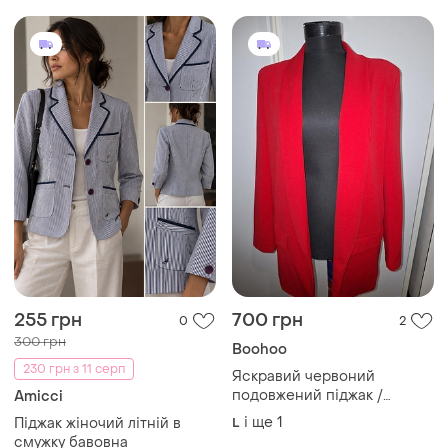
255 грн
700 грн
0
2
300 грн
Boohoo
230 грн з 11 серп
Яскравий червоний
подовжений піджак /
Amicci
блейзер
і ще
1
Піджак жіночий літній в
L
смужку бавовна