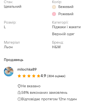
Стан:
Колір:
Ідеальний
Бежевий
Рожевий
Розмір:
Категорії:
L
Піджаки і жакети
Верхній одяг
Матеріал
Бренд:
Льон
H&M
Продавець
milochka89
4.9
(304 оцінки)
Не вказано
58% виконаних замовлень
Відповідає протягом 12ти годин