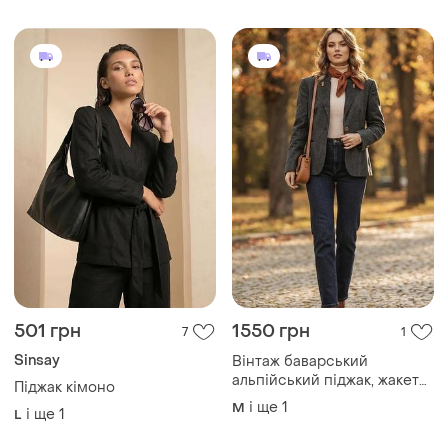
501 грн
1550 грн
7
1
Sinsay
Вінтаж баварський
альпійський піджак, жакет
Піджак кімоно
блейзер вовна
і ще
1
M
і ще
1
L