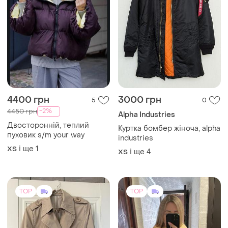
4400 грн
3000 грн
5
0
-2%
4450 грн
Alpha Industries
Двосторонній, теплий
Куртка бомбер жіноча, alpha
пуховик s/m your way
industries
і ще
1
ХS
і ще
4
ХS
TOP
TOP