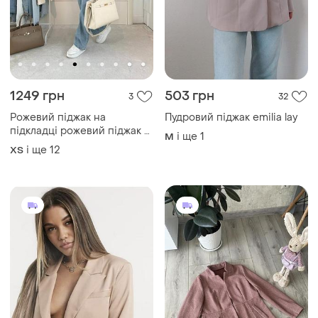
1249 грн
503 грн
3
32
Рожевий піджак на
Пудровий піджак emilia lay
підкладці рожевий піджак з
і ще
1
M
плечиками рожевий піджак
і ще
12
ХS
оверсайз