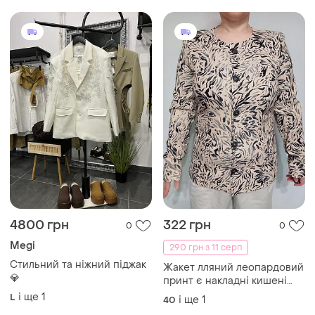
4800 грн
322 грн
0
0
Megi
290 грн з 11 серп
Стильний та ніжний піджак
Жакет лляний леопардовий
💎
принт є накладні кишені
розмір m l недорого
і ще
1
L
і ще
1
40