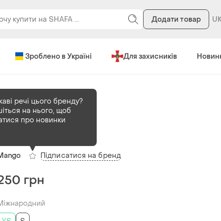
Додати товар
Зроблено в Україні
Для захисників
Новин
каві речі цього бренду?
іться на нього, щоб
В наявності
1 шт
атися про новинки
Льняний піджак
е
Підписатися на бренд
Mango
250 грн
Міжнародний