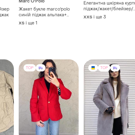
Marc O'Polo
Елегантна шкіряна курт
піджак/жакет/блейзер/
йзер
Жакет букле marco'polo
бомбер zara.
джак
синій піджак альпака+
і ще
3
XХS
вовна
і ще
1
ХS
TOP
TOP