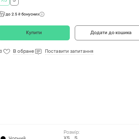
ХS
S
до 2.5 ₴ бонусних
Купити
Додати до кошика
В обране
Поставити запитання
13
Розмір:
ХS
S
Чорний