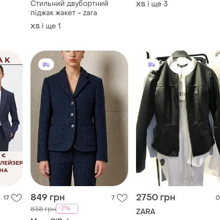
Стильний двубортний
і ще
3
ХS
піджак жакет - zara
і ще
1
ХS
849 грн
2750 грн
17
7
0
-2%
858 грн
ZARA