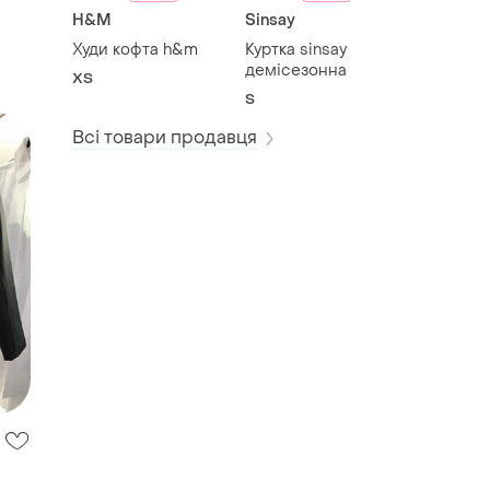
H&M
Sinsay
Худи кофта h&m
Куртка sinsay
демісезонна
ХS
S
Всі товари продавця