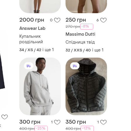
2000 грн
250 грн
0
6
-8%
270 грн
Answear Lab
Massimo Dutti
Купальник
роздільний
Спідниця твід
і ще
1
34 / XS / 42
і ще
1
32 / XXS / 40
300 грн
350 грн
1
1
к
-25%
-13%
400 грн
400 грн