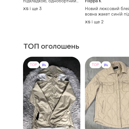
підкладкою, однобортний
Filippa K
жакет підлітковий для
і ще
3
Новий люксовий бле
ХS
дівчат, піджак з
вовна жакет синій пі
блискавками
і ще
2
ХS
ТОП оголошень
TOP
TOP