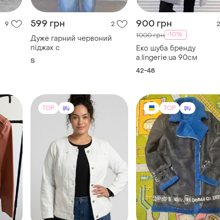
599 грн
900 грн
9
2
2
-10%
1000 грн
Дуже гарний червоний
піджак с
Еко шуба бренду
a.lingerie.ua 90см
S
42-48
TOP
TOP