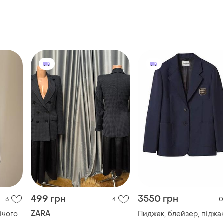
499 грн
3550 грн
3
4
0
ZARA
ічого
Пиджак, блейзер, піджа