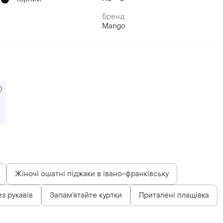
Бренд:
Mango
Жіночі ошатні піджаки в івано-франківську
ез рукавів
Запам’ятайте куртки
Приталені плащівка