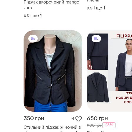
плеча
Піджак вкорочений mango
zara
і ще
1
ХS
і ще
1
ХS
350 грн
650 грн
4
-28%
900 грн
Стильний піджак жіночий з