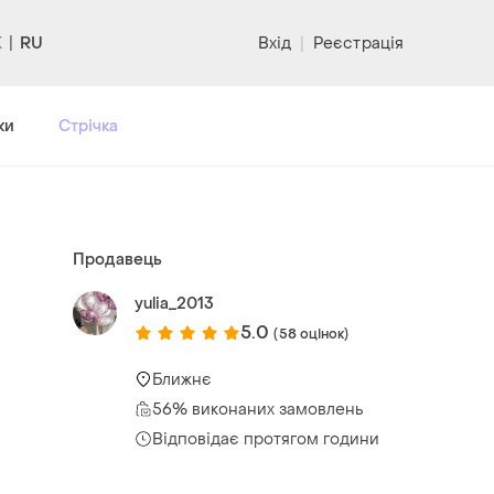
RU
Вхід
|
Реєстрація
ки
Стрічка
Продавець
yulia_2013
5.0
(58 оцінок)
Ближнє
56% виконаних замовлень
Відповідає протягом години