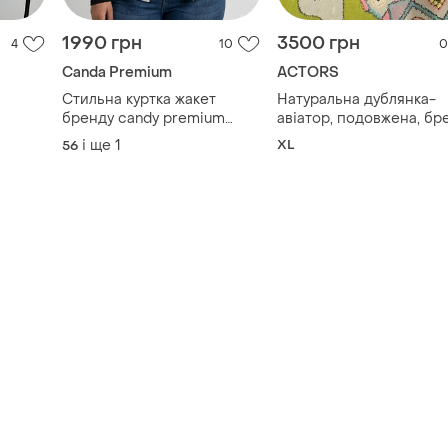
1990 грн
3500 грн
4
10
0
Canda Premium
ACTORS
Стильна куртка жакет
Натуральна дублянка-
бренду candy premium
авіатор, подовжена, бр
батал.
actors, дуже тепла, на
і ще
1
XL
56
мороз -20. в комплекті
з ремінцем. натуральна
овчина, розмір xl.