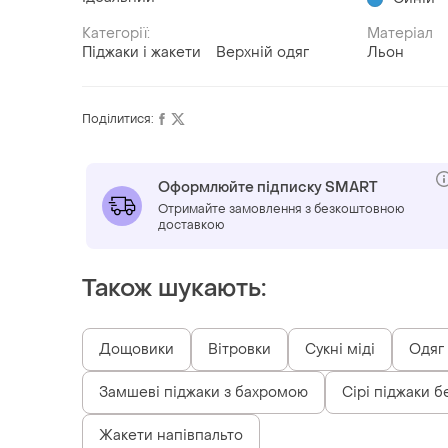
Категорії:
Матеріал
Піджаки і жакети
Верхній одяг
Льон
Поділитися:
Оформлюйте підписку SMART
Отримайте замовлення з безкоштовною
доставкою
Також шукають:
Дощовики
Вітровки
Сукні міді
Одяг
Замшеві піджаки з бахромою
Сірі піджаки б
Жакети напівпальто