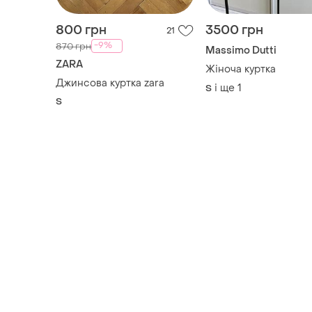
800 грн
3500 грн
21
-9%
870 грн
Massimo Dutti
ZARA
Жіноча куртка
Джинсова куртка zara
і ще
1
S
S