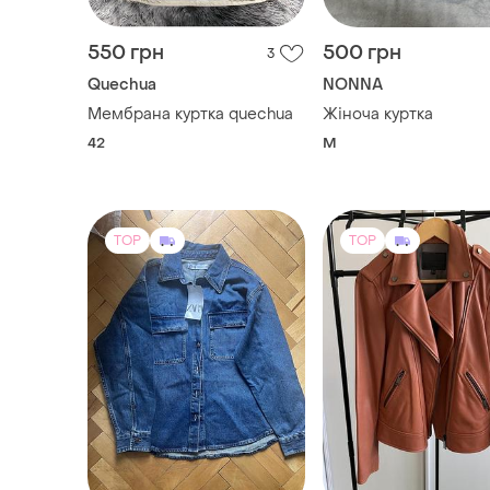
550 грн
500 грн
3
Quechua
NONNA
Мембрана куртка quechua
Жіноча куртка
42
M
TOP
TOP