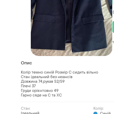
Опис
Колір темно синій Розмір С сидить вільно
Стан ідеальний без нюансів
Довжина 74,рукав 52/59
Плечі 37
Груди орієнтовно 49
Гарно сяде на С та ХС
Стан:
Колір:
Ідеальний
Синій