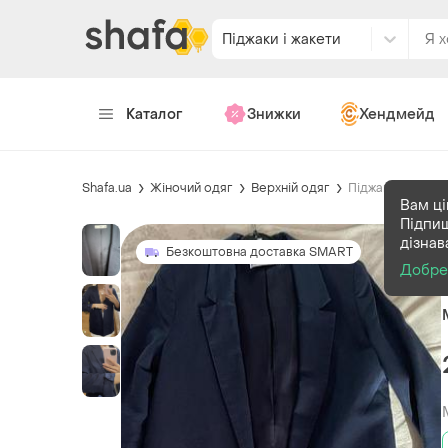
Піджаки і жакети
Каталог
Знижки
Хендмейд
Shafa.ua
Жіночий одяг
Верхній одяг
Піджаки і жакети
Вам ці
Підпиш
дізнав
Безкоштовна доставка SMART
Добр