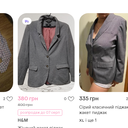
380 грн
335 грн
2
0
2
400 грн
ет
Сірий класичний піджа
жакет пиджак
розпродаж до 07 серп
H&M
і ще
1
XL