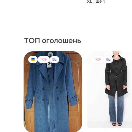
і ще
1
XL
ТОП оголошень
TOP
TOP