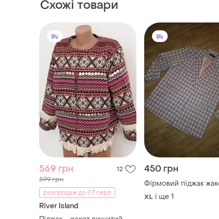
Схожі товари
569 грн
450 грн
12
599 грн
Фірмовий піджак жак
розпродаж до 07 серп
і ще
1
XL
River Island