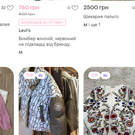
760 грн
2500 грн
32
0
0
800 грн
Шикарне пальто
розпродаж до 07 серп
алия
і ще
1
M
Levi's
Бомбер жіночій, червоний
на підкладці від бренду
levi's
M
TOP
TOP