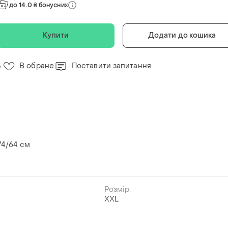
до 14.0 ₴ бонусних
Купити
Додати до кошика
В обране
Поставити запитання
5
 74/64 см
Розмір:
XXL