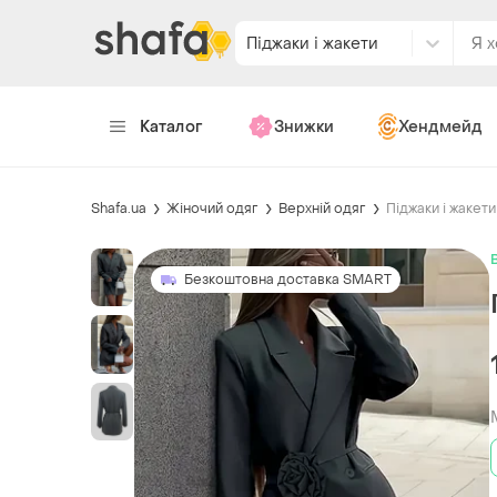
Піджаки і жакети
Каталог
Знижки
Хендмейд
Shafa.ua
Жіночий одяг
Верхній одяг
Піджаки і жакети
Безкоштовна доставка SMART