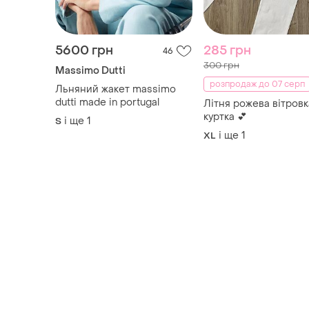
5600 грн
285 грн
46
300 грн
Massimo Dutti
розпродаж до 07 серп
Льняний жакет massimo
dutti made in portugal
Літня рожева вітровк
куртка 💕
і ще
1
S
і ще
1
XL