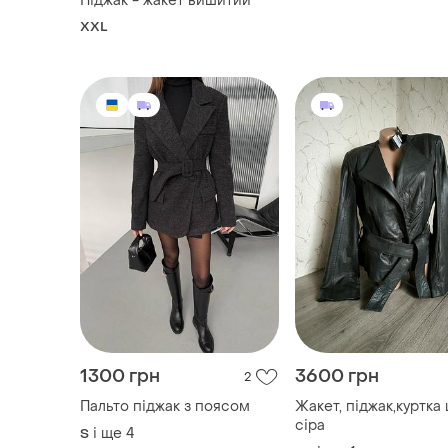
Піджак - жакет вишитий
XXL
1300 грн
3600 грн
2
Пальто піджак з поясом
Жакет, піджак,куртка
сіра
і ще
4
S