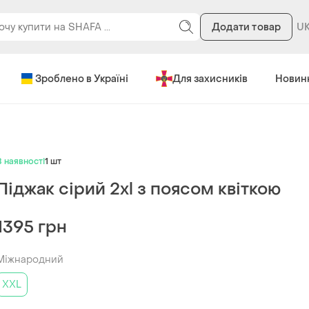
Додати товар
Зроблено в Україні
Для захисників
Новин
В наявності
1 шт
Піджак сірий 2xl з поясом квіткою
1395 грн
Міжнародний
XXL