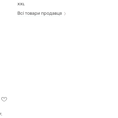
сенсорна іграшка-
XXL
антистрес з
камінчиків
Всі товари продавця
т,