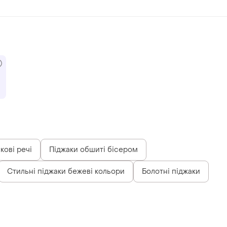
кові речі
Піджаки обшиті бісером
Стильні піджаки бежеві кольори
Болотні піджаки