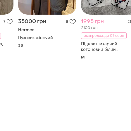
35000 грн
1995 грн
7
8
21
2100 грн
Hermes
розпродаж до 07 серп
Пуховик жіночий
а,
Піджак шикарний
38
котоновий білий
вишиванка !на с-м
M