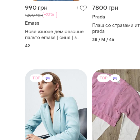
990 грн
7800 грн
1
-23%
1280 грн
Prada
Emass
Плащ со стразами ит
prada
Нове жіноче демісезонне
пальто emass | синє | з
38 / M / 46
бірками
42
TOP
TOP