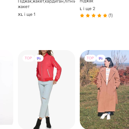
піджак
Піджак,жакет,кардиган,літній
жакет
і ще
2
L
і ще
1
XL
(1)
TOP
TOP