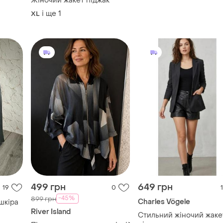
Жіночий жакет піджак
і ще
1
XL
499 грн
649 грн
19
0
1
-45%
899 грн
Charles Vögele
 шкіра
River Island
Стильний жіночий жаке