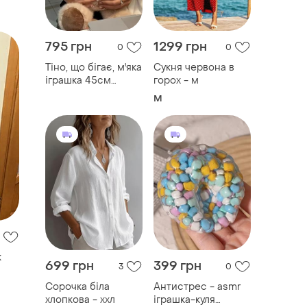
795 грн
1299 грн
0
0
Тіно, що бігає, м'яка
Сукня червона в
іграшка 45см
горох - м
імітація бігу за
M
допомогою
рухомих лапок,
плюшева корівка
бежева
к
699 грн
399 грн
3
0
Сорочка біла
Антистрес - asmr
хлопкова - ххл
іграшка-куля