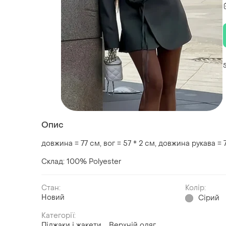
Опис
довжина = 77 см, вог = 57 * 2 см, довжина рукава =
Склад: 100% Polyester
Стан:
Колір:
Новий
Сірий
Категорії:
Піджаки і жакети
Верхній одяг