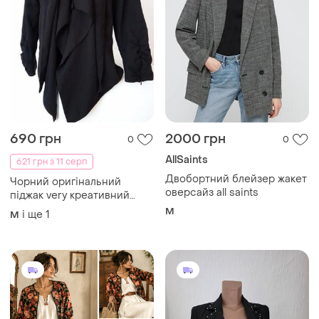
690 грн
2000 грн
0
0
AllSaints
621 грн з 11 серп
Двобортний блейзер жакет
Чорний оригінальний
оверсайз all saints
піджак very креативний
каскад кофта кофточка
M
і ще
1
M
базовий жакет