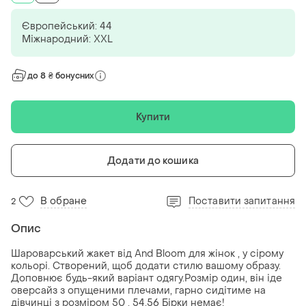
Європейський: 44
Міжнародний: XXL
до 8 ₴ бонусних
Купити
Додати до кошика
В обране
Поставити запитання
2
Опис
Шароварський жакет від And Bloom для жінок , у сірому
кольорі. Створений, щоб додати стилю вашому образу.
Доповнює будь-який варіант одягу.Розмір один, він іде
оверсайз з опущеними плечами, гарно сидітиме на
дівчинці з розміром 50 , 54,56 Бірки немає!