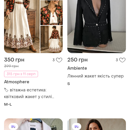
350 грн
250 грн
3
3
399 грн
Ambiente
315 грн з 11 серп
Лянний жакет якість супер
Atmosphere
S
🏷️ вітажна естетика:
квітковий жакет у стилі
boho/folk від atmosphere
M-L
розмір m-l