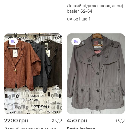
2200 грн
450 грн
3
1
Betty Jackson
Летний короткий пиджак
100% лён, италия, оверсайз
Куртка коротка betty jackson
50-56
з кишенями,погонами 54
і ще
3
UA 50
сірий
і ще
1
UA 52