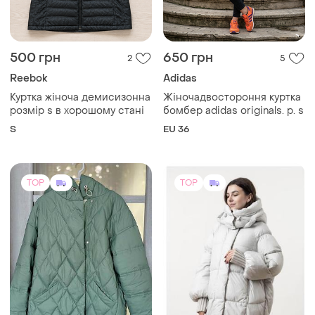
Reebok
Adidas
Куртка жіноча демисизонна
Жіночадвостороння куртка
розмір s в хорошому стані
бомбер adidas originals. р. s
S
EU 36
TOP
TOP
2000 грн
3800 грн
1
7