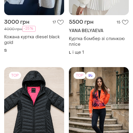
Кожана куртка diesel black
Куртка бомбер зі спинкою
gold
плісе
S
і ще
1
L
TOP
TOP
500 грн
650 грн
2
5