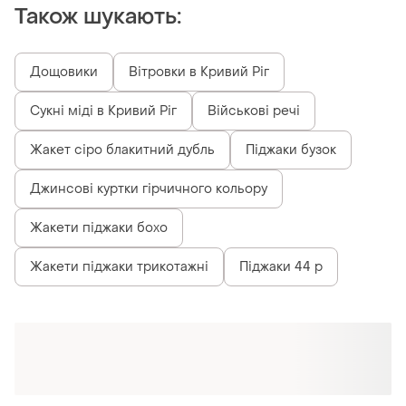
Також шукають:
Дощовики
Вітровки в Кривий Ріг
Сукні міді в Кривий Ріг
Військові речі
Жакет сіро блакитний дубль
Піджаки бузок
Джинсові куртки гірчичного кольору
Жакети піджаки бохо
Жакети піджаки трикотажні
Піджаки 44 р
Схожі товари