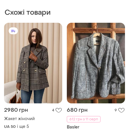
2980 грн
680 грн
4
9
Жакет жіночий
612 грн з 11 серп
і ще
5
UA 50
Basler
Легкий піджак ( шовк, льон)
basler 52-54
і ще
1
UA 52