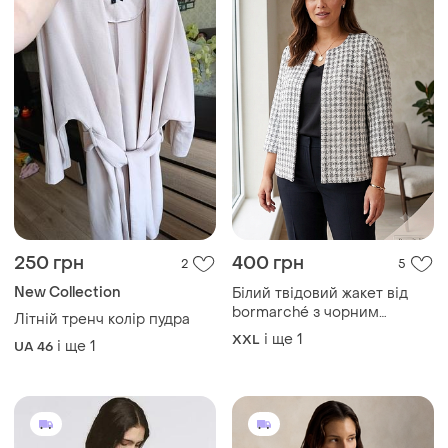
250 грн
400 грн
2
5
New Collection
Білий твідовий жакет від
bormarché з чорним
Літній тренч колір пудра
візерунком "гусяча лапка"
і ще
1
XXL
і ще
1
UA 46
та рукавами три чверті.