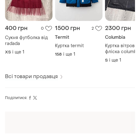
400 грн
1500 грн
2300 грн
0
2
Termit
Columbia
Сукня футболка від
radada
Куртка termit
Куртка вітровка
фліска columbi
і ще
1
ХS
і ще
1
158
titanium
і ще
1
S
Всі товари продавця
Поділитися:
Оформлюйте підписку SMART
Отримайте замовлення з безкоштовною
доставкою