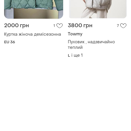
Towmy
Куртка жіноча демісезонна
Пуховик , надзвичайно
EU 36
теплий
і ще
1
L