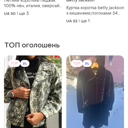
ТОП оголошень
TOP
TOP
800 грн
5999 грн
62
4
-6%
-15%
850 грн
6999 грн
ZARA
Шуба еко хутро норка