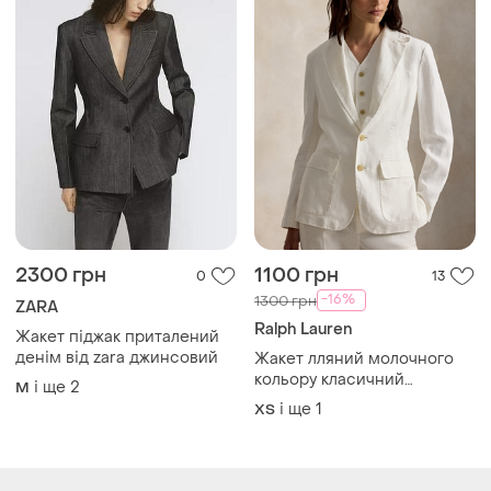
2300 грн
1100 грн
0
13
-16%
1300 грн
ZARA
Ralph Lauren
Жакет піджак приталений
денім від zara джинсовий
Жакет лляний молочного
кольору класичний
і ще
2
M
приталений на гудзиках
і ще
1
ХS
ralph lauren оригінал
Завантажуйте додаток
Купуйте речі і спілкуйтесь у будь-якому місці