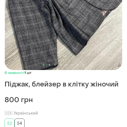
В наявності
1 шт
Піджак, блейзер в клітку жіночий
800 грн
🇺🇦 Український
52
54