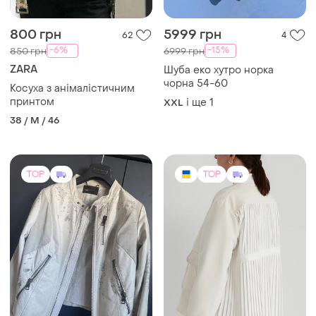
чорна 54-60
Косуха з анімалістичним
принтом
і ще
1
XXL
38 / M / 46
TOP
TOP
3000 грн
5500 грн
17
15
-25%
4000 грн
YANA BELYAEVA