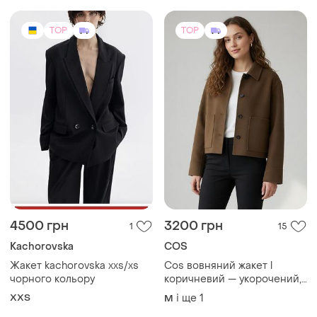
4500 грн
3200 грн
1
15
Kachorovska
COS
Жакет kachorovska xxs/xs
Cos вовняний жакет l
чорного кольору
коричневий — укорочений,
оригінал, київ
XХS
і ще
1
M
TOP
TOP