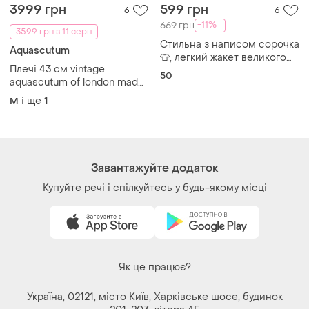
in england size l 100% pure
і ще
1
M
new wool двобортний на
два гудзики жіночий піджак
перламутр гудзики
Завантажуйте додаток
Купуйте речі і спілкуйтесь у будь-якому місці
Як це працює?
Україна, 02121, місто Київ, Харківське шосе, будинок
201-203, літера 4Г
Політика конфіденційності
Договір-оферта
Контакти