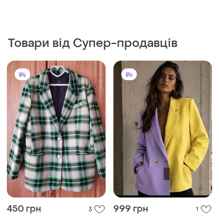
450 грн
999 грн
3
1
River Island
899 грн з 11 серп
Подовжений піджак
Піджак різнокольоровий
40
і ще
1
S