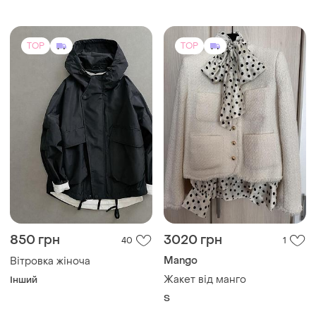
850 грн
3020 грн
40
1
Mango
Вітровка жіноча
Жакет від манго
Інший
S