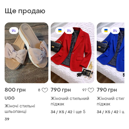
Ще продаю
800 грн
790 грн
790 грн
8
97
UGG
Жіночий стильний
Жіночий стиль
піджак
піджак
Жіночі стильні
шльопанці
і ще
5
і ще
34 / XS / 42
34 / XS / 42
39