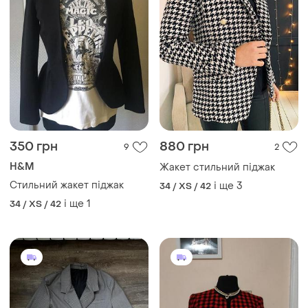
350 грн
880 грн
9
2
H&M
Жакет стильний піджак
Стильний жакет піджак
і ще
3
34 / XS / 42
і ще
1
34 / XS / 42