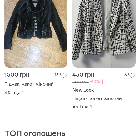
1500 грн
450 грн
15
6
-10%
500 грн
Піджак, жакет жіночий
New Look
і ще
1
ХS
Піджак, жакет жіночий
і ще
1
ХS
ТОП оголошень
TOP
TOP