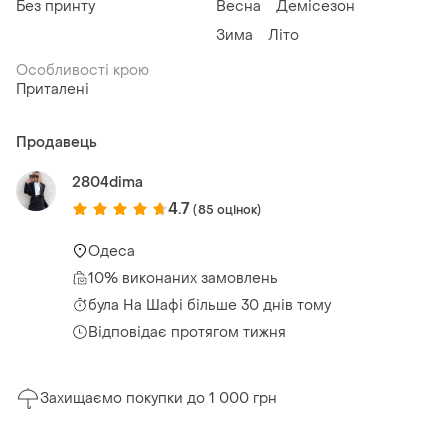
Без принту
Весна
Демісезон
Зима
Літо
Особливості крою
Приталені
Продавець
2804dima
4.7
(85 оцінок)
Одеса
10% виконаних замовлень
була
На Шафі більше 30 днів тому
Відповідає протягом тижня
Захищаємо покупки до 1 000 грн