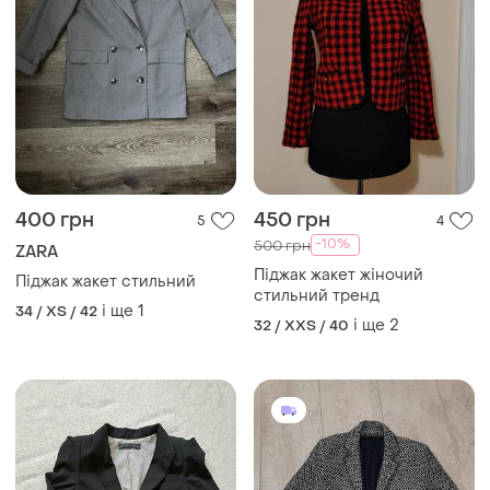
400 грн
450 грн
5
4
-10%
500 грн
ZARA
Піджак жакет жіночий
Піджак жакет стильний
стильний тренд
і ще
1
34 / XS / 42
і ще
2
32 / XXS / 40