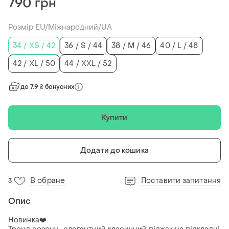
790 грн
Розмір EU/Міжнародний/UA
34 / XS / 42
36 / S / 44
38 / M / 46
40 / L / 48
42 / XL / 50
44 / XXL / 52
до 7.9 ₴ бонусних
Купити
Додати до кошика
В обране
Поставити запитання
3
Опис
Новинка❤️