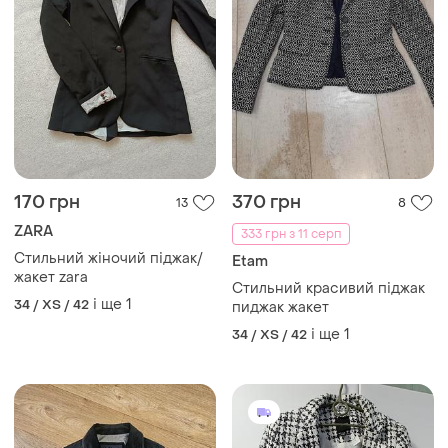
170 грн
370 грн
13
8
ZARA
333 грн з 11 серп
Стильний жіночий піджак/
Etam
жакет zara
Стильний красивий піджак
і ще
1
34 / XS / 42
пиджак жакет
і ще
1
34 / XS / 42