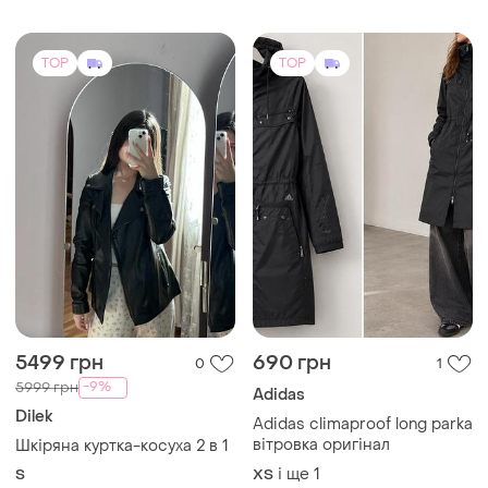
5499 грн
690 грн
0
1
-9%
5999 грн
Adidas
Dilek
Adidas climaproof long parka
вітровка оригінал
Шкіряна куртка-косуха 2 в 1
і ще
1
S
ХS
TOP
TOP