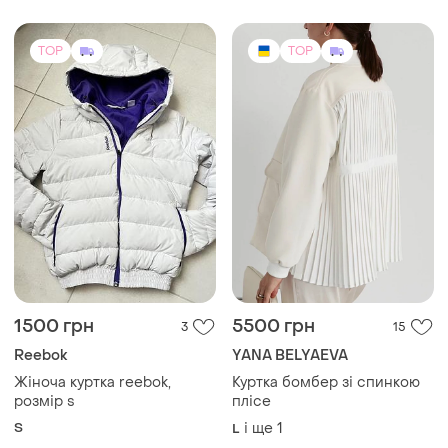
1500 грн
5500 грн
3
15
Reebok
YANA BELYAEVA
Жіноча куртка reebok,
Куртка бомбер зі спинкою
розмір s
плісе
S
і ще
1
L
TOP
TOP