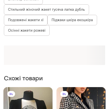
Стильний жіночий жакет гусяча лапка дубль
Подовжені жакети xl
Піджаки шкіра екошкіра
Осінні жакети рожеві
Схожі товари