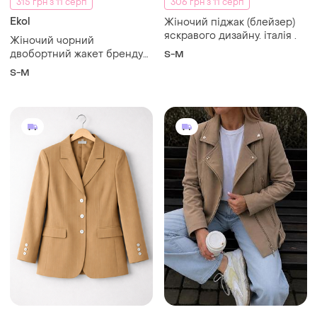
300 грн
999 грн
0
1
Avance Creation
899 грн з 11 серп
Жакет піджак жіночий
Пиджак куртка
класичний базовий
M
і ще
1
S