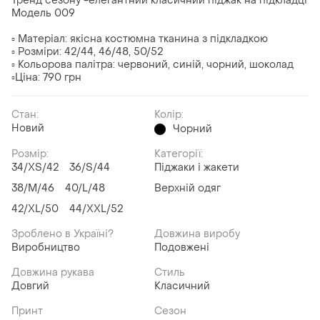
Тренд сезону -елегантний класичний піджак на підкладці
Модель 009
▫ Матеріал: якісна костюмна тканина з підкладкою
▫ Розміри: 42/44, 46/48, 50/52
▫ Кольорова палітра: червоний, синій, чорний, шоколад
▫Ціна: 790 грн
Стан:
Колір:
Новий
Чорний
Розмір:
Категорії:
34/XS/42
36/S/44
Піджаки і жакети
38/M/46
40/L/48
Верхній одяг
42/XL/50
44/XXL/52
Зроблено в Україні?
Довжина виробу
Виробництво
Подовжені
Довжина рукава
Стиль
Довгий
Класичний
Принт
Сезон