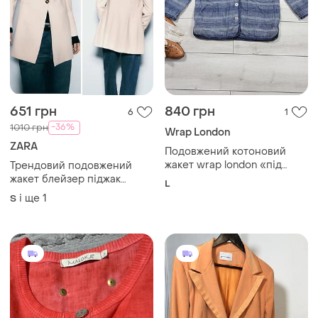
651 грн
840 грн
6
1
-36%
1010 грн
Wrap London
ZARA
Подовжений котоновий
жакет wrap london «під
Трендовий подовжений
джинс» р.l
жакет блейзер піджак
L
розмір с zara
і ще
1
S