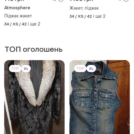
Atmosphere
Жакет, піджак
Піджак жакет
і ще
2
34 / XS / 42
і ще
2
34 / XS / 42
ТОП оголошень
TOP
TOP