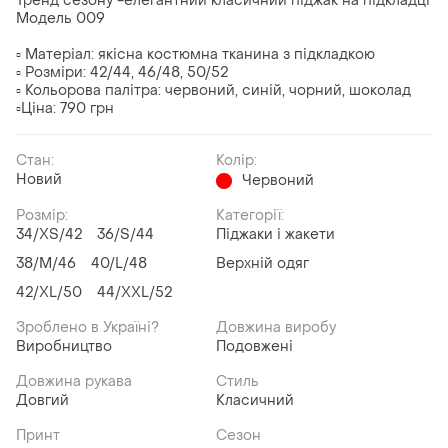
Тренд сезону -елегантний класичний піджак на підкладці
Модель 009
▫ Матеріал: якісна костюмна тканина з підкладкою
▫ Розміри: 42/44, 46/48, 50/52
▫ Кольорова палітра: червоний, синій, чорний, шоколад
▫Ціна: 790 грн
Стан:
Колір:
Новий
Червоний
Розмір:
Категорії:
34/XS/42
36/S/44
Піджаки і жакети
38/M/46
40/L/48
Верхній одяг
42/XL/50
44/XXL/52
Зроблено в Україні?
Довжина виробу
Виробництво
Подовжені
Довжина рукава
Стиль
Довгий
Класичний
Принт
Сезон