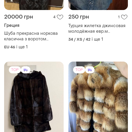
20000 грн
250 грн
4
1
Греция
Турция жилетка джинсовая
молодёжная евр.м
Шуба прекрасна норкова
маломерит на s -xs
класична з воротом
і ще
1
34 / XS / 42
голубою чорнобуркою
і ще
1
EU 46
TOP
TOP