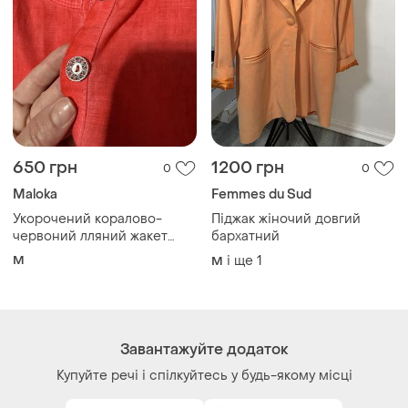
650 грн
1200 грн
0
0
Maloka
Femmes du Sud
Укорочений коралово-
Піджак жіночий довгий
червоний лляний жакет
бархатний
(болеро) преміального
M
і ще
1
M
бренду maloka
Завантажуйте додаток
Купуйте речі і спілкуйтесь у будь-якому місці