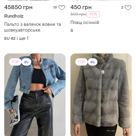
45850 грн
450 грн
19
3
-10%
500 грн
Rundholz
Плащ осінній
Пальто з валянок вовни та
шовку,авторське.
S
і ще
1
EU 42
TOP
TOP