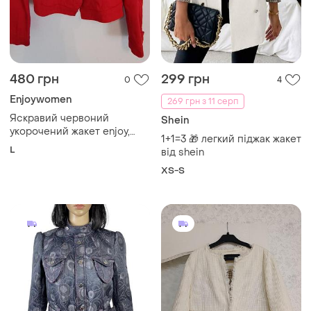
480 грн
299 грн
0
4
Enjoywomen
269 грн з 11 серп
Яскравий червоний
Shein
укорочений жакет enjoy,
1+1=3 🎁 легкий піджак жакет
розмір 42
L
від shein
XS-S