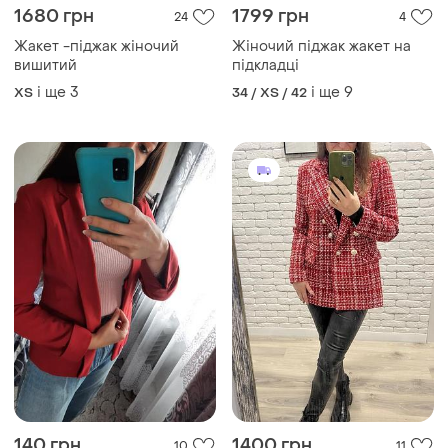
1680 грн
1799 грн
24
4
Жакет -піджак жіночий
Жіночий піджак жакет на
вишитий
підкладці
і ще
3
і ще
9
ХS
34 / XS / 42
140 грн
1400 грн
10
11