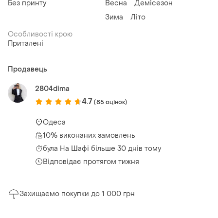
Без принту
Весна
Демісезон
Зима
Літо
Особливості крою
Приталені
Продавець
2804dima
4.7
(85 оцінок)
Одеса
10% виконаних замовлень
була
На Шафі більше 30 днів тому
Відповідає протягом тижня
Захищаємо покупки до 1 000 грн