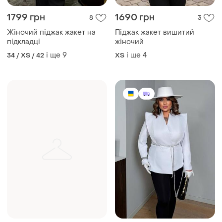
1799 грн
1690 грн
8
3
Жіночий піджак жакет на
Піджак жакет вишитий
підкладці
жіночий
і ще
9
і ще
4
34 / XS / 42
ХS