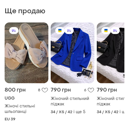
Ще продаю
800 грн
790 грн
790 грн
8
6
UGG
Жіночий стильний
Жіночий стиль
піджак
піджак
Жіночі стильні
шльопанці
і ще
5
і ще
34 / XS / 42
34 / XS / 42
EU 39