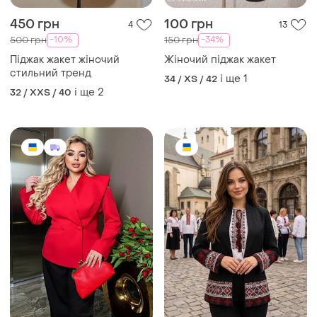
450 грн
100 грн
4
13
-10%
-34%
500 грн
150 грн
Піджак жакет жіночий
Жіночий піджак жакет
стильний тренд
і ще
1
34 / XS / 42
і ще
2
32 / XXS / 40