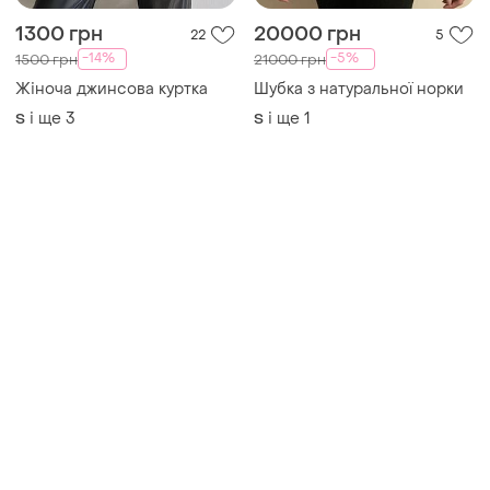
1300 грн
20000 грн
22
5
-14%
-5%
1500 грн
21000 грн
Жіноча джинсова куртка
Шубка з натуральної норки
і ще
3
і ще
1
S
S