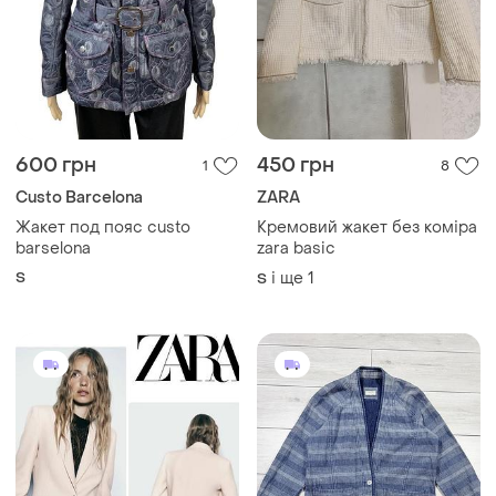
600 грн
450 грн
1
8
Custo Barcelona
ZARA
Жакет под пояс custo
Кремовий жакет без коміра
barselona
zara basic
S
і ще
1
S