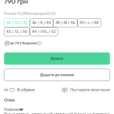
790 грн
Розмір EU/Міжнародний/UA
34 / XS / 42
36 / S / 44
38 / M / 46
40 / L / 48
42 / XL / 50
44 / XXL / 52
до 7.9 ₴ бонусних
Купити
Додати до кошика
В обране
Поставити запитання
95
Опис
Новинка❤️