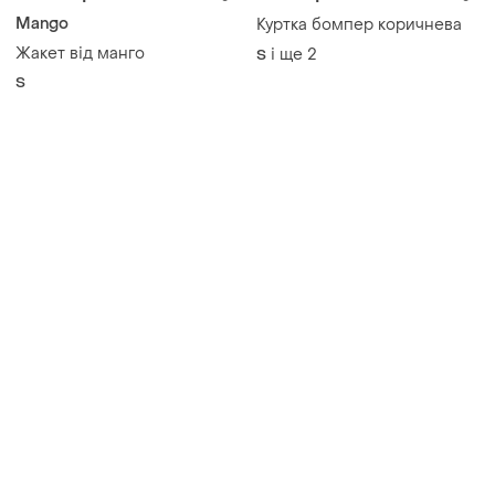
Mango
Куртка бомпер коричнева
Жакет від манго
і ще
2
S
S