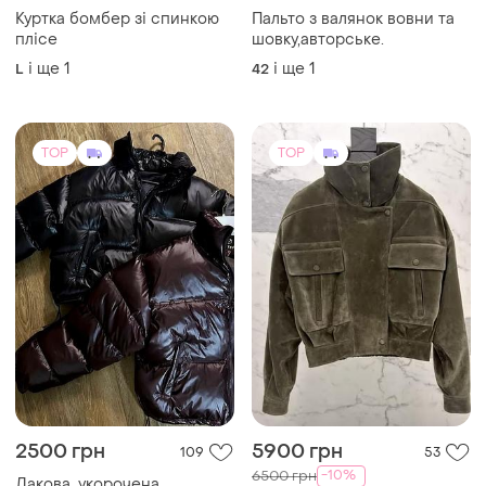
Куртка бомбер зі спинкою
Пальто з валянок вовни та
плісе
шовку,авторське.
і ще
1
і ще
1
L
42
TOP
TOP
2500 грн
5900 грн
109
53
-10%
6500 грн
Лакова, укорочена