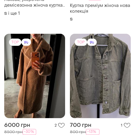
демісезонна жіноча куртка
Куртка преміум жіноча нова
42,44 розмір
колекція
і ще
1
S
чорний,коричневий
S
TOP
TOP
6000 грн
700 грн
2
1
-30%
-13%
8500 грн
800 грн