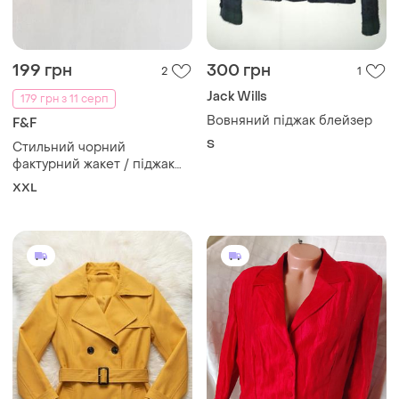
199 грн
300 грн
2
1
Jack Wills
179 грн з 11 серп
Вовняний піджак блейзер
F&F
S
Стильний чорний
фактурний жакет / піджак
f&f (розмір 18 / eur 46 / 2xl)
XXL