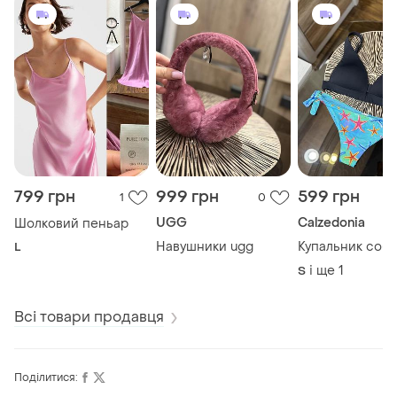
799 грн
999 грн
599 грн
1
0
UGG
Calzedonia
Шолковий пеньар
Навушники ugg
Купальник соб
L
і ще
1
S
Всі товари продавця
Поділитися: