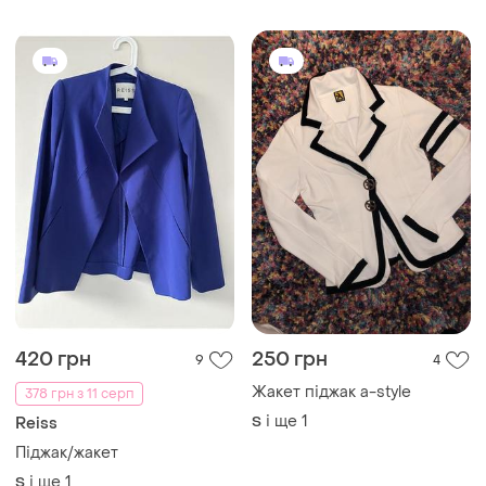
420 грн
250 грн
9
4
Жакет піджак а-style
378 грн з 11 серп
і ще
1
S
Reiss
Піджак/жакет
і ще
1
S