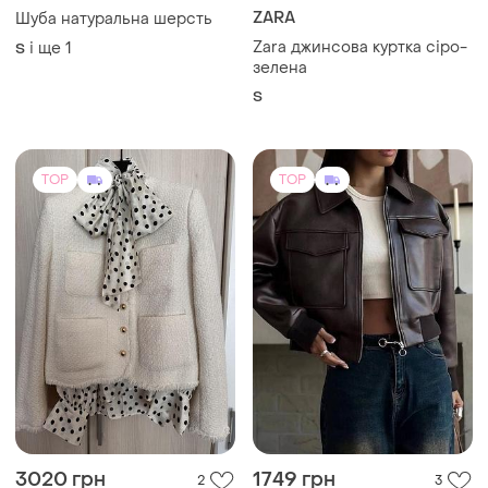
ZARA
Шуба натуральна шерсть
Zara джинсова куртка сіро-
і ще
1
S
зелена
S
TOP
TOP
3020 грн
1749 грн
2
3