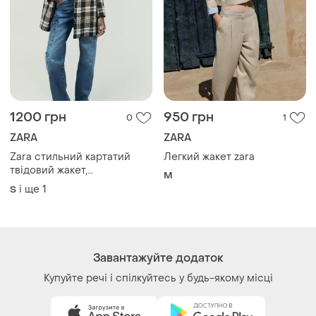
1200 грн
950 грн
0
1
ZARA
ZARA
Zara стильний картатий
Легкий жакет zara
твідовий жакет,
M
подовжений піджак, m 🤎
і ще
1
S
Завантажуйте додаток
Купуйте речі і спілкуйтесь у будь-якому місці