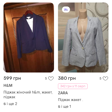
599 грн
380 грн
5
5
H&M
342 грн з 11 серп
Піджак жіночий h&m, жакет,
ZARA
піджак
Піджак жакет .
і ще
2
S
і ще
1
S