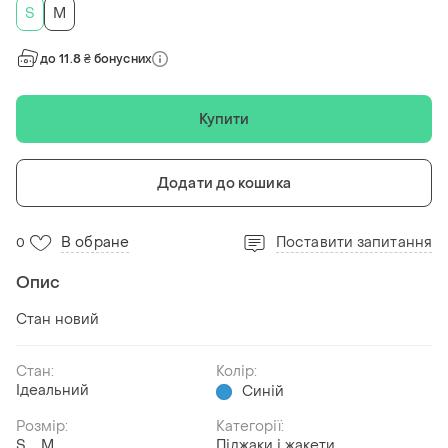
S
M
до 11.8 ₴ бонусних
Купити
Додати до кошика
В обране
Поставити запитання
0
Опис
Стан новий
Стан:
Колір:
Ідеальний
Синій
Розмір:
Категорії:
S
M
Піджаки і жакети