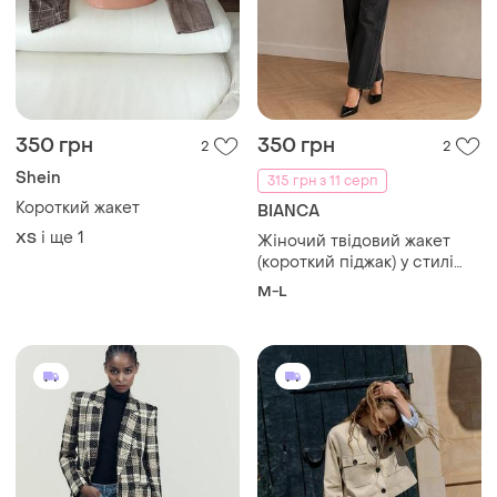
350 грн
350 грн
2
2
Shein
315 грн з 11 серп
Короткий жакет
BIANCA
і ще
1
ХS
Жіночий твідовий жакет
(короткий піджак) у стилі
шанель від німецького
M-L
бренду bianca.