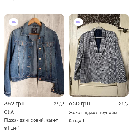
362 грн
650 грн
2
2
C&A
Жакет піджак ноунейм
Піджак джинсовий, жакет
і ще
1
S
і ще
1
S