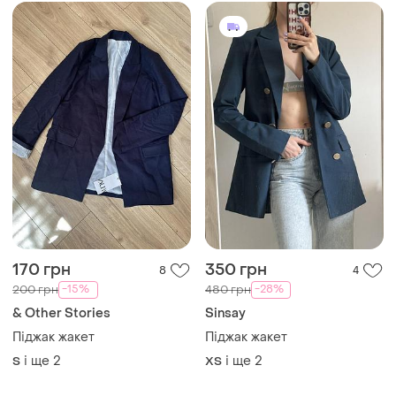
170 грн
350 грн
8
4
-15%
-28%
200 грн
480 грн
& Other Stories
Sinsay
Піджак жакет
Піджак жакет
і ще
2
і ще
2
S
ХS