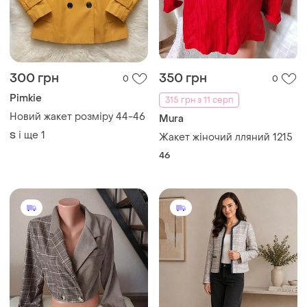
300 грн
350 грн
0
0
Pimkie
315 грн з 11 серп
Новий жакет розміру 44-46
Mura
і ще
1
S
Жакет жіночий лляний 1215
46