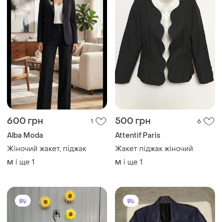
600 грн
500 грн
1
6
Alba Moda
Attentif Paris
Жіночий жакет, піджак
Жакет піджак жіночий
і ще
1
і ще
1
M
M