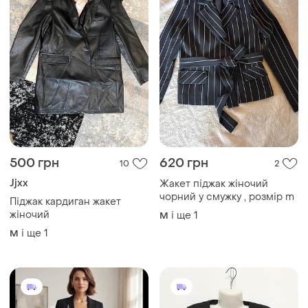
500 грн
620 грн
10
2
Jjxx
Жакет піджак жіночий
чорний у смужку , розмір m
Піджак кардиган жакет
жіночий
і ще
1
M
і ще
1
M