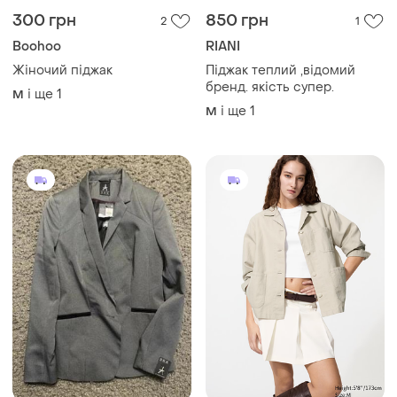
300 грн
850 грн
2
1
Boohoo
RIANI
Жіночий піджак
Піджак теплий ,відомий
бренд. якість супер.
і ще
1
M
і ще
1
M