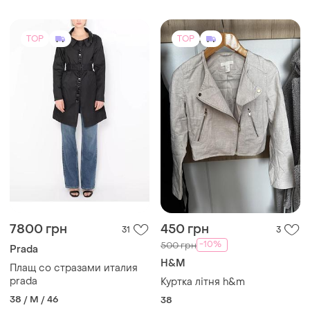
TOP
TOP
7800 грн
450 грн
31
3
-10%
500 грн
Prada
H&M
Плащ со стразами италия
prada
Куртка літня h&m