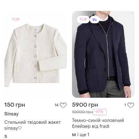
44-46
TOP
TOP
150 грн
5900 грн
14
1
-41%
10000 грн
Sinsay
Темно-синій чоловічий
Стильний твідовий жакет
блейзер від fradi
sinsay🤍