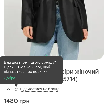
В наявності
4 шт
Вам цікаві речі цього бренду?
Підпишіться на нього, щоб
Піджак зі штучної шкіри жіночий
дізнаватися про новинки
jjxx m l чорний (12345714)
Добре
Підписатися на бренд
Jjxx
1480 грн