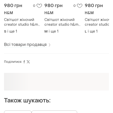
980 грн
980 грн
980 грн
0
0
H&M
H&M
H&M
Світшот жіночий
Світшот жіночий
Світшот жіночи
creator studio h&m
creator studio h&m
creator studio
графітовий
пастельно-рожевий
пастельно-жов
і ще
1
і ще
1
і ще
1
S
M
L
однотонний
однотонний m xl
однотонний
(12345750-43)
(12345750-43)
(12345750-43)
Всі товари продавця
Поділитися:
Оформлюйте підписку SMART
Отримайте замовлення з безкоштовною
доставкою
Також шукають: