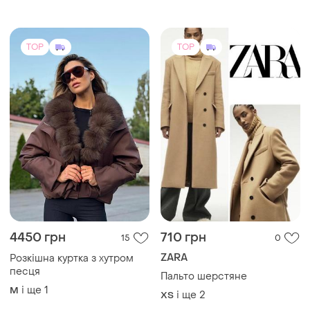
і ще
1
M
S
TOP
TOP
4450 грн
710 грн
15
0
ZARA
Розкішна куртка з хутром
песця
Пальто шерстяне
і ще
1
M
і ще
2
ХS