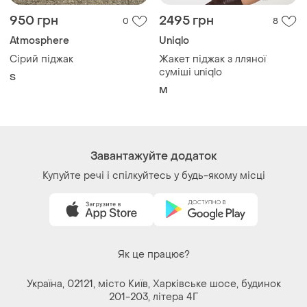
950 грн
2495 грн
0
8
Atmosphere
Uniqlo
Сірий піджак
Жакет піджак з лляної
суміші uniqlo
S
M
Завантажуйте додаток
Купуйте речі і спілкуйтесь у будь-якому місці
Як це працює?
Україна, 02121, місто Київ, Харківське шосе, будинок