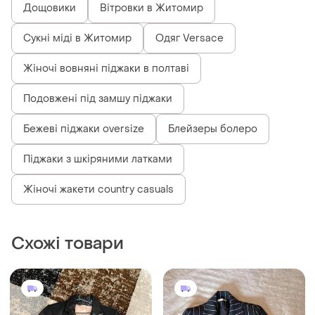
Дощовики
Вітровки в Житомир
Сукні міді в Житомир
Одяг Versace
Жіночі вовняні піджаки в полтаві
Подовжені під замшу піджаки
Бежеві піджаки oversize
Блейзеры болеро
Піджаки з шкіряними латками
Жіночі жакети country casuals
Схожі товари