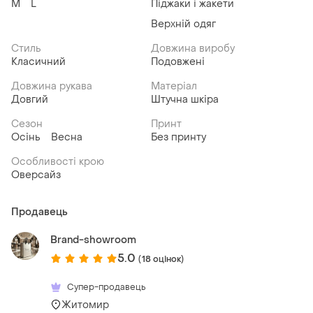
M
L
Піджаки і жакети
Верхній одяг
Стиль
Довжина виробу
Класичний
Подовжені
Довжина рукава
Матеріал
Довгий
Штучна шкіра
Сезон
Принт
Осінь
Весна
Без принту
Особливості крою
Оверсайз
Продавець
Brand-showroom
5.0
(18 оцінок)
Супер-продавець
Житомир