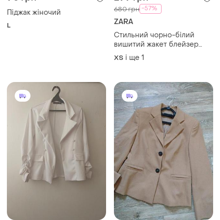
90 грн
299 грн
0
2
-57%
680 грн
Піджак жіночий
ZARA
L
Стильний чорно-білий
вишитий жакет блейзер
піджак у геометричний
і ще
1
ХS
принт zara розмір хс