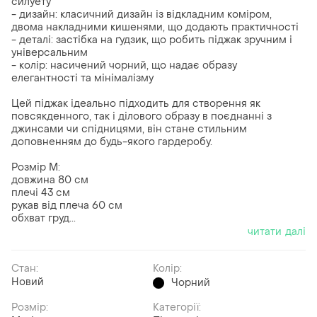
силуету
- дизайн: класичний дизайн із відкладним коміром,
двома накладними кишенями, що додають практичності
- деталі: застібка на ґудзик, що робить піджак зручним і
універсальним
- колір: насичений чорний, що надає образу
елегантності та мінімалізму
Цей піджак ідеально підходить для створення як
повсякденного, так і ділового образу в поєднанні з
джинсами чи спідницями, він стане стильним
доповненням до будь-якого гардеробу.
Розмір M:
довжина 80 см
плечі 43 см
рукав від плеча 60 см
обхват груд...
читати далі
Стан:
Колір:
Новий
Чорний
Розмір:
Категорії: