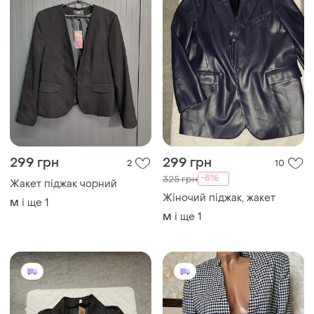
299 грн
299 грн
2
10
-8%
325 грн
Жакет піджак чорний
Жіночий піджак, жакет
і ще
1
M
і ще
1
M