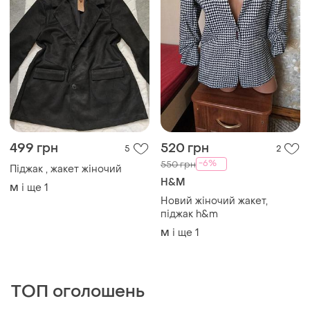
499 грн
520 грн
5
2
-6%
550 грн
Піджак , жакет жіночий
H&M
і ще
1
M
Новий жіночий жакет,
піджак h&m
і ще
1
M
ТОП оголошень