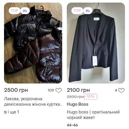
TOP
TOP
2500 грн
2100 грн
109
4
-16%
2500 грн
Лакова, укорочена
демісезонна жіноча куртка
Hugo Boss
42,44 розмір
і ще
1
Hugo boss | оригінальний
S
чорний,коричневий
чорний жакет