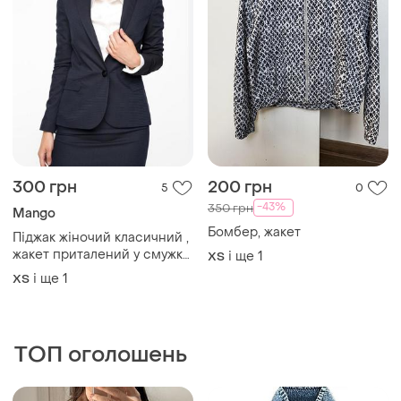
300 грн
200 грн
5
0
-43%
350 грн
Mango
Бомбер, жакет
Піджак жіночий класичний ,
жакет приталений у смужку
і ще
1
ХS
mango
і ще
1
ХS
ТОП оголошень