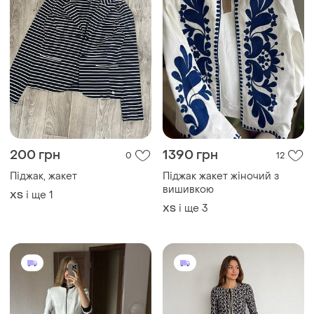
200 грн
1390 грн
0
12
Піджак, жакет
Піджак жакет жіночий з
вишивкою
і ще
1
ХS
і ще
3
ХS