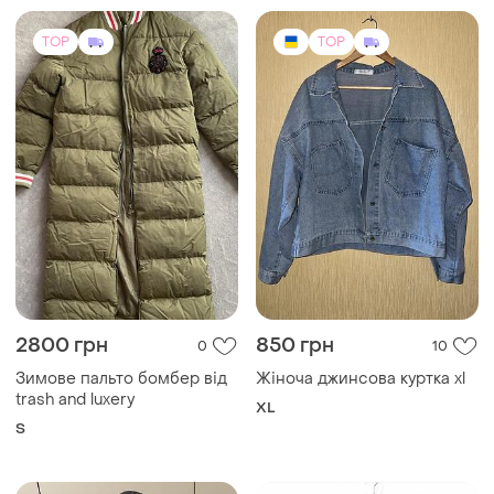
TOP
TOP
2800 грн
850 грн
0
10
Зимове пальто бомбер від
Жіноча джинсова куртка xl
trash and luxery
XL
S