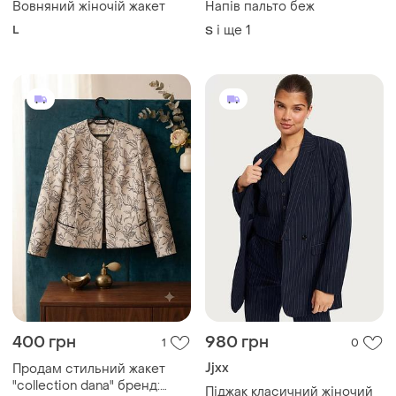
Вовняний жіночій жакет
Напів пальто беж
L
і ще
1
S
400 грн
980 грн
1
0
Jjxx
Продам стильний жакет
"collection dana" бренд:
Піджак класичний жіночий