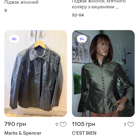
Піджак жіночій, м'ятного
Піджак жіночий
коляру з кишенями ,
S
подовжений , вільного крою
52-54
від бренду h&m
790 грн
1105 грн
0
2
Marks & Spencer
C'EST BIEN