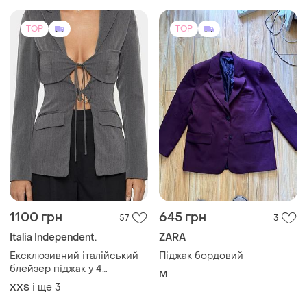
TOP
TOP
1100 грн
645 грн
57
3
Italia Independent.
ZARA
Ексклюзивний італійський
Піджак бордовий
блейзер піджак у 4
M
кольорах сірий , рожевий,
і ще
3
XХS
чорний , беж