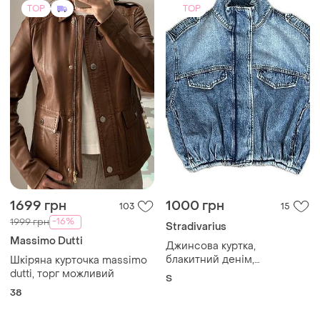
TOP
TOP
1699 грн
1000 грн
103
15
-16%
1999 грн
Stradivarius
Massimo Dutti
Джинсова куртка,
блакитний денім,
Шкіряна курточка massimo
stradivarius, розмір s
dutti, торг можливий
S
38