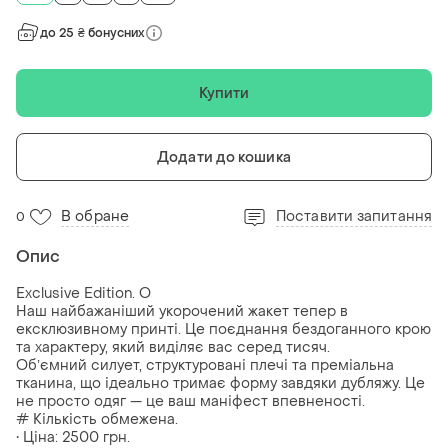
до 25 ₴ бонусних
Купити
Додати до кошика
В обране
Поставити запитання
0
Опис
Exclusive Edition. O
Наш найбажаніший укорочений жакет тепер в
ексклюзивному принті. Це поєднання бездоганного крою
та характеру, який виділяє вас серед тисяч.
Обʼємний силует, структуровані плечі та преміальна
тканина, що ідеально тримає форму завдяки дубляжу. Це
не просто одяг — це ваш маніфест впевненості.
# Кількість обмежена.
• Ціна: 2500 грн.