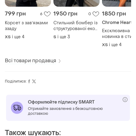
799 грн
1950 грн
1850 грн
6
0
Chrome Hearts
Корсет з завʼязками
Стильний бомбер із
ззаду
структурованої еко
Ексклюзивна
шкіри
новинка в стилі
і ще
4
і ще
3
ХS
S
chrome hearts 
і ще
4
ХS
Всі товари продавця
Поділитися:
Оформлюйте підписку SMART
Отримайте замовлення з безкоштовною
доставкою
Також шукають: