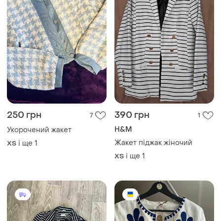
250 грн
390 грн
7
1
H&M
Укорочений жакет
Жакет піджак жіночий
і ще
1
ХS
і ще
1
ХS