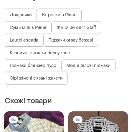
Дощовики
Вітровки в Рівне
Сукні міді в Рівне
Жіночий одяг Staff
Laurel escada
Піджаки orsay бежеві
Класичні піджаки denny rose
Піджаки блейзер пудр
Модні ділові піджаки
Сірі жіночі в'язані жакети
Схожі товари