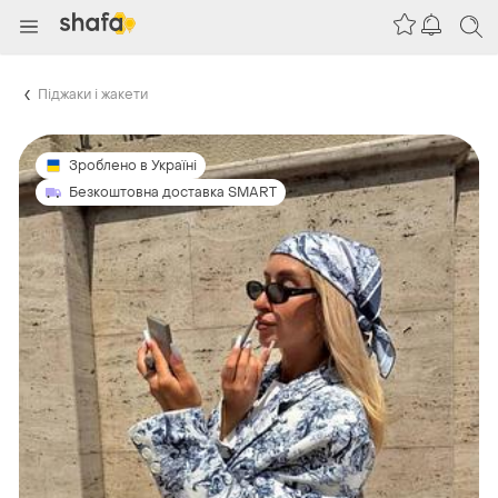
Піджаки і жакети
Зроблено в Україні
Безкоштовна доставка SMART