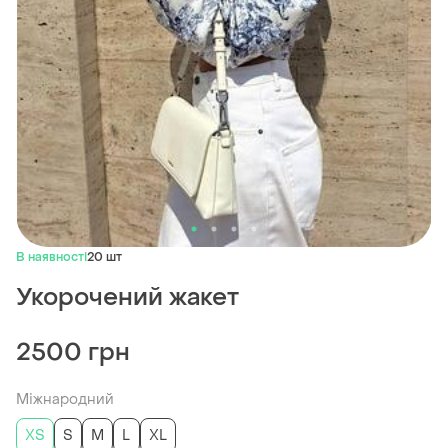
В наявності
20 шт
Укорочений жакет
2500 грн
Міжнародний
ХS
S
M
L
XL