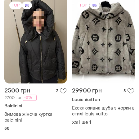
TOP
TOP
2500 грн
29900 грн
3
5
-8%
2700 грн
Louis Vuitton
Baldinini
Ексклюзивна шуба з норки в
стилі louis vuitto
Зимова жіноча куртка
baldinini
і ще
1
ХS
38