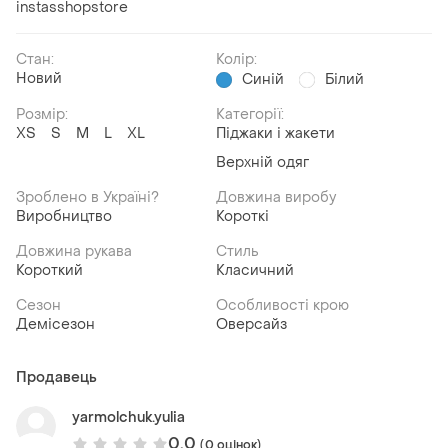
instasshopstore
Стан:
Колір:
Новий
Синій
Білий
Розмір:
Категорії:
ХS
S
M
L
XL
Піджаки і жакети
Верхній одяг
Зроблено в Україні?
Довжина виробу
Виробництво
Короткі
Довжина рукава
Стиль
Короткий
Класичний
Сезон
Особливості крою
Демісезон
Оверсайз
Продавець
yarmolchuk.yulia
0.0
(0 оцінок)