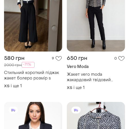
580 грн
650 грн
9
0
-71%
2000 грн
Vero Moda
Стильний короткий піджак
Жакет vero moda
жакет болеро розмір s
жакардовий твідовий
піджак короткий
і ще
1
ХS
і ще
1
ХS