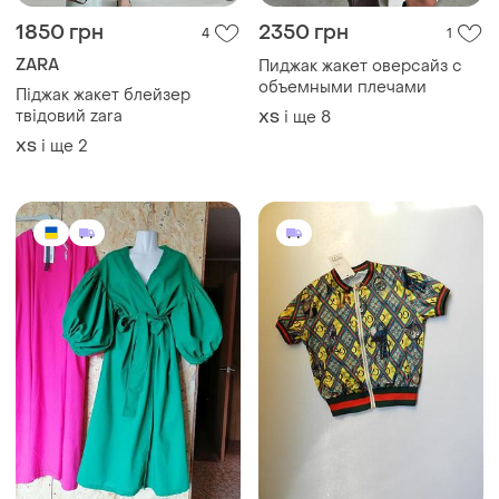
1850 грн
2350 грн
4
1
ZARA
Пиджак жакет оверсайз с
объемными плечами
Піджак жакет блейзер
твідовий zara
і ще
8
ХS
і ще
2
ХS