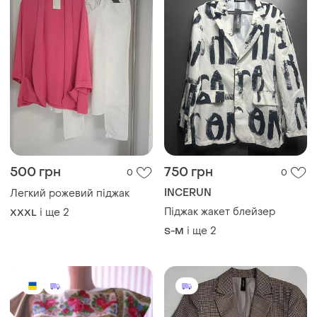
500 грн
750 грн
0
0
INCERUN
Легкий рожевий піджак
Піджак жакет блейзер
і ще
2
XXXL
і ще
2
S-M