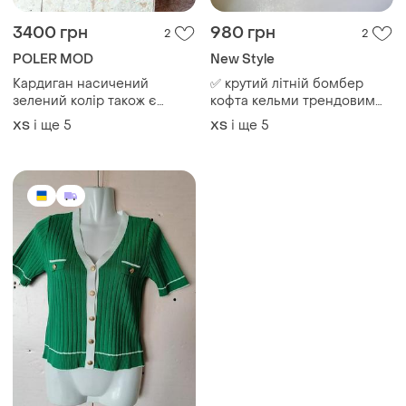
3400 грн
980 грн
2
2
POLER MOD
New Style
Кардиган насичений
✅ крутий літній бомбер
зелений колір також є
кофта кельми трендовим
яскрава малиновий пишний
принтом на змійці з
і ще
5
і ще
5
ХS
ХS
об'ємний рукав з боків
кишенями кошика у вигляді
кишені пояс у комплекті
лампас я
80% льон