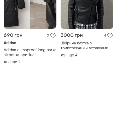
690 грн
3000 грн
0
4
Adidas
Шкірчна куртка з
трикотажними вставками
Adidas climaproof long parka
вітровка оригінал
і ще
4
ХS
і ще
1
ХS