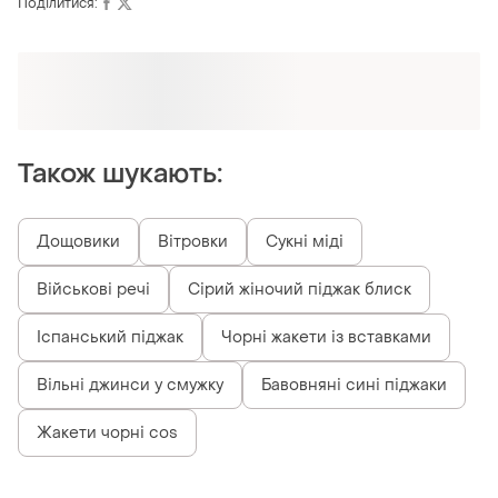
Поділитися:
Оформлюйте підписку SMART
Отримайте замовлення з безкоштовною
доставкою
Також шукають:
Дощовики
Вітровки
Сукні міді
Військові речі
Сірий жіночий піджак блиск
Іспанський піджак
Чорні жакети із вставками
Вільні джинси у смужку
Бавовняні сині піджаки
Жакети чорні cos