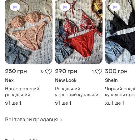
250 грн
290 грн
300 грн
0
1
Nex
New Look
Shein
Ніжно рожевий
Роздільний
Чорний розділ
роздільний
червоний купальник
купальник розм
купальник бандо
на завʼязках new
shein
і ще
1
і ще
1
і ще
1
S
S
XL
розмір с-м next
Всі товари продавця