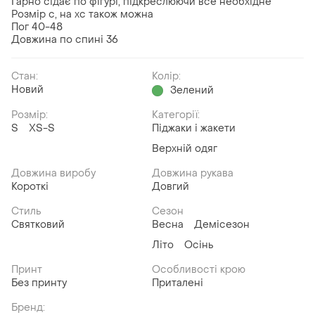
Гарно сідає по фігурі, підкреслюючи все необхідне
Розмір с, на хс також можна
Пог 40-48
Довжина по спині 36
Стан:
Колір:
Новий
Зелений
Розмір:
Категорії:
S
XS-S
Піджаки і жакети
Верхній одяг
Довжина виробу
Довжина рукава
Короткі
Довгий
Стиль
Сезон
Святковий
Весна
Демісезон
Літо
Осінь
Принт
Особливості крою
Без принту
Приталені
Бренд: