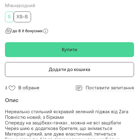
Міжнародний
S
XS-S
до 8 ₴ бонусних
Купити
Додати до кошика
В обране
Поставити запитання
3
Опис
Нереально стильний яскравий зелений піджак від Zara
Повністю новий, з бірками
Спереду на защібках-гачках , можна не всі защібати
Через шию є додаткова бретеля, що знімається
Матеріал цупкий, але дуже еластичний, тягнеться