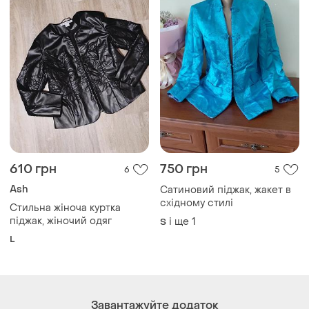
610 грн
750 грн
6
5
Ash
Сатиновий піджак, жакет в
східному стилі
Стильна жіноча куртка
піджак, жіночий одяг
і ще
1
S
L