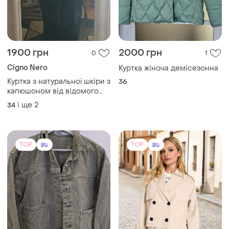
1900 грн
2000 грн
0
1
Cigno Nero
Куртка жіноча демісезонна
Куртка з натуральної шкіри з
36
капюшоном від відомого
австрійського бренду cigno
і ще
2
34
nero, розмір 34-36.
TOP
TOP