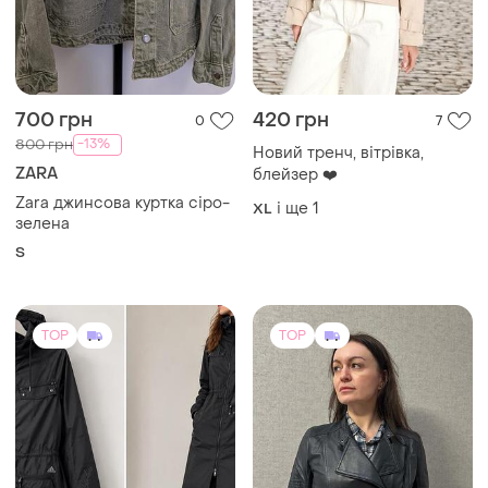
700 грн
420 грн
0
7
-13%
800 грн
Новий тренч, вітрівка,
ZARA
блейзер ❤️
Zara джинсова куртка сіро-
і ще
1
XL
зелена
S
TOP
TOP