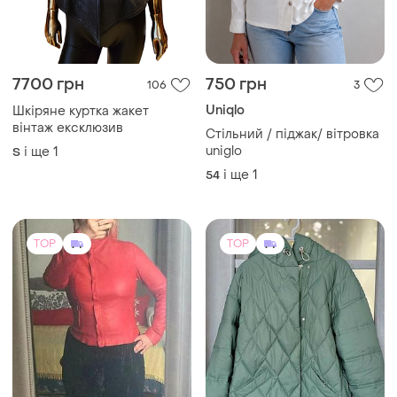
7700 грн
750 грн
106
3
Uniqlo
Шкіряне куртка жакет
вінтаж ексклюзив
Стільний / піджак/ вітровка
uniglo
і ще
1
S
і ще
1
54
TOP
TOP