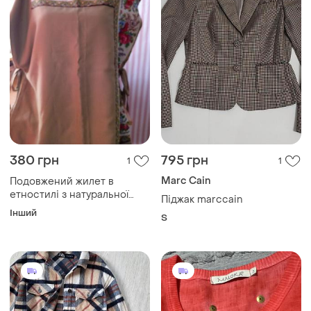
380 грн
795 грн
1
1
Marc Cain
Подовжений жилет в
етностилі з натуральної
Піджак marccain
тканини двохстронній
Інший
S