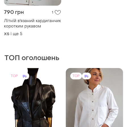
790 грн
1
Літній в'язаний кардиганчик
коротким рукавом
і ще
5
ХS
ТОП оголошень
TOP
TOP