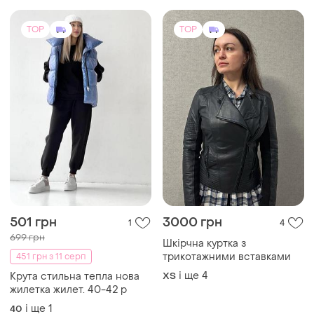
TOP
TOP
501 грн
3000 грн
1
4
699 грн
Шкірчна куртка з
трикотажними вставками
451 грн з 11 серп
і ще
4
Крута стильна тепла нова
ХS
жилетка жилет. 40-42 р
і ще
1
40