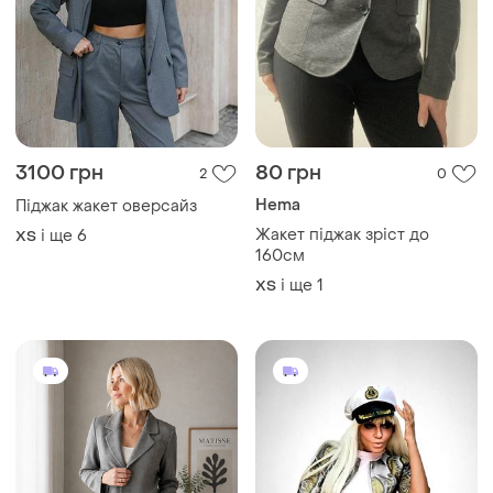
3100 грн
80 грн
2
0
Hema
Піджак жакет оверсайз
Жакет піджак зріст до
і ще
6
ХS
160см
і ще
1
ХS