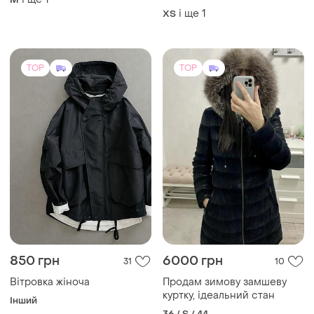
і ще
1
ХS
TOP
TOP
850 грн
6000 грн
31
10
Вітровка жіноча
Продам зимову замшеву
куртку, ідеальний стан
Інший
36 / S / 44