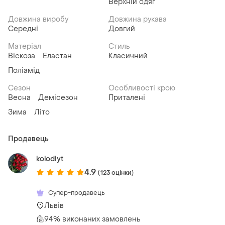
Верхній одяг
Довжина виробу
Довжина рукава
Середні
Довгий
Матеріал
Стиль
Віскоза
Еластан
Класичний
Поліамід
Сезон
Особливості крою
Весна
Демісезон
Приталені
Зима
Літо
Продавець
kolodiyt
4.9
(123 оцінки)
Супер-продавець
Львів
94% виконаних замовлень