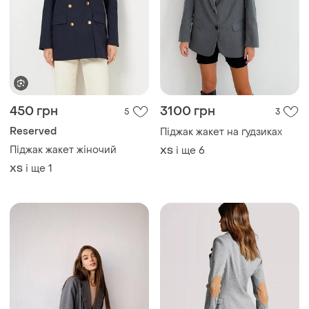
450 грн
3100 грн
5
3
Reserved
Піджак жакет на ґудзиках
Піджак жакет жіночий
і ще
6
ХS
і ще
1
ХS