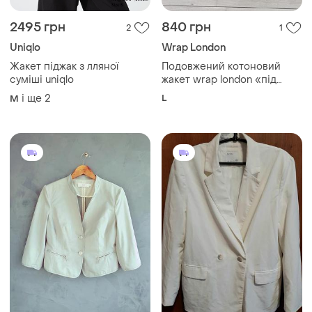
2495 грн
840 грн
2
1
Uniqlo
Wrap London
Жакет піджак з лляної
Подовжений котоновий
суміші uniqlo
жакет wrap london «під
джинс» р.l
і ще
2
L
M