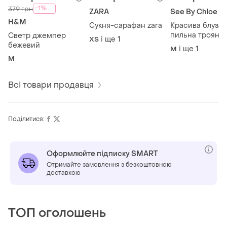
-1%
379 грн
ZARA
See By Chloe
H&M
Сукня-сарафан zara
Красива блуза
пильна троянд
Светр джемпер
і ще
1
ХS
бежевий
і ще
1
M
M
Всі товари продавця
Поділитися:
Оформлюйте підписку SMART
Отримайте замовлення з безкоштовною
доставкою
ТОП оголошень