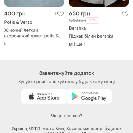
400 грн
650 грн
1
1
-57%
1500 грн
Potis & Verso
Bershka
Жіночий легкий
вкорочений жакет potis &
Піджак білий bershka
verso
L
і ще
1
M
Завантажуйте додаток
Купуйте речі і спілкуйтесь у будь-якому місці
Як це працює?
Україна, 02121, місто Київ, Харківське шосе, будинок