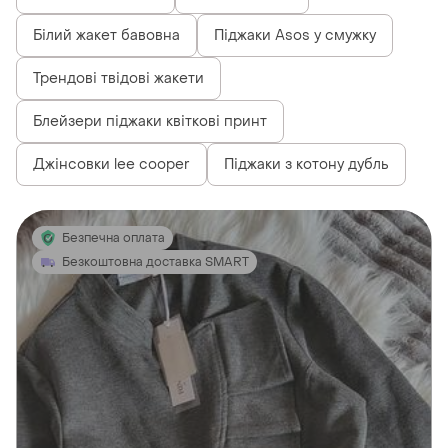
Білий жакет бавовна
Піджаки Asos у смужку
Трендові твідові жакети
Блейзери піджаки квіткові принт
Джінсовки lee cooper
Піджаки з котону дубль
Безпечна оплата
Безкоштовна доставка SMART