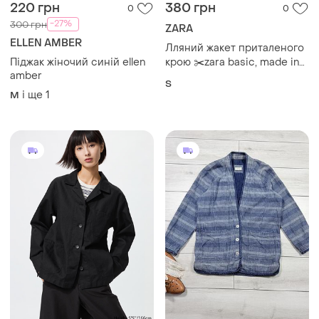
220 грн
380 грн
0
0
-27%
300 грн
ZARA
ELLEN AMBER
Лляний жакет приталеного
Піджак жіночий синій ellen
крою ✂️zara basic, made in
amber
vietnam 📍розмір eur s, usa
S
s (деталі у описі)
і ще
1
M