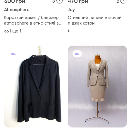
300 грн
470 грн
0
2
Atmosphere
Joy
Короткий жакет / блейзер
Стильний легкий жіночий
atmosphere в етно стилі з
піджак котон
геометрічним принтом,
і ще
1
L
36
розмір 36-38