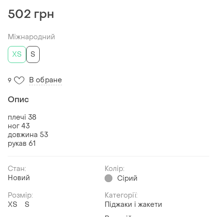
502 грн
Міжнародний
ХS
S
В обране
9
Опис
плечі 38
ног 43
довжина 53
рукав 61
Стан:
Колір:
Новий
Сірий
Розмір:
Категорії:
ХS
S
Піджаки і жакети