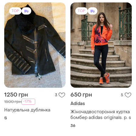
TOP
TOP
1250 грн
650 грн
3
5
-17%
1500 грн
Adidas
Натурвльна дублянка
Жіночадвостороння куртка
бомбер adidas originals. р. s
S
36