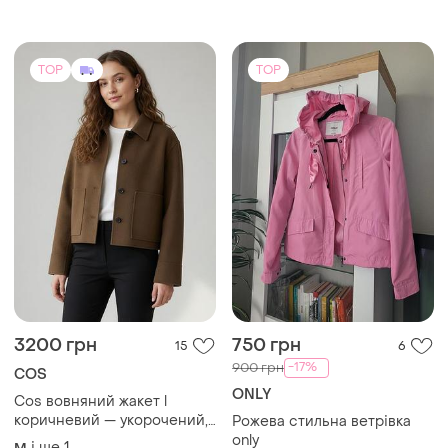
TOP
TOP
3200 грн
750 грн
15
6
-17%
900 грн
COS
ONLY
Cos вовняний жакет l
коричневий — укорочений,
Рожева стильна ветрівка
оригінал, київ
only
і ще
1
M