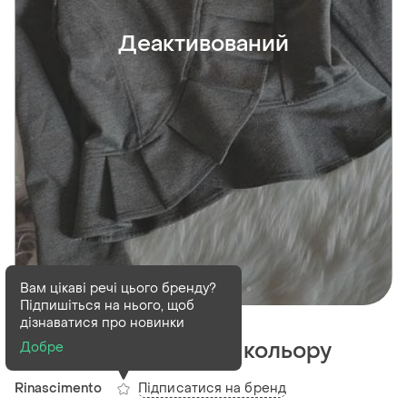
Деактивований
Вам цікаві речі цього бренду?
Підпишіться на нього, щоб
Деактивований
1 шт
дізнаватися про новинки
Піджак жакет сірого кольору
Добре
Підписатися на бренд
Rinascimento