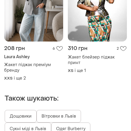
208 грн
310 грн
6
2
Laura Ashley
Жакет блейзер піджак
принт
Жакет піджак преміум
бренду
і ще
1
ХS
і ще
2
XХS
Також шукають:
Дощовики
Вітровки в Львів
Сукні міді в Львів
Одяг Burberry