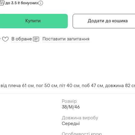
до 3.5 ₴ бонусних
Купити
Додати до кошика
В обране
Поставити запитання
9
від плеча 61 см, пог 50 см, піт 40 см, поб 47 см, довжина 82 с
Розмір:
38/M/46
й
Довжина виробу
Середні
Особливості крою