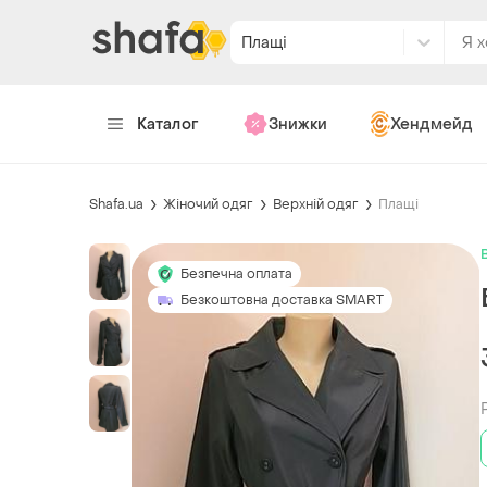
Плащі
Каталог
Знижки
Хендмейд
Shafa.ua
Жіночий одяг
Верхній одяг
Плащі
Безпечна оплата
Безкоштовна доставка SMART