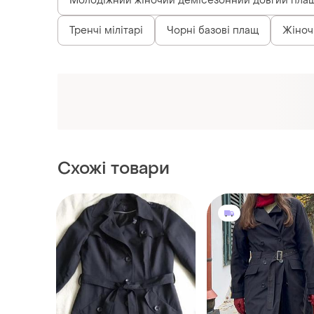
Молодіжний жіночий демісезонний довгий пла
Тренчі мілітарі
Чорні базові плащ
Жіноч
Схожі товари