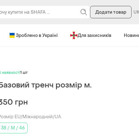
Додати товар
Зроблено в Україні
Для захисників
Новин
В наявності
1 шт
Базовий тренч розмір м.
350 грн
Розмір EU/Міжнародний/UA
38 / M / 46