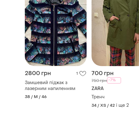
2800 грн
700 грн
1
-7%
750 грн
Замшевий піджак з
лазерним напиленням
ZARA
38 / M / 46
Тренч
і ще
2
34 / XS / 42