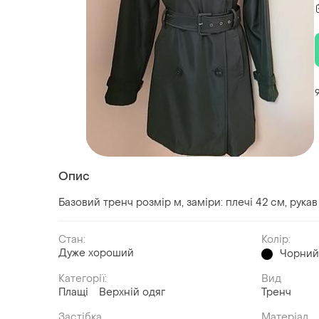
Опис
Базовий тренч розмір м, заміри: плечі 42 см, рукав 
Стан:
Колір:
Дуже хороший
Чорни
Категорії:
Вид
Плащі
Верхній одяг
Тренч
Застібка
Матеріал