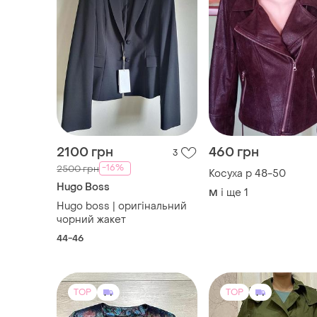
2100 грн
460 грн
3
-16%
2500 грн
Косуха р 48-50
Hugo Boss
і ще
1
M
Hugo boss | оригінальний
чорний жакет
44-46
TOP
TOP