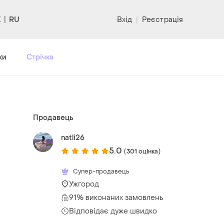
RU
Вхід
|
Реєстрація
ки
Стрічка
Продавець
natli26
5.0
(301 оцінка)
Супер-продавець
Ужгород
91% виконаних замовлень
Відповідає дуже швидко