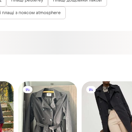
щ
Плащі peuterey
Плащі дощовики лакові
і плащі з поясом atmosphere