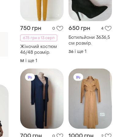
750 грн
650 грн
0
4
Ботильйони 3636,5
675 грн з 13 серп
см розмір.
Жіночий костюм
і ще
1
36
46/48 розмір.
і ще
1
M
700 грн
1000 грн
0
2