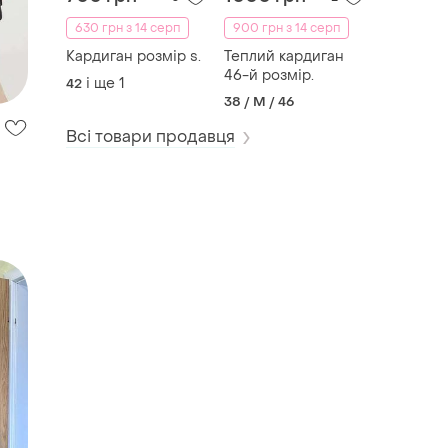
630 грн з 14 серп
900 грн з 14 серп
Кардиган розмір s.
Теплий кардиган
46-й розмір.
і ще
1
42
38 / M / 46
Всі товари продавця