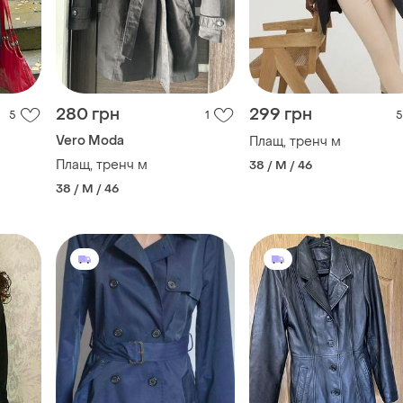
280 грн
299 грн
5
1
5
Vero Moda
Плащ, тренч м
Плащ, тренч м
38 / M / 46
38 / M / 46
2500 грн
699 грн
7
11
3