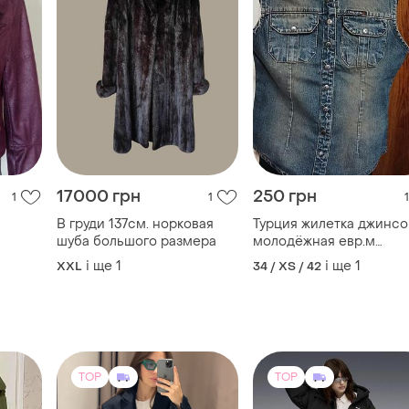
17000 грн
250 грн
1
1
1
В груди 137см. норковая
Турция жилетка джинсовая
шуба большого размера
молодёжная евр.м
маломерит на s -xs
і ще
1
і ще
1
XXL
34 / XS / 42
TOP
TOP