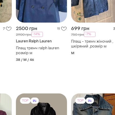
-14%
-7%
2900 грн
750 грн
м
Lauren Ralph Lauren
Плащ - тренч жіночий ,
шкіряний ,розмір м
Плащ тренч ralph lauren
розмір м
M
38 / M / 46
TOP
TOP