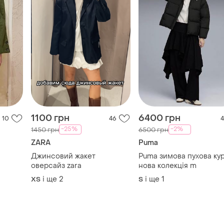
1100 грн
6400 грн
10
46
4
-25%
-2%
1450 грн
6500 грн
ZARA
Puma
Джинсовий жакет
Puma зимова пухова ку
оверсайз zara
нова колекція m
і ще
2
і ще
1
ХS
S