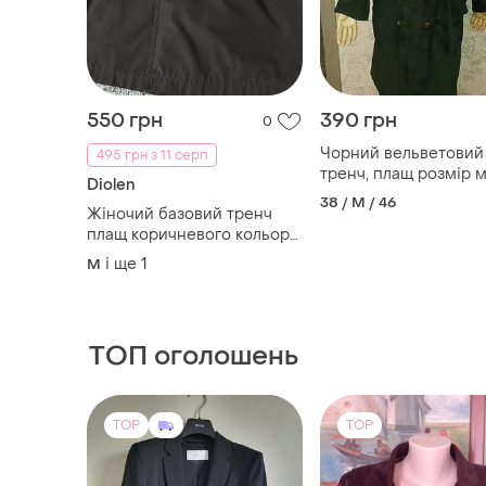
Чорний вельветовий
495 грн з 11 серп
тренч, плащ розмір 
Diolen
38 / M / 46
Жіночий базовий тренч
плащ коричневого кольору
розмір м-л
і ще
1
M
ТОП оголошень
TOP
TOP