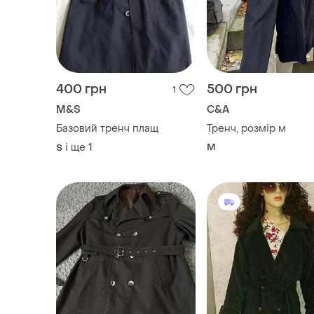
400 грн
500 грн
1
M&S
C&A
Базовий тренч плащ
Тренч, розмір м
і ще
1
M
S
550 грн
390 грн
0