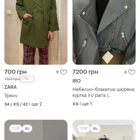
700 грн
7200 грн
9
6
-7%
750 грн
IRO
ZARA
Небесно-блакитна шкіряна
куртка iro paris |
Тренч
мінімалістичний стить |
і ще
1
і ще
2
ХS
34 / XS / 42
розмір 36 (xs–s)
TOP
TOP