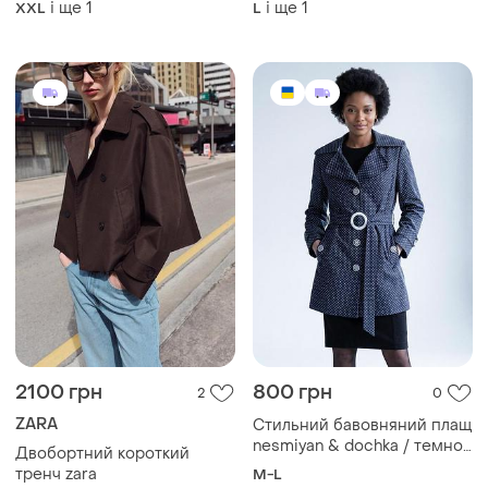
і ще
1
і ще
1
XXL
L
2100 грн
800 грн
2
0
ZARA
Стильний бавовняний плащ
nesmiyan & dochka / темно-
Двобортний короткий
синій тренч у горошок