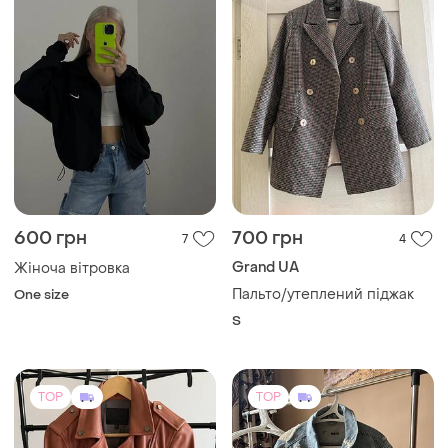
600 грн
700 грн
7
4
Grand UA
Жіноча вітровка
Пальто/утеплений піджак
One size
S
TOP
TOP