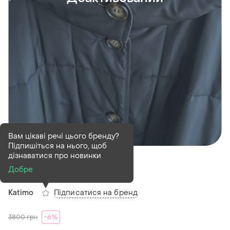
Вам цікаві речі цього бренду?
Підпишіться на нього, щоб
Деактивований
1 шт
дізнаватися про новинки
Кейп пончо katimo
Добре
Підписатися на бренд
Katimo
3800
грн
-6%