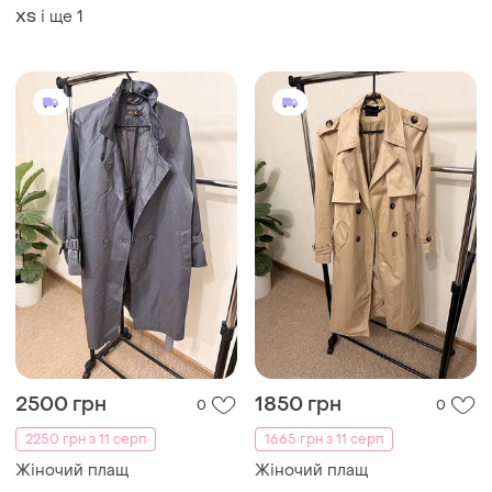
zw collection з поясом,
розмір s 0518/048/400
і ще
1
ХS
2500 грн
1850 грн
0
0
2250 грн з 11 серп
1665 грн з 11 серп
Жіночий плащ
Жіночий плащ