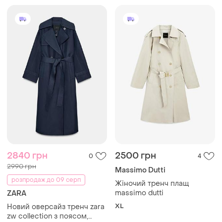
2840 грн
2500 грн
0
4
2990 грн
Massimo Dutti
розпродаж до 09 серп
Жіночий тренч плащ
massimo dutti
ZARA
XL
Новий оверсайз тренч zara