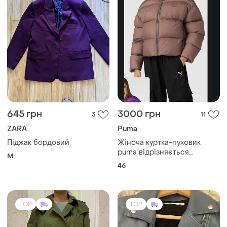
645 грн
3000 грн
3
11
ZARA
Puma
Піджак бордовий
Жіноча куртка-пуховик
puma відрізняється
M
стильним кроєм та
46
логотипом бренду на
грудях.
TOP
TOP