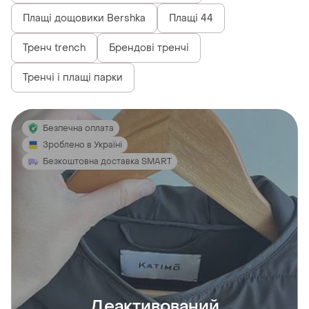
Плащі дощовики Bershka
Плащі 44
Тренч trench
Брендові тренчі
Тренчі і плащі парки
Безпечна оплата
Зроблено в Україні
Безкоштовна доставка SMART
Деактивований