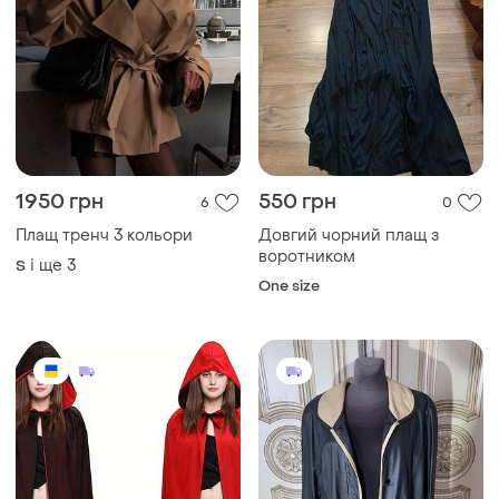
1950 грн
550 грн
6
0
Плащ тренч 3 кольори
Довгий чорний плащ з
воротником
і ще
3
S
One size