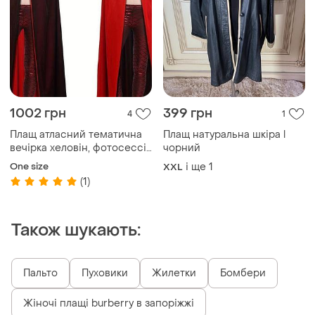
1002 грн
399 грн
4
1
Плащ атласний тематична
Плащ натуральна шкіра l
вечірка хеловін, фотосессія
чорний
односторонній/
One size
і ще
1
XXL
двухсторонній
(1)
Також шукають:
Пальто
Пуховики
Жилетки
Бомбери
Жіночі плащі burberry в запоріжжі