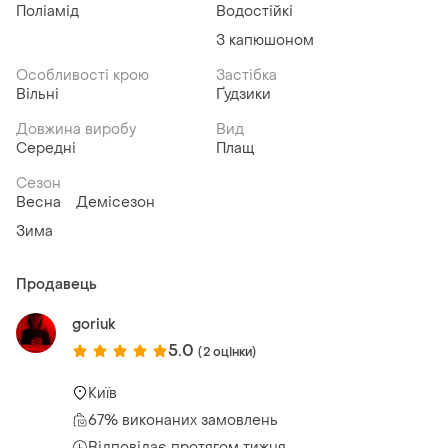
Поліамід
Водостійкі
З капюшоном
Особливості крою
Застібка
Вільні
Ґудзики
Довжина виробу
Вид
Середні
Плащ
Сезон
Весна
Демісезон
Зима
Продавець
goriuk
5.0
(2 оцінки)
Київ
67% виконаних замовлень
Відповідає протягом тижня