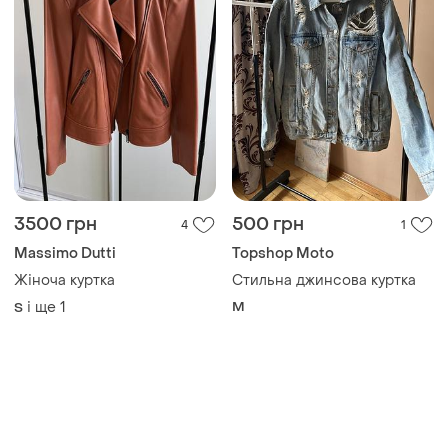
3500 грн
500 грн
4
1
Massimo Dutti
Topshop Moto
Жіноча куртка
Стильна джинсова куртка
і ще
1
M
S