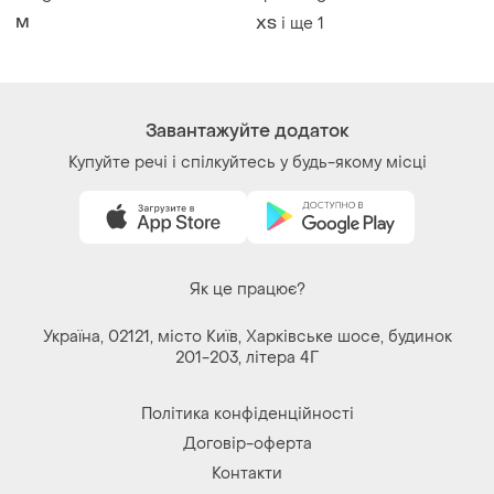
hilfiger
тренч tiger of sweden
(размер xs / 34) оригинал
M
і ще
1
ХS
Завантажуйте додаток
Купуйте речі і спілкуйтесь у будь-якому місці
Як це працює?
Україна, 02121, місто Київ, Харківське шосе, будинок
201-203, літера 4Г
Політика конфіденційності
Договір-оферта
Контакти