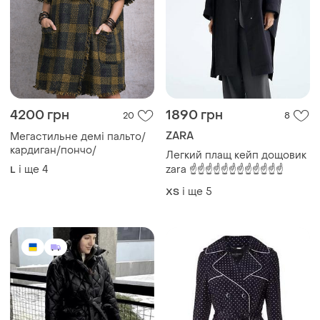
4200 грн
1890 грн
20
8
ZARA
Мегастильне демі пальто/
кардиган/пончо/
Легкий плащ кейп дощовик
і ще
4
zara ☝️☝️☝️☝️☝️☝️☝️☝️☝️☝️☝️☝️
L
і ще
5
ХS