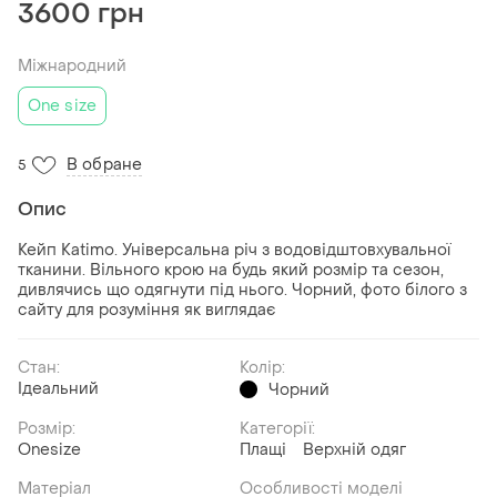
3600 грн
Міжнародний
One size
В обране
5
Опис
Кейп Katimo. Універсальна річ з водовідштовхувальної
тканини. Вільного крою на будь який розмір та сезон,
дивлячись що одягнути під нього. Чорний, фото білого з
сайту для розуміння як виглядає
Стан:
Колір:
Ідеальний
Чорний
Розмір:
Категорії:
Onesize
Плащі
Верхній одяг
Матеріал
Особливості моделі