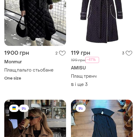
1900 грн
119 грн
2
3
-41%
199 грн
Monmur
AMISU
Плащ,пальто стьобане
Плащ тренч
One size
і ще
3
S