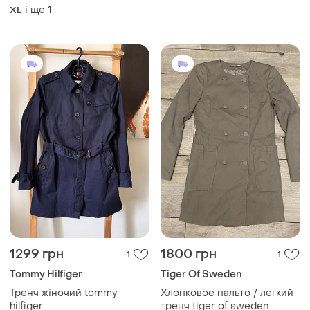
тренч zara
M-L
розмір m-l
і ще
1
XL
1299 грн
1800 грн
1
1
Tommy Hilfiger
Tiger Of Sweden
Тренч жіночий tommy
Хлопковое пальто / легкий