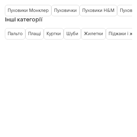
Пуховики Монклер
Пуховички
Пуховики H&M
Пуховик
Інші категорії
Пальто
Плащі
Куртки
Шуби
Жилетки
Піджаки і жа