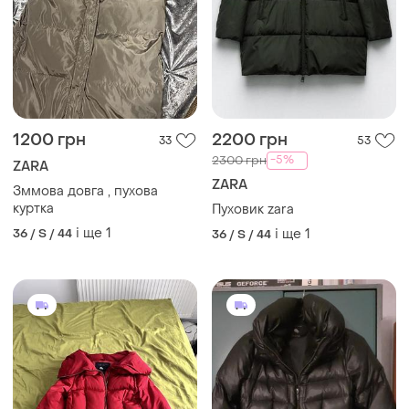
1200 грн
2200 грн
33
53
-5%
2300 грн
ZARA
ZARA
Зммова довга , пухова
куртка
Пуховик zara
і ще
1
36 / S / 44
і ще
1
36 / S / 44