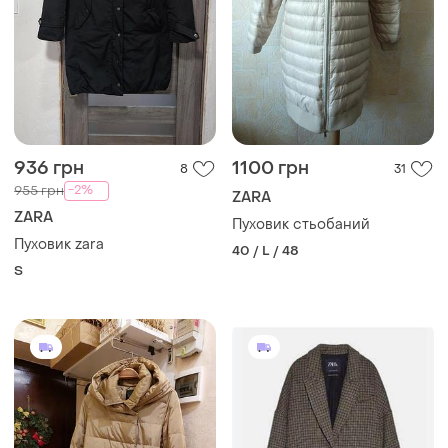
936 грн
1100 грн
8
31
-2%
955 грн
ZARA
ZARA
Пуховик стьобаний
Пуховик zara
40 / L / 48
S