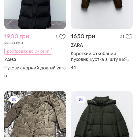
1900 грн
1650 грн
3
51
2000 грн
ZARA
розпродаж до 07 серп
Короткий стьобаний
пуховик ,куртка зі штучної
ZARA
шкіри zara
44
Пуховик чорний довгий zara
S