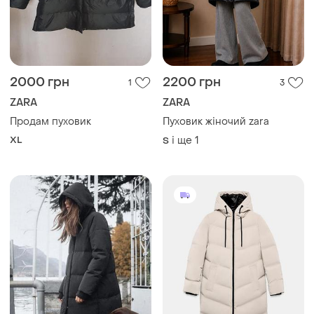
2000 грн
2200 грн
1
3
ZARA
ZARA
Продам пуховик
Пуховик жіночий zara
XL
і ще
1
S