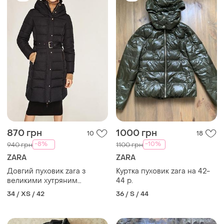
870 грн
1000 грн
10
18
-8%
-10%
940 грн
1100 грн
ZARA
ZARA
Довгий пуховик zara з
Куртка пуховик zara на 42-
великими хутряним
44 р.
коміром і капюшон пух
34 / XS / 42
36 / S / 44
перо