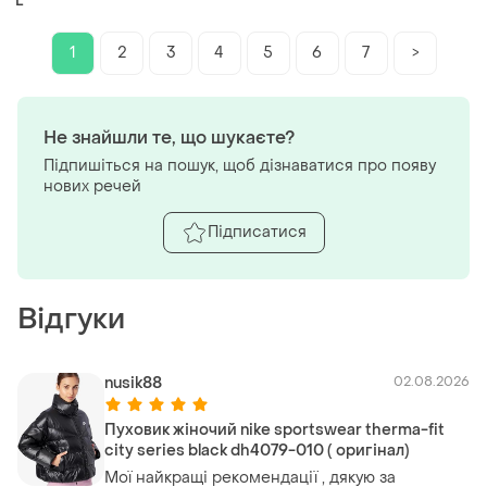
L
молочного кольору розмір l
1
2
3
4
5
6
7
>
Не знайшли те, що шукаєте?
Підпишіться на пошук, щоб дізнаватися про появу
нових речей
Підписатися
Відгуки
nusik88
02.08.2026
Пуховик жіночий nike sportswear therma-fit
city series black dh4079-010 ( оригінал)
Мої найкращі рекомендації , дякую за