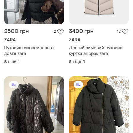
2500 грн
3400 грн
2
12
ZARA
ZARA
Пуховик пуховеипальто
Довгий зимовий пуховик
довге zara
куртка анорак zara
і ще
1
і ще
4
S
S