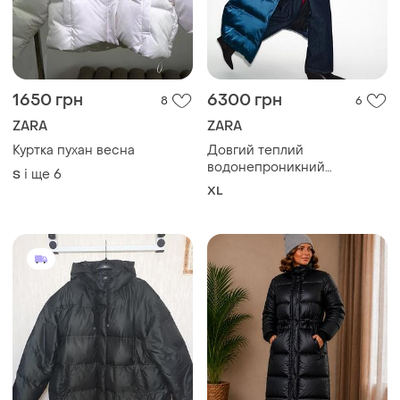
1650 грн
6300 грн
8
6
ZARA
ZARA
Куртка пухан весна
Довгий теплий
водонепроникний
і ще
6
S
вітрозахисний пуховик zara
XL