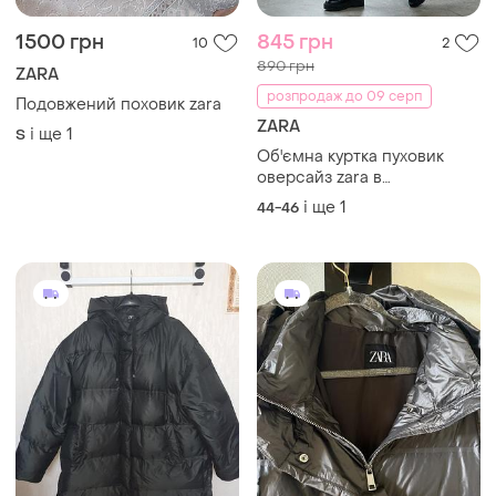
1500 грн
845 грн
10
2
890 грн
ZARA
розпродаж до 09 серп
Подовжений поховик zara
ZARA
і ще
1
S
Об'ємна куртка пуховик
оверсайз zara в
лавандовому кольорі р.44-
і ще
1
44-46
46-48