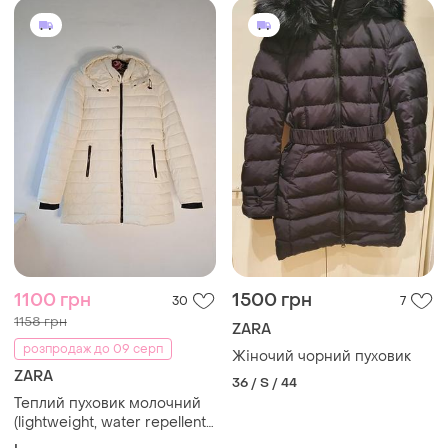
1100 грн
1500 грн
30
7
1158 грн
ZARA
розпродаж до 09 серп
Жіночий чорний пуховик
ZARA
36 / S / 44
Теплий пуховик молочний
(lightweight, water repellent)
з термоутепленням zara