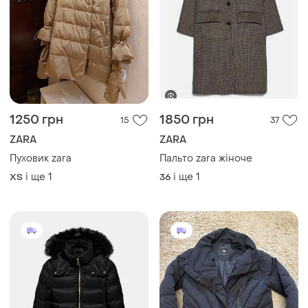
1250 грн
1850 грн
15
37
ZARA
ZARA
Пуховик zara
Пальто zara жіноче
і ще
1
і ще
1
ХS
36