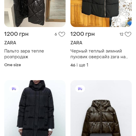
1200 грн
1200 грн
6
12
ZARA
ZARA
Пальто зара тепле
Черный теплый зимний
розпродаж
пуховик оверсайз zara на
молнии с карманами
One size
і ще
1
46