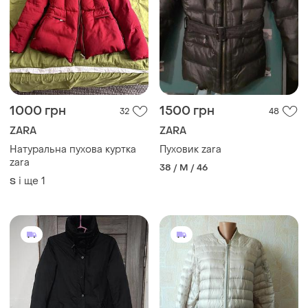
1000 грн
1500 грн
32
48
ZARA
ZARA
Натуральна пухова куртка
Пуховик zara
zara
38 / M / 46
і ще
1
S