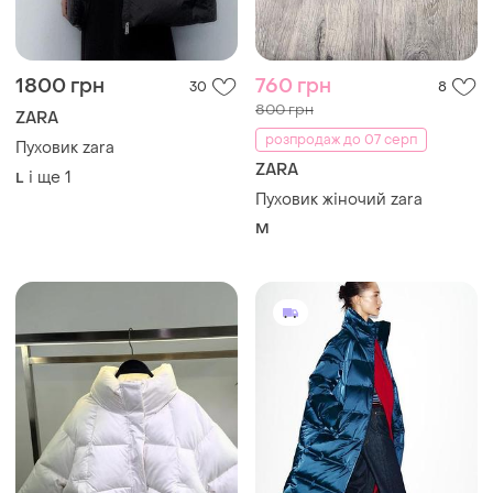
1800 грн
760 грн
30
8
800 грн
ZARA
розпродаж до 07 серп
Пуховик zara
ZARA
і ще
1
L
Пуховик жіночий zara
M