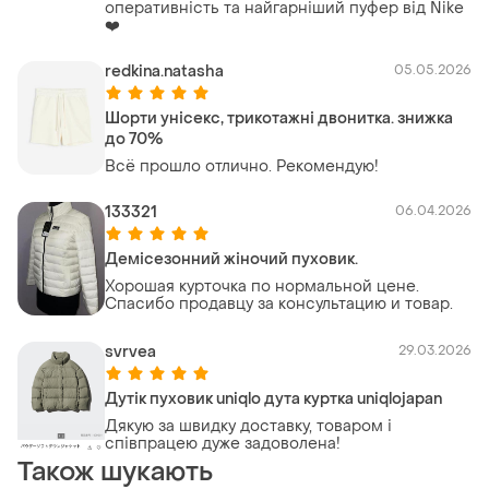
оперативність та найгарніший пуфер від Nike
❤️
redkina.natasha
05.05.2026
Шорти унісекс, трикотажні двонитка. знижка
до 70%
Всё прошло отлично. Рекомендую!
133321
06.04.2026
Демісезонний жіночий пуховик.
Хорошая курточка по нормальной цене.
Спасибо продавцу за консультацию и товар.
svrvea
29.03.2026
Дутік пуховик uniqlo дута куртка uniqlojapan
Дякую за швидку доставку, товаром і
співпрацею дуже задоволена!
Також шукають