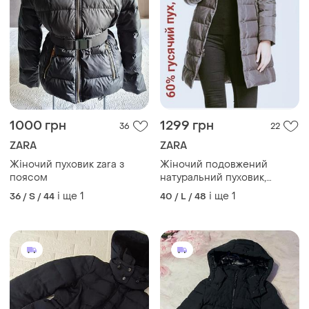
1000 грн
1299 грн
36
22
ZARA
ZARA
Жіночий пуховик zara з
Жіночий подовжений
поясом
натуральний пуховик,
зимова стьобана куртка з
і ще
1
і ще
1
36 / S / 44
40 / L / 48
капюшоном, сірий,
бежевий, коричневий, пух,
перо