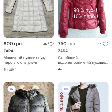
800 грн
750 грн
45
18
ZARA
ZARA
Молочный пуховик пух/
Стьобаний
перо silolona, р.s-m
водонепроникний пуховик
курточка zara.
і ще
1
46
S