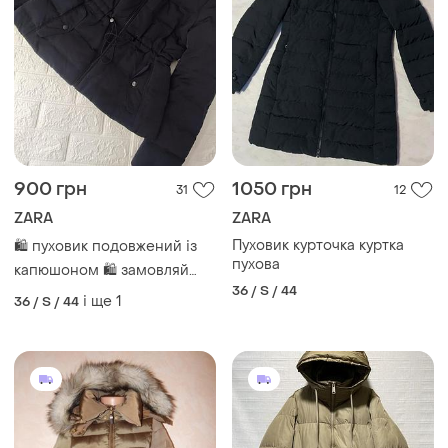
900 грн
1050 грн
31
12
ZARA
ZARA
Пуховик курточка куртка
🛍️ пуховик подовжений із
пухова
капюшоном 🛍️ замовляй
36 / S / 44
безпечну оплату 24/7 🛍️
і ще
1
36 / S / 44