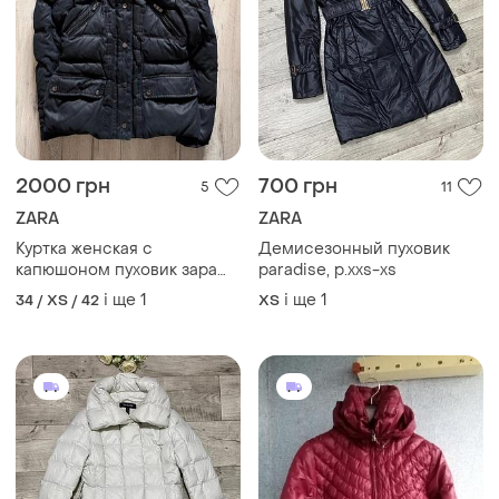
2000 грн
700 грн
5
11
ZARA
ZARA
Куртка женская с
Демисезонный пуховик
капюшоном пуховик зара
paradise, р.xxs-xs
zara размер xs- s
і ще
1
і ще
1
34 / XS / 42
ХS