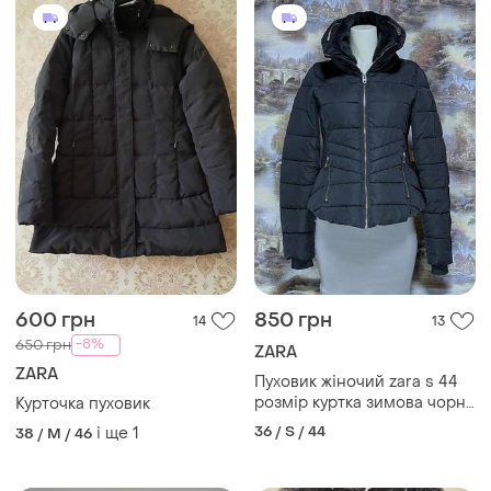
600 грн
850 грн
14
13
-8%
650 грн
ZARA
ZARA
Пуховик жіночий zara s 44
розмір куртка зимова чорна
Курточка пуховик
коротка синтепон
36 / S / 44
і ще
1
38 / M / 46