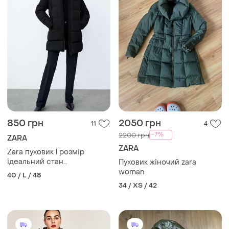
850 грн
2050 грн
11
4
-7%
2200 грн
ZARA
ZARA
Zara пуховик l розмір
ідеальний стан
Пуховик жіночий zara
натуральний пух без
woman
40 / L / 48
капюшона
34 / XS / 42