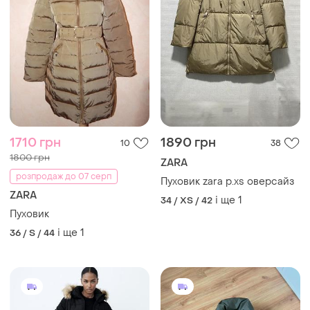
1710 грн
1890 грн
10
38
1800 грн
ZARA
розпродаж до 07 серп
Пуховик zara p.xs оверсайз
ZARA
і ще
1
34 / XS / 42
Пуховик
і ще
1
36 / S / 44