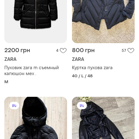
2200 грн
800 грн
4
57
ZARA
ZARA
Пуховик zara m съемный
Куртка пухова zara
капюшон мех .
40 / L / 48
M