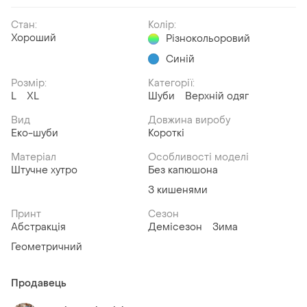
Стан:
Колір:
Хороший
Різнокольоровий
Синій
Розмір:
Категорії:
L
XL
Шуби
Верхній одяг
Вид
Довжина виробу
Еко-шуби
Короткі
Матеріал
Особливості моделі
Штучне хутро
Без капюшона
З кишенями
Принт
Сезон
Абстракція
Демісезон
Зима
Геометричний
Продавець