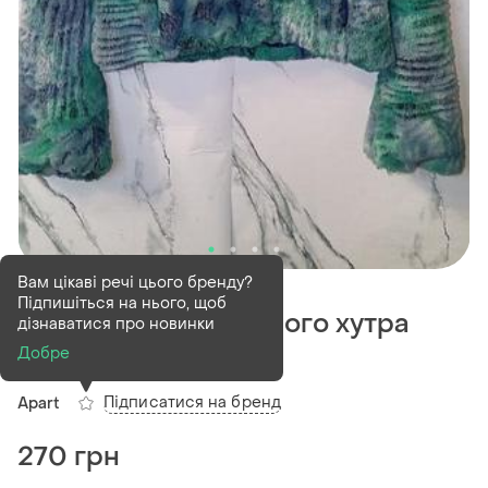
В наявності
1 шт
Вам цікаві речі цього бренду?
Підпишіться на нього, щоб
Шубка apart з штучного хутра
дізнаватися про новинки
коротка
Добре
Підписатися на бренд
Apart
270 грн