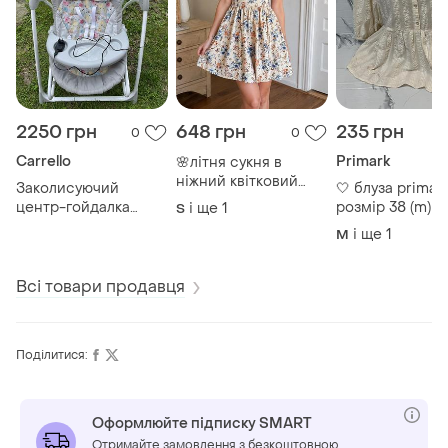
2250 грн
648 грн
235 грн
0
0
Carrello
Primark
🌸літня сукня в
ніжний квітковий
Заколисуючий
🤍 блуза primark
принт 🌸 розмір м
центр-гойдалка
розмір 38 (m) 
і ще
1
S
carrello 🌿👶
і ще
1
M
Всі товари продавця
Поділитися:
Оформлюйте підписку SMART
Отримайте замовлення з безкоштовною