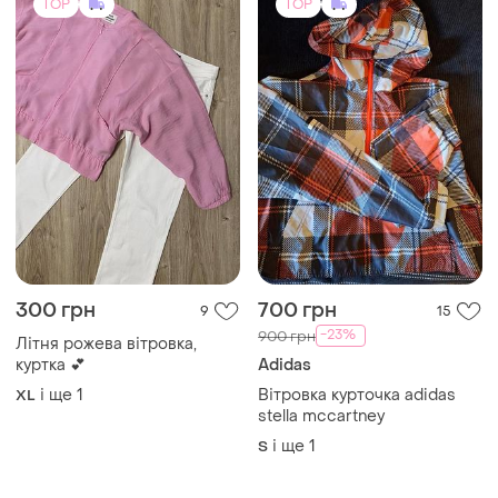
і ще
1
S
TOP
TOP
500 грн
1250 грн
2
3
-17%
1500 грн
Reebok
Натурвльна дублянка
Куртка жіноча демисизонна