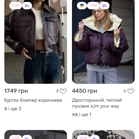
TOP
TOP
3000 грн
800 грн
16
24
-25%
4000 грн
Lipsy
Кожана куртка diesel black
Жіночий жакет бренду lipsy
gold
london
S
42 / XL / 50