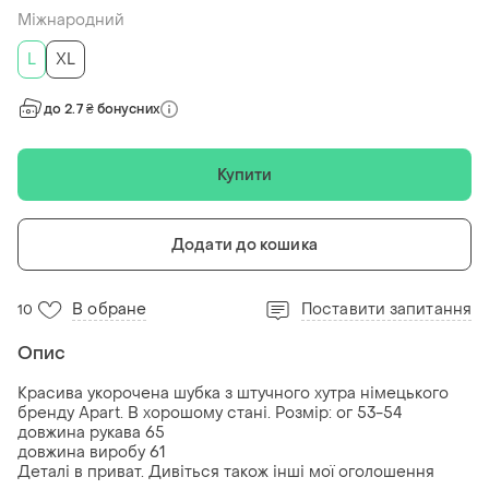
Міжнародний
L
XL
до 2.7 ₴ бонусних
Купити
Додати до кошика
В обране
Поставити запитання
10
Опис
Красива укорочена шубка з штучного хутра німецького
бренду Apart. В хорошому стані. Розмір: ог 53-54
довжина рукава 65
довжина виробу 61
Деталі в приват. Дивіться також інші мої оголошення