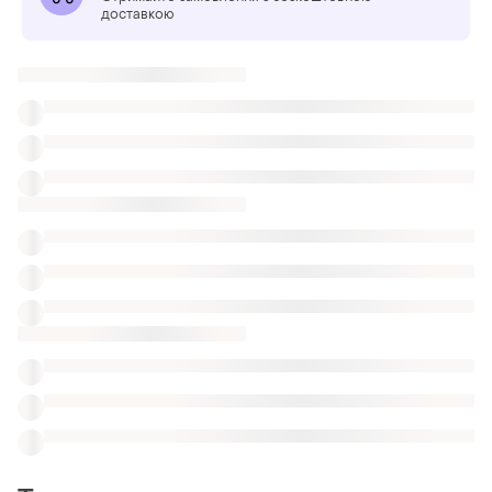
доставкою
Також шукають:
Піджаки і жакети в Івано-Франківськ
Дублянки в Івано-Франківськ
Плаття в Івано-Франківськ
Верхній одяг
Шуби з кролика в рівному
Еко товари
Перчатки под шубку
Шуби із лисиці ціни
Шуби з норки сіра з капюшоном
Гірчичні норкові шуби