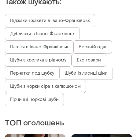
ТОП оголошень
TOP
TOP
1749 грн
4450 грн
3
5
Куртка бомпер коричнева
Двосторонній, теплий
пуховик s/m your way
і ще
2
S
і ще
1
ХS