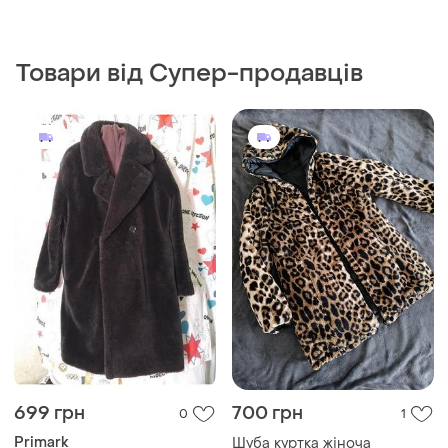
699 грн
700 грн
0
1
Primark
Шуба куртка жіноча
Теплая двубортная еко
і ще
1
S
шуба
і ще
1
XL