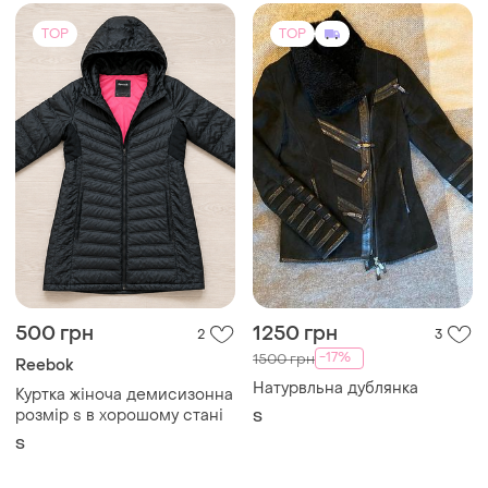
розмір s в хорошому стані
S
S