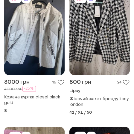
TOP
TOP
300 грн
700 грн
9
15
-23%
900 грн
Літня рожева вітровка,
куртка 💕
Adidas
і ще
1
Вітровка курточка adidas
XL
stella mccartney