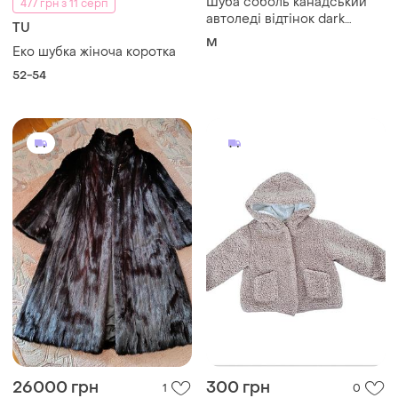
26000 грн
300 грн
1
0
Saga Mink
ZARA
Норкова шуба німеччина
Шубка тедді zara , 74 р
saga mink
Інший
і ще
1
S