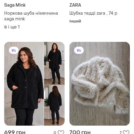
699 грн
700 грн
0
7
Трендова шубка
629 грн з 11 серп
і ще
1
S
Studio
Женская искусственная
шубка шуба куртка тедди
демисезонная studio
і ще
1
XL
outerwear xxl
Завантажуйте додаток
Купуйте речі і спілкуйтесь у будь-якому місці
Як це працює?