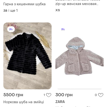
zip-up женская меховая
Гарна з кишенями шубка
куртка-полушубок
ХS
і ще
1
38
5500 грн
300 грн
1
0
ZARA
Норкова шуба на змійці