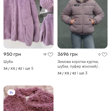
950 грн
3696 грн
19
0
Шуба
Зимова коротка куртка,
шубка, пуфер жіночий/
і ще
5
34 / XS / 42
ліловий
і ще
3
34 / XS / 42