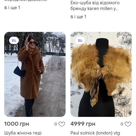
Еко-шуба від відомого
і ще
1
S
бренду karen millen у
розмірі s
і ще
1
S
1000 грн
4999 грн
0
0
Шуба жіноча теді
Paul solnick (london) vtg