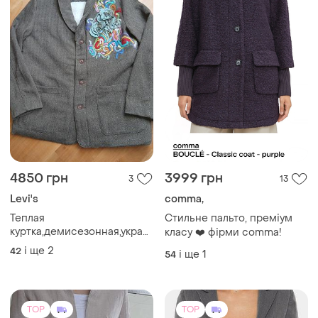
4850 грн
3999 грн
3
13
Levi's
comma,
Теплая
Стильне пальто, преміум
куртка,демисезонная,украшена
класу ❤️ фірми comma!
авторской вишивкой и
і ще
2
42
і ще
1
54
аппликацией ручной
работы.
TOP
TOP