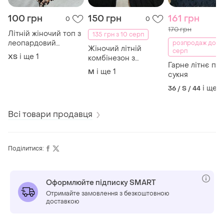
100 грн
150 грн
161 грн
0
0
170 грн
Літній жіночий топ з
135 грн з 10 серп
леопардовий
розпродаж до 0
Жіночий літній
серп
принтом
і ще
1
ХS
комбінезон з
Гарне літнє пла
широкими брюками і
і ще
1
M
сукня
відкритою спинкою
і ще
1
36 / S / 44
Всі товари продавця
Поділитися:
Оформлюйте підписку SMART
Отримайте замовлення з безкоштовною
доставкою