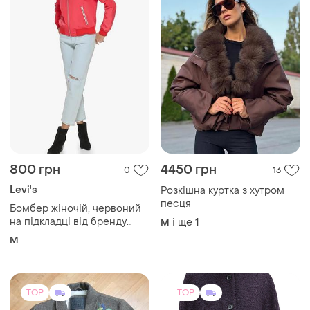
800 грн
4450 грн
0
13
Levi's
Розкішна куртка з хутром
песця
Бомбер жіночій, червоний
на підкладці від бренду
і ще
1
M
levi's
M
TOP
TOP