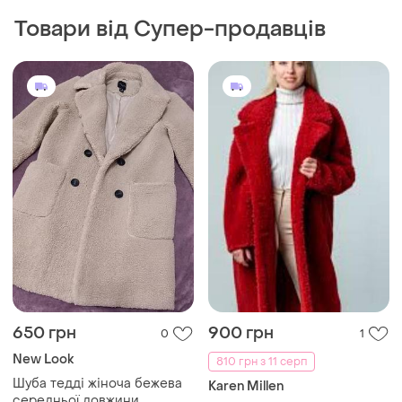
Товари від Супер-продавців
650 грн
900 грн
0
1
New Look
810 грн з 11 серп
Шуба тедді жіноча бежева
Karen Millen
середньої довжини