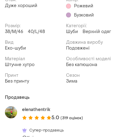
Дуже хороший
Рожевий
Бузковий
Розмір:
Категорії:
38/M/46
40/L/48
Шуби
Верхній одяг
Вид
Довжина виробу
Еко-шуби
Подовжені
Матеріал
Особливості моделі
Штучне хутро
Без капюшона
Принт
Сезон
Без принту
Зима
Продавець
elenathentrik
5.0
(319 оцінок)
Супер-продавець