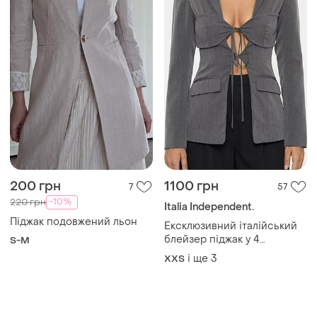
200 грн
1100 грн
7
57
-10%
220 грн
Italia Independent.
Піджак подовжений льон
Ексклюзивний італійський
блейзер піджак у 4
S-M
кольорах сірий , рожевий,
і ще
3
XХS
чорний , беж