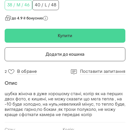
38 / M / 46
40 / L / 48
до 4.9 ₴ бонусних
Купити
Додати до кошика
В обране
Поставити запитання
2
Опис
шубка жіноча в дуже хорошому стані, колір як на перших
двох фото, є кишені, не можу сказати що мєга тепла , на
-10 буде холодно, на нуль,невеликий мінус, то тепло буде,
виглядає гарно,по бокам ,як трохи полуколо, не можу
краще сфоткати камера не передає колір
Стан:
Колір: