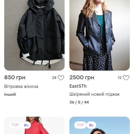
850 грн
2500 грн
24
12
East5Th
Вітровка жіноча
Шкіряний новий піджак
Інший
36 / S / 44
TOP
TOP