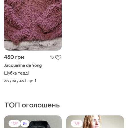
450 грн
13
Jacqueline de Yong
Шубка тедді
і ще
1
38 / M / 46
ТОП оголошень
TOP
TOP