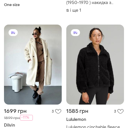
(1950-1970 ) накидка з
One size
натурального хутра лисиці
і ще
1
S
1699 грн
1585 грн
3
3
-11%
1899 грн
Lululemon
Dilvin
Lululemon cinchable fleece