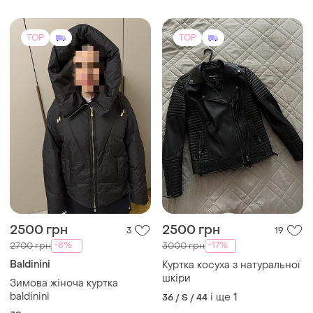
TOP
TOP
2500 грн
2500 грн
3
19
-8%
-17%
2700 грн
3000 грн
Baldinini
Куртка косуха з натуральної
шкіри
Зимова жіноча куртка
baldinini
і ще
1
36 / S / 44