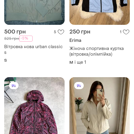
500 грн
250 грн
5
1
-5%
525 грн
Erima
Вітровка нова urban classic
Жіноча спортивна куртка
s
(вітровка/олімпійка)
S
і ще
1
M