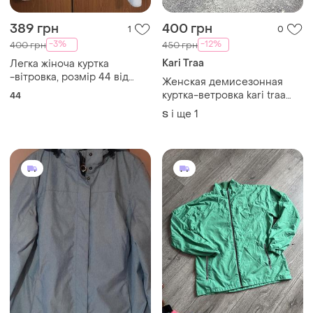
389 грн
400 грн
1
0
-3%
-12%
400 грн
450 грн
Kari Traa
Легка жіноча куртка
-вітровка, розмір 44 від
Женская демисезонная
бренду navigazione,
куртка-ветровка kari traa
44
(ліоцелл)
siri
і ще
1
S