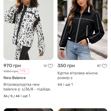
970 грн
350 грн
12
87
-11%
1080 грн
Куртка вітровка жіноча
New Balance
розмір s
Вітровка/куртка new
і ще
1
ХS
balance р. s/36/8 - підійде
також на р. м/38/10
і ще
1
36 / S / 44