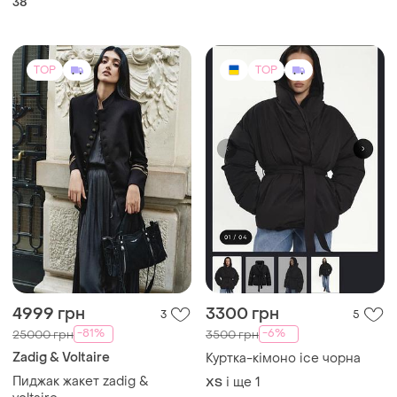
38
TOP
TOP
4999 грн
3300 грн
3
5
-81%
-6%
25000 грн
3500 грн
Zadig & Voltaire
Куртка-кімоно ice чорна
Пиджак жакет zadig &
і ще
1
ХS