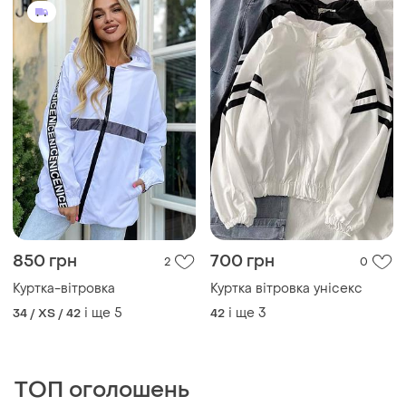
850 грн
700 грн
2
0
Куртка-вітровка
Куртка вітровка унісекс
і ще
5
і ще
3
34 / XS / 42
42
ТОП оголошень