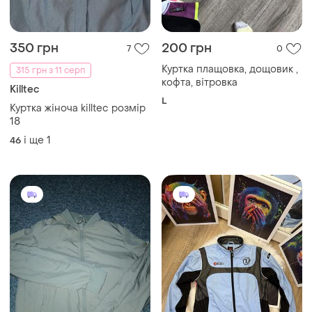
350 грн
200 грн
7
0
Куртка плащовка, дощовик ,
315 грн з 11 серп
кофта, вітровка
Killtec
L
Куртка жіноча killtec розмір
18
і ще
1
46