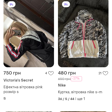
750 грн
480 грн
4
21
-27%
650 грн
Victoria's Secret
Nike
Ефектна вітровка pink
розмір s
Куртка, вітровка nike s-m
S
і ще
1
36 / S / 44