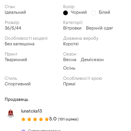
Стан:
Колір:
Ідеальний
Чорний
Білий
Розмір:
Категорії:
36/S/44
Вітровки
Верхній одяг
Особливості моделі
Довжина виробу
Без капюшона
Короткі
Принт
Сезон
Тваринний
Весна
Демісезон
Осінь
Стиль
Особливості крою
Спортивний
Прямі
Продавець
lunatcka13
5.0
(151 оцінка)
Супер-продавець