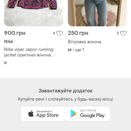
900 грн
250 грн
4
3
Nike
Вітровка жіноча
Nike viper vapor running
і ще
1
M
jacket оригінал жіноча
вітровка вітрівка куртка
S
штормовка для бігу
спортивна бігова найк
фірмова брендова
оригінальна с s
Завантажуйте додаток
Купуйте речі і спілкуйтесь у будь-якому місці