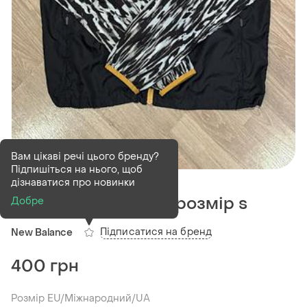
Вам цікаві речі цього бренду?
Підпишіться на нього, щоб
В наявності
1 шт
дізнаватися про новинки
Вітровка куртка nb, розмір s
Добре
Підписатися на бренд
New Balance
400 грн
Розмір EU/Міжнародний/UA