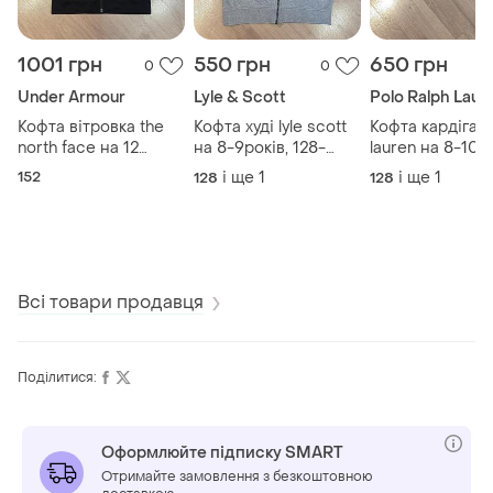
1001 грн
550 грн
650 грн
0
0
Under Armour
Lyle & Scott
Polo Ralph Laur
Кофта вітровка the
Кофта худі lyle scott
Кофта кардіган 
north face на 12
на 8-9років, 128-
lauren на 8-10ро
років, 152см
134см
128-140см
152
і ще
1
і ще
1
128
128
Всі товари продавця
Поділитися:
Оформлюйте підписку SMART
Отримайте замовлення з безкоштовною