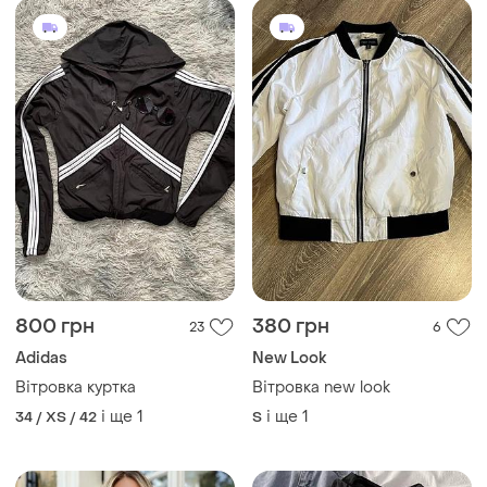
800 грн
380 грн
23
6
Adidas
New Look
Вітровка куртка
Вітровка new look
і ще
1
і ще
1
34 / XS / 42
S