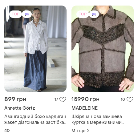
TOP
TOP
899 грн
15990 грн
17
10
Annette Görtz
MADELEINE
Авангардний бохо кардиган
Шкіряна нова замшева
жакет діагональна застібка
куртка з мереживними
білий жатий льон германія
вставками. розмір 48-50
40
і ще
2
M
дизайнер гранж