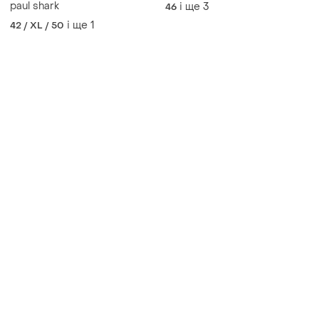
paul shark
і ще
3
46
і ще
1
42 / XL / 50