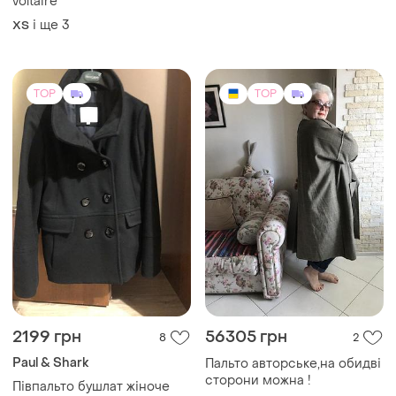
voltaire
і ще
3
ХS
TOP
TOP
2199 грн
56305 грн
8
2
Paul & Shark
Пальто авторське,на обидві
сторони можна !
Півпальто бушлат жіноче