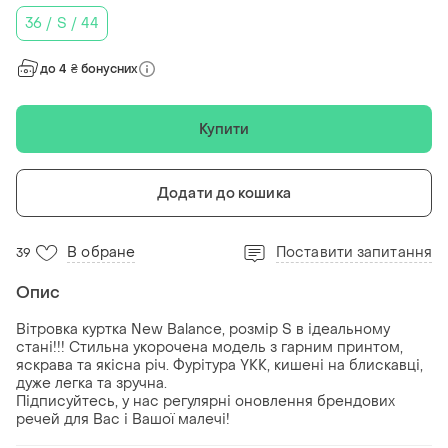
36 / S / 44
до 4 ₴ бонусних
Купити
Додати до кошика
В обране
Поставити запитання
39
Опис
Вітровка куртка New Balance, розмір S в ідеальному
стані!!! Стильна укорочена модель з гарним принтом,
яскрава та якісна річ. Фурітура YKK, кишені на блискавці,
дуже легка та зручна.
Підписуйтесь, у нас регулярні оновлення брендових
речей для Вас і Вашої малечі!