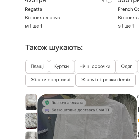
425 грн
500 гр
4
Regatta
French C
Вітровка жіноча
Вітровка
і ще
1
і ще
1
M
S
Також шукають:
Плащі
Куртки
Нічні сорочки
Одяг
Жілети спортивні
Жіночі вітровки demix
Безпечна оплата
Безкоштовна доставка SMART