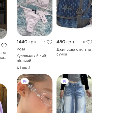
1440 грн
450 грн
1
0
Роза
Джинсова стильна
овка
сумка
Куппльник білий
вка
жіночий
роздільний
і ще
3
S