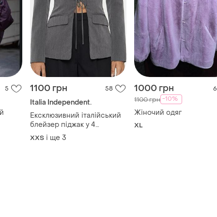
1100 грн
1000 грн
5
58
6
-10%
1100 грн
Italia Independent.
й
Жіночий одяг
Ексклюзивний італійський
блейзер піджак у 4
XL
кольорах сірий , рожевий,
і ще
3
XХS
чорний , беж