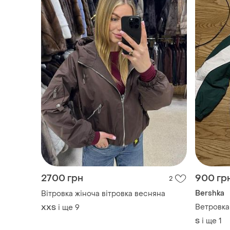
2700 грн
900 гр
2
Bershka
Вітровка жіноча вітровка весняна
Ветровка
і ще
9
XХS
і ще
1
S