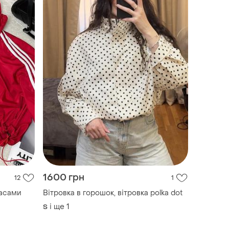
1600 грн
12
1
пасами
Вітровка в горошок, вітровка polka dot
і ще
1
S