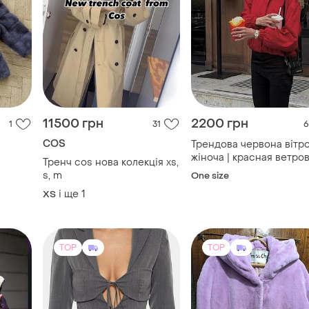
11500 грн
2200 грн
1
31
6
COS
Трендова червона вітр
жіноча | красная ветро
Тренч cos нова колекція xs,
из плащевки | вітровка
s, m
One size
рожева
і ще
1
ХS
TOP
TOP