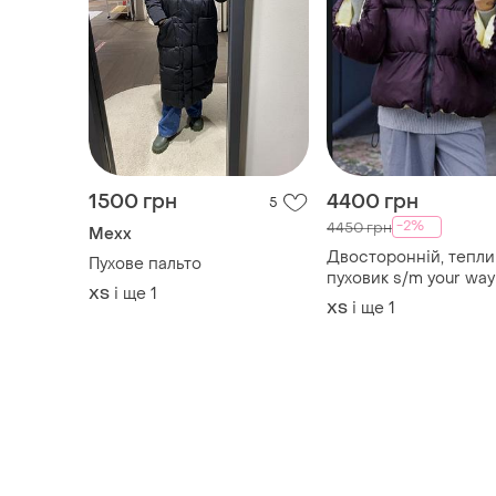
1500 грн
4400 грн
5
-2%
4450 грн
Mexx
Двосторонній, тепли
Пухове пальто
пуховик s/m your way
і ще
1
ХS
і ще
1
ХS