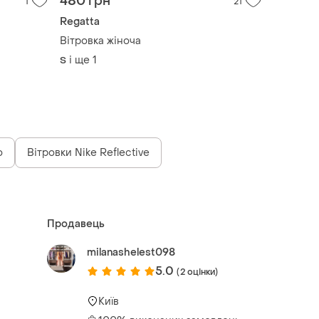
480 грн
1
21
Regatta
Вітровка жіноча
і ще
1
S
o
Вітровки Nike Reflective
Продавець
milanashelest098
5.0
(2 оцінки)
Київ