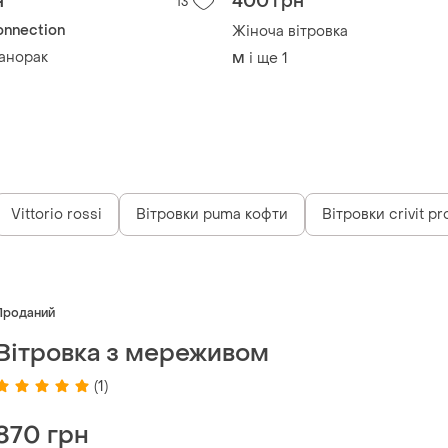
н
400 грн
13
onnection
Жіноча вітровка
 анорак
і ще
1
M
Vittorio rossi
Вітровки puma кофти
Вітровки crivit pr
Проданий
Вітровка з мереживом
(1)
870 грн