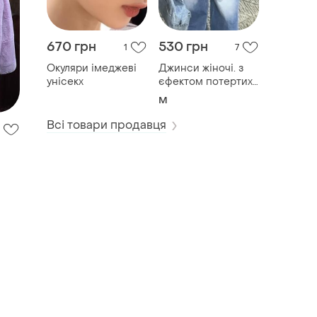
670 грн
530 грн
1
7
Окуляри імеджеві
Джинси жіночі. з
унісекх
єфектом потертих.
розмір по бірці м.
M
нові.
Всі товари продавця