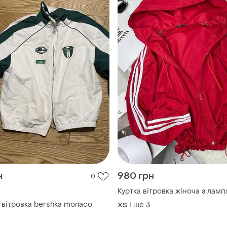
н
980 грн
0
Куртка вітровка жіноча з лам
 вітровка bershka monaco
і ще
3
ХS