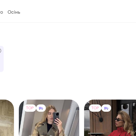
то
Осінь
TOP
TOP