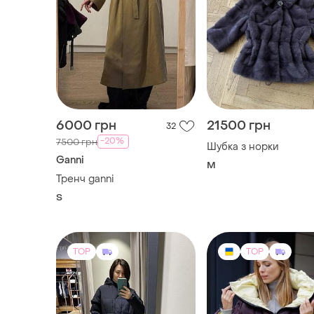
6000 грн
21500 грн
32
-20%
7500 грн
Шубка з норки
Ganni
M
Тренч ganni
S
TOP
TOP