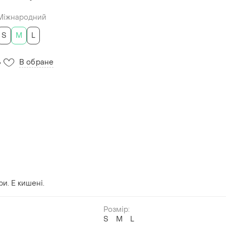
Міжнародний
S
M
L
В обране
6
ри. Е кишені.
Розмір:
S
M
L