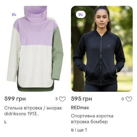
599 грн
595 грн
3
0
REDmax
Стильна вітровка / анорак
didriksons 1913
Спортивна коротка
(stormsystem)
вітровка бомбер
L
і ще
1
S