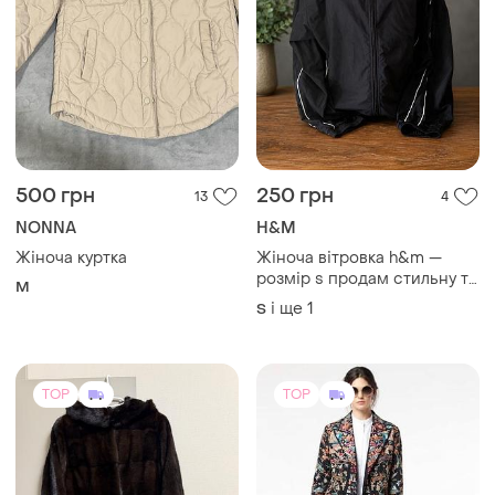
500 грн
250 грн
13
4
NONNA
H&M
Жіноча куртка
Жіноча вітровка h&m —
розмір s продам стильну та
M
практичну жіночу чорну
і ще
1
S
вітровку h&m у класичному
спортивному стилі.
виглядає сучасно
TOP
TOP