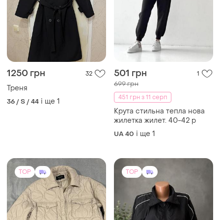
1250 грн
501 грн
32
1
699 грн
Треня
451 грн з 11 серп
і ще
1
36 / S / 44
Крута стильна тепла нова
жилетка жилет. 40-42 р
і ще
1
UA 40
TOP
TOP