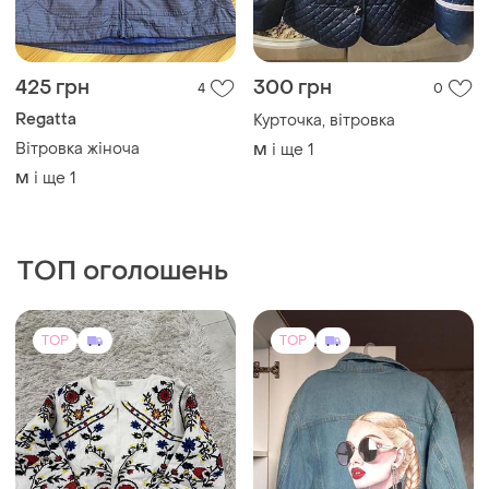
425 грн
300 грн
4
0
Regatta
Курточка, вітровка
Вітровка жіноча
і ще
1
M
і ще
1
M
ТОП оголошень
TOP
TOP