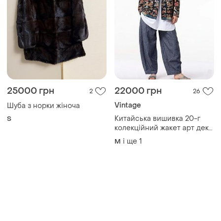
25000 грн
22000 грн
2
26
Vintage
Шуба з норки жіноча
Китайська вишивка 20-г
S
колекційний жакет арт деко
canton шовк вінтаж ретро
і ще
1
M
птиці люди звірі орнамент
оригінал