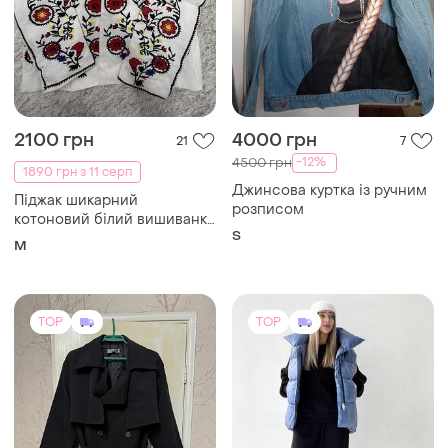
2100 грн
4000 грн
21
7
-12%
4500 грн
1890 грн з 11 серп
Джинсова куртка із ручним
Піджак шикарний
розписом
котоновий білий вишиванка
S
!на с-м
M
TOP
TOP