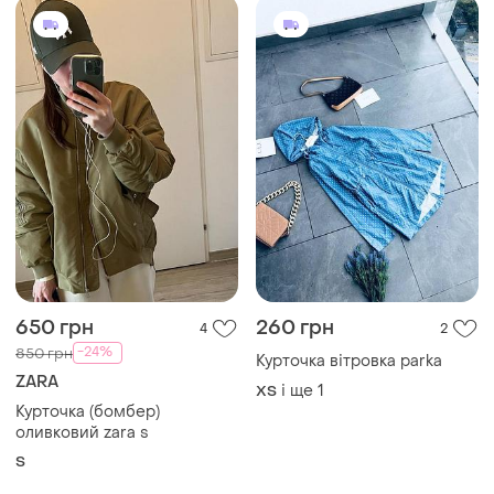
650 грн
260 грн
4
2
-24%
850 грн
Курточка вітровка parka
ZARA
і ще
1
ХS
Курточка (бомбер)
оливковий zara s
S