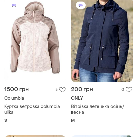
1500 грн
200 грн
3
0
Columbia
ONLY
Куртка ветровка columbia
Вітрівка легенька осінь/
ulika
весна
S
M