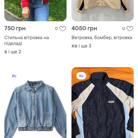
750 грн
4050 грн
0
0
Стильна вітровка на
Ветровка, бомбер, вітровка
підкладі
і ще
3
ХS
і ще
2
S