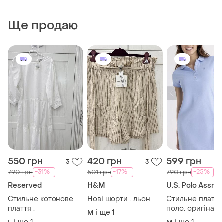
Ще продаю
550 грн
420 грн
599 грн
3
3
-31%
-17%
-25%
790 грн
501 грн
790 грн
Reserved
H&M
U.S. Polo Assn
Стильне котонове
Нові шорти . льон
Стильне плаття 
плаття .
поло. оригінал
і ще
1
M
і ще
1
і ще
1
L
M