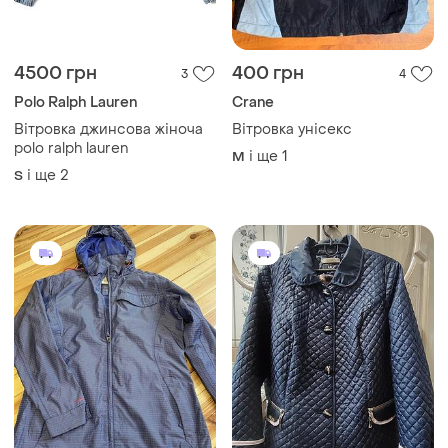
4500 грн
400 грн
3
4
Polo Ralph Lauren
Crane
Вітровка джинсова жіноча
Вітровка унісекс
polo ralph lauren
і ще
1
M
і ще
2
S