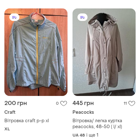
200 грн
445 грн
0
11
Craft
Peacocks
Вітровка craft р-р xl
Вітровка/ легка куртка
peacocks, 48-50 ( l/ xl)
XL
і ще
1
UA 48