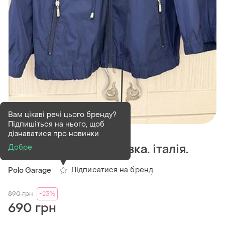
Вам цікаві речі цього бренду?
Підпишіться на нього, щоб
В наявності
1 шт
дізнаватися про новинки
Дуже стильна вітровка. італія.
Добре
Підписатися на бренд
Polo Garage
890
грн
-23%
690 грн