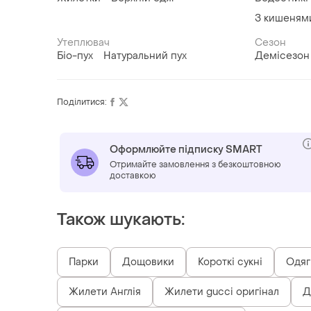
З кишеням
Утеплювач
Сезон
Біо-пух
Натуральний пух
Демісезон
Поділитися:
Оформлюйте підписку SMART
Отримайте замовлення з безкоштовною
доставкою
Також шукають:
Парки
Дощовики
Короткі сукні
Одяг
Жилети Англія
Жилети gucci оригінал
Д