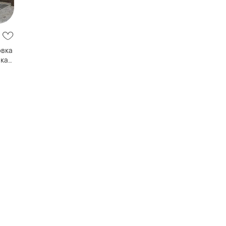
овка
вка