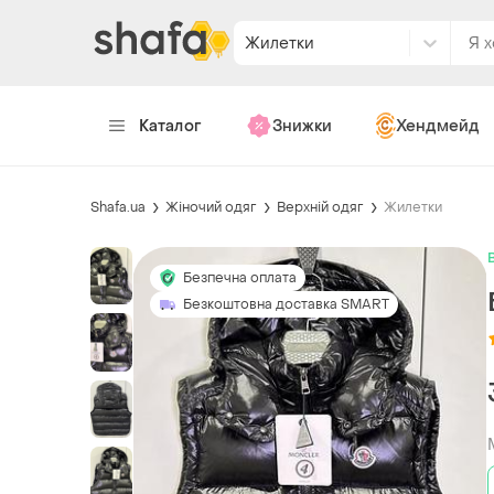
Жилетки
Каталог
Знижки
Хендмейд
Shafa.ua
Жіночий одяг
Верхній одяг
Жилетки
Безпечна оплата
Безкоштовна доставка SMART