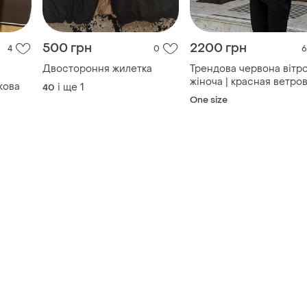
500 грн
2200 грн
4
0
6
Двостороння жилетка
Трендова червона вітр
жіноча | красная ветро
кова
і ще
1
40
из плащевки | вітровка
One size
рожева
ю