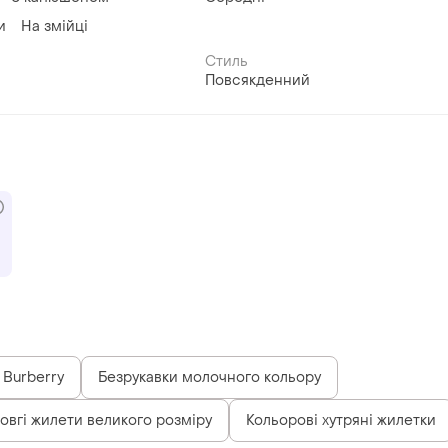
и
На змійці
Стиль
Повсякденний
 Burberry
Безрукавки молочного кольору
овгі жилети великого розміру
Кольорові хутряні жилетки