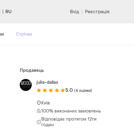
RU
Вхід
|
Реєстрація
ки
Стрічка
Продавець
julia-dallas
5.0
(4 оцінки)
Київ
100% виконаних замовлень
Відповідає протягом 12ти
годин