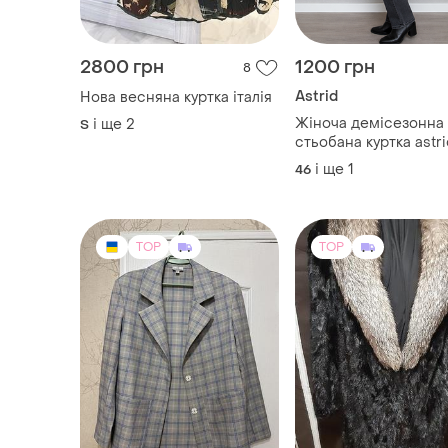
2800 грн
1200 грн
8
Astrid
Нова весняна куртка італія
Жіноча демісезонна
і ще
2
S
стьобана куртка as
і ще
1
46
TOP
TOP