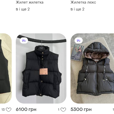
Жилет жилетка
Жилетка люкс
і ще
2
і ще
2
S
S
6100 грн
5300 грн
13
1
1