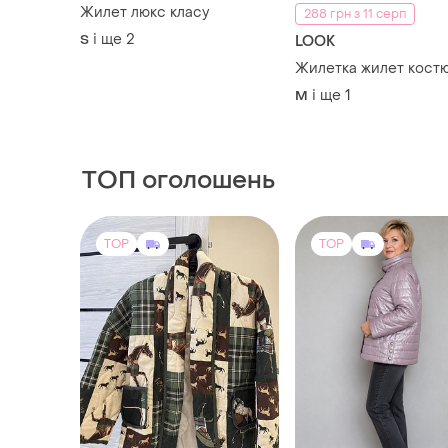
Жилет люкс класу
288 грн з 11 серп
і ще
2
S
LOOK
Жилетка жилет кост
і ще
1
M
ТОП оголошень
TOP
TOP