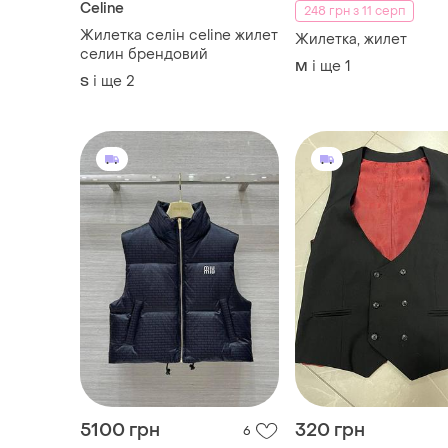
Celine
248 грн з 11 серп
Жилетка селін celine жилет
Жилетка, жилет
селин брендовий
і ще
1
M
і ще
2
S
5100 грн
320 грн
6