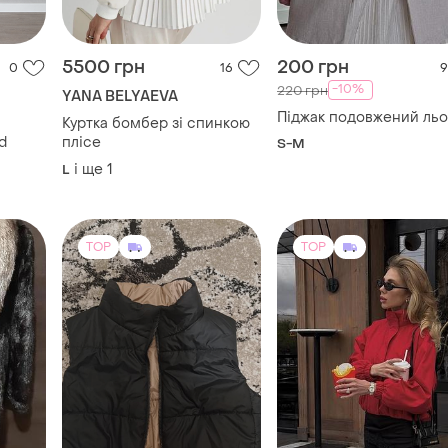
5500 грн
200 грн
0
16
9
-10%
220 грн
YANA BELYAEVA
Піджак подовжений ль
Куртка бомбер зі спинкою
trid
плісе
S-M
і ще
1
L
TOP
TOP