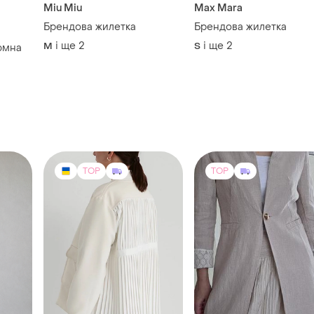
Miu Miu
Max Mara
Брендова жилетка
Брендова жилетка
і ще
2
і ще
2
M
S
юмна
TOP
TOP