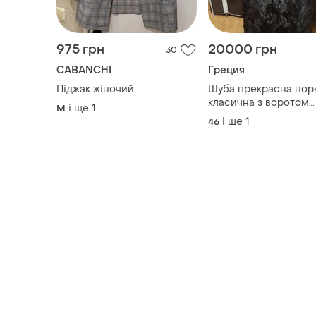
975 грн
20000 грн
30
CABANCHI
Греция
Піджак жіночий
Шуба прекрасна нор
класична з воротом
і ще
1
M
голубою чорнобурко
і ще
1
46