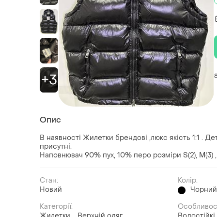
+3
Опис
В наявності Жилетки брендові ,люкс якість 1:1 . Де
присутні.
Наповнювач 90% пух, 10% перо розміри S(2), М(3) , 
Стан:
Колір:
Новий
Чорни
Категорії:
Особливос
Жилетки
Верхній одяг
Водостійкі