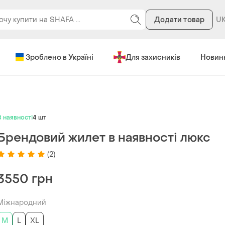
Додати товар
Зроблено в Україні
Для захисників
Новин
В наявності
4 шт
Брендовий жилет в наявності люкс
(2)
3550 грн
Міжнародний
M
L
XL