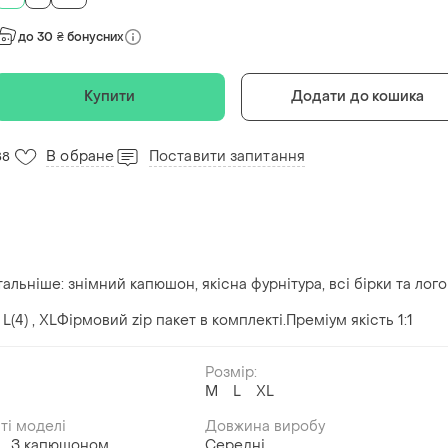
до 30 ₴ бонусних
Купити
Додати до кошика
В обране
Поставити запитання
88
тальніше: знімний капюшон, якісна фурнітура, всі бірки та лого
L(4) , XLФірмовий zip пакет в комплекті.Преміум якість 1:1
Розмір:
й
M
L
XL
ті моделі
Довжина виробу
З капюшоном
Середні