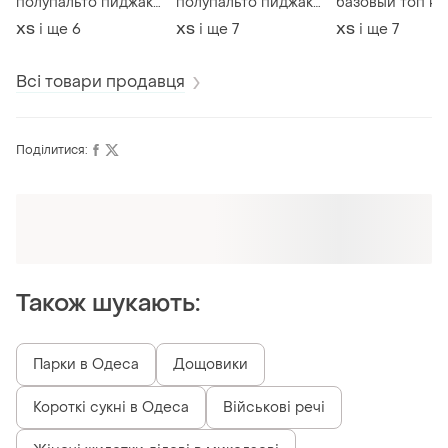
полупальто пиджак
полупальто пиджак
базовый топ на
жакет шерсть
жакет оверсайз
бретелях
і ще
6
і ще
7
і ще
7
ХS
ХS
ХS
оверсайз
шерсть
Всі товари продавця
Поділитися:
Також шукають:
Парки в Одеса
Дощовики
Короткі сукні в Одеса
Військові речі