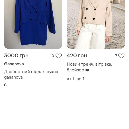
3000 грн
420 грн
0
7
Gasanova
Новий тренч, вітрівка,
блейзер ❤️
Двобортний піджак-сукня
gasanova
і ще
1
XL
S