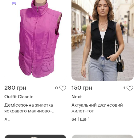
280 грн
150 грн
0
1
Outfit Classic
Next
Демісезонна жилетка
Актуальний джинсовий
яскравого малиново-
жилет-топ
(фуксія) кольору із коміром-
XL
і ще
1
34
стійкою, блискавкою по
всій довжині та двома
великими накладними