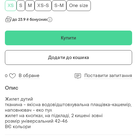
ХS
S
M
XS-S
S-M
One size
до 23.9 ₴ бонусних
Купити
Додати до кошика
В обране
Поставити запитання
0
Опис
Жилет дутий
тканина - якісна водовідштовхувальна плащівка-кашемір,
наповнювач - еко пух
жилет на кнопках, на підкладі, 2 кишені зовні
розмір універсальний 42-46
ВЄ кольори