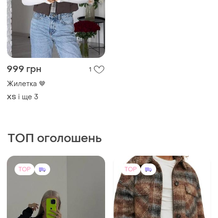
999 грн
1
Жилетка 🤎
і ще
3
ХS
ТОП оголошень
TOP
TOP