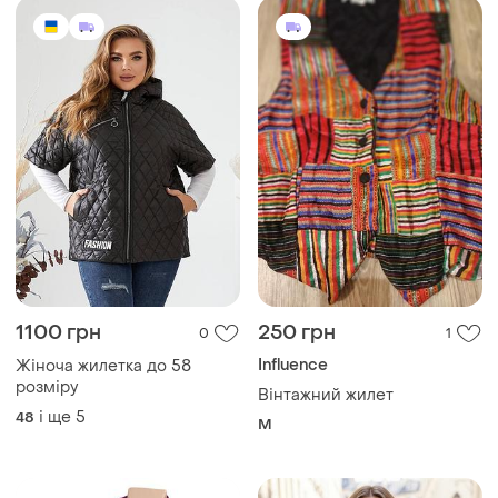
1100 грн
250 грн
0
1
Influence
Жіноча жилетка до 58
розміру
Вінтажний жилет
і ще
5
48
M