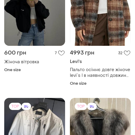
600 грн
4993 грн
7
32
Levi's
Жіноча вітровка
Пальто осіннє довге жіноче
One size
levi`s l в наявності довжина
116 см пог 66 см
One size
TOP
TOP