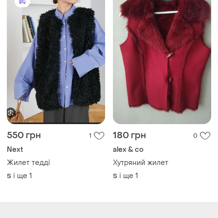
550 грн
180 грн
1
0
Next
alex & co
Жилет тедді
Хутряний жилет
і ще
1
і ще
1
S
S