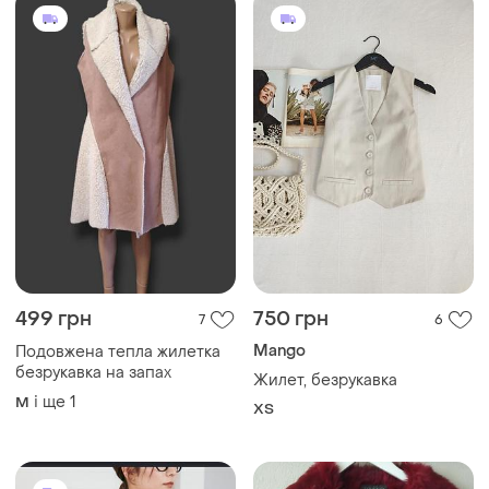
кишенями знизу
499 грн
750 грн
7
6
Mango
Подовжена тепла жилетка
безрукавка на запах
Жилет, безрукавка
і ще
1
M
ХS