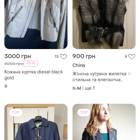
3000 грн
900 грн
15
4
-25%
4000 грн
China
Кожана куртка diesel black
Жіноча хутряна жилетка ✨
gold
стильна та елегантна
жилетка з натурального
S
і ще
1
S-M
хутра стане ідеальним
доповненням до осінньо-
зимового гардеробу
TOP
TOP