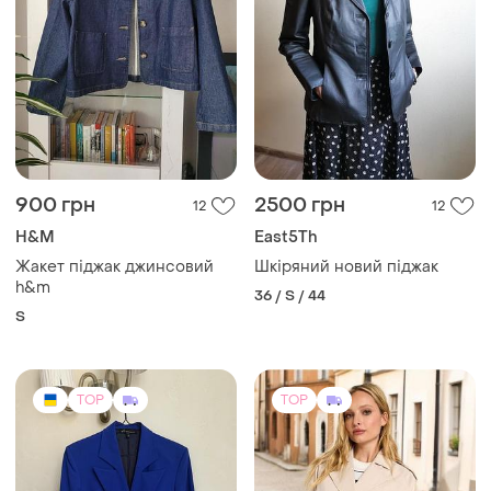
900 грн
2500 грн
12
12
H&M
East5Th
Жакет піджак джинсовий
Шкіряний новий піджак
h&m
36 / S / 44
S
TOP
TOP