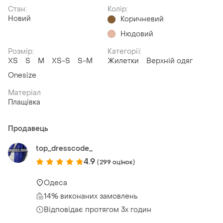
Стан:
Колір:
Новий
Коричневий
Нюдовий
Розмір:
Категорії:
ХS
S
M
XS-S
S-M
Жилетки
Верхній одяг
Onesize
Матеріал
Плащівка
Продавець
top_dresscode_
4.9
(299 оцінок)
Одеса
14% виконаних замовлень
Відповідає протягом 3х годин