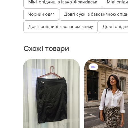
Міні-спідниці в Івано-Франківськ
Міді спід
Чорний одяг
Довгі сукні з бавовняною спі
Довгі спідниці з воланом внизу
Довгі спідни
Схожі товари