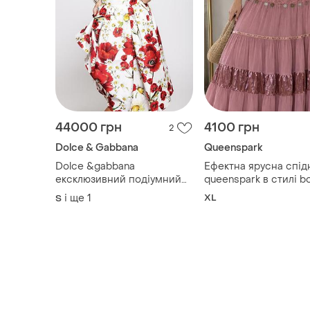
44000 грн
4100 грн
2
Dolce & Gabbana
Queenspark
Dolce &gabbana
Ефектна ярусна спід
ексклюзивний подіумний
queenspark в стилі b
комплект юбка + лофери
chic / fairycore
і ще
1
XL
S
made in italy оригінал