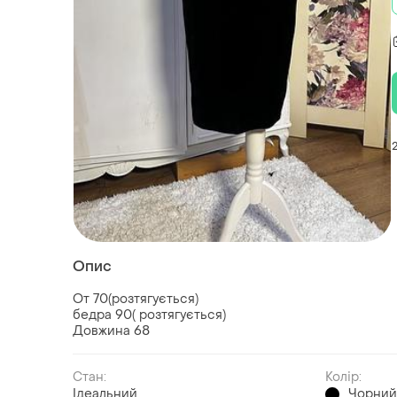
Опис
От 70(розтягується)
бедра 90( розтягується)
Довжина 68
Стан:
Колір:
Ідеальний
Чорни