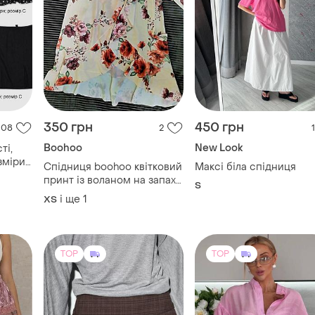
350 грн
450 грн
108
2
1
Boohoo
New Look
ті,
зміри
Спідниця boohoo квітковий
Максі біла спідниця
принт із воланом на запах
S
розмір xs - s
і ще
1
ХS
TOP
TOP