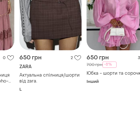
650 грн
650 грн
0
2
3
-8%
700 грн
ZARA
Юбка - шорти та сороч
ниця
Актуальна спілниця/шорти
oho-
від zara.
Інший
L