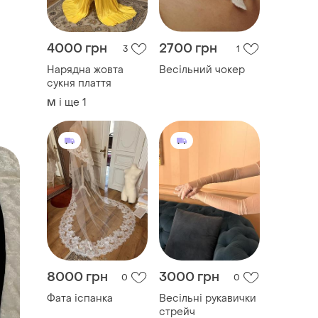
4000 грн
2700 грн
3
1
Нарядна жовта
Весільний чокер
сукня плаття
і ще
1
M
8000 грн
3000 грн
0
0
Фата іспанка
Весільні рукавички
стрейч