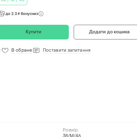
до 2.3 ₴ бонусних
Купити
Додати до кошика
В обране
Поставити запитання
2
Розмір:
й
38/M/46