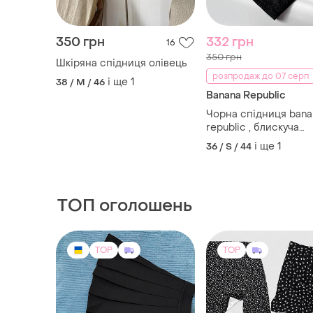
350 грн
332 грн
16
350 грн
Шкіряна спідниця олівець
розпродаж до 07 серп
і ще
1
38 / M / 46
Banana Republic
Чорна спідниця bana
republic , блискуча
спідниця-олівець, ч
і ще
1
36 / S / 44
спідниця олівець
ТОП оголошень
TOP
TOP