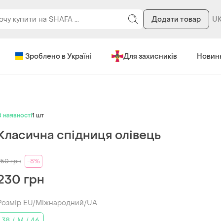
Додати товар
Зроблено в Україні
Для захисників
Новин
В наявності
1 шт
Класична спідниця олівець
250
грн
-8%
230 грн
Розмір EU/Міжнародний/UA
38 / M / 46