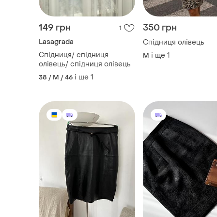
149 грн
350 грн
1
Lasagrada
Спідниця олівець
Спідниця/ спідниця
і ще
1
M
олівець/ спідниця олівець
і ще
1
38 / M / 46