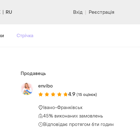
RU
Вхід
|
Реєстрація
ки
Стрічка
Продавець
envibo
4.9
(15 оцінок)
Івано-Франківськ
45% виконаних замовлень
Відповідає протягом 6ти годин