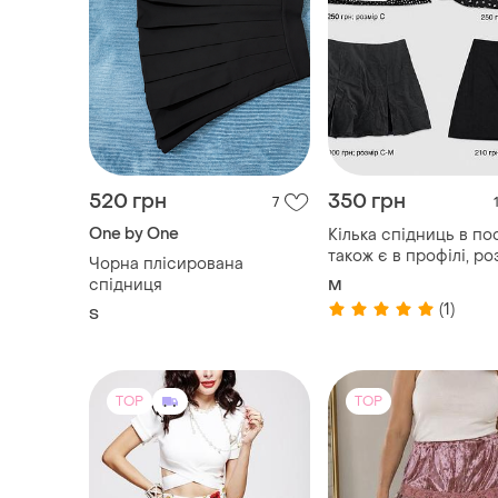
520 грн
350 грн
7
One by One
Кілька спідниць в пос
також є в профілі, ро
Чорна плісирована
с-м, нові
спідниця
M
(1)
S
TOP
TOP