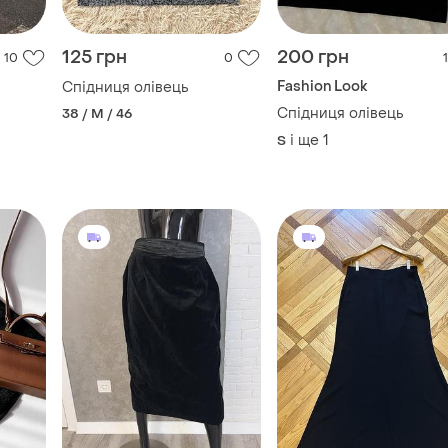
125 грн
200 грн
10
0
1
Fashion Look
Спідниця олівець
Спідниця олівець
38 / M / 46
і ще
1
S