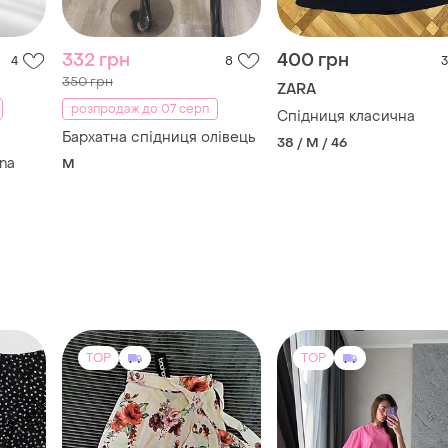
332 грн
400 грн
4
8
3
350 грн
ZARA
розпродаж до 07 серп
Спідниця класична
Бархатна спідниця олівець
38 / M / 46
na
M
орна
TOP
TOP