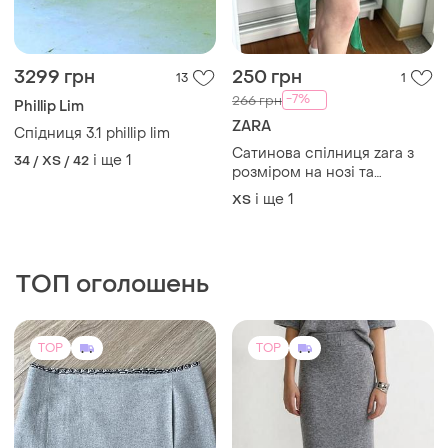
ZARA
Спідниця 3.1 phillip lim
Сатинова спілниця zara з
і ще
1
34 / XS / 42
розміром на нозі та
драпіруванням
і ще
1
ХS
ТОП оголошень
TOP
TOP