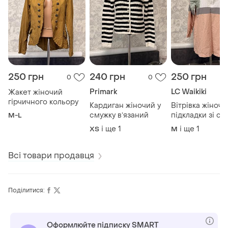
250 грн
240 грн
250 грн
0
0
Primark
LC Waikiki
Жакет жіночий
гірчичного кольору
Кардиган жіночий у
Вітрівка жіноча
смужку вʼязаний
підкладки зі сві
M-L
відштовхуючим
і ще
1
і ще
1
ХS
M
смужками
Всі товари продавця
Поділитися:
Оформлюйте підписку SMART