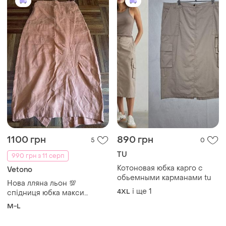
1100 грн
890 грн
5
0
TU
990 грн з 11 серп
Котоновая юбка карго с
Vetono
обьемными карманами tu
Нова лляна льон 💯
і ще
1
4XL
спідниця юбка макси
асиметричного крою
M-L
теракотово
-помаранчевого кольору
від німецького бренду
vetono 2 38-40 m-l