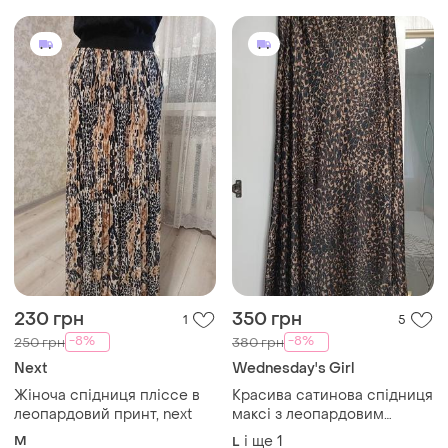
230 грн
350 грн
1
5
-8%
-8%
250 грн
380 грн
Next
Wednesday's Girl
Жіноча спідниця пліссе в
Красива сатинова спідниця
леопардовий принт, next
максі з леопардовим
принтом від бренду
M
і ще
1
L
wednesday's girl🤎🖤