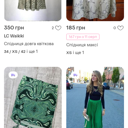
LC Waikiki
167 грн з 11 серп
Спідниця довга квіткова
Спідниця максі
і ще
1
34 / XS / 42
і ще
1
ХS
210 грн
3299 грн
0
22
Phillip Lim
Спідниця з завʼязкою