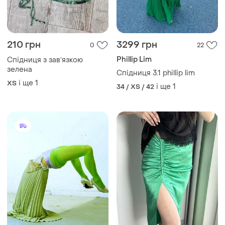
зелена
Спідниця 3.1 phillip lim
і ще
1
ХS
і ще
1
34 / XS / 42
3299 грн
250 грн
13
1
-7%
266 грн
Phillip Lim