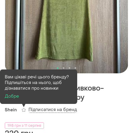
В наявності
1 шт
Вам цікаві речі цього бренду?
Підпишіться на нього, щоб
Спідниця жіноча оливково-
дізнаватися про новинки
травянистого кольору
Добре
Підписатися на бренд
Shein
198 грн з 11 серпня