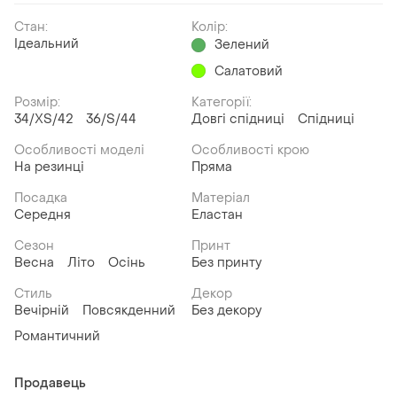
Стан:
Колір:
Ідеальний
Зелений
Салатовий
Розмір:
Категорії:
34/XS/42
36/S/44
Довгі спідниці
Спідниці
Особливості моделі
Особливості крою
На резинці
Пряма
Посадка
Матеріал
Середня
Еластан
Сезон
Принт
Весна
Літо
Осінь
Без принту
Стиль
Декор
Вечірній
Повсякденний
Без декору
Романтичний
Продавець