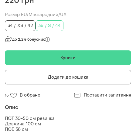
220 грн
Розмір EU/Міжнародний/UA
34 / XS / 42
36 / S / 44
до 2.2 ₴ бонусних
Купити
Додати до кошика
В обране
Поставити запитання
15
Опис
ПОТ 30-50 см резинка
Довжина 100 см
ПОБ 38 см