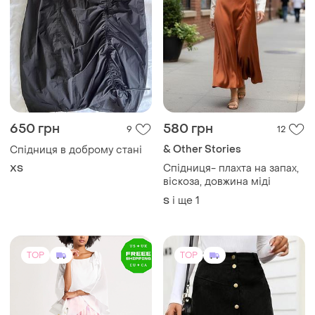
650 грн
580 грн
9
12
& Other Stories
Спідниця в доброму стані
Спідниця- плахта на запах,
ХS
віскоза, довжина міді
і ще
1
S
TOP
TOP