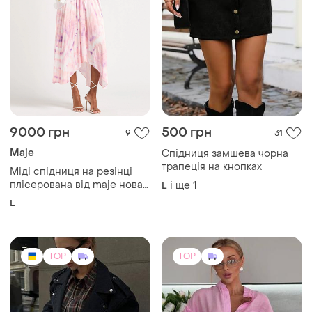
9000 грн
500 грн
9
31
Maje
Спідниця замшева чорна
трапеція на кнопках
Міді спідниця на резінці
плісерована від maje нова
і ще
1
L
оригінал
L
TOP
TOP