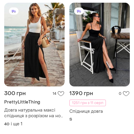
300 грн
1390 грн
14
0
PrettyLittleThing
1251 грн з 11 серп
Довга натуральна максі
Спідниця довга
спідниця з розрізом на нозі
S
№138/56
і ще
1
40