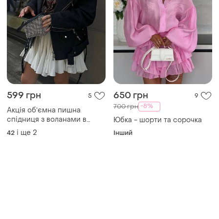
599 грн
650 грн
5
9
-8%
700 грн
Акція обʼємна пишна
спідниця з воланами в
Юбка - шорти та сорочка
молочному кольорі тренд
і ще
2
42
Інший
сезону