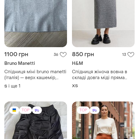
1100 грн
850 грн
36
13
Bruno Manetti
H&M
Спідниця міні bruno manetti
Спідниця жіноча вовна в
(італія) — верх кашемір,
складі довга міді пряма
підкладка 100% шовк
олівець h&m трикотажна
і ще
1
ХS
S
тепла в'язана xs
TOP
TOP