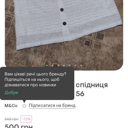
В наявності
1 шт
Вам цікаві речі цього бренду?
Підпишіться на нього, щоб
Нова біла батистова спідниця
дізнаватися про новинки
шиття прошва батал 56
Добре
Підписатися на бренд
M&Co
565
грн
-12%
500 грн