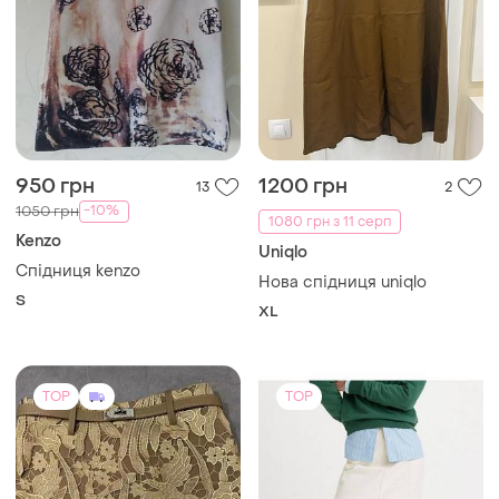
680 грн
1950 грн
6
7
-25%
900 грн
Levi's
Спідниця-шорти, песок, з
Спідниця джинсова levi's з
поясом
розрізом
і ще
1
M
S