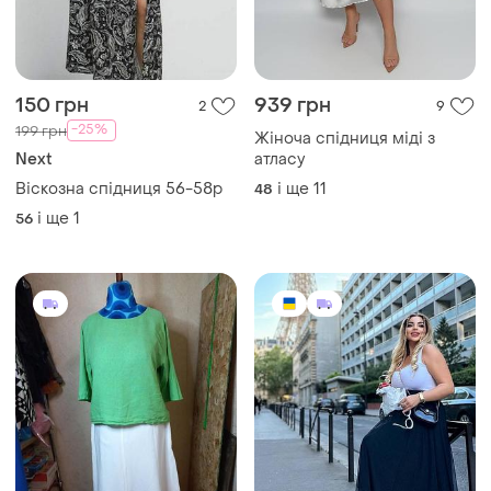
600 грн
1110 грн
16
2
Білосніжна лляна спідниця
Жіноча шикарна спідниця
56 розмір
сітка на підкладці 🎀
спідниця міді, пишна
56
і ще
7
48
жіноча спідниця
ТОП оголошень
TOP
TOP