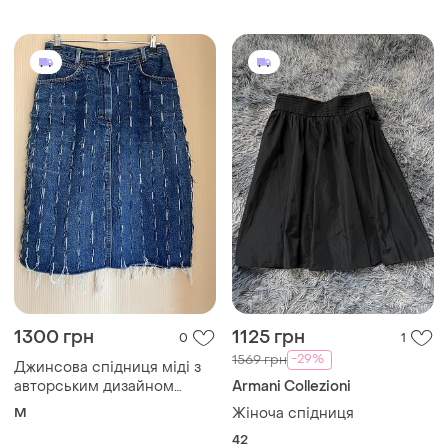
Завантажуйте додаток
Купуйте речі і спілкуйтесь у будь-якому місці
Як це працює?
Україна, 02121, місто Київ, Харківське шосе, будинок
201-203, літера 4Г
Політика конфіденційності
Договір-оферта
Контакти
Ми у соц.мережах