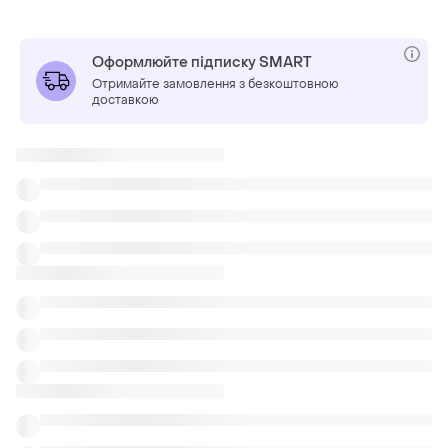
Оформлюйте підписку SMART
Отримайте замовлення з безкоштовною
доставкою
Також шукають:
Міні-спідниці в Житомир
Футболки в Житомир
Чорний одяг
Спідниці міді top secret в запоріжжі
Міді спідниці шовкові в запоріжжі
Широка спідниця бавовна
Джинсові довгі спідниці 50
Кольє Oodji