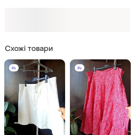
245 грн
255 грн
2
1
Papaya
Marks & Spencer
Спідниця батал нова біла
Нова спідниця віскоза
белая юбка батал
батал юбка большого
размера новая вискоза
і ще
2
і ще
1
52
56