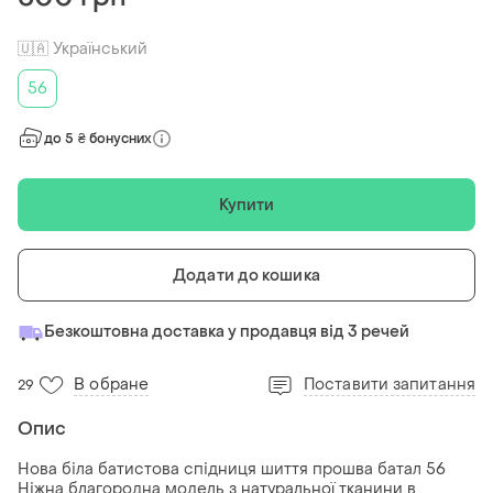
🇺🇦 Український
56
до 5 ₴ бонусних
Купити
Додати до кошика
Безкоштовна доставка у продавця від 3 речей
В обране
Поставити запитання
29
Опис
Нова біла батистова спідниця шиття прошва батал 56
Ніжна благородна модель з натуральної тканини в