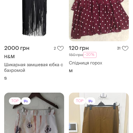
950 грн
1200 грн
13
2
-10%
1050 грн
1080 грн з 11 серп
Kenzo
Uniqlo
Спідниця kenzo
Нова спідниця uniqlo
S
XL
TOP
TOP