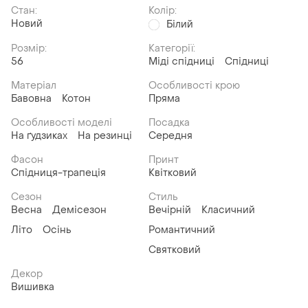
Стан:
Колір:
Новий
Білий
Розмір:
Категорії:
56
Міді спідниці
Спідниці
Матеріал
Особливості крою
Бавовна
Котон
Пряма
Особливості моделі
Посадка
На ґудзиках
На резинці
Середня
Фасон
Принт
Спідниця-трапеція
Квітковий
Сезон
Стиль
Весна
Демісезон
Вечірній
Класичний
Літо
Осінь
Романтичний
Святковий
Декор
Вишивка