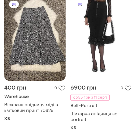
280 грн
250 грн
0
0
Topshop
Goldi
Спідниця жіноча чорна
Спідниця жіноча джинсова
класична строга topshop
goldi denim wear
38
32