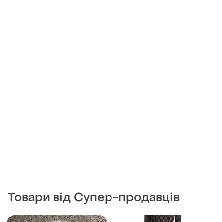
400 грн
6900 грн
0
0
Warehouse
6555 грн з 11 серп
Віскозна спідниця міді в
Self-Portrait
квітковий принт 70826
Шикарна спідниця self
ХS
portrait
ХS