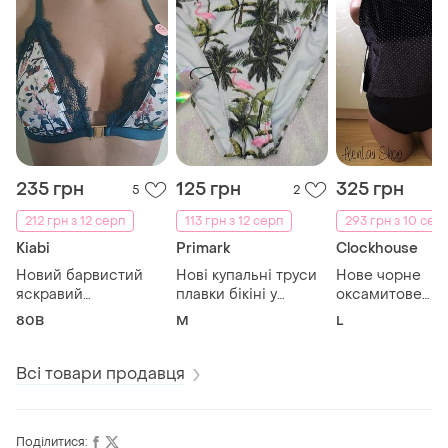
235 грн
125 грн
325 грн
5
2
212 грн з 12 серп
113 грн з 12 серп
293 грн з 10 сер
Kiabi
Primark
Clockhouse
Новий барвистий
Нові купальні труси
Нове чорне
яскравий
плавки бікіні у
оксамитове
бюстгальтер топ з
фламінго м
велюрове боді 
80B
M
L
красивою спинкою
л 48 відкрита 
80в
Всі товари продавця
Поділитися: