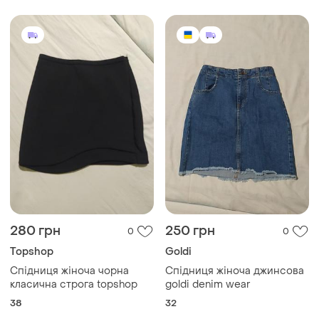
1780 грн
300 грн
0
0
-7%
320 грн
Laurel
Стильна гірчична спідниця
Вінтаж. класична спідниця
міді з поясом та розрізом
від laurel
і ще
1
ХS
і ще
1
S