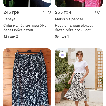
200 грн
250 грн
2
2
Спідниця міді плісе 16 р на
225 грн з 11 серп
54/56
Marks & Spencer
і ще
1
54
Спідниця міді великий
розмір.
і ще
1
56