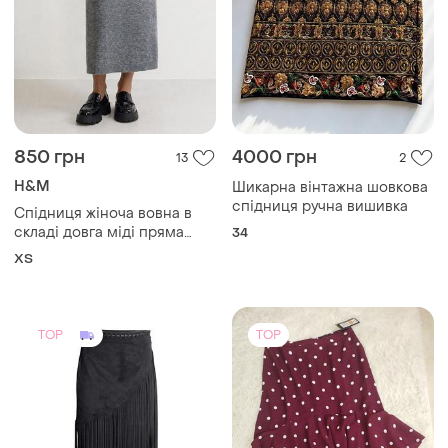
2000 грн
120 грн
2
31
-20%
150 грн
H&M
Спідниця горох
Шикарная замшевая юбка с
бахромой
M
S
TOP
TOP