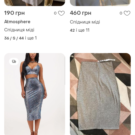
190 грн
460 грн
0
0
Atmosphere
Спідниця міді
Спідниця міді
і ще
11
42
і ще
1
36 / S / 44