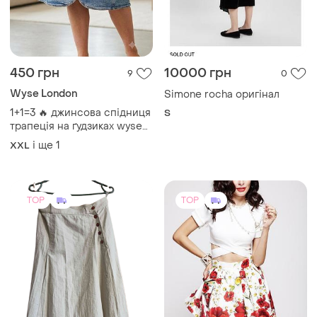
450 грн
10000 грн
9
0
Wyse London
Simone rocha оригінал
1+1=3 🔥 джинсова спідниця
S
трапеція на ґудзиках wyse
london / юбка деним миди
і ще
1
XXL
а-силуэт.
TOP
TOP