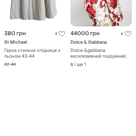
380 грн
44000 грн
4
6
St Michael
Dolce & Gabbana
Гарна стильна спідниця з
Dolce &gabbana
льоном 42-44
ексклюзивний подіумний
комплект юбка + лофери
42-44
і ще
1
S
made in italy оригінал