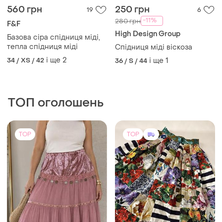
560 грн
250 грн
19
6
-11%
280 грн
F&F
High Design Group
Базова сіра спідниця міді,
тепла спідниця міді
Спідниця міді віскоза
і ще
2
34 / XS / 42
і ще
1
36 / S / 44
ТОП оголошень
TOP
TOP