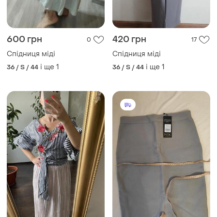
600 грн
420 грн
0
17
Спідниця міді
Спідниця міді
і ще
1
і ще
1
36 / S / 44
36 / S / 44