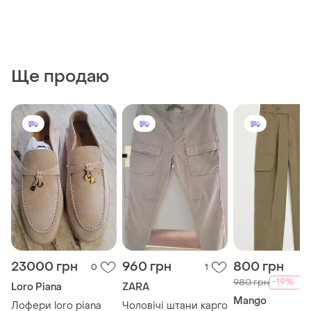
Ще продаю
23000 грн
960 грн
800 грн
0
1
-19%
980 грн
Loro Piana
ZARA
Mango
Лофери loro piana
Чоловічі штани карго