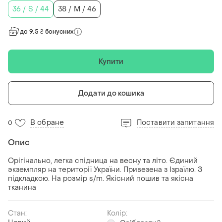
36 / S / 44
38 / M / 46
до 9.5 ₴ бонусних
Купити
Додати до кошика
В обране
Поставити запитання
0
Опис
Орігінально, легка спідница на весну та літо. Єдиний
экземпляр на території України. Привезена з Ізраїлю. З
підкладкою. На розмір s/m. Якісний пошив та якісна
тканина
Стан:
Колір: