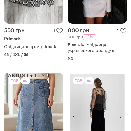
550 грн
800 грн
1
5
-12%
900 грн
Primark
Біла міні спідниця
Спідниця-шорти primark
українського бренду в
48 / 4XL / 56
розмірі хс
ХS
TOP
TOP