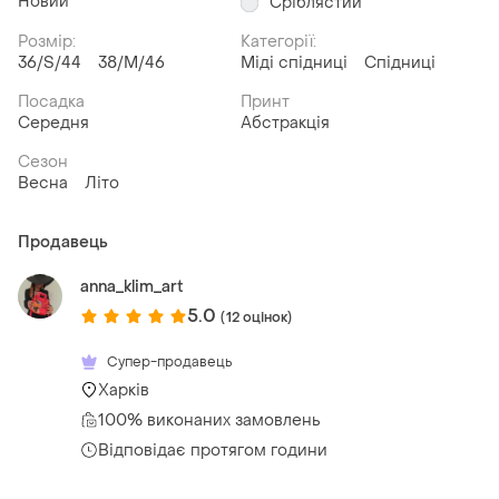
Новий
Сріблястий
Розмір:
Категорії:
36/S/44
38/M/46
Міді спідниці
Спідниці
Посадка
Принт
Середня
Абстракція
Сезон
Весна
Літо
Продавець
anna_klim_art
5.0
(12 оцінок)
Супер-продавець
Харків
100% виконаних замовлень
Відповідає протягом години