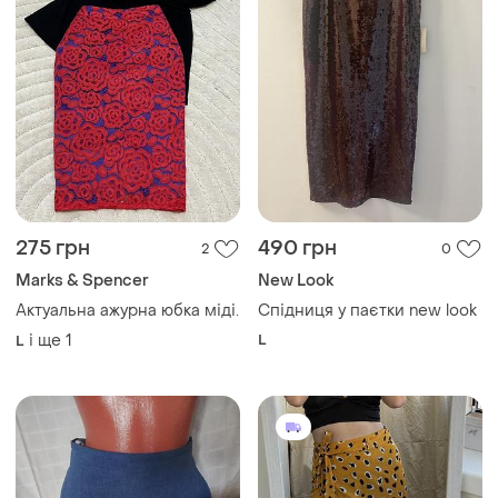
275 грн
490 грн
2
0
Marks & Spencer
New Look
Актуальна ажурна юбка міді.
Спідниця у паєтки new look
і ще
1
L
L