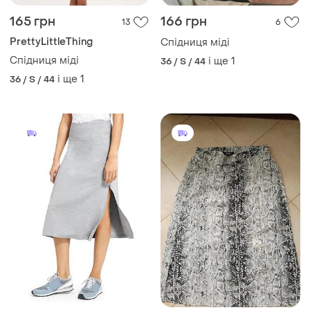
165 грн
166 грн
13
6
PrettyLittleThing
Спідниця міді
Спідниця міді
і ще
1
36 / S / 44
і ще
1
36 / S / 44