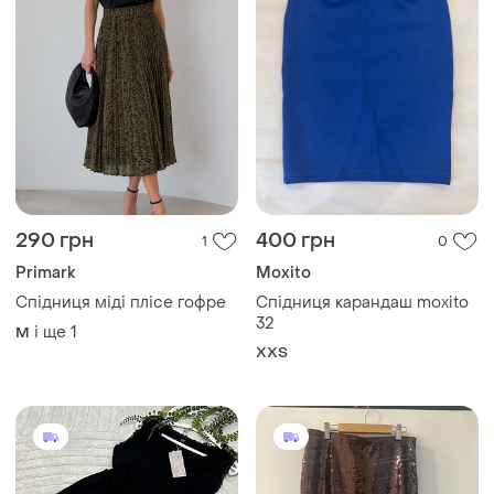
290 грн
400 грн
1
0
Primark
Moxito
Спідниця міді плісе гофре
Спідниця карандаш moxito
32
і ще
1
M
XХS