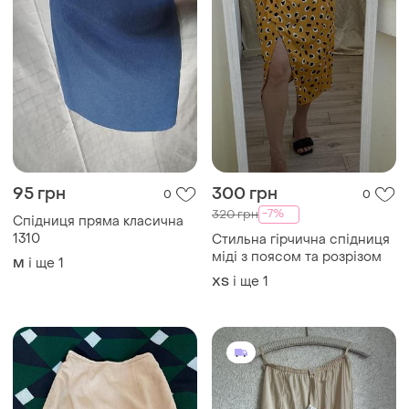
95 грн
300 грн
0
0
-7%
320 грн
Спідниця пряма класична
1310
Стильна гірчична спідниця
міді з поясом та розрізом
і ще
1
M
і ще
1
ХS