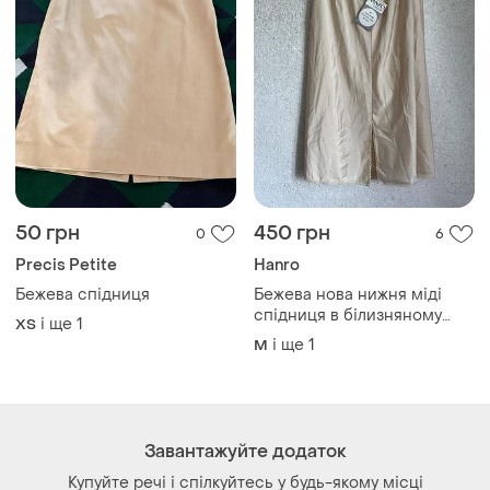
50 грн
450 грн
0
6
Precis Petite
Hanro
Бежева спідниця
Бежева нова нижня міді
спідниця в білизняному
і ще
1
ХS
сттлі
і ще
1
M
Завантажуйте додаток
Купуйте речі і спілкуйтесь у будь-якому місці