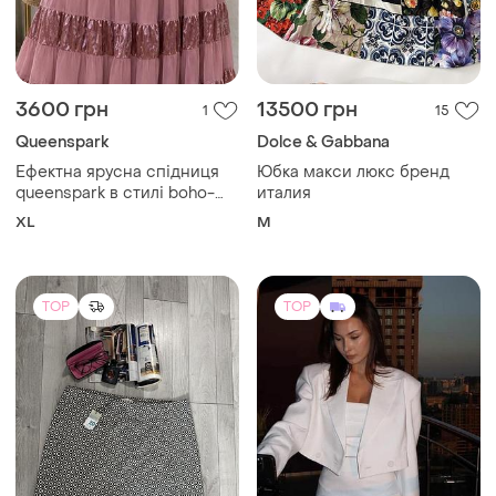
3600 грн
13500 грн
1
15
Queenspark
Dolce & Gabbana
Ефектна ярусна спідниця
Юбка макси люкс бренд
queenspark в стилі boho-
италия
chic / fairycore
XL
M
TOP
TOP