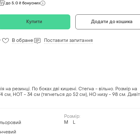
до 5.0 ₴ бонусних
Купити
Додати до кошика
В обране
Поставити запитання
9
ія на резинці. По боках дві кишені. Стегна - вільно. Розмір на
74 см, НОТ - 34 см (тягнеться до 52 см), НО низу - 98 см. Диві
Розмір:
M
L
ольоровий
нчевий