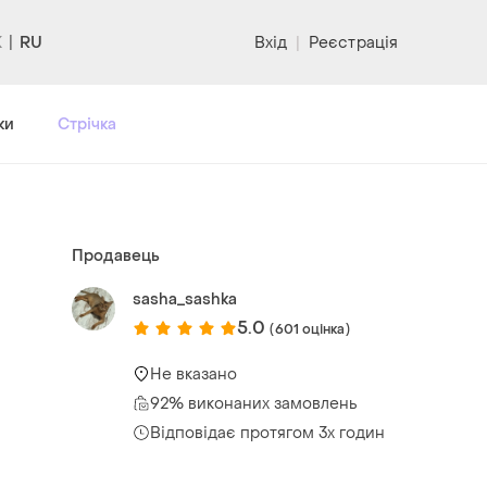
RU
Вхід
|
Реєстрація
ки
Стрічка
Продавець
sasha_sashka
5.0
(601 оцінка)
Не вказано
92% виконаних замовлень
Відповідає протягом 3х годин