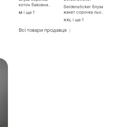
котон бавовна
Seidensticker блуза
жатка італія муслін
жакет сорочка льон
і ще
1
M
сафарі
і ще
1
XXL
Всі товари продавця