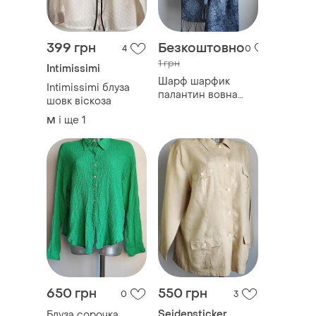
399 грн
Безкоштовно
4
0
1 грн
Intimissimi
Шарф шарфик
Intimissimi блуза
палантин вовна
шовк віскоза
віскоза
і ще
1
M
650 грн
550 грн
0
3
Seidensticker
Блуза сорочка