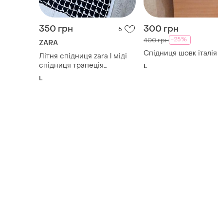
350 грн
300 грн
5
-25%
400 грн
ZARA
Спідниця шовк італія
Літня спідниця zara l міді
спідниця трапеція
L
спідниця зара з розрізом
L
на нозі спідниця пліссе