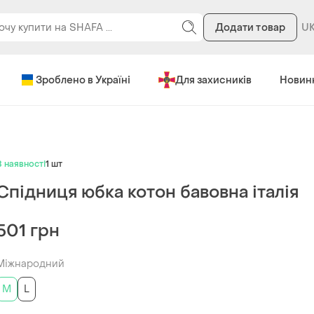
Додати товар
Зроблено в Україні
Для захисників
Новин
В наявності
1 шт
Спідниця юбка котон бавовна італія
501 грн
Міжнародний
M
L