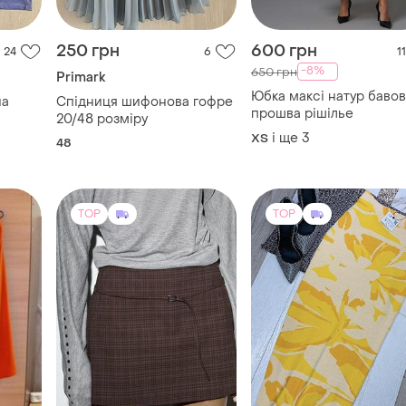
250 грн
600 грн
24
6
11
-8%
650 грн
Primark
Юбка максі натур баво
на
Спідниця шифонова гофре
прошва рішілье
20/48 розміру
і ще
3
ХS
48
TOP
TOP