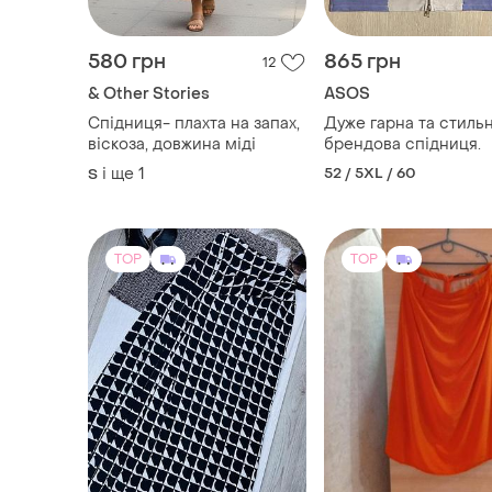
580 грн
865 грн
12
& Other Stories
ASOS
Спідниця- плахта на запах,
Дуже гарна та стиль
віскоза, довжина міді
брендова спідниця.
і ще
1
52 / 5XL / 60
S
TOP
TOP