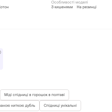
Особливості моделі
Котон
З кишенями
На резинці
Міді спідниці в горошок в полтаві
ованою ниткою дубль
Спідниці унікальні