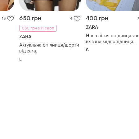
650 грн
400 грн
13
4
7
ZARA
585 грн з 11 серп
Нова літня спідниця zar
ZARA
в’язана міді спідниця
Актуальна спілниця/шорти
олівець спідниця з
S
від zara.
розрізом на нозі спідн
L
зара в абстрактний при