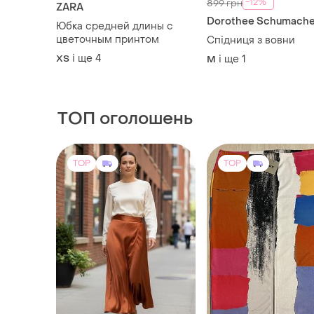
-12%
899 грн
ZARA
Dorothee Schumache
Юбка средней длины с
цветочным принтом
Спідниця з вовни
і ще
4
ХS
і ще
1
M
ТОП оголошень
TOP
TOP