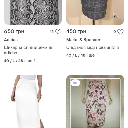
650 грн
450 грн
18
0
Adidas
Marks & Spencer
Шикарна спідниця-міді.
Спідниця міді нова англія
adidas.
і ще
1
40 / L / 48
і ще
1
40 / L / 48