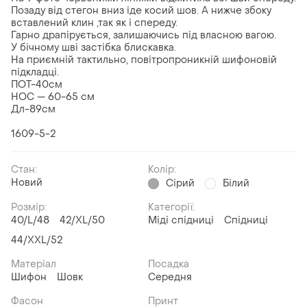
Позаду від стегон вниз іде косий шов. А нижче збоку
вставлений клин ,так як і спереду.
Гарно драпірується, залишаючись під власною вагою.
У бічному шві застібка блискавка.
На приємній тактильно, повітропроникній шифоновій
підкладці.
ПОТ-40см
НОС — 60-65 см
Дл-89см
1609-5-2
Стан:
Колір:
Новий
Сірий
Білий
Розмір:
Категорії:
40/L/48
42/XL/50
Міді спідниці
Спідниці
44/XXL/52
Матеріал
Посадка
Шифон
Шовк
Середня
Фасон
Принт