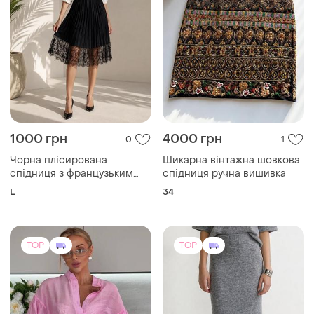
1000 грн
4000 грн
0
1
Чорна плісирована
Шикарна вінтажна шовкова
спідниця з французьким
спідниця ручна вишивка
мереживом шантильє
L
34
TOP
TOP