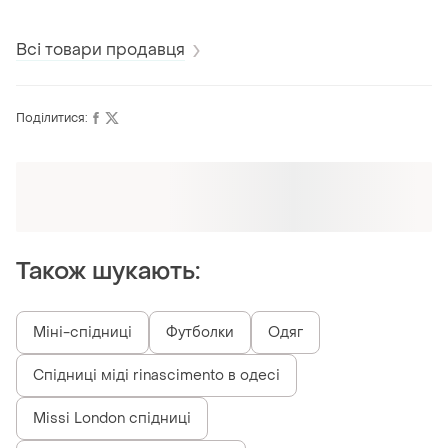
48разм,пот-42см
48разм.,італія
Всі товари продавця
Поділитися:
Також шукають:
Міні-спідниці
Футболки
Одяг
Спідниці міді rinascimento в одесі
Missi London спідниці