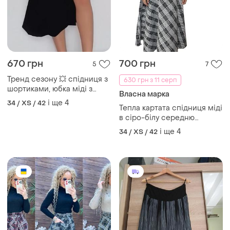
670 грн
700 грн
5
7
Тренд сезону 💥 спідниця з
630 грн з 11 серп
шортиками, юбка міді з
Власна марка
розрізом
і ще
4
34 / XS / 42
Тепла картата спідниця міді
в сіро-білу середню
клітинку
і ще
4
34 / XS / 42