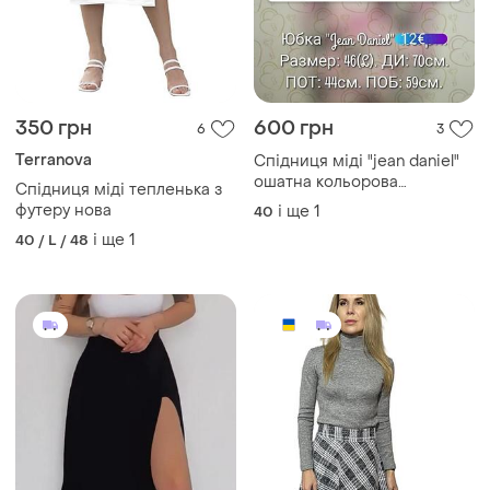
350 грн
600 грн
6
3
Terranova
Спідниця міді "jean daniel"
ошатна кольорова
Спідниця міді тепленька з
(німеччина)
футеру нова
і ще
1
40
і ще
1
40 / L / 48