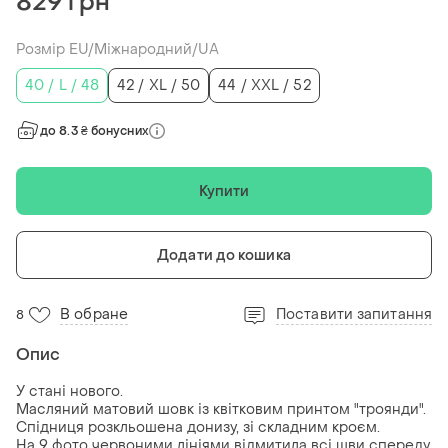
829 грн
Розмір EU/Міжнародний/UA
40 / L / 48
42 / XL / 50
44 / XXL / 52
до 8.3 ₴ бонусних
Купити
Додати до кошика
В обране
Поставити запитання
8
Опис
У стані нового.
Масляний матовий шовк із квітковим принтом "троянди".
Спідниця розкльошена донизу, зі складним кроєм.
На 9 фото червоними лініями відмитила всі шви спереду.