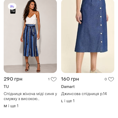
290 грн
160 грн
1
0
TU
Damart
Спідниця жіноча міді синя у
Джинсова спідниця р.14
смужку з високою
і ще
1
L
посадкою від бренду tu 14
і ще
1
M