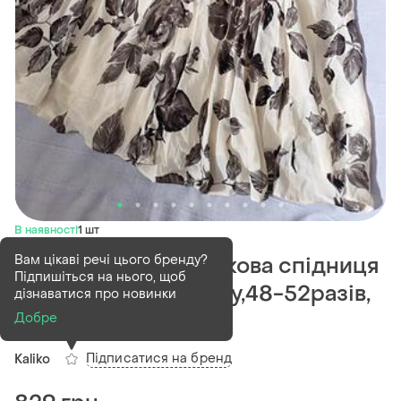
В наявності
1 шт
Вам цікаві речі цього бренду?
Шикарна довга шовкова спідниця
Підпишіться на нього, щоб
розкльошена донизу,48-52разів,
дізнаватися про новинки
kaliko
Добре
Підписатися на бренд
Kaliko