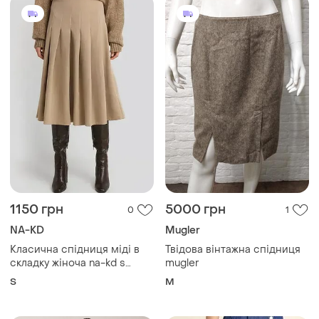
1150 грн
5000 грн
0
1
NA-KD
Mugler
Класична спідниця міді в
Твідова вінтажна спідниця
складку жіноча na-kd s
mugler
бежева однотонна
S
M
(12345725-6)