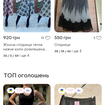
920 грн
550 грн
15
3
Жіноча спідниця тепла
Спідниця
нижче колін розклешена.
і ще
3
38 / M / 46
юбка міді з кишенями та
і ще
4
36 / S / 44
поясом
ТОП оголошень
TOP
TOP