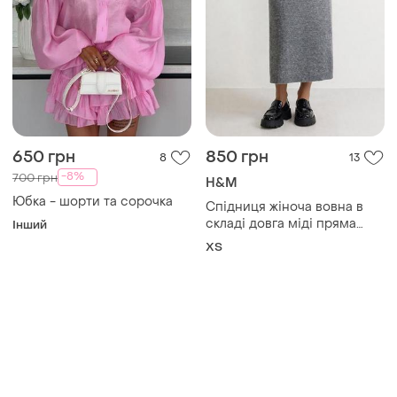
650 грн
850 грн
8
13
-8%
700 грн
H&M
Юбка - шорти та сорочка
Спідниця жіноча вовна в
складі довга міді пряма
Інший
олівець h&m трикотажна
ХS
тепла в'язана xs