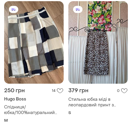
250 грн
379 грн
14
0
Hugo Boss
Стильна юбка міді в
леопардовий принт з
Спідниця/
розрізом forever.
юбка/100%натуральний
S
шовк
M