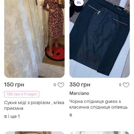
150 грн
350 грн
0
5
Marciano
135 грн з 11 серп
Чорна спідниця guess s
Сукня міді з розрізом , м’яка
класична спідниця олівець
приємна
S
і ще
1
S