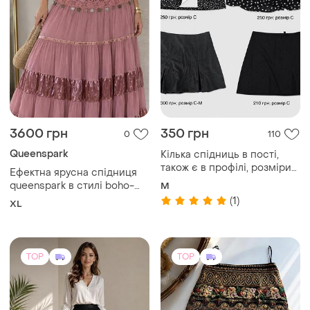
3600 грн
350 грн
0
110
Queenspark
Кілька спідниць в пості,
також є в профілі, розміри
Ефектна ярусна спідниця
с-м, нові
queenspark в стилі boho-
M
chic / fairycore
(1)
XL
TOP
TOP