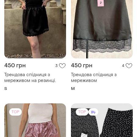
450 грн
450 грн
3
4
Трендова спідниця з
Трендова спідниця з
мереживом на резинці.
мереживом
S
M
TOP
TOP