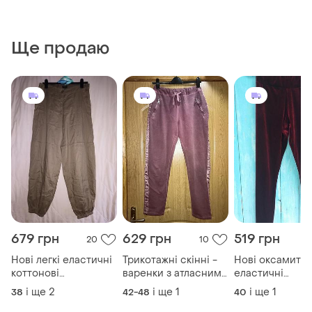
Ще продаю
679 грн
629 грн
519 грн
20
10
Нові легкі еластичні
Трикотажні скінні -
Нові оксамитов
коттонові
варенки з атласними
еластичні
джоггеры,шаровари
лампасами
лосини,s,m роз
і ще
2
і ще
1
і ще
1
38
42-48
40
в стилі бохо,40-
,двунитка, 42-
,40-48разм