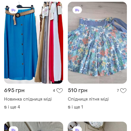
240 грн
420 грн
4
7
Primark
Шорти- спідниця жіночі 42-
44р 46-48р s-m m-l
Біла спідниця у блакитну
смужку primark
і ще
3
S
і ще
1
S