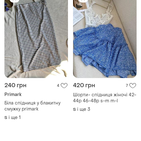
ТОП оголошень
TOP
TOP
450 грн
800 грн
4
17
-20%
1000 грн