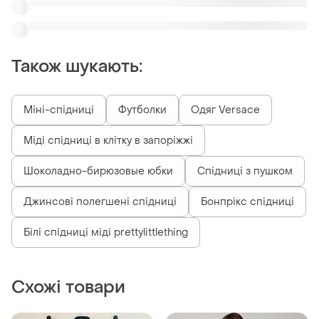
Схожі товари
300 грн
890 грн
12
14
Primark
Повітряна фатинова
спідниця міді з 3d-
Спідниця міді primark
вишивкою, s-m
cares, розмір eur 38 s-m
і ще
2
S