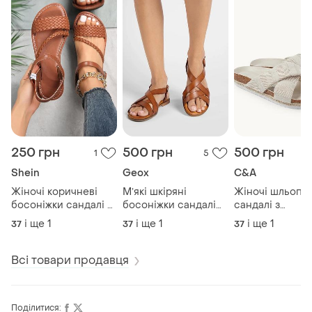
250 грн
500 грн
500 грн
1
5
Shein
Geox
C&A
Жіночі коричневі
Мʼякі шкіряні
Жіночі шльопан
босоніжки сандалі з
босоніжки сандалі
сандалі з
плетеним ремінцем
жіночі з
перехресними
і ще
1
і ще
1
і ще
1
37
37
37
shein
перехресними
ремінцями від 
ремінцями розмір 37
мають текстил
верх та з корк
Всі товари продавця
підошвою розм
Поділитися: