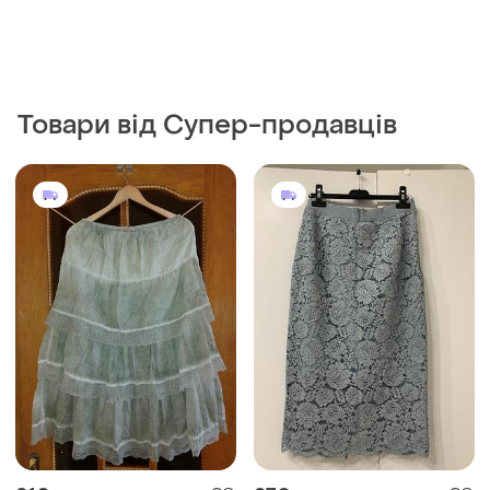
210 грн
270 грн
4
3
Mitica
243 грн з 11 серп
Легка котонова італійська
H&M
спідниця
Мереживна спідниця з
і ще
1
M
підкладкою.
36