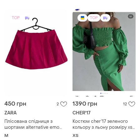
Плісована спідниця з
Костюм cher’17 зеленого
шортами alternative emo
кольору з льону розміру xs
scene goth емо dollskill zara
(топ та спідниця міді)
M
ХS
killstar
TOP
TOP
860 грн
1700 грн
21
15
Pure Silk
DEA KUDIBAL