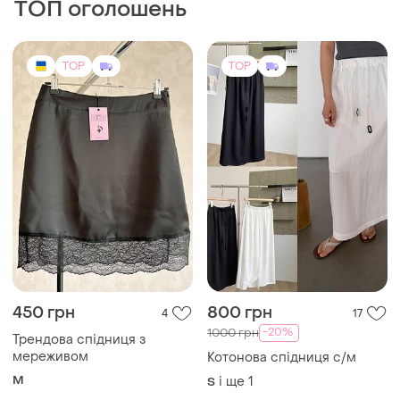
Трендова спідниця з
мереживом
Котонова спідниця с/м
M
і ще
1
S
TOP
TOP
450 грн
1390 грн
2
12
ZARA
CHER'17