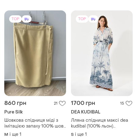
Шовкова спідниця міді з
Лляна спідниця максі dea
імітацією запаху 100% шовк
kudibal (100% льон)
натуральний, розмір 46 (m-
преміум-бренд, розмір s
і ще
1
і ще
1
M
S
l)
TOP
TOP
200 грн
340 грн
4
15
-3%
350 грн
Спідниця міні з мереживом