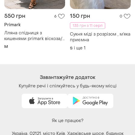
Як це працює?
Україна, 02121, місто Київ, Харківське шосе, будинок
201-203, літера 4Г
Політика конфіденційності
Договір-оферта
Контакти
Ми у соц.мережах
Речі за кліком серця. Всі права захищені
© 2026
Shafa.ua