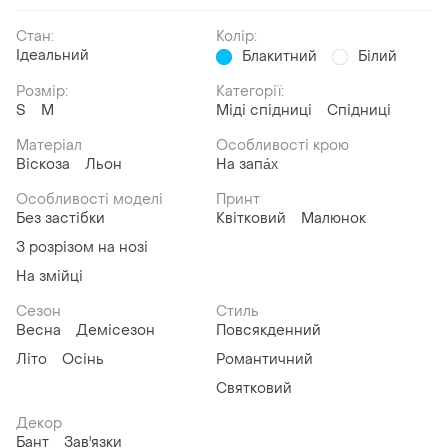
Стан:
Колір:
Ідеальний
Блакитний
Білий
Розмір:
Категорії:
S
M
Міді спідниці
Спідниці
Матеріал
Особливості крою
Віскоза
Льон
На запа́х
Особливості моделі
Принт
Без застібки
Квітковий
Малюнок
З розрізом на нозі
На змійці
Сезон
Стиль
Весна
Демісезон
Повсякденний
Літо
Осінь
Романтичний
Святковий
Декор
Бант
Зав'язки