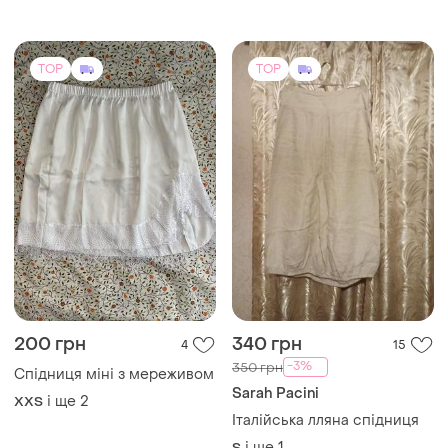
Sarah Pacini
і ще
2
XХS
Італійська лляна спідниця
і ще
1
S