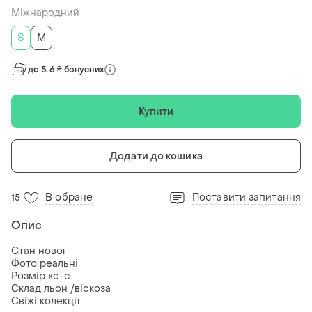
Міжнародний
S
M
до 5.6 ₴ бонусних
Купити
Додати до кошика
В обране
Поставити запитання
15
Опис
Стан нової
Фото реальні
Розмір хс-с
Склад льон /віскоза
Свіжі колекції.