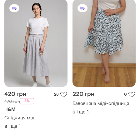
і ще
1
S
695 грн
510 грн
4
7
Новинка спідниця міді
Спідниця літня міді
і ще
4
і ще
1
S
S