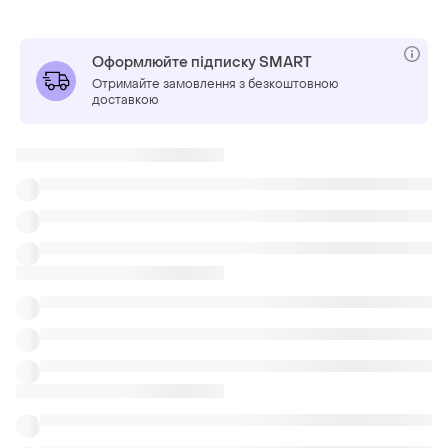
Оформлюйте підписку SMART
Отримайте замовлення з безкоштовною
доставкою
Також шукають:
Міні-спідниці
Футболки
Одяг Versace
Міді спідниці в клітку в запоріжжі
Шоколадно-бирюзовые юбки
Спідниці з пушком
Джинсові полегшені спідниці
Бонпрікс спідниці
Білі спідниці міді prettylittlething