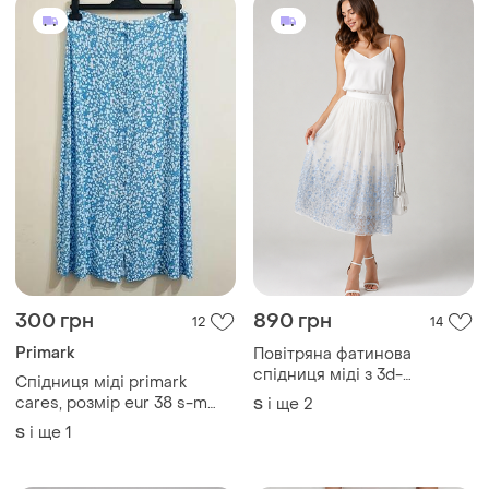
блакитна в крапинку.
і ще
1
S
420 грн
220 грн
28
0
-11%
470 грн
Бавовняна міді-спідниця
H&M
і ще
1
S
Спідниця міді