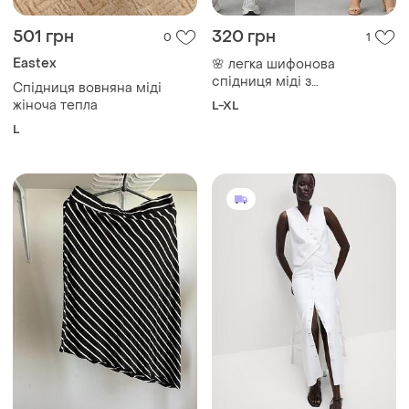
180 грн
670 грн
0
12
Studio
Marks & Spencer
Спідниця асиметрична
Біла міді спідниця на
гудзиках m&s
M
і ще
1
XL