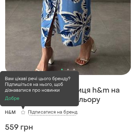
В наявності
1 шт
Вам цікаві речі цього бренду?
Підпишіться на нього, щоб
Жіноча лляна спідниця h&m на
дізнаватися про новинки
запах блакитного кольору
Добре
Підписатися на бренд
H&M
559 грн