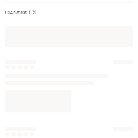
Поділитися:
Оформлюйте підписку SMART
Отримайте замовлення з безкоштовною
доставкою
ТОП оголошень
TOP
TOP