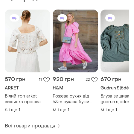
570 грн
920 грн
670 грн
11
22
ARKET
H&M
Gudrun Sjödén
Білий топ arket
Рожева сукня від
Блуза вишивка
вишивка прошва
h&m рукава буфи
gudrun sjoden
бавовняна
і ще
1
і ще
1
і ще
1
S
M
M
Всі товари продавця