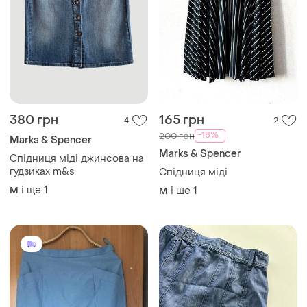
380 грн
165 грн
4
2
-18%
200 грн
Marks & Spencer
Marks & Spencer
Спідниця міді джинсова на
гудзиках m&s
Спідниця міді
і ще
1
M
і ще
1
M