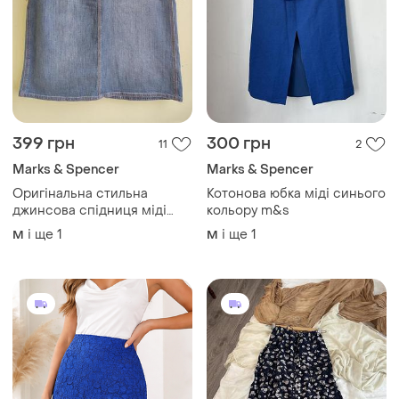
399 грн
300 грн
11
2
Marks & Spencer
Marks & Spencer
Оригінальна стильна
Котонова юбка міді синього
джинсова спідниця міді
кольору m&s
marks and spencer
і ще
1
і ще
1
M
M