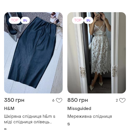
218 грн
1757 грн
16
19
230 грн
1850 грн
розпродаж до 07 серп
розпродаж до 07 серп
Primark
Lanvin
Коротка літня біла спідниця
Колекційний вінтаж!
з вишнями primark 38 40
вовняна плісирована
спідниця міді lanvin (made
і ще
1
і ще
1
38 / M / 46
S
in france)