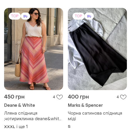
5500 грн
160 грн
14
8
-6%
170 грн
Celine
Продам жіночу спідницю в
Коллекційна вінтажна
ідеальному стані
вовняна спідниця міді
céline 1970s (оригінал,
XL
і ще
1
S
франція)
TOP
TOP