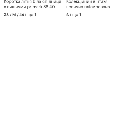
380 грн
176 грн
2
2
185 грн
Атласна спідниця ціна за
дві штуки чорна
розпродаж до 07 серп
і ще
1
Boohoo
ХS
Гарна спідниця в ідеалі
L