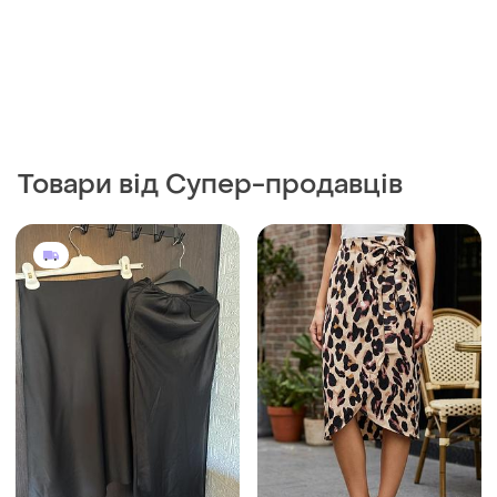
65 грн
350 грн
0
3
-19%
80 грн
Love & love, спідниця
трикотажна з
Юбка женская
дизайнерським принтом.
і ще
1
і ще
1
L
46