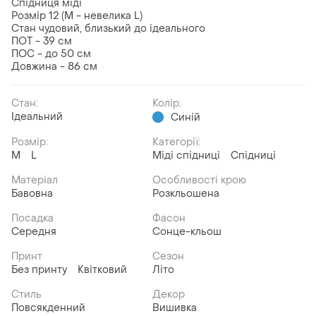
Спідниця міді
Розмір 12 (М - невелика L)
Стан чудовий, близький до ідеального
ПОТ - 39 см
ПОС - до 50 см
Довжина - 86 см
Стан:
Колір:
Ідеальний
Синій
Розмір:
Категорії:
M
L
Міді спідниці
Спідниці
Матеріал
Особливості крою
Бавовна
Розкльошена
Посадка
Фасон
Середня
Сонце-кльош
Принт
Сезон
Без принту
Квітковий
Літо
Стиль
Декор
Повсякденний
Вишивка