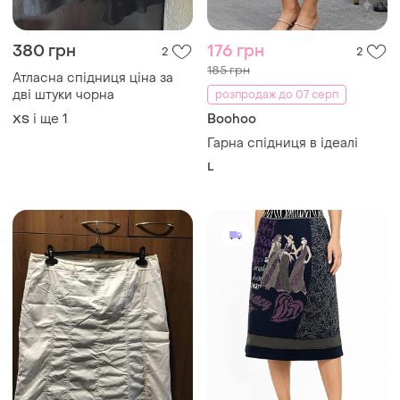
380 грн
250 грн
3
1
400 грн
Mango
розпродаж до 07 серп
Спідниця жіноча сірого
кольору олівець від бренду
Reine Schurwolle
mango s m
і ще
1
Жіноча картата спідниця у
S
кругову складку з