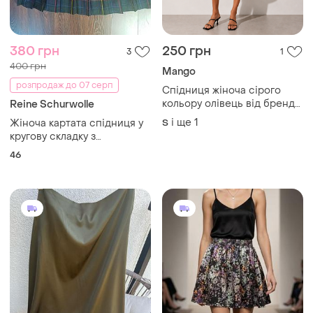
і ще
1
S
Завантажуйте додаток
Купуйте речі і спілкуйтесь у будь-якому місці
Як це працює?
Україна, 02121, місто Київ, Харківське шосе, будинок
201-203, літера 4Г
Політика конфіденційності
Договір-оферта
Контакти