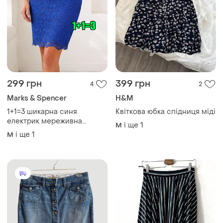
299 грн
399 грн
4
2
Marks & Spencer
H&M
1+1=3 шикарна синя
Квіткова юбка спідниця міді
електрик мереживна
і ще
1
M
спідниця міді
і ще
1
M
marks&spencer, розмір 46 -
48