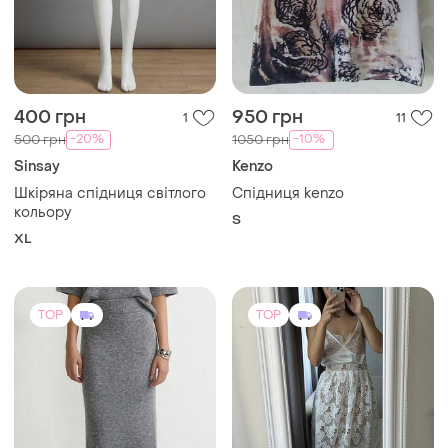
400 грн
950 грн
1
11
-20%
-10%
500 грн
1050 грн
Sinsay
Kenzo
Шкіряна спідниця світлого
Спідниця kenzo
кольору
S
XL
TOP
TOP