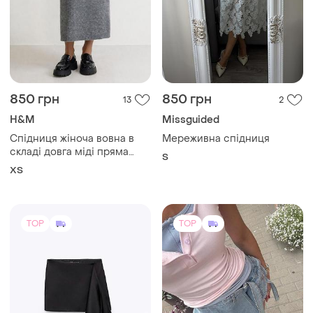
850 грн
850 грн
13
2
H&M
Missguided
Спідниця жіноча вовна в
Мереживна спідниця
складі довга міді пряма
S
олівець h&m трикотажна
ХS
тепла в'язана xs
TOP
TOP