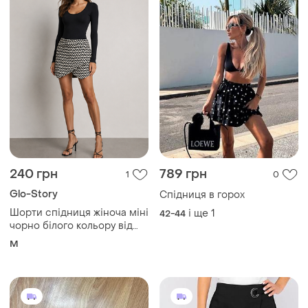
240 грн
789 грн
1
0
Glo-Story
Спідниця в горох
Шорти спідниця жіноча міні
і ще
1
42-44
чорно білого кольору від
бренду glo story 40
M