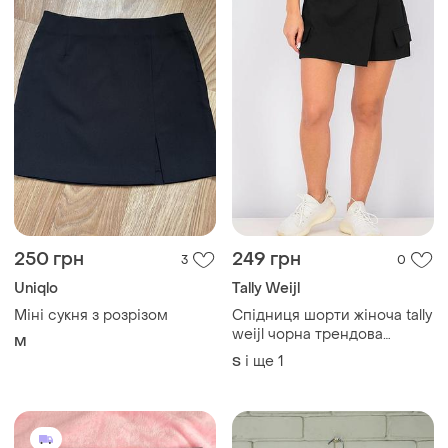
250 грн
249 грн
3
0
Uniqlo
Tally Weijl
Міні сукня з розрізом
Спідниця шорти жіноча tally
weijl чорна трендова
M
спідниця 38
і ще
1
S