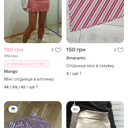
180 грн
150 грн
5
2
190 грн
Amaranto
розпродаж до 07 серп
Спідниця міні в смужку
Mango
і ще
1
S
Міні спідниця в клітинку
і ще
1
34 / XS / 42