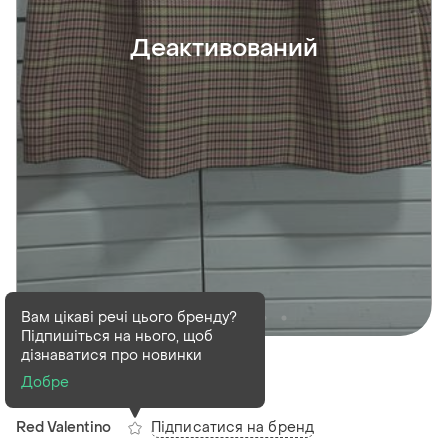
Деактивований
Вам цікаві речі цього бренду?
Підпишіться на нього, щоб
Деактивований
1 шт
дізнаватися про новинки
Юбка red valentino
Добре
Підписатися на бренд
Red Valentino