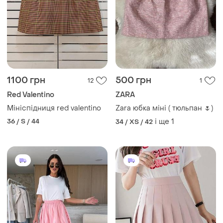
1100 грн
500 грн
12
1
Red Valentino
ZARA
Мініспідниця red valentino
Zara юбка міні ( тюльпан 🌷)
36 / S / 44
і ще
1
34 / XS / 42