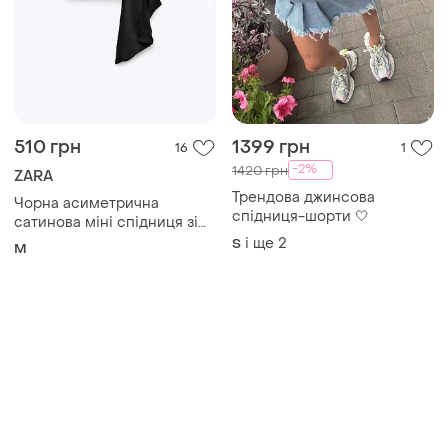
510 грн
1399 грн
16
1
-2%
1420 грн
ZARA
Трендова джинсова
Чорна асиметрична
спідниця-шорти 🤍
сатинова міні спідниця зі
звисаючою частиною zara
і ще
2
S
M
m розміру