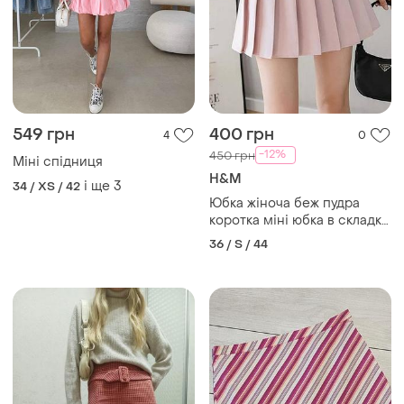
549 грн
400 грн
4
0
-12%
450 грн
Міні спідниця
H&M
і ще
3
34 / XS / 42
Юбка жіноча беж пудра
коротка міні юбка в складку
тренд
36 / S / 44