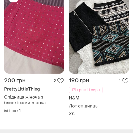
200 грн
190 грн
2
1
PrettyLittleThing
171 грн з 11 серп
Спідниця жіноча з
H&M
блискітками жіноча
Лот спідниць
і ще
1
M
ХS