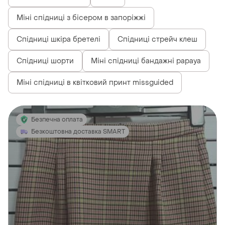
Міні спідниці з бісером в запоріжжі
Спідниці шкіра бретелі
Спідниці стрейч клеш
Спідниці шорти
Міні спідниці бандажні papaya
Міні спідниці в квітковий принт missguided
Безпечна оплата
Безкоштовна доставка SMART