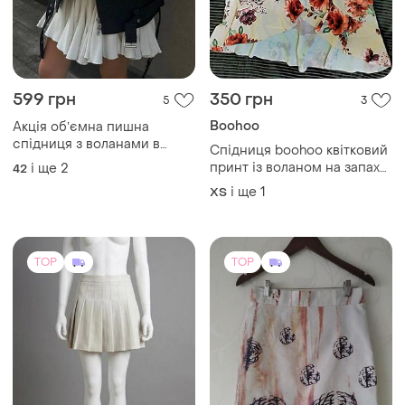
599 грн
350 грн
5
3
Boohoo
Акція обʼємна пишна
спідниця з воланами в
Спідниця boohoo квітковий
молочному кольорі тренд
принт із воланом на запах
і ще
2
42
сезону
розмір xs - s
і ще
1
ХS
TOP
TOP