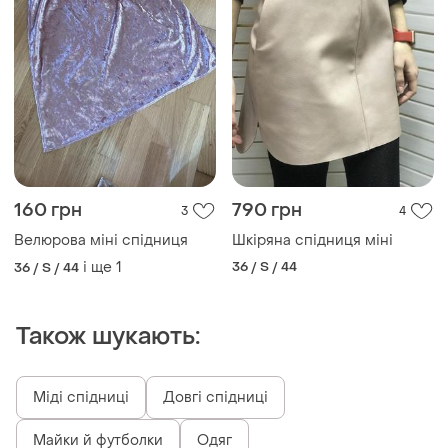
160 грн
790 грн
3
4
Велюрова міні спідниця
Шкіряна спідниця міні
і ще
1
36 / S / 44
36 / S / 44
Також шукають:
Міді спідниці
Довгі спідниці
Майки й футболки
Одяг