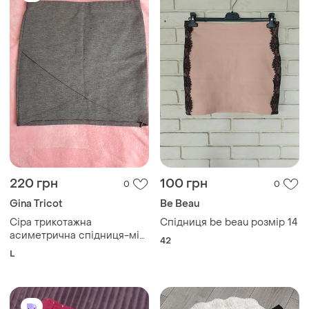
220 грн
100 грн
0
0
Gina Tricot
Be Beau
Сіра трикотажна
Спідниця be beau розмір 14
асиметрична спідниця-міні
42
бренду gina tricot
L